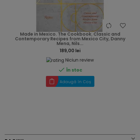
hea
Made in Mexico. The Cookbook. Classic and
Contemporary Recipes from Mexico City, Danny
Mena, Nils...
189,00 lei
Niciun review

În stoc
Adaugă în Coș
