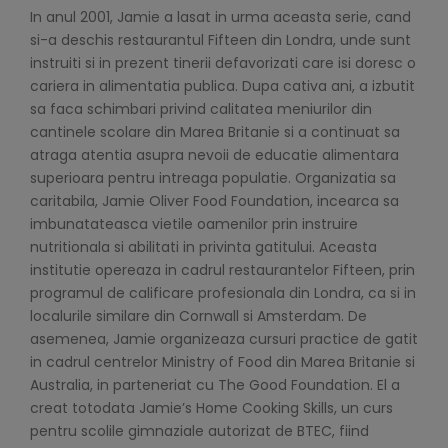
In anul 2001, Jamie a lasat in urma aceasta serie, cand
si-a deschis restaurantul Fifteen din Londra, unde sunt
instruiti si in prezent tinerii defavorizati care isi doresc o
cariera in alimentatia publica. Dupa cativa ani, a izbutit
sa faca schimbari privind calitatea meniurilor din
cantinele scolare din Marea Britanie si a continuat sa
atraga atentia asupra nevoii de educatie alimentara
superioara pentru intreaga populatie. Organizatia sa
caritabila, Jamie Oliver Food Foundation, incearca sa
imbunatateasca vietile oamenilor prin instruire
nutritionala si abilitati in privinta gatitului. Aceasta
institutie opereaza in cadrul restaurantelor Fifteen, prin
programul de calificare profesionala din Londra, ca si in
localurile similare din Cornwall si Amsterdam. De
asemenea, Jamie organizeaza cursuri practice de gatit
in cadrul centrelor Ministry of Food din Marea Britanie si
Australia, in parteneriat cu The Good Foundation. El a
creat totodata Jamie’s Home Cooking Skills, un curs
pentru scolile gimnaziale autorizat de BTEC, fiind