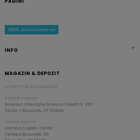
PAGINI
GDPR, acord cookie-uri

INFO
MAGAZIN & DEPOZIT
HOMEFIT SRL RO24842480
Adresă magazin:
Șoseaua Gheorghe Ionescu-Sisești nr. 226
Sector 1, București, CP 013824
Adresă depozit:
Olympia Logistic Center
Centura București 316