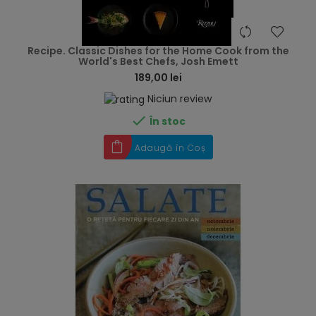
hea
Recipe. Classic Dishes for the Home Cook from the
World's Best Chefs, Josh Emett
189,00 lei
Niciun review

În stoc
Adaugă în Coș