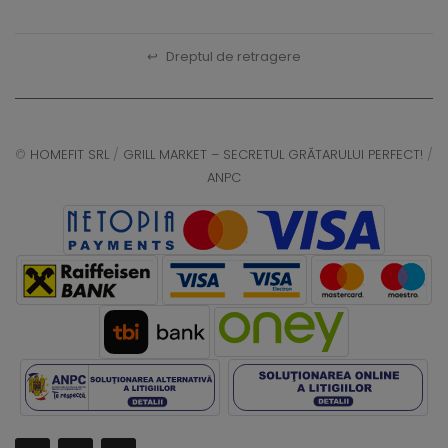
↩
Dreptul de retragere
©
HOMEFIT SRL
/
GRILL MARKET – SECRETUL GRĂTARULUI PERFECT!
/
ANPC