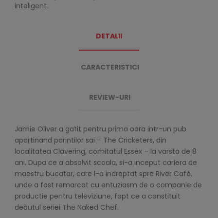
inteligent.
DETALII
CARACTERISTICI
REVIEW-URI
Jamie Oliver a gatit pentru prima oara intr-un pub
apartinand parintilor sai – The Cricketers, din
localitatea Clavering, comitatul Essex – la varsta de 8
ani. Dupa ce a absolvit scoala, si-a inceput cariera de
maestru bucatar, care l-a indreptat spre River Café,
unde a fost remarcat cu entuziasm de o companie de
productie pentru televiziune, fapt ce a constituit
debutul seriei The Naked Chef.