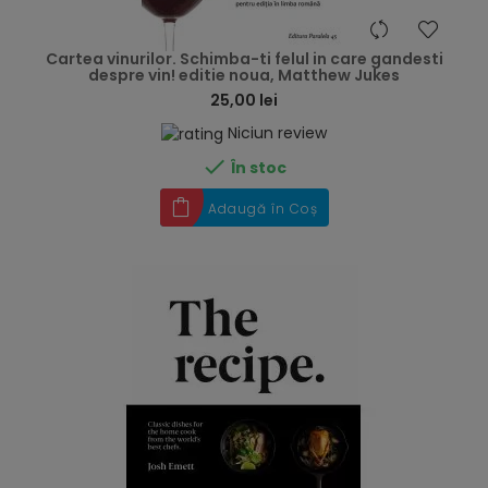
hea
Cartea vinurilor. Schimba-ti felul in care gandesti
despre vin! editie noua, Matthew Jukes
25,00 lei
Niciun review

În stoc
Adaugă în Coș