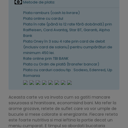
Metode de plata:
Plata ramburs (cash la livrare)
Plata online cu cardul
Plata în rate (pănă la 12 rate fără dobândă) prin
Raiffeisen, Card Avantaj, Star BT, Garanti, Alpha
Bank
Plata Oney în 3 sau 4 rate prin card de debit
(inclusiv card de salariu) pentru cumpărături de
minimum 450 lei.
Rate online prin TBI BANK
Plata cu Ordin de plată (transfer bancar)
Plata cu carduri cadou tip : Sodexo, Edenred, Up
Romania
Aceasta carte va va invata cum sa gatiti mancare
savuroasa si hranitoare, economisind bani. Ma refer la
arome grozave, retete de suflet care va vor umple de
bucurie si mese colorate si energizante. Fiecare reteta
este foarte nutritiva si mai ieftina la portie decat un
meniu cumparat. E timpul sa abordati bucataria