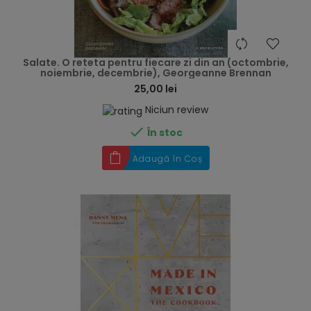
hea
Salate. O reteta pentru fiecare zi din an (octombrie,
noiembrie, decembrie), Georgeanne Brennan
25,00 lei
Niciun review

În stoc
Adaugă în Coș