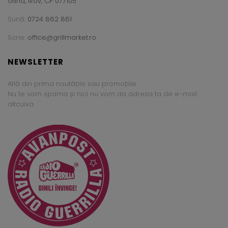
Glina, Ilfov, CP 077105
Sună:
0724 862 861
Scrie:
office@grillmarket.ro
NEWSLETTER
Află din prima noutățile sau promoțiile.
Nu te vom spama și nici nu vom da adresa ta de e-mail
altcuiva.