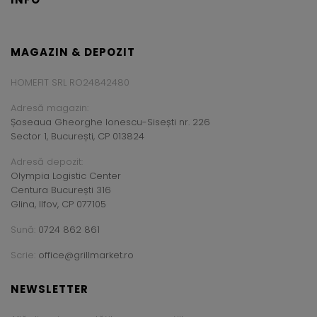
MAGAZIN & DEPOZIT
HOMEFIT SRL RO24842480
Adresă magazin:
Șoseaua Gheorghe Ionescu-Sisești nr. 226
Sector 1, București, CP 013824
Adresă depozit:
Olympia Logistic Center
Centura București 316
Glina, Ilfov, CP 077105
Sună:
0724 862 861
Scrie:
office@grillmarket.ro
NEWSLETTER