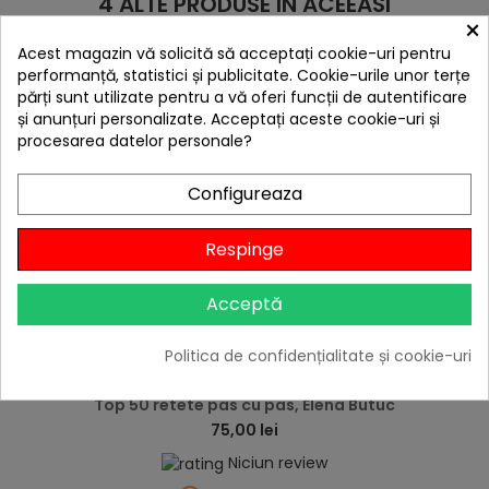
4 ALTE PRODUSE IN ACEEASI
×
CATEGORIE:
Acest magazin vă solicită să acceptați cookie-uri pentru
performanță, statistici și publicitate. Cookie-urile unor terțe
părți sunt utilizate pentru a vă oferi funcții de autentificare
și anunțuri personalizate. Acceptați aceste cookie-uri și
procesarea datelor personale?
Configureaza
Respinge
Acceptă
Politica de confidențialitate și cookie-uri
hea
Top 50 retete pas cu pas, Elena Butuc
75,00 lei
Niciun review