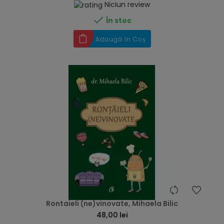
Niciun review

În stoc
Adaugă în Coș
hea
Rontaieli (ne)vinovate, Mihaela Bilic
48,00 lei