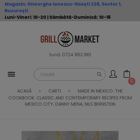
Magazin
:
Gheorghe Ionescu-Sisești 226, Sector 1,
București
Luni-Vineri: 10-20 | Sâmbătă-Duminică: 10-16
Sună:
0724 862 861
0
ACASĂ
CARTI
MADE IN MEXICO. THE
COOKBOOK. CLASSIC AND CONTEMPORARY RECIPES FROM
MEXICO CITY, DANNY MENA, NILS BERNSTEIN