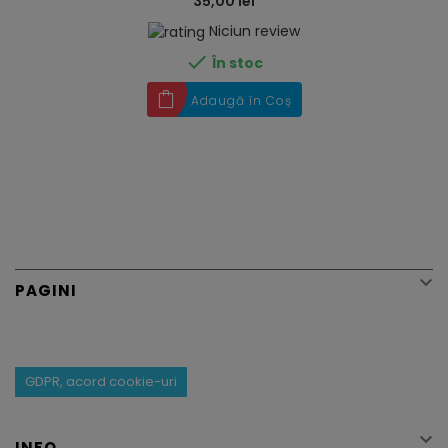
35,00 lei
Niciun review

În stoc
Adaugă în Coș

PAGINI
GDPR, acord cookie-uri

INFO