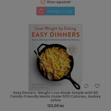

Stoc epuizat
Adaugă în Coș
hea
Easy Dinners. Weight Loss Made Simple with 60
Family-Friendly Meals Under 500 Calories, Audrey
Johns
123,00 lei