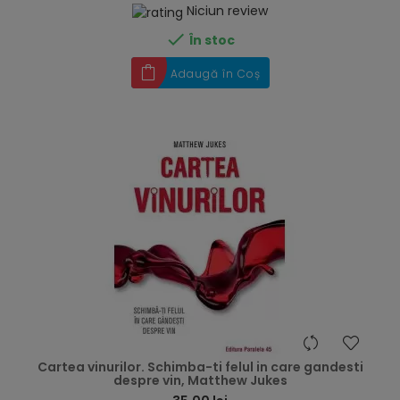
Niciun review

În stoc
Adaugă în Coș
hea
Cartea vinurilor. Schimba-ti felul in care gandesti
despre vin, Matthew Jukes