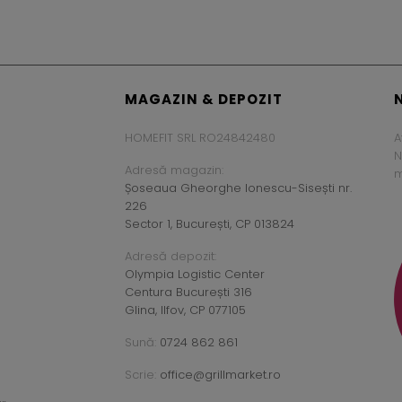
MAGAZIN & DEPOZIT
HOMEFIT SRL RO24842480
A
N
Adresă magazin:
m
Șoseaua Gheorghe Ionescu-Sisești nr.
226
Sector 1, București, CP 013824
Adresă depozit:
Olympia Logistic Center
Centura București 316
Glina, Ilfov, CP 077105
Sună:
0724 862 861
Scrie:
office@grillmarket.ro