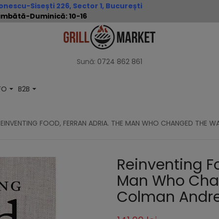
nescu-Sisești 226, Sector 1, București
 Sâmbătă-Duminică: 10-16
Sună:
0724 862 861
NFO
B2B
REINVENTING FOOD, FERRAN ADRIA. THE MAN WHO CHANGED THE 
Reinventing Fo
Man Who Chan
Colman Andr