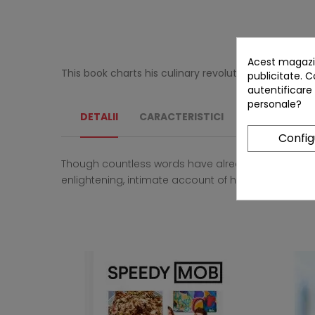
Acest magazin
This book charts his culinary revolution from his ver
publicitate. C
autentificare
personale?
DETALII
CARACTERISTICI
REVIEW-URI
Confi
Though countless words have already been written
enlightening, intimate account of how a man with i