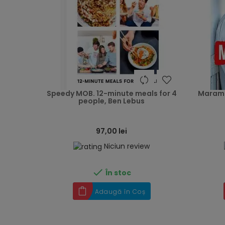
heart
Speedy MOB. 12-minute meals for 4
Maramu
people, Ben Lebus
97,00 lei
Niciun review

În stoc
Adaugă în Coș