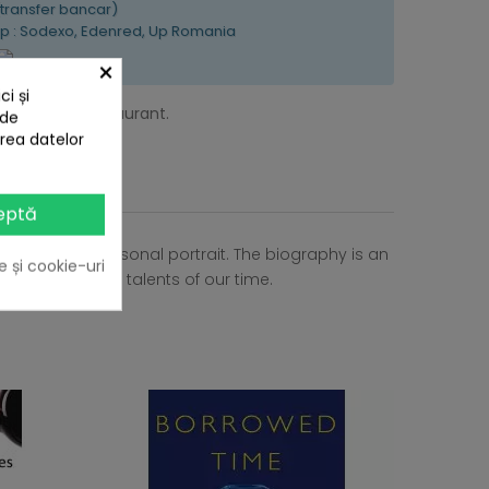
(transfer bancar)
tip : Sodexo, Edenred, Up Romania
×
i și
of El Bulli restaurant.
 de
area datelor
eptă
rs a more personal portrait. The biography is an
e și cookie-uri
ost influential talents of our time.