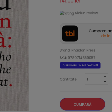
141,00 lei
Niciun review
Cumpara acu
de la
Brand: Phaidon Press
SKU:
9780714859057
DISPONIBIL ÎN MAGAZIN
Cantitate
CUMPĂRĂ