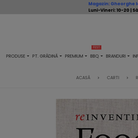
Magazin
:
Gheorghe Io
Luni-Vineri: 10-20 |
FEST
PRODUSE
PT. GRĂDINĂ
PREMIUM
BBQ
BRANDURI
I
ACASĂ
CARTI