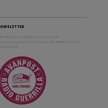
NEWSLETTER
flă din prima noutățile sau promoțiile.
u te vom spama și nici nu vom da adresa ta de e-
ail altcuiva.