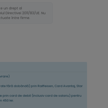
te un drept al
ul Directivei 2011/83/UE. Nu
ectuate între firme.
ivrare)
 rate fără dobândă) prin Raiffeisen, Card Avantaj, Star
e prin card de debit (inclusiv card de salariu) pentru
 450 lei.
K