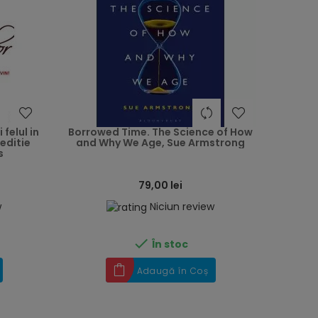
heart
heart
felul in
Borrowed Time. The Science of How
editie
and Why We Age, Sue Armstrong
s
79,00 lei
w
Niciun review

În stoc
Adaugă în Coș