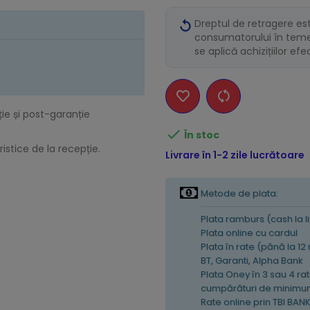
Dreptul de retragere es
consumatorului în temei
se aplică achizițiilor ef
ție și post-garanție

În stoc
istice de la recepție.
Livrare în 1-2 zile lucrătoare
Metode de plata:
Plata ramburs (cash la l
Plata online cu cardul
Plata în rate (pănă la 12
BT, Garanti, Alpha Bank
Plata Oney în 3 sau 4 rat
cumpărături de minimum
Rate online prin TBI BAN