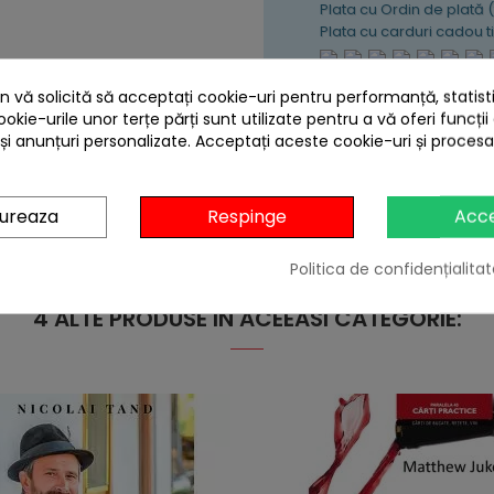
Plata cu Ordin de plată 
Plata cu carduri cadou 
 vă solicită să acceptați cookie-uri pentru performanță, statistic
y beginnings as a cook in the military service to the huge success 
ookie-urile unor terțe părți sunt utilizate pentru a vă oferi funcții
 și anunțuri personalizate. Acceptați aceste cookie-uri și proces
gureaza
Respinge
Acc
 about the avant-garde experimentalist - Colman Andrews offe
Politica de confidențialitat
nitially no desire to become a chef rose to become one of the m
4 ALTE PRODUSE IN ACEEASI CATEGORIE: