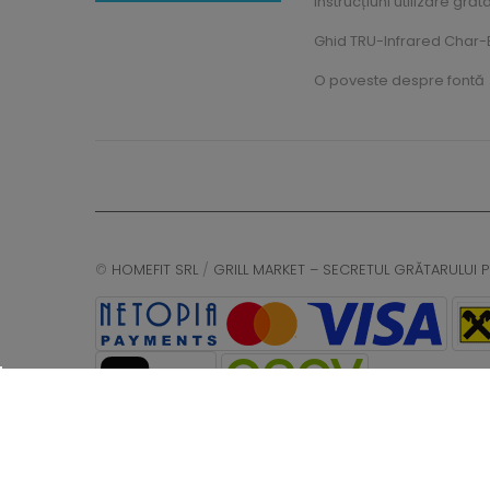
Instrucțiuni utilizare grăt
Ghid TRU-Infrared Char-B
O poveste despre fontă
©
HOMEFIT SRL
/
GRILL MARKET – SECRETUL GRĂTARULUI P