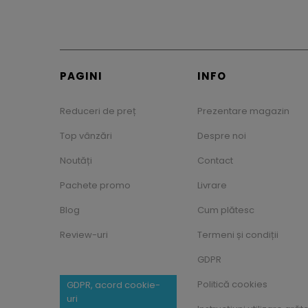
PAGINI
INFO
Reduceri de preț
Prezentare magazin
Top vânzări
Despre noi
Noutăți
Contact
Pachete promo
Livrare
Blog
Cum plătesc
Review-uri
Termeni și condiții
GDPR
Politică cookies
GDPR, acord cookie-
uri