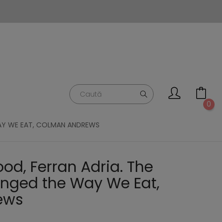
0
WAY WE EAT, COLMAN ANDREWS
od, Ferran Adria. The
ged the Way We Eat,
ews