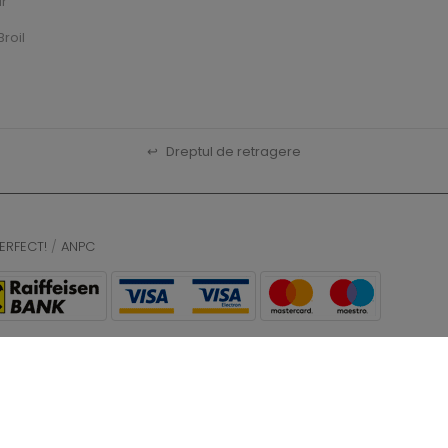
ar
roil
↩
Dreptul de retragere
ERFECT!
/
ANPC