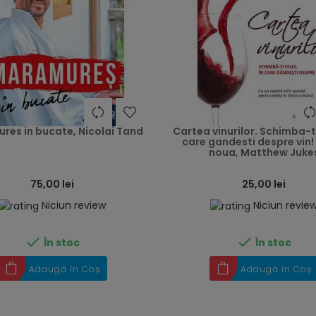
heart
res in bucate, Nicolai Tand
Cartea vinurilor. Schimba-ti 
care gandesti despre vin! 
noua, Matthew Juke
75,00 lei
25,00 lei
Niciun review
Niciun revie


În stoc
În stoc
Adaugă în Coș
Adaugă în Coș