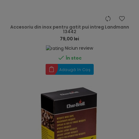
hea
Accesoriu din inox pentru gatit pui intreg Landmann
13442
79,00 lei
Niciun review

În stoc
Adaugă în Coș