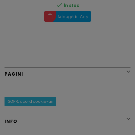

În stoc
Adaugă în Coș

PAGINI
GDPR, acord cookie-uri

INFO