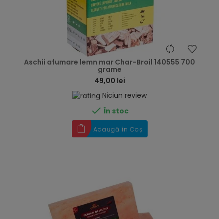
hea
Aschii afumare lemn mar Char-Broil 140555 700
grame
49,00 lei
Niciun review

În stoc
Adaugă în Coș