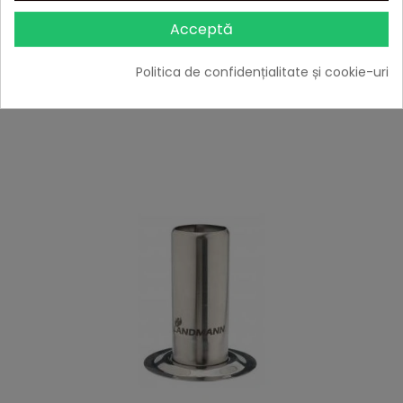
-10%
cu codul
BBQFEST
Acceptă

În stoc
Politica de confidențialitate și cookie-uri
Adaugă în Coș