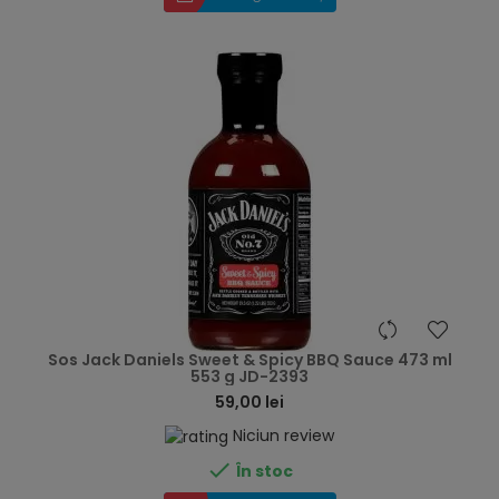
hea
Sos Jack Daniels Sweet & Spicy BBQ Sauce 473 ml
553 g JD-2393
59,00 lei
Niciun review

În stoc