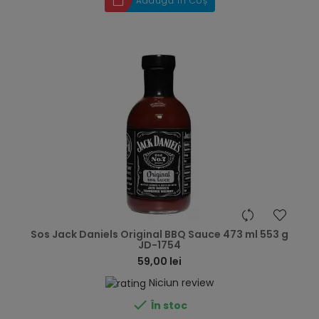
Adaugă în Coș
hea
Sos Jack Daniels Original BBQ Sauce 473 ml 553 g
JD-1754
59,00 lei
Niciun review

În stoc