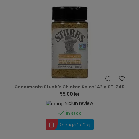
hea
Condimente Stubb's Chicken Spice 142 g ST-240
55,00 lei
Niciun review

În stoc
Adaugă în Coș