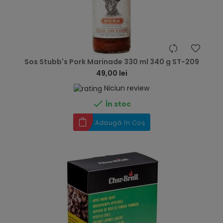
hea
Sos Stubb's Pork Marinade 330 ml 340 g ST-209
49,00 lei
Niciun review

În stoc
Adaugă în Coș