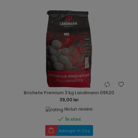
hea
Brichete Premium 3 kg Landmann 09520
39,00 lei
Niciun review

În stoc
Adaugă în Coș