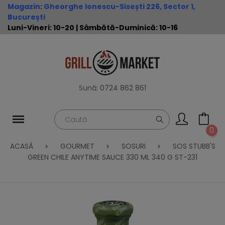
Magazin
:
Gheorghe Ionescu-Sisești 226, Sector 1,
București
Luni-Vineri: 10-20 | Sâmbătă-Duminică: 10-16
Sună:
0724 862 861
0
ACASĂ
GOURMET
SOSURI
SOS STUBB'S
GREEN CHILE ANYTIME SAUCE 330 ML 340 G ST-231