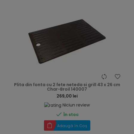
hea
Plita din fonta cu 2 fete neteda si grill 43 x 26 cm
Char-Broil 140007
269,00 lei
Niciun review

În stoc
Adaugă în Coș