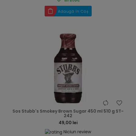
Adaugă în Coș
hea
Sos Stubb's Smokey Brown Sugar 450 ml 510 g ST-
242
49,00 lei
Niciun review