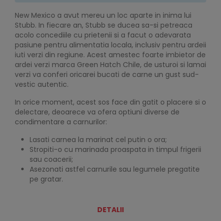
New Mexico a avut mereu un loc aparte in inima lui
Stubb. In fiecare an, Stubb se ducea sa-si petreaca
acolo concediile cu prietenii si a facut o adevarata
pasiune pentru alimentatia locala, inclusiv pentru ardeii
iuti verzi din regiune. Acest amestec foarte imbietor de
ardei verzi marca Green Hatch Chile, de usturoi si lamai
verzi va conferi oricarei bucati de carne un gust sud-
vestic autentic.
In orice moment, acest sos face din gatit o placere si o
delectare, deoarece va ofera optiuni diverse de
condimentare a carnurilor:
Lasati carnea la marinat cel putin o ora;
Stropiti-o cu marinada proaspata in timpul frigerii
sau coacerii;
Asezonati astfel carnurile sau legumele pregatite
pe gratar.
DETALII