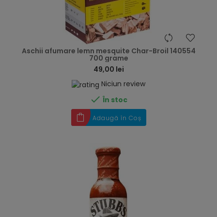
hea
Aschii afumare lemn mesquite Char-Broil 140554
700 grame
49,00 lei
Niciun review

În stoc
Adaugă în Coș