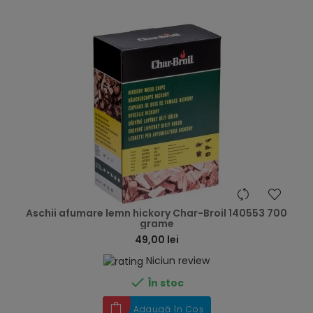
hea
Aschii afumare lemn hickory Char-Broil 140553 700
grame
49,00 lei
Niciun review

În stoc
Adaugă în Coș