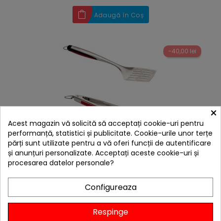
Adaugă în Coș
-40,00 lei
×
Acest magazin vă solicită să acceptați cookie-uri pentru
performanță, statistici și publicitate. Cookie-urile unor terțe
părți sunt utilizate pentru a vă oferi funcții de autentificare
și anunțuri personalizate. Acceptați aceste cookie-uri și
procesarea datelor personale?
hea
Set 3 ustensile din inox pentru gratar Premium Char-
Broil 140767
Configureaza
229,00 lei
189,00 lei
Respinge
Niciun review