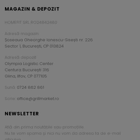
MAGAZIN & DEPOZIT
HOMEFIT SRL RO24842480
Adresă magazin:
Șoseaua Gheorghe Ionescu-Sisești nr. 226
Sector 1, București, CP 013824
Adresă depozit:
Olympia Logistic Center
Centura București 316
Glina, Ilfov, CP 077105
Sună:
0724 862 861
Scrie:
office@grillmarket.ro
NEWSLETTER
Află din prima noutățile sau promoțiile.
Nu te vom spama și nici nu vom da adresa ta de e-mail
altcuiva.