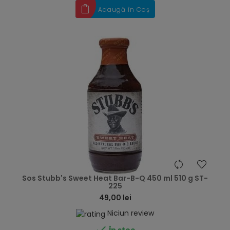
Adaugă în Coș
hea
Sos Stubb's Sweet Heat Bar-B-Q 450 ml 510 g ST-
225
49,00 lei
Niciun review

În stoc