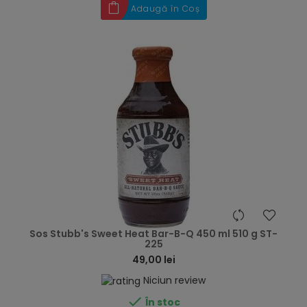
Adaugă în Coș
hea
Sos Stubb's Sweet Heat Bar-B-Q 450 ml 510 g ST-
225
49,00 lei
Niciun review

În stoc