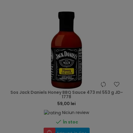
hea
Sos Jack Daniels Honey BBQ Sauce 473 ml 553 g JD-
1778
59,00 lei
Niciun review

În stoc