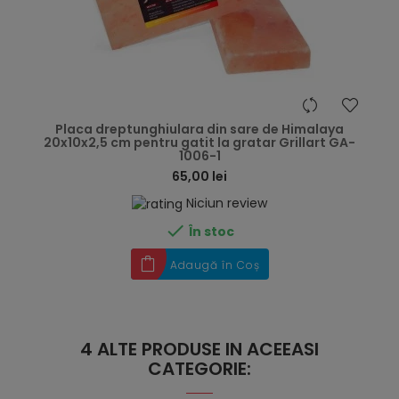
hea
Placa dreptunghiulara din sare de Himalaya
20x10x2,5 cm pentru gatit la gratar Grillart GA-
1006-1
65,00 lei
Niciun review

În stoc
Adaugă în Coș
4 ALTE PRODUSE IN ACEEASI
CATEGORIE: