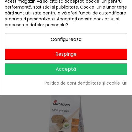
Acest magazin vă solicită să acceptați cookie-uri pentru
performanță, statistici și publicitate. Cookie-urile unor terțe
părți sunt utilizate pentru a vă oferi funcții de autentificare
și anunțuri personalizate. Acceptați aceste cookie-uri și
procesarea datelor personale?
hea
Sos Stubb's Beef Marinade 330 ml 340 g ST-208
Configureaza
49,00 lei
Citește review-ul
Respinge

În stoc
Acceptă
Adaugă în Coș
Politica de confidențialitate și cookie-uri