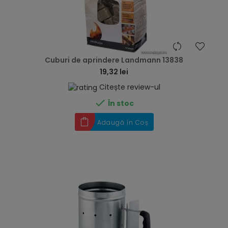
hea
Cuburi de aprindere Landmann 13838
19,32 lei
Citește review-ul

În stoc
Adaugă în Coș