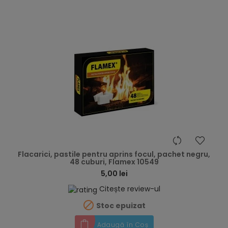
hea
Flacarici, pastile pentru aprins focul, pachet negru,
48 cuburi, Flamex 10549
5,00 lei
Citește review-ul

Stoc epuizat
Adaugă în Coș