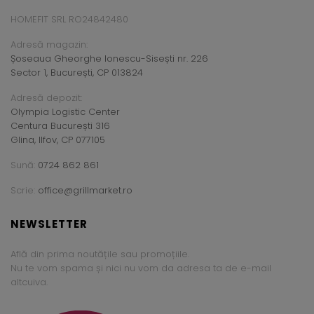
HOMEFIT SRL RO24842480
Adresă magazin:
Șoseaua Gheorghe Ionescu-Sisești nr. 226
Sector 1, București, CP 013824
Adresă depozit:
Olympia Logistic Center
Centura București 316
Glina, Ilfov, CP 077105
Sună:
0724 862 861
Scrie:
office@grillmarket.ro
NEWSLETTER
Află din prima noutățile sau promoțiile.
Nu te vom spama și nici nu vom da adresa ta de e-mail
altcuiva.