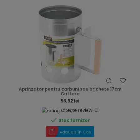
hea
Aprinzator pentru carbuni sau brichete 17cm
Cattara
55,92 lei
Citește review-ul

Stoc furnizor
Adaugă în Coș