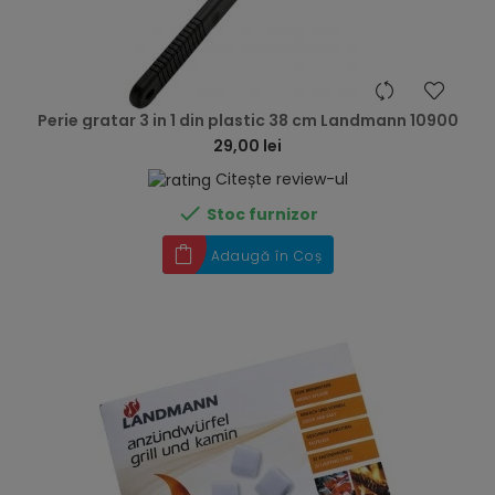
hea
Perie gratar 3 in 1 din plastic 38 cm Landmann 10900
29,00 lei
Citește review-ul

Stoc furnizor
Adaugă în Coș