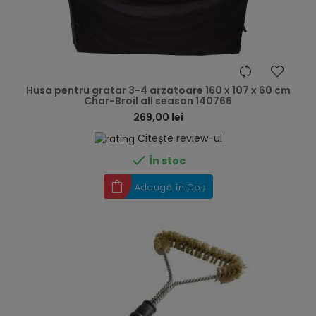
hea
Husa pentru gratar 3-4 arzatoare 160 x 107 x 60 cm
Char-Broil all season 140766
269,00 lei
Citește review-ul

În stoc
Adaugă în Coș