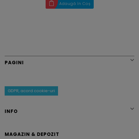
Adaugă în Coș

PAGINI
GDPR, acord cookie-uri

INFO
MAGAZIN & DEPOZIT