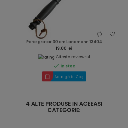
hea
Perie gratar 30 cm Landmann 13404
19,00 lei
Citește review-ul

În stoc
Adaugă în Coș
4 ALTE PRODUSE IN ACEEASI
CATEGORIE: