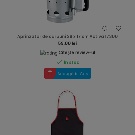
hea
Aprinzator de carbuni 28 x 17 cm Activa 17300
59,00 lei
Citește review-ul

În stoc
Adaugă în Coș