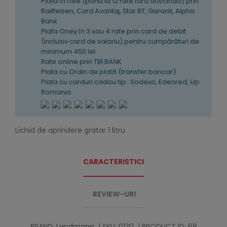
Plata în rate (pănă la 12 rate fără dobândă) prin
Raiffeisen, Card Avantaj, Star BT, Garanti, Alpha
Bank
Plata Oney în 3 sau 4 rate prin card de debit
(inclusiv card de salariu) pentru cumpărături de
minimum 450 lei.
Rate online prin TBI BANK
Plata cu Ordin de plată (transfer bancar)
Plata cu carduri cadou tip : Sodexo, Edenred, Up
Romania
Lichid de aprindere gratar 1 litru
CARACTERISTICI
REVIEW-URI
BRAND:
Landmann
| SKU: 0130
| PRODUCT ID: 68