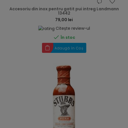
hea
Accesoriu din inox pentru gatit pui intreg Landmann
13442
79,00 lei
Citește review-ul

În stoc
Adaugă în Coș