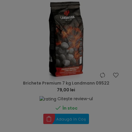
hea
Brichete Premium 7 kg Landmann 09522
79,00 lei
Citește review-ul

În stoc
Adaugă în Coș