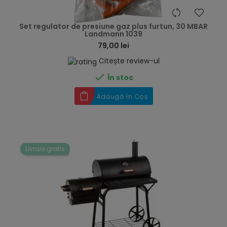
hea
Set regulator de presiune gaz plus furtun, 30 MBAR
Landmann 1039
79,00 lei
Citește review-ul

În stoc
Adaugă în Coș
Livrare gratis