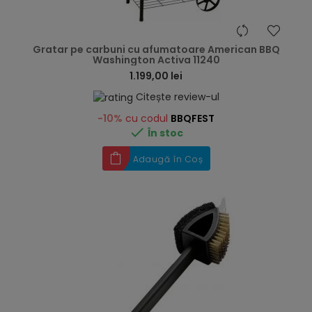
hea
Gratar pe carbuni cu afumatoare American BBQ
Washington Activa 11240
1.199,00 lei
Citește review-ul
-10%
cu codul
BBQFEST

În stoc
Adaugă în Coș