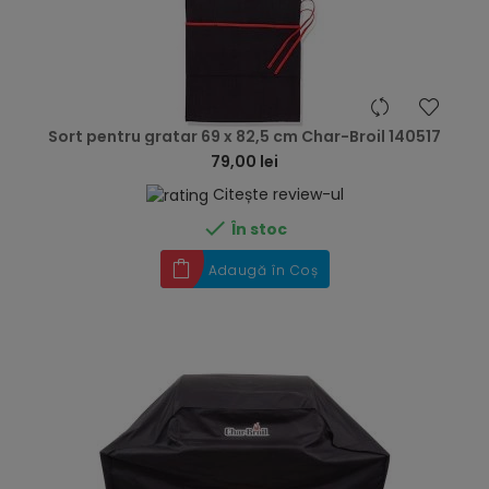
hea
Sort pentru gratar 69 x 82,5 cm Char-Broil 140517
79,00 lei
Citește review-ul

În stoc
Adaugă în Coș