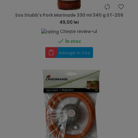
hea
Sos Stubb's Pork Marinade 330 ml 340 g ST-209
49,00 lei
Citește review-ul

În stoc
Adaugă în Coș