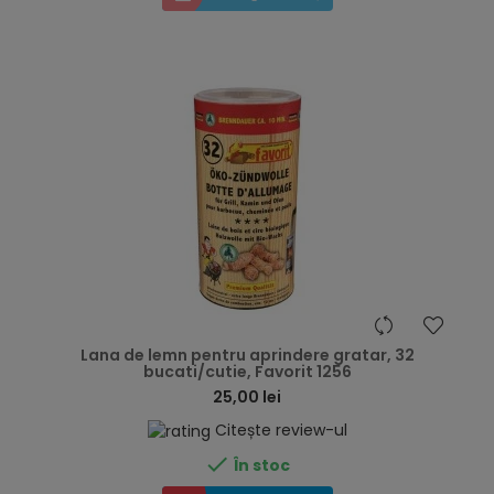
hea
Lana de lemn pentru aprindere gratar, 32
bucati/cutie, Favorit 1256
25,00 lei
Citește review-ul

În stoc