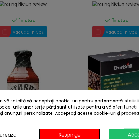
Niciun review
Niciun revie


În stoc
În stoc
Adaugă în Coș
Adaugă în Coș
 vă solicită să acceptați cookie-uri pentru performanță, statistic
ookie-urile unor terțe părți sunt utilizate pentru a vă oferi funcții
 și anunțuri personalizate. Acceptați aceste cookie-uri și proces
heart
bb's Original Bar-B-Q 450 ml
Aschii afumare lemn hickor
gureaza
Respinge
Acc
510 g ST-201
Broil 140553 700 gra