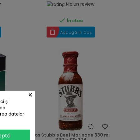
w
Niciun review

În stoc
Adaugă în Coș
×
i și
 de
area datelor
heart
heart
y Char-
Sos Stubb's Beef Marinade 330 ml
eptă
me
340 g ST-208