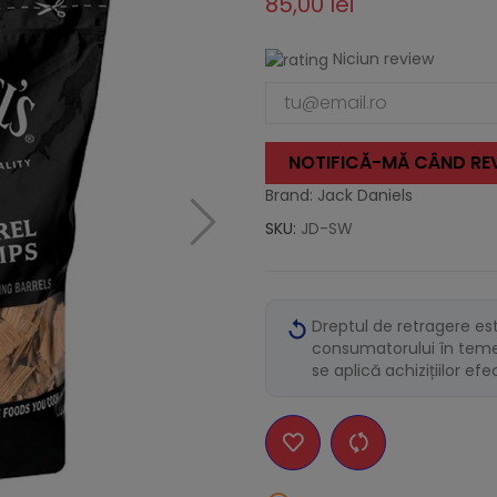
85,00 lei
Niciun review
NOTIFICĂ-MĂ CÂND REV
Brand: Jack Daniels
SKU:
JD-SW
Dreptul de retragere es
consumatorului în temei
se aplică achizițiilor ef