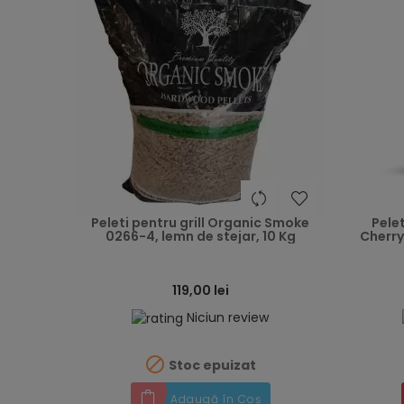
heart
Peleti pentru grill Organic Smoke
Pelet
0266-4, lemn de stejar, 10 Kg
Cherry
119,00 lei
Niciun review

Stoc epuizat
Adaugă în Coș