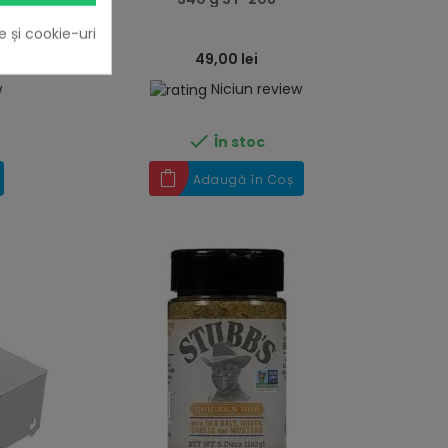
e și cookie-uri
49,00 lei
w
Niciun review

În stoc
Adaugă în Coș