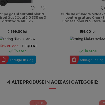
heart
r pe gaz si carbuni hibrid
Cutie de afumare Made2
roil Gas2Coal 2.0 330 cu 3
pentru gratare Char-Br
arzatoare 140925
Professional Pro, Core 1
2.999,00 lei
159,00 lei
Niciun review
Niciun revie
10%
cu codul
BBQFEST


În stoc
În stoc
Adaugă în Coș
Adaugă în Coș
4 ALTE PRODUSE IN ACEEASI CATEGORIE:
-10,00 lei
-2