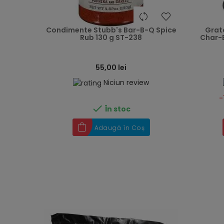
heart
Condimente Stubb's Bar-B-Q Spice
Grata
Rub 130 g ST-238
Char-B
55,00 lei
Niciun review
-

În stoc
Adaugă în Coș