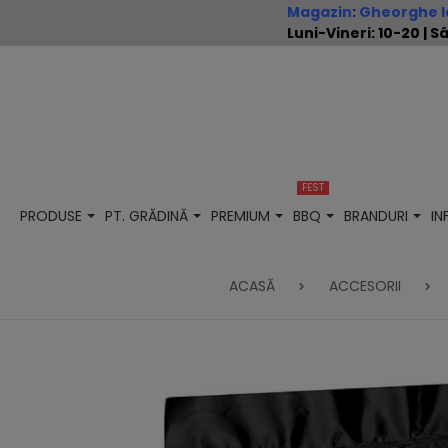
Magazin
:
Gheorghe Io
Luni-Vineri: 10-20 |
FEST
PRODUSE
PT. GRĂDINĂ
PREMIUM
BBQ
BRANDURI
I
ACASĂ
ACCESORII