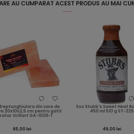
 CARE AU CUMPARAT ACEST PRODUS AU MAI CUM
heart
dreptunghiulara din sare de
Sos Stubb's Sweet Heat B
a 20x10x2,5 cm pentru gatit
450 ml 510 g ST-225
gratar Grillart GA-1006-1
65,00 lei
49,00 lei