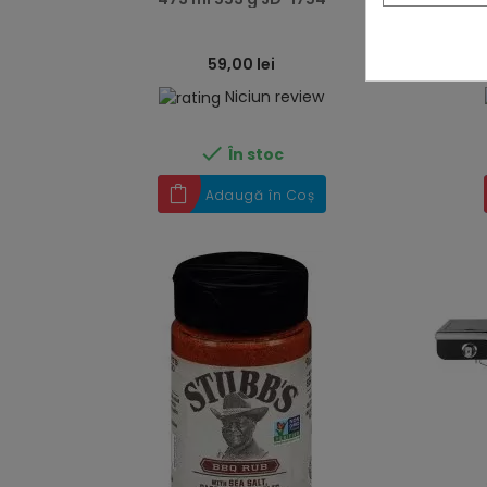
59,00 lei
Niciun review

În stoc
Adaugă în Coș