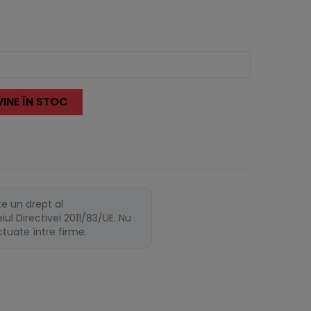
INE ÎN STOC
te un drept al
ul Directivei 2011/83/UE. Nu
ectuate între firme.