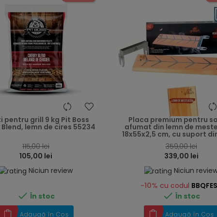
heart
i pentru grill 9 kg Pit Boss
Placa premium pentru 
 Blend, lemn de cires 55234
afumat din lemn de mest
18x55x2,5 cm, cu suport din 
115,00 lei
359,00 lei
105,00 lei
339,00 lei
Niciun review
Niciun revie
-10%
cu codul
BBQFE


În stoc
În stoc
Adaugă în Coș
Adaugă în Coș