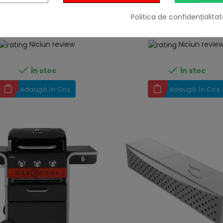
Politica de confidențialitat
49,00 lei
49,00 lei
Niciun review
Niciun revie


În stoc
În stoc
Adaugă în Coș
Adaugă în Coș