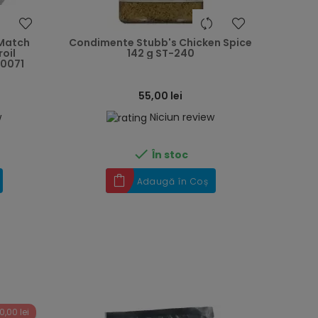
heart
heart
Match
Condimente Stubb's Chicken Spice
oil
142 g ST-240
40071
55,00 lei
w
Niciun review

În stoc
Adaugă în Coș
0,00 lei