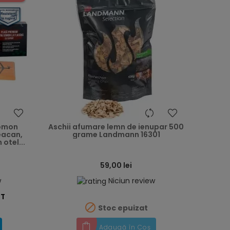
heart
heart
somon
Aschii afumare lemn de ienupar 500
eacan,
grame Landmann 16301
otel...
59,00 lei
w
Niciun review
ST

Stoc epuizat
Adaugă în Coș