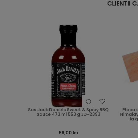
CLIENTII
heart
Sos Jack Daniels Sweet & Spicy BBQ
Placa 
Sauce 473 ml 553 g JD-2393
Himalay
la 
59,00 lei