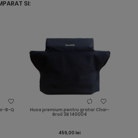
PARAT SI:
heart
heart
ar-B-Q
Husa premium pentru gratar Char-
Broil 3B 140004
459,00 lei