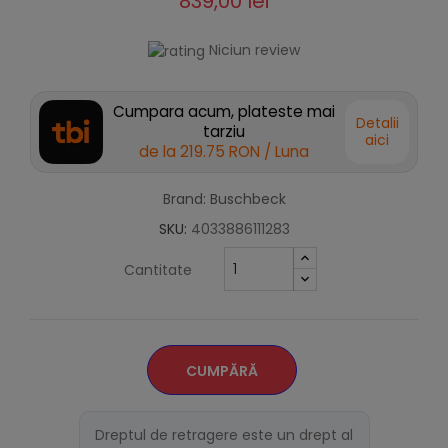
839,00 lei
Niciun review
Cumpara acum, plateste mai
Detalii
tarziu
aici
de la
219.75 RON
/ Luna
Brand: Buschbeck
SKU:
4033886111283
Cantitate
CUMPĂRĂ
Dreptul de retragere este un drept al