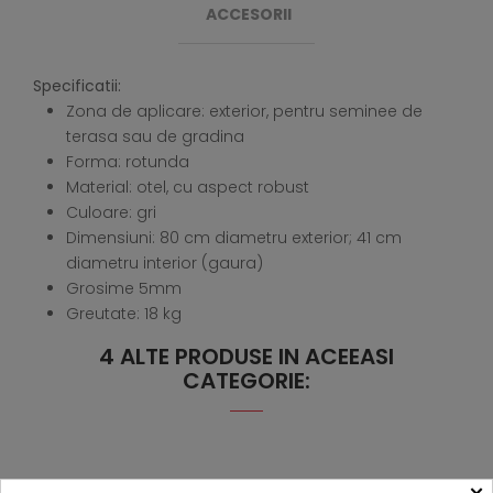
ACCESORII
Specificatii:
Zona de aplicare: exterior, pentru seminee de
terasa sau de gradina
Forma: rotunda
Material: otel, cu aspect robust
Culoare: gri
Dimensiuni: 80 cm diametru exterior; 41 cm
diametru interior (gaura)
Grosime 5mm
Greutate: 18 kg
4 ALTE PRODUSE IN ACEEASI
CATEGORIE: