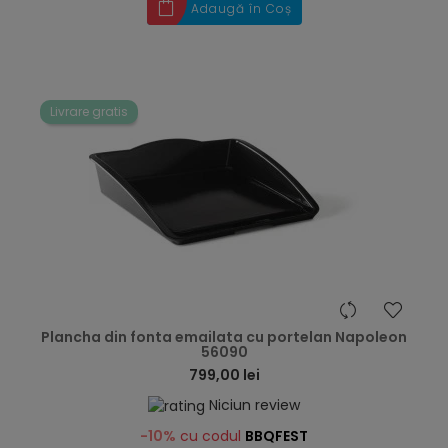
Adaugă în Coș
Livrare gratis
hea
Plancha din fonta emailata cu portelan Napoleon
56090
799,00 lei
Niciun review
-10%
cu codul
BBQFEST