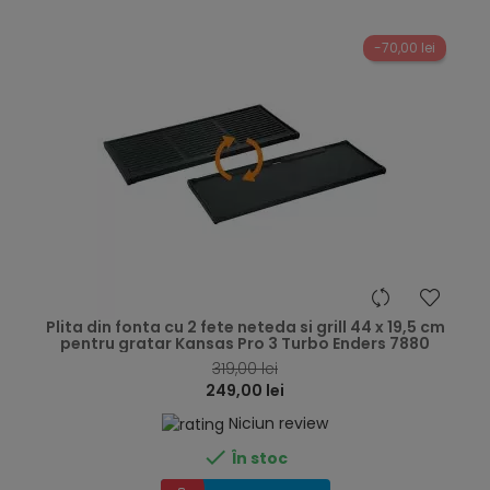
-70,00 lei
hea
Plita din fonta cu 2 fete neteda si grill 44 x 19,5 cm
pentru gratar Kansas Pro 3 Turbo Enders 7880
319,00 lei
249,00 lei
Niciun review

În stoc