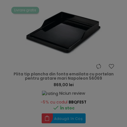
Livrare gratis
hea
Plita tip plancha din fonta emailata cu portelan
pentru gratare mari Napoleon 56069
869,00 lei
Niciun review
-5%
cu codul
BBQFEST

În stoc
Adaugă în Coș