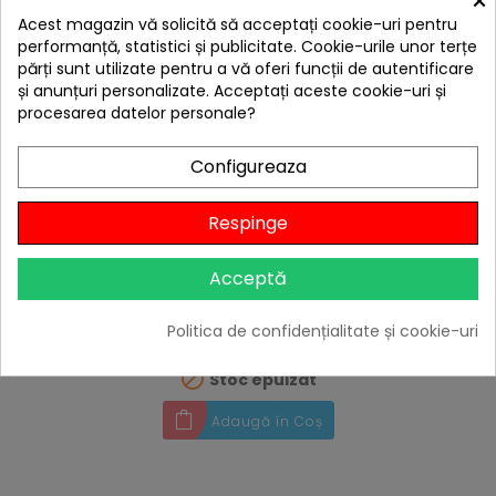
×
Acest magazin vă solicită să acceptați cookie-uri pentru
performanță, statistici și publicitate. Cookie-urile unor terțe
părți sunt utilizate pentru a vă oferi funcții de autentificare
și anunțuri personalizate. Acceptați aceste cookie-uri și
procesarea datelor personale?
Configureaza
Respinge
hea
Plita din fonta cu 2 fete neteda si grill 36 x 41 cm
Acceptă
pentru arzatoarele Camp Chef CC-CGG16BEU
399,00 lei
Politica de confidențialitate și cookie-uri
Niciun review

Stoc epuizat
Adaugă în Coș