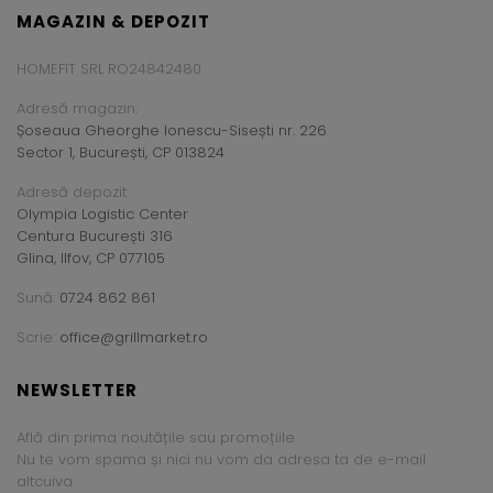
MAGAZIN & DEPOZIT
HOMEFIT SRL RO24842480
Adresă magazin:
Șoseaua Gheorghe Ionescu-Sisești nr. 226
Sector 1, București, CP 013824
Adresă depozit:
Olympia Logistic Center
Centura București 316
Glina, Ilfov, CP 077105
Sună:
0724 862 861
Scrie:
office@grillmarket.ro
NEWSLETTER
Află din prima noutățile sau promoțiile.
Nu te vom spama și nici nu vom da adresa ta de e-mail
altcuiva.