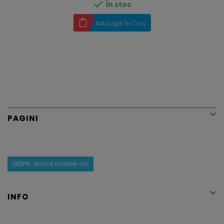

În stoc
Adaugă în Coș

PAGINI
GDPR, acord cookie-uri

INFO