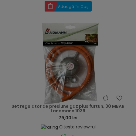
Adaugă în Coș
hea
Set regulator de presiune gaz plus furtun, 30 MBAR
Landmann 1039
79,00 lei
Citește review-ul