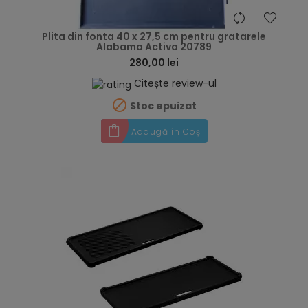
hea
Plita din fonta 40 x 27,5 cm pentru gratarele
Alabama Activa 20789
280,00 lei
Citește review-ul

Stoc epuizat
Adaugă în Coș