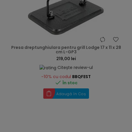
hea
Presa dreptunghiulara pentru grill Lodge 17 x 11 x 28
cm L-GP3
219,00 lei
Citește review-ul
-10%
cu codul
BBQFEST

În stoc
Adaugă în Coș