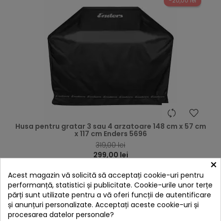
-20,00 lei
hea
Husa pentru gratar 3 sau 4 arzatoare 148 cm x 57 cm
x 117 cm Enders 5696
319,00 lei
299,00 lei
×
Citește review-ul
Acest magazin vă solicită să acceptați cookie-uri pentru

performanță, statistici și publicitate. Cookie-urile unor terțe
În stoc
părți sunt utilizate pentru a vă oferi funcții de autentificare
Adaugă în Coș
și anunțuri personalizate. Acceptați aceste cookie-uri și
procesarea datelor personale?