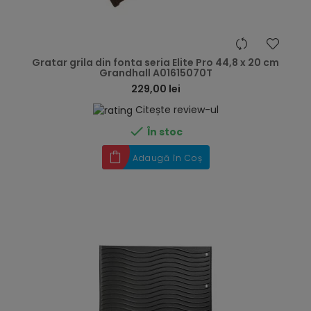
hea
Gratar grila din fonta seria Elite Pro 44,8 x 20 cm
Grandhall A01615070T
229,00 lei
Citește review-ul

În stoc
Adaugă în Coș