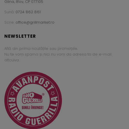
Glina, Ilfov, CP 077105
Sună:
0724 862 861
Scrie:
office@grillmarket.ro
NEWSLETTER
Află din prima noutățile sau promoțiile.
Nu te vom spama și nici nu vom da adresa ta de e-mail
altcuiva.