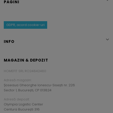

PAGINI
GDPR, acord cookie-uri

INFO
MAGAZIN & DEPOZIT
HOMEFIT SRL RO24842480
Adresă magazin:
Șoseaua Gheorghe Ionescu-Sisești nr. 226
Sector 1, București, CP 013824
Adresă depozit:
Olympia Logistic Center
Centura București 316