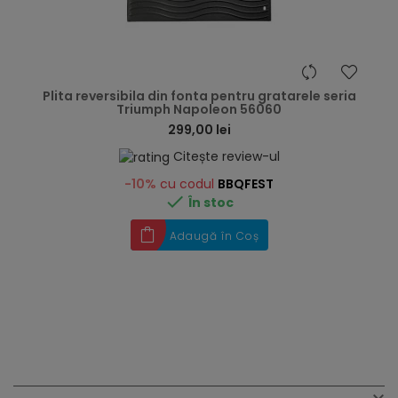
hea
Plita reversibila din fonta pentru gratarele seria
Triumph Napoleon 56060
299,00 lei
Citește review-ul
-10%
cu codul
BBQFEST

În stoc
Adaugă în Coș