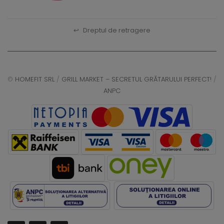
↩
Dreptul de retragere
©
HOMEFIT SRL
/
GRILL MARKET – SECRETUL GRĂTARULUI PERFECT!
/
ANPC