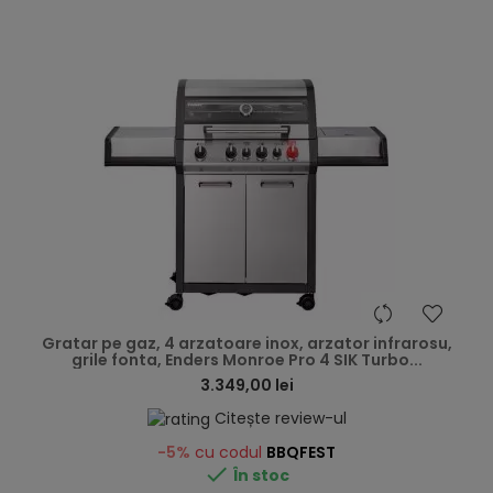
hea
Gratar pe gaz, 4 arzatoare inox, arzator infrarosu,
grile fonta, Enders Monroe Pro 4 SIK Turbo...
3.349,00 lei
Citește review-ul
-5%
cu codul
BBQFEST

În stoc