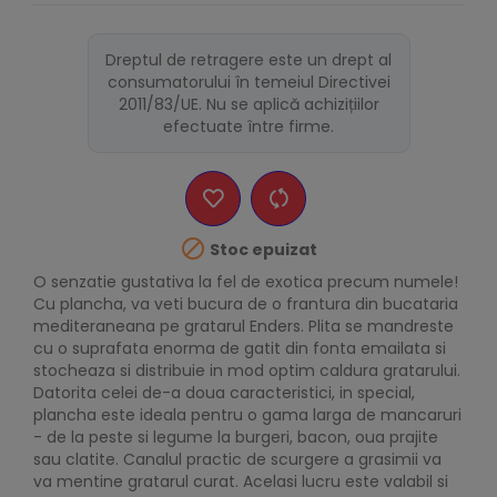
Dreptul de retragere este un drept al
consumatorului în temeiul Directivei
2011/83/UE. Nu se aplică achizițiilor
efectuate între firme.

Stoc epuizat
O senzatie gustativa la fel de exotica precum numele!
Cu plancha, va veti bucura de o frantura din bucataria
mediteraneana pe gratarul Enders. Plita se mandreste
cu o suprafata enorma de gatit din fonta emailata si
stocheaza si distribuie in mod optim caldura gratarului.
Datorita celei de-a doua caracteristici, in special,
plancha este ideala pentru o gama larga de mancaruri
- de la peste si legume la burgeri, bacon, oua prajite
sau clatite. Canalul practic de scurgere a grasimii va
va mentine gratarul curat. Acelasi lucru este valabil si