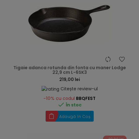
hea
Tigaie adanca rotunda din fonta cu maner Lodge
22,9 cm L-6SK3
219,00 lei
Citește review-ul
-10%
cu codul
BBQFEST

În stoc
Adaugă în Coș