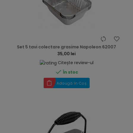
hea
Set 5 tavi colectare grasime Napoleon 62007
35,00 lei
Citește review-ul

În stoc
Adaugă în Coș