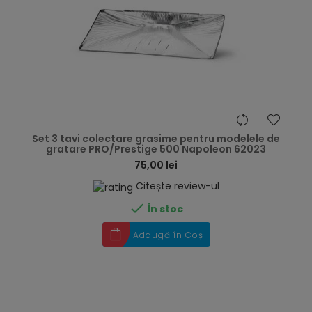
hea
Set 3 tavi colectare grasime pentru modelele de
gratare PRO/Prestige 500 Napoleon 62023
75,00 lei
Citește review-ul

În stoc
Adaugă în Coș