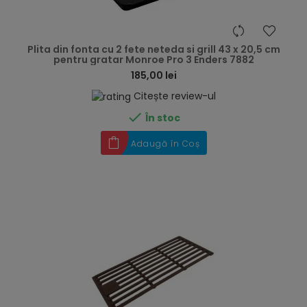
hea
Plita din fonta cu 2 fete neteda si grill 43 x 20,5 cm
pentru gratar Monroe Pro 3 Enders 7882
185,00 lei
Citește review-ul

În stoc
Adaugă în Coș