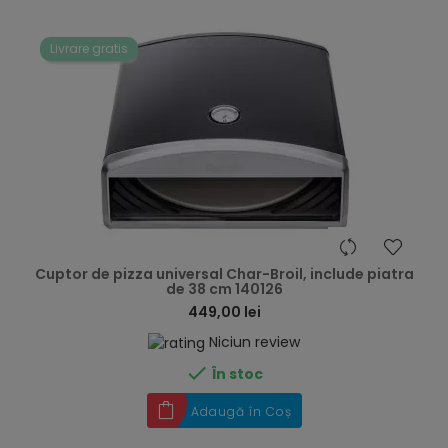
Livrare gratis
hea
Cuptor de pizza universal Char-Broil, include piatra
de 38 cm 140126
449,00 lei
Niciun review

În stoc
Adaugă în Coș