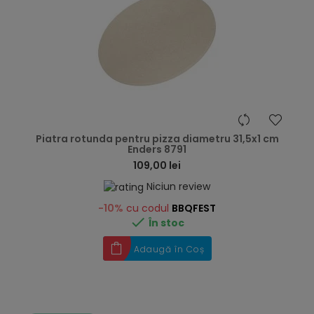
hea
Piatra rotunda pentru pizza diametru 31,5x1 cm
Enders 8791
109,00 lei
Niciun review
-10%
cu codul
BBQFEST

În stoc
Adaugă în Coș