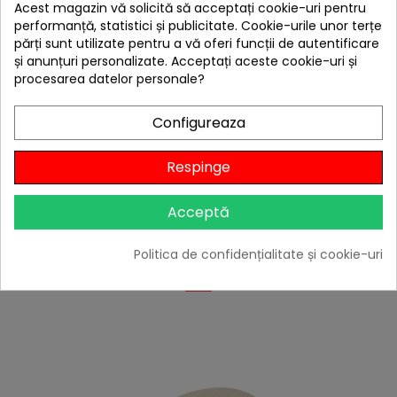
Acest magazin vă solicită să acceptați cookie-uri pentru
hea
performanță, statistici și publicitate. Cookie-urile unor terțe
Cuptor de pizza universal Char-Broil, include piatra
părți sunt utilizate pentru a vă oferi funcții de autentificare
de 38 cm 140126
și anunțuri personalizate. Acceptați aceste cookie-uri și
449,00 lei
procesarea datelor personale?
Niciun review
Configureaza

În stoc
Adaugă în Coș
Respinge
Acceptă
4 ALTE PRODUSE IN ACEEASI
Politica de confidențialitate și cookie-uri
CATEGORIE: