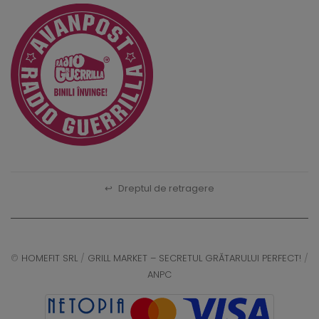
↩
Dreptul de retragere
©
HOMEFIT SRL
/
GRILL MARKET – SECRETUL GRĂTARULUI PERFECT!
/
ANPC