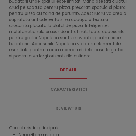
bucatarii unde spatiul este limitat. Cand asezati aluatul
crud pe spatula pentru pizza, presarati spatula si piatra
pentru pizza cu faina de porumb. Acest lucru va crea o
suprafata antiaderenta si va adauga o textura
crocanta placuta la blatul de pizza. Inteligente,
multifunctionale si usor de intretinut, toate accesoriile
pentru gratar Napoleon sunt un avantaj pentru orice
bucatarie. Accesoriile Napoleon va ofera elementele
esentiale pentru a crea mancaruri delicioase la gratar
si pentru a va largi orizonturile culinare.
DETALII
CARACTERISTICI
REVIEW-URI
Caracteristici principale:
Depozitare usoara