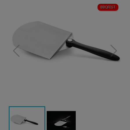
BBQFEST