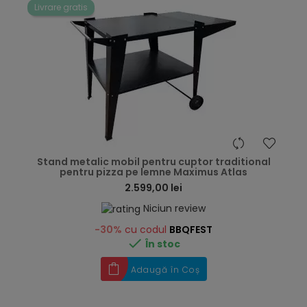
Livrare gratis
hea
Stand metalic mobil pentru cuptor traditional
pentru pizza pe lemne Maximus Atlas
2.599,00 lei
Niciun review
-30%
cu codul
BBQFEST

În stoc
Adaugă în Coș