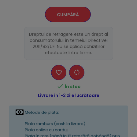
CUMPĂRĂ
Dreptul de retragere este un drept al
consumatorului în temeiul Directivei
2011/83/UE. Nu se aplică achizițiilor
efectuate între firme.

În stoc
Livrare în 1-2 zile lucrătoare
Metode de plata:
Plata ramburs (cash la livrare)
Plata online cu cardul
Plata în rate (pănă la 12 rate fără dobândă) prin