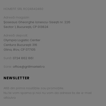
HOMEFIT SRL RO24842480
Adresă magazin:
Șoseaua Gheorghe Ionescu-Sisești nr. 226
Sector 1, București, CP 013824
Adresă depozit:
Olympia Logistic Center
Centura București 316
Glina, Ilfov, CP 077105
Sună:
0724 862 861
Scrie:
office@grillmarket.ro
NEWSLETTER
Află din prima noutățile sau promoțiile.
Nu te vom spama și nici nu vom da adresa ta de e-mail
altcuiva.