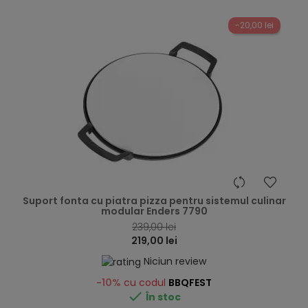
-20,00 lei
hea
Suport fonta cu piatra pizza pentru sistemul culinar
modular Enders 7790
239,00 lei
219,00 lei
Niciun review
-10%
cu codul
BBQFEST

În stoc