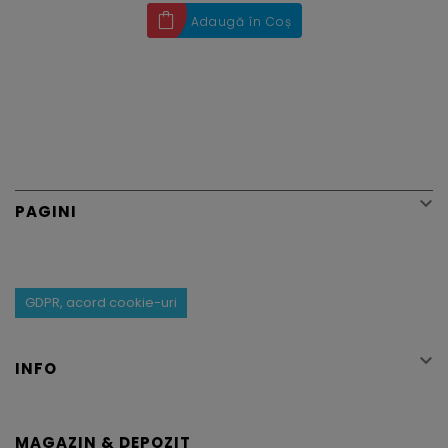
Adaugă în Coș

PAGINI
GDPR, acord cookie-uri

INFO
MAGAZIN & DEPOZIT