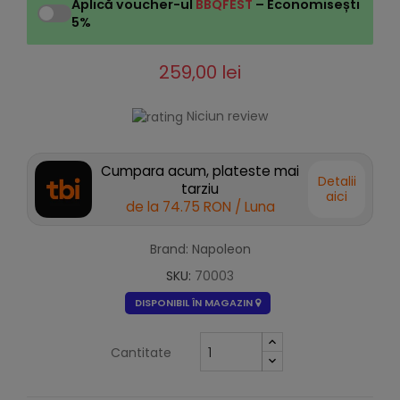
Aplică voucher-ul
BBQFEST
– Economisești
5%
259,00 lei
Niciun review
Cumpara acum, plateste mai
Detalii
tarziu
aici
de la
74.75 RON
/ Luna
Brand: Napoleon
SKU:
70003
DISPONIBIL ÎN MAGAZIN
Cantitate