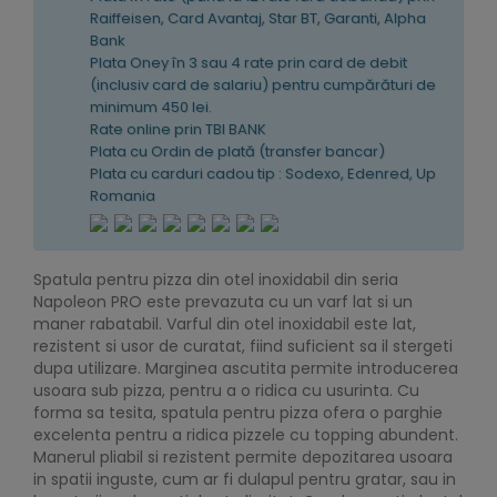
Raiffeisen, Card Avantaj, Star BT, Garanti, Alpha
Bank
Plata Oney în 3 sau 4 rate prin card de debit
(inclusiv card de salariu) pentru cumpărături de
minimum 450 lei.
Rate online prin TBI BANK
Plata cu Ordin de plată (transfer bancar)
Plata cu carduri cadou tip : Sodexo, Edenred, Up
Romania
Spatula pentru pizza din otel inoxidabil din seria
Napoleon PRO este prevazuta cu un varf lat si un
maner rabatabil. Varful din otel inoxidabil este lat,
rezistent si usor de curatat, fiind suficient sa il stergeti
dupa utilizare. Marginea ascutita permite introducerea
usoara sub pizza, pentru a o ridica cu usurinta. Cu
forma sa tesita, spatula pentru pizza ofera o parghie
excelenta pentru a ridica pizzele cu topping abundent.
Manerul pliabil si rezistent permite depozitarea usoara
in spatii inguste, cum ar fi dulapul pentru gratar, sau in