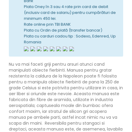
Bank
Plata Oney în 3 sau 4 rate prin card de debit
(inclusiv card de salariu) pentru cumpărături de
minimum 450 lei.
Rate online prin TBI BANK
Plata cu Ordin de plată (transfer bancar)
Plata cu carduri cadou tip : Sodexo, Edenred, Up
Romania
Nu va mai faceti griji pentru arsuri atunci cand
manipulati obiecte fierbinti. Manusa pentru gratar
rezistenta la caldura de la Napoleon poate fi folosita
pentru a manipula obiecte fierbinti de pana la 250 de
grade Celsius si este potrivita pentru utilizare in casa, in
aer liber si oriunde este nevoie. Aceasta manusa este
fabricata din fibre de aramida, utilizate in industria
aerospatiala; captuseala moale din bumbac ofera
confort maxim, iar stratul de silicon gri acopera
manusa pe ambele parti, astfel incat nimic nu va va
scapa din maini. Reversibila pentru stangaci si
dreptaci, aceasta manusa este, de asemenea, lavabila