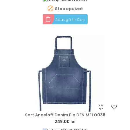

Stoc epuizat
Adaugă în Coș
hea
Sort Angeloff Denim Flo DENIMFLO038
249,00 lei