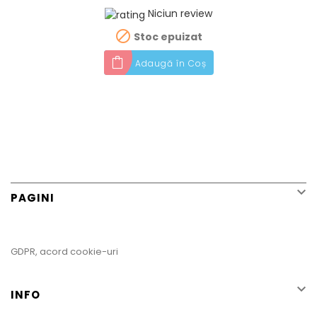
Niciun review

Stoc epuizat
Adaugă în Coș

PAGINI
GDPR, acord cookie-uri

INFO