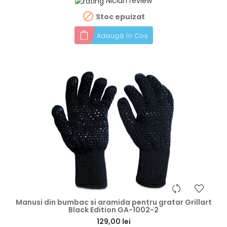
Niciun review

Stoc epuizat
Adaugă în Coș
hea
Manusi din bumbac si aramida pentru gratar Grillart
Black Edition GA-1002-2
129,00 lei