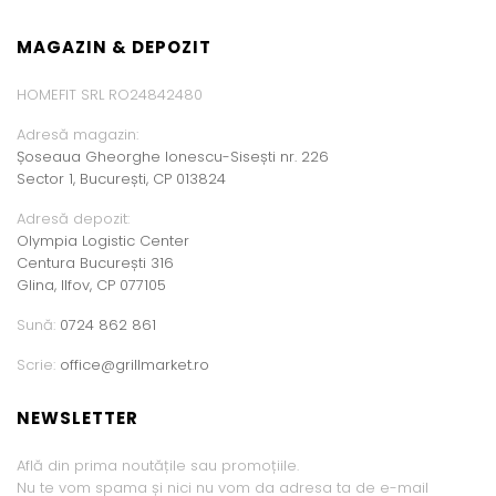
MAGAZIN & DEPOZIT
HOMEFIT SRL RO24842480
Adresă magazin:
Șoseaua Gheorghe Ionescu-Sisești nr. 226
Sector 1, București, CP 013824
Adresă depozit:
Olympia Logistic Center
Centura București 316
Glina, Ilfov, CP 077105
Sună:
0724 862 861
Scrie:
office@grillmarket.ro
NEWSLETTER
Află din prima noutățile sau promoțiile.
Nu te vom spama și nici nu vom da adresa ta de e-mail