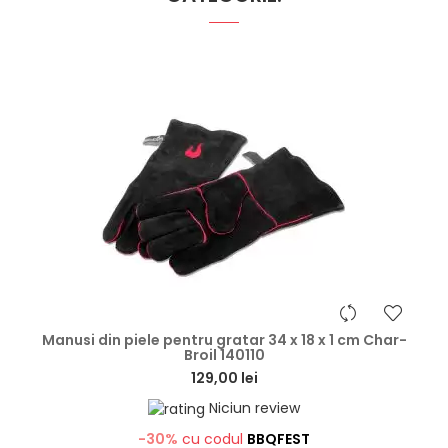
hea
Manusi din piele pentru gratar 34 x 18 x 1 cm Char-
Broil 140110
129,00 lei
Niciun review
-30%
cu codul
BBQFEST