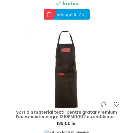

În stoc
Adaugă în Coș
hea
Sort din material textil pentru gratar Premium
Feuermeister negru 1210FM0002 cu emblema...
189,00 lei
Niciun review