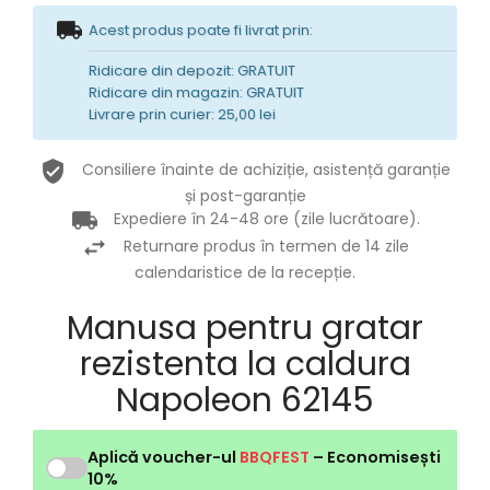
Acest produs poate fi livrat prin:
Ridicare din depozit: GRATUIT
Ridicare din magazin: GRATUIT
Livrare prin curier: 25,00 lei
Consiliere înainte de achiziție, asistență garanție
și post-garanție
Expediere în 24-48 ore (zile lucrătoare).
Returnare produs în termen de 14 zile
calendaristice de la recepție.
Manusa pentru gratar
rezistenta la caldura
Napoleon 62145
Aplică voucher-ul
BBQFEST
– Economisești
10%