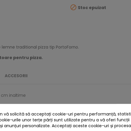

Stoc epuizat
lemne traditional pizza tip PortoForno.
ptoare pentru pizza.
ACCESORII
6 cm inaltime
 vă solicită să acceptați cookie-uri pentru performanță, statistic
ookie-urile unor terțe părți sunt utilizate pentru a vă oferi funcții
 și anunțuri personalizate. Acceptați aceste cookie-uri și proces
4 ALTE PRODUSE IN ACEEASI CATEGORIE: