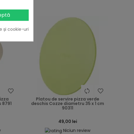
eptă
e și cookie-uri
heart
heart
izza
Platou de servire pizza verde
s 8791
deschis Cozze diametru 35 x 1 cm
90311
49,00 lei
w
Niciun review