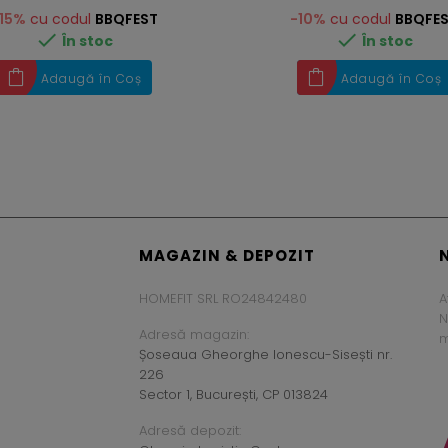
15%
cu codul
BBQFEST
-10%
cu codul
BBQFE


În stoc
În stoc
Adaugă în Coș
Adaugă în Coș
MAGAZIN & DEPOZIT
HOMEFIT SRL RO24842480
A
N
Adresă magazin:
m
Șoseaua Gheorghe Ionescu-Sisești nr.
226
Sector 1, București, CP 013824
Adresă depozit: