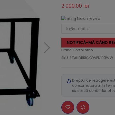
2.999,00 lei
Niciun review
NOTIFICĂ-MĂ CÂND REV
Brand: PortoForno
SKU:
STANDBRICKOVEN100WW
Dreptul de retragere es
consumatorului în temei
se aplică achizițiilor ef