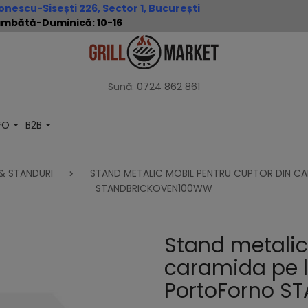
nescu-Sisești 226, Sector 1, București
 Sâmbătă-Duminică: 10-16
Sună:
0724 862 861
NFO
B2B
 & STANDURI
STAND METALIC MOBIL PENTRU CUPTOR DIN CA
STANDBRICKOVEN100WW
Stand metalic
caramida pe l
PortoForno 