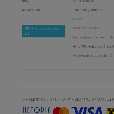
Blog
Cum plătesc
Review-uri
Termeni și condiții
GDPR
Politică cookies
GDPR, acord cookie-
uri
Instrucțiuni utilizare grăt
Ghid TRU-Infrared Char-B
O poveste despre fontă
©
HOMEFIT SRL
/
GRILL MARKET – SECRETUL GRĂTARULUI P