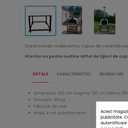
Stand metalic mobil pentru cuptor din caramida pe 
Atentie nu poate sustine altfel de tipuri de cu
DETALII
CARACTERISTICI
REVIEW-URI
Dimensiuni: 100 cm lungime, 100 cm latime, 10
Greutate: 30 Kg.
Fabricat din otel.
Acest magazin
Mobil, 4 roti autoblocante
publicitate. C
autentificare