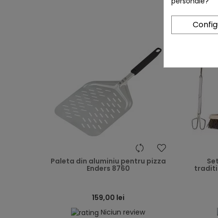
personale?
Confi
heart
Paleta din aluminiu pentru pizza
Set
Enders 8760
tradit
159,00 lei
Niciun review