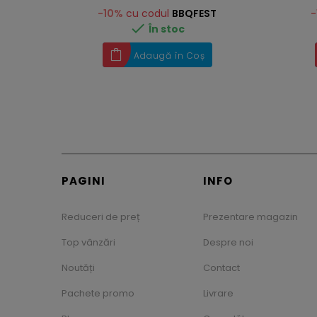
-10%
cu codul
BBQFEST
-

În stoc
Adaugă în Coș
PAGINI
INFO
Reduceri de preț
Prezentare magazin
Top vânzări
Despre noi
Noutăți
Contact
Pachete promo
Livrare