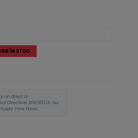
INE ÎN STOC
te un drept al
ul Directivei 2011/83/UE. Nu
ectuate între firme.