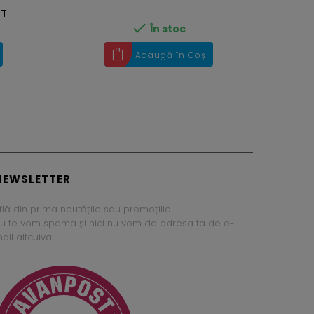
ST

În stoc
Adaugă în Coș
NEWSLETTER
flă din prima noutățile sau promoțiile.
u te vom spama și nici nu vom da adresa ta de e-
ail altcuiva.