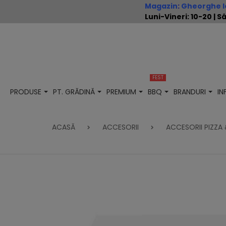
Magazin
:
Gheorghe Io
Luni-Vineri: 10-20 |
FEST
PRODUSE
PT. GRĂDINĂ
PREMIUM
BBQ
BRANDURI
I
ACASĂ
ACCESORII
ACCESORII PIZZA