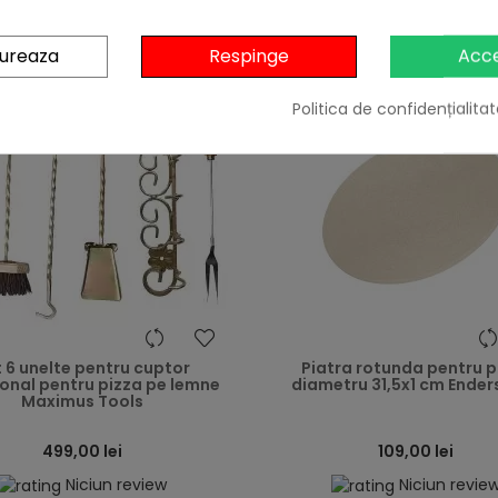
gureaza
Respinge
Acc
Politica de confidențialitat
heart
 6 unelte pentru cuptor
Piatra rotunda pentru p
ional pentru pizza pe lemne
diametru 31,5x1 cm Ender
Maximus Tools
499,00 lei
109,00 lei
Niciun review
Niciun revie