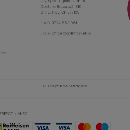
Olympia Logistic Center
Centura București 316
Glina, Ilfov, CP 077105
Sună:
0724 862 861
Scrie:
office@grillmarket.ro
ar
roil
↩
Dreptul de retragere
ERFECT!
/
ANPC