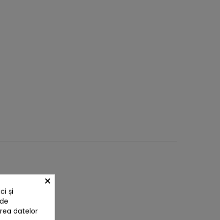
×
i și
 de
area datelor