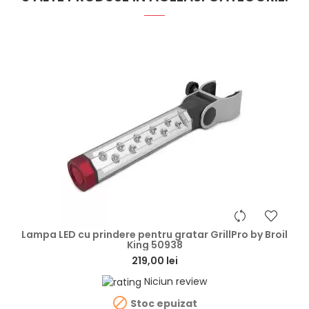
hea
Lampa LED cu prindere pentru gratar GrillPro by Broil
King 50938
219,00 lei
Niciun review

Stoc epuizat