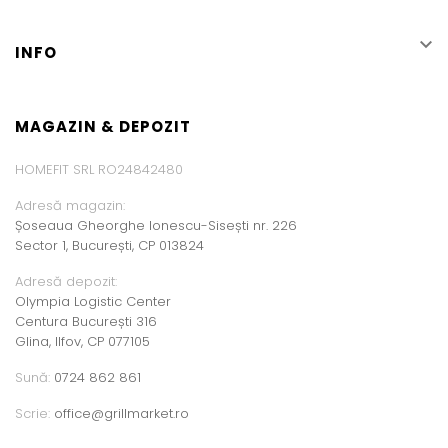

INFO
MAGAZIN & DEPOZIT
HOMEFIT SRL RO24842480
Adresă magazin:
Șoseaua Gheorghe Ionescu-Sisești nr. 226
Sector 1, București, CP 013824
Adresă depozit:
Olympia Logistic Center
Centura București 316
Glina, Ilfov, CP 077105
Sună:
0724 862 861
Scrie:
office@grillmarket.ro