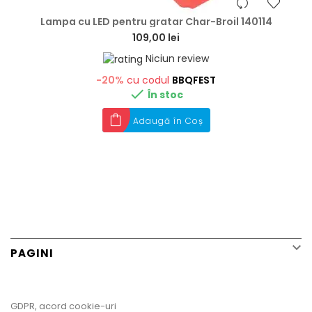
hea
Lampa cu LED pentru gratar Char-Broil 140114
109,00 lei
Niciun review
-20%
cu codul
BBQFEST

În stoc
Adaugă în Coș

PAGINI
GDPR, acord cookie-uri