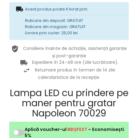
Acest produs poate fi livrat prin:
Ridicare din depozit: GRATUIT
Ridicare din magazin: GRATUIT
Livrare prin curier: 25,00 lei
Consiliere înainte de achiziție, asistență garanție
și post-garanție
Expediere în 24-48 ore (zile lucrătoare).
Returnare produs în termen de 14 zile
calendaristice de la recepție.
Lampa LED cu prindere pe
maner pentru gratar
Napoleon 70029
Aplică voucher-ul
BBQFEST
– Economisești
5%