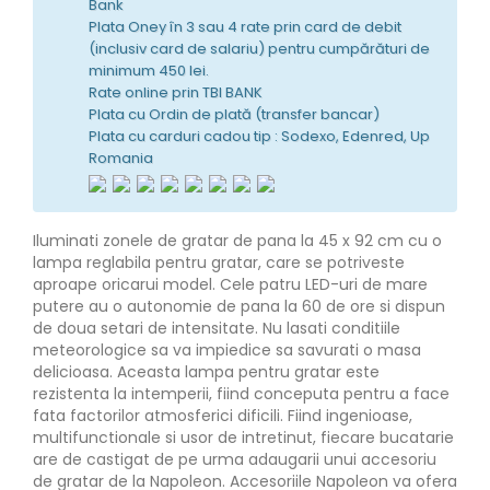
Bank
Plata Oney în 3 sau 4 rate prin card de debit
(inclusiv card de salariu) pentru cumpărături de
minimum 450 lei.
Rate online prin TBI BANK
Plata cu Ordin de plată (transfer bancar)
Plata cu carduri cadou tip : Sodexo, Edenred, Up
Romania
Iluminati zonele de gratar de pana la 45 x 92 cm cu o
lampa reglabila pentru gratar, care se potriveste
aproape oricarui model. Cele patru LED-uri de mare
putere au o autonomie de pana la 60 de ore si dispun
de doua setari de intensitate. Nu lasati conditiile
meteorologice sa va impiedice sa savurati o masa
delicioasa. Aceasta lampa pentru gratar este
rezistenta la intemperii, fiind conceputa pentru a face
fata factorilor atmosferici dificili. Fiind ingenioase,
multifunctionale si usor de intretinut, fiecare bucatarie
are de castigat de pe urma adaugarii unui accesoriu
de gratar de la Napoleon. Accesoriile Napoleon va ofera