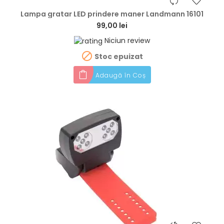
hea
Lampa gratar LED prindere maner Landmann 16101
99,00 lei
Niciun review

Stoc epuizat
Adaugă în Coș