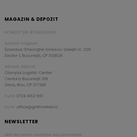
MAGAZIN & DEPOZIT
HOMEFIT SRL RO24842480
Adresă magazin:
Șoseaua Gheorghe Ionescu-Sisești nr. 226
Sector 1, București, CP 013824
Adresă depozit:
Olympia Logistic Center
Centura București 316
Glina, Ilfov, CP 077105
Sună:
0724 862 861
Scrie:
office@grillmarket.ro
NEWSLETTER
Află din prima noutățile sau promoțiile.