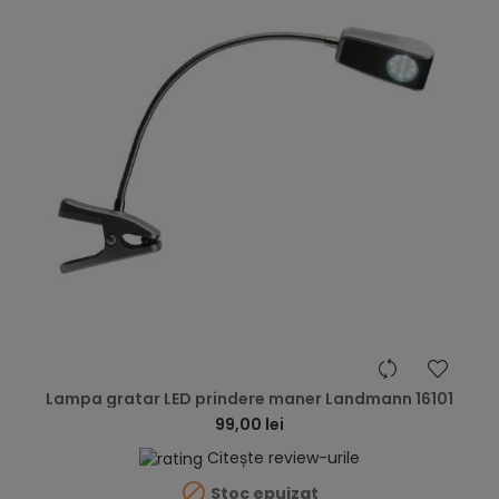
hea
Lampa gratar LED prindere maner Landmann 16101
99,00 lei
Citește review-urile

Stoc epuizat