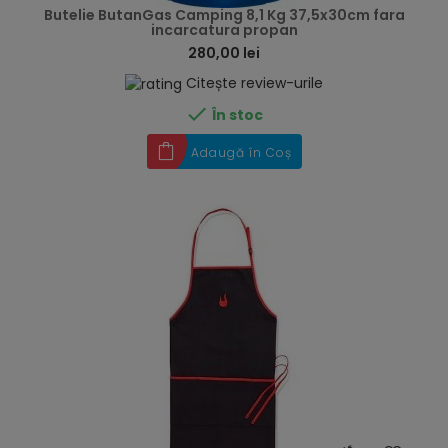
Butelie ButanGas Camping 8,1 Kg 37,5x30cm fara
incarcatura propan
280,00 lei
Citește review-urile

În stoc
Adaugă în Coș