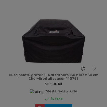
hea
Husa pentru gratar 3-4 arzatoare 160 x 107 x 60 cm
Char-Broil all season 140766
269,00 lei
Citește review-urile

În stoc