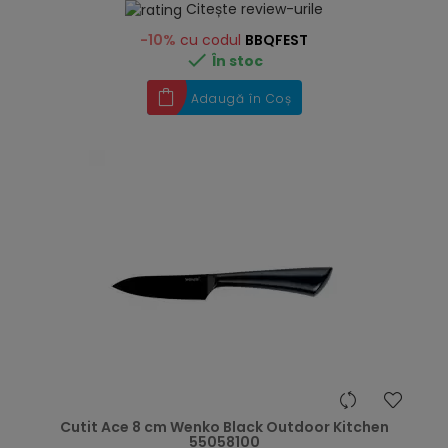
Citește review-urile
-10%
cu codul
BBQFEST

În stoc
Adaugă în Coș
hea
Cutit Ace 8 cm Wenko Black Outdoor Kitchen
55058100