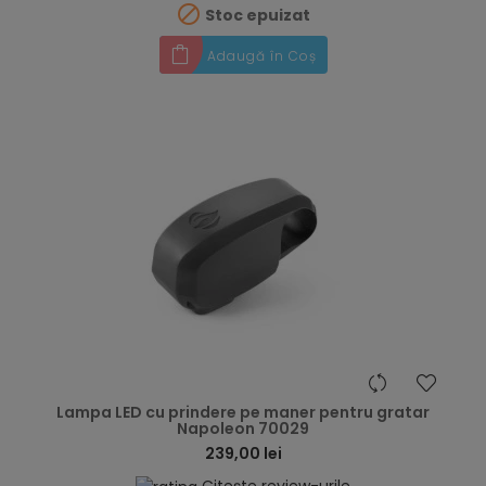

Stoc epuizat
Adaugă în Coș
hea
Lampa LED cu prindere pe maner pentru gratar
Napoleon 70029
239,00 lei
Citește review-urile