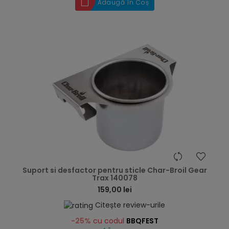
Adaugă în Coș
hea
Suport si desfactor pentru sticle Char-Broil Gear
Trax 140078
159,00 lei
Citește review-urile
-25%
cu codul
BBQFEST