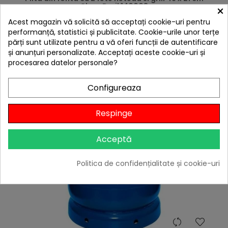
Char-Broil 140008
×
269,00 lei
Acest magazin vă solicită să acceptați cookie-uri pentru
performanță, statistici și publicitate. Cookie-urile unor terțe
Citește review-urile
părți sunt utilizate pentru a vă oferi funcții de autentificare

În stoc
și anunțuri personalizate. Acceptați aceste cookie-uri și
procesarea datelor personale?
Adaugă în Coș
Configureaza
Respinge
Acceptă
Politica de confidențialitate și cookie-uri
hea