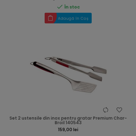

În stoc
Adaugă în Coș
hea
Set 2 ustensile din inox pentru gratar Premium Char-
Broil 140543
159,00 lei