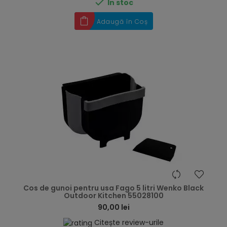

În stoc
Adaugă în Coș
hea
Cos de gunoi pentru usa Fago 5 litri Wenko Black
Outdoor Kitchen 55028100
90,00 lei
Citește review-urile