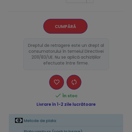
CUMPĂRĂ
Dreptul de retragere este un drept al
consumatorului în temeiul Directivei
2011/83/UE. Nu se aplică achizițiilor
efectuate între firme.

În stoc
Livrare în 1-2 zile lucrătoare
Metode de plata:
Plata ramburs (cash la livrare)