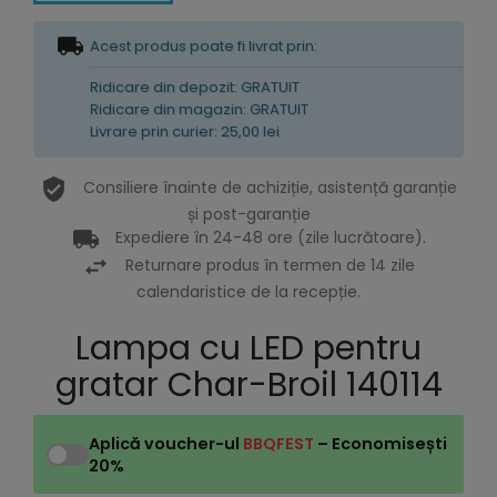
Acest produs poate fi livrat prin:
Ridicare din depozit: GRATUIT
Ridicare din magazin: GRATUIT
Livrare prin curier: 25,00 lei
Consiliere înainte de achiziție, asistență garanție
și post-garanție
Expediere în 24-48 ore (zile lucrătoare).
Returnare produs în termen de 14 zile
calendaristice de la recepție.
Lampa cu LED pentru
gratar Char-Broil 140114
Aplică voucher-ul
BBQFEST
– Economisești
20%