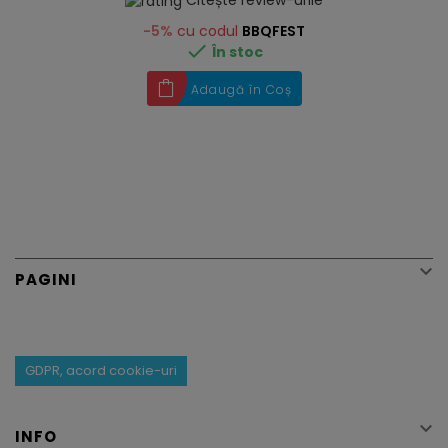
-5%
cu codul
BBQFEST

În stoc
Adaugă în Coș

PAGINI
GDPR, acord cookie-uri

INFO