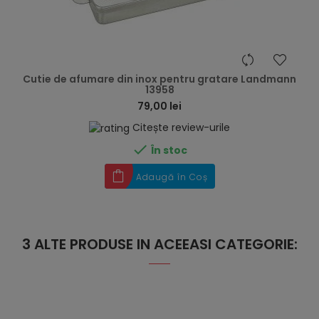
hea
Cutie de afumare din inox pentru gratare Landmann
13958
79,00 lei
Citește review-urile

În stoc
Adaugă în Coș
3 ALTE PRODUSE IN ACEEASI CATEGORIE: