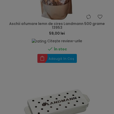
hea
Aschii afumare lemn de cires Landmann 500 grame
13953
59,00 lei
Citește review-urile

În stoc
Adaugă în Coș