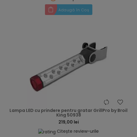
Adaugă în Coș
hea
Lampa LED cu prindere pentru gratar GrillPro by Broil
King 50938
219,00 lei
Citește review-urile