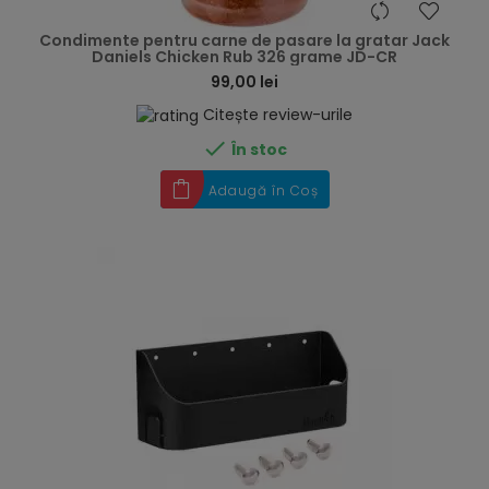
hea
Condimente pentru carne de pasare la gratar Jack
Daniels Chicken Rub 326 grame JD-CR
99,00 lei
Citește review-urile

În stoc
Adaugă în Coș