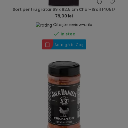
hea
Sort pentru gratar 69 x 82,5 cm Char-Broil 140517
79,00 lei
Citește review-urile

În stoc
Adaugă în Coș