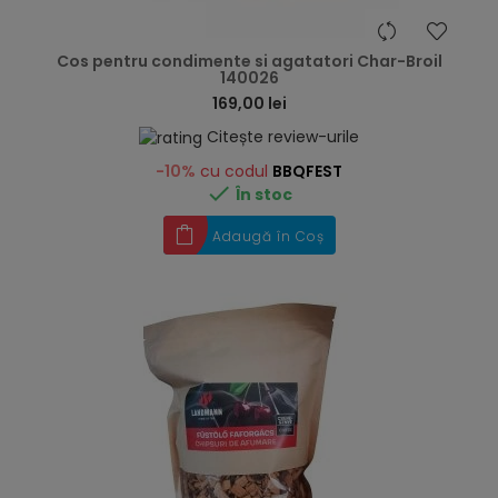
hea
Cos pentru condimente si agatatori Char-Broil
140026
169,00 lei
Citește review-urile
-10%
cu codul
BBQFEST

În stoc
Adaugă în Coș