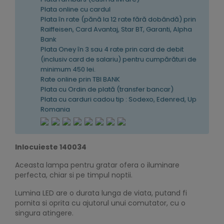
Plata online cu cardul
Plata în rate (pănă la 12 rate fără dobândă) prin
Raiffeisen, Card Avantaj, Star BT, Garanti, Alpha
Bank
Plata Oney în 3 sau 4 rate prin card de debit
(inclusiv card de salariu) pentru cumpărături de
minimum 450 lei.
Rate online prin TBI BANK
Plata cu Ordin de plată (transfer bancar)
Plata cu carduri cadou tip : Sodexo, Edenred, Up
Romania
Inlocuieste 140034
Aceasta lampa pentru gratar ofera o iluminare
perfecta, chiar si pe timpul noptii.
Lumina LED are o durata lunga de viata, putand fi
pornita si oprita cu ajutorul unui comutator, cu o
singura atingere.