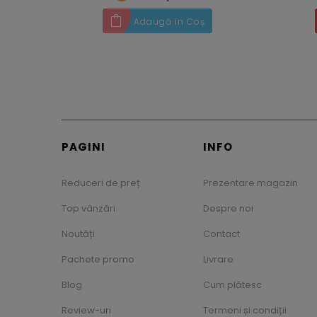
Adaugă în Coș
PAGINI
INFO
Reduceri de preț
Prezentare magazin
Top vânzări
Despre noi
Noutăți
Contact
Pachete promo
Livrare
Blog
Cum plătesc
Review-uri
Termeni și condiții