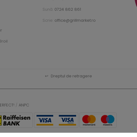
Sună:
0724 862 861
Scrie:
office@grillmarket.ro
ar
roil
↩
Dreptul de retragere
ERFECT!
/
ANPC