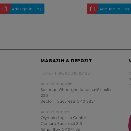
Adaugă în Coș
Adaugă în Coș
MAGAZIN & DEPOZIT
HOMEFIT SRL RO24842480
A
N
Adresă magazin:
m
Șoseaua Gheorghe Ionescu-Sisești nr.
226
Sector 1, București, CP 013824
Adresă depozit:
Olympia Logistic Center
Centura București 316
Glina, Ilfov, CP 077105