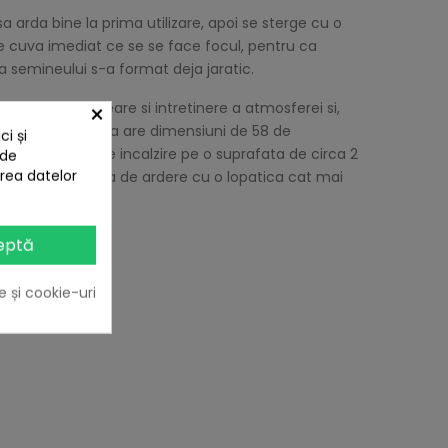
a arda bine la prima utilizare, apoi se sterge cu o
te cuva imediat ce se se face focul, pentru ca
a semineului s-a format deja jaratic.
×
lzire, si de creare si intretinere a atmosferei si,
mai ales ca aceasta are dimensiuni de 58 de
i și
and capacitate de incalzire pe o suprafata de circa 2
 de
area datelor
teaza din camera de ardere cu o lopatica cat mai
eptă
e și cookie-uri