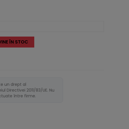
INE ÎN STOC
te un drept al
ul Directivei 2011/83/UE. Nu
ectuate între firme.