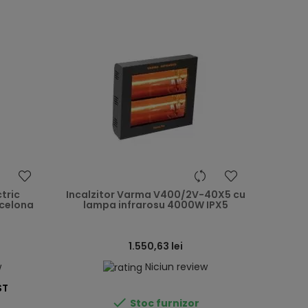
heart
heart
ctric
Incalzitor Varma V400/2V-40X5 cu
rcelona
lampa infrarosu 4000W IPX5
1.550,63 lei
w
Niciun review
ST

Stoc furnizor