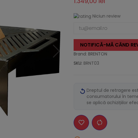
1.349,00 lei
Niciun review
NOTIFICĂ-MĂ CÂND REV
Brand: BRENTON
SKU:
BRNT03
Dreptul de retragere es
consumatorului în temei
se aplică achizițiilor ef