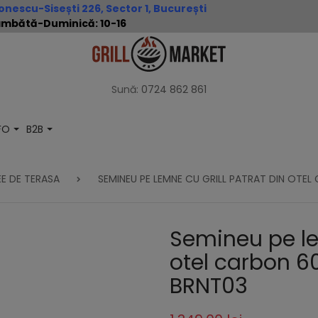
nescu-Sisești 226, Sector 1, București
 Sâmbătă-Duminică: 10-16
Sună:
0724 862 861
NFO
B2B
EE DE TERASA
SEMINEU PE LEMNE CU GRILL PATRAT DIN OTE
Semineu pe le
otel carbon 6
BRNT03