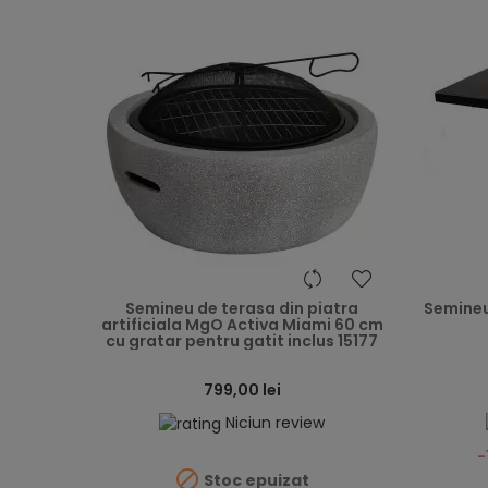
heart
Semineu de terasa din piatra
Semineu
artificiala MgO Activa Miami 60 cm
cu gratar pentru gatit inclus 15177
799,00 lei
Niciun review
-

Stoc epuizat