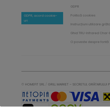
GDPR
Politică cookies
GDPR, acord cookie-
uri
Instrucțiuni utilizare grăt
Ghid TRU-Infrared Char-B
O poveste despre fontă
©
HOMEFIT SRL
/
GRILL MARKET – SECRETUL GRĂTARULUI P