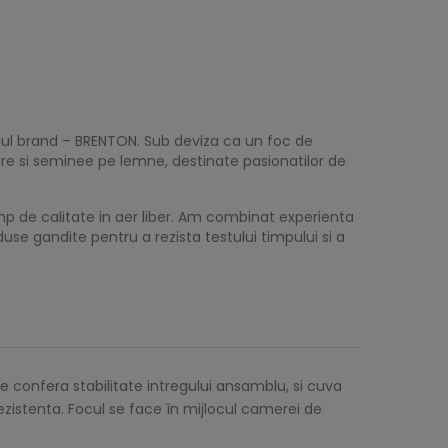
riul brand – BRENTON. Sub deviza ca un foc de
e si seminee pe lemne, destinate pasionatilor de
p de calitate in aer liber. Am combinat experienta
use gandite pentru a rezista testului timpului si a
e confera stabilitate intregului ansamblu, si cuva
zistenta. Focul se face în mijlocul camerei de