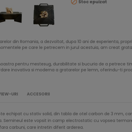

Stoc epuizat
arelor din Romania, a dezvoltat, dupa 10 ani de experienta, prop
mentele pe care le petrecem in jurul acestuia, am creat gratar
astra pentru mestesug, durabilitate si bucuria de a petrece tim
rdare inovativa si moderna a gratarelor pe lemn, oferindu-ti prod
VIEW-URI
ACCESORII
te echipat cu stativ solid, din tabla de otel carbon de 3 mm, car
a. Semineul este vopsit in camp electrostatic cu vopsea termore
ara carbuni, care intretin diferit arderea.