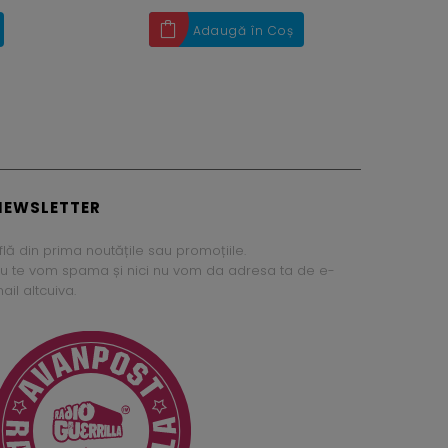
Adaugă în Coș
NEWSLETTER
flă din prima noutățile sau promoțiile.
u te vom spama și nici nu vom da adresa ta de e-
ail altcuiva.