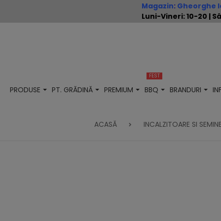
Magazin
:
Gheorghe Io
Luni-Vineri: 10-20 |
FEST
PRODUSE
PT. GRĂDINĂ
PREMIUM
BBQ
BRANDURI
I
ACASĂ
INCALZITOARE SI SEMIN