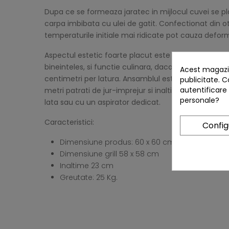
Dupa ce se formeaza jaratec in mijlocul cuvei se plas
carpa imbibata cu ulei de gatit. Confectionat din o
temperaturile initiale mai ridicate pot cauza deform
Aspectul estetic foarte placut este completat de func
bineinteles, si functie culinara, daca se foloseste 
Acest magazin
centimetri per latura. Ansamblul este ideal pentru p
publicitate. C
autentificare
metri patrati de jur-imprejur si inaltimea de 23 d
personale?
lata sau cu un aspirator dedicat.
Caracteristici:
Confi
Dimensiune produs: 60 x 60 cm
Dimensiune grill 58 x 58 cm
Inaltime 23 cm
Greutate: 25 Kg.