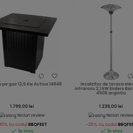
heart
 pe gaz 12,5 Kw Activa 14848
Incalzitor de terasa ele
infrarosu 2,1 kW Enders Ba
4906 argintiu
1.799,00 lei
1.239,00 lei
Niciun review
Niciun revie
10%
cu codul
BBQFEST
-25%
cu codul
BBQFE


În stoc
În stoc