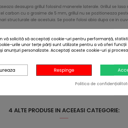
eaza deasupra grillul folosind manerele laterale. Grillul se lasa s
tel carbon cu o grosime de 5 mm, grillul nu se pozitioneaza pes
ari structurale ale acestuia. Se poate folosi abia dupa ce in cuv
tionalitatea sporita a intregului ansamblu, care are si rol de inca
si partea de grill dupa ce se formeaza jar in camera de ardere, 
 vă solicită să acceptați cookie-uri pentru performanță, statistic
etrecerea placuta a timpului in aer liber, alaturi de prieteni, av
ookie-urile unor terțe părți sunt utilizate pentru a vă oferi funcții
 și anunțuri personalizate. Acceptați aceste cookie-uri și proces
e centimetri. Daca se aduna prea multa cenusa aceasta se colec
gureaza
Respinge
Acc
Politica de confidențialitat
4 ALTE PRODUSE IN ACEEASI CATEGORIE: