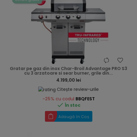
hea
Gratar pe gaz din inox Char-Broil Advantage PRO S3
cu 3 arzatoare si sear burner, grile din...
4.199,00 lei
Citește review-urile
-25%
cu codul
BBQFEST

În stoc
Adaugă în Coș