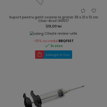
hea
Suport pentru gatit coaste la gratar 35 x 21 x 12 cm
Char-Broil 140017
129,00 lei
Citește review-urile
-10%
cu codul
BBQFEST

În stoc
Adaugă în Coș