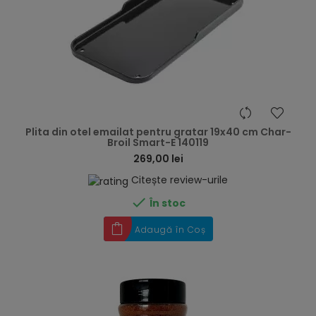
hea
Plita din otel emailat pentru gratar 19x40 cm Char-
Broil Smart-E 140119
269,00 lei
Citește review-urile

În stoc
Adaugă în Coș