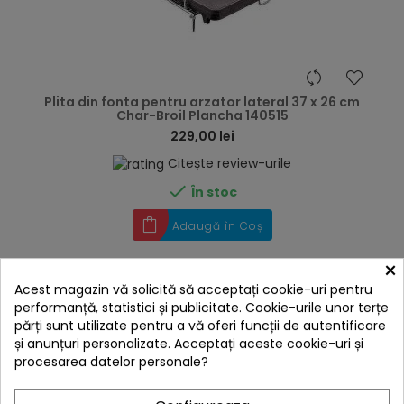
hea
Plita din fonta pentru arzator lateral 37 x 26 cm
Char-Broil Plancha 140515
229,00 lei
Citește review-urile

În stoc
Adaugă în Coș
×
Acest magazin vă solicită să acceptați cookie-uri pentru
performanță, statistici și publicitate. Cookie-urile unor terțe
Livrare gratis
părți sunt utilizate pentru a vă oferi funcții de autentificare
și anunțuri personalizate. Acceptați aceste cookie-uri și
procesarea datelor personale?