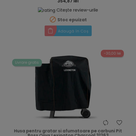
354,87 lei
Citește review-urile

Stoc epuizat
Adaugă în Coș
-30,00 lei
Livrare gratis
hea
Husa pentru gratar si afumatoare pe carbuni Pit
Boss Onyx Lexington Charcoal 31263