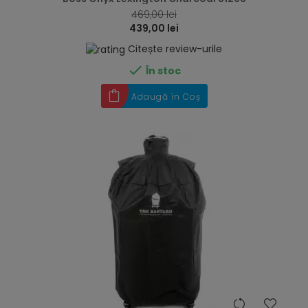
469,00 lei
439,00 lei
Citește review-urile

În stoc
Adaugă în Coș
hea