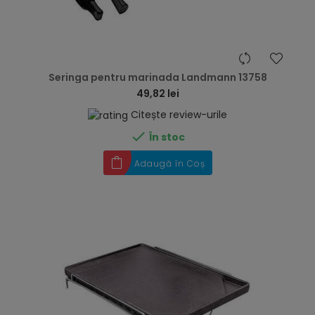
hea
Seringa pentru marinada Landmann 13758
49,82 lei
Citește review-urile

În stoc
Adaugă în Coș