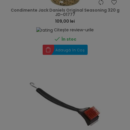
hea
Condimente Jack Daniels Original Seasoning 320 g
JD-01777
109,00 lei
Citește review-urile

În stoc
Adaugă în Coș