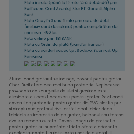
Plata în rate (pănă la 12 rate fără dobândă) prin
Raiffeisen, Card Avantaj, Star BT, Garanti, Alpha
Bank
Plata Oney în 3 sau 4 rate prin card de debit
(inclusiv card de salariu) pentru cumpărături de
minimum 450 lei.
Rate online prin TBI BANK
Plata cu Ordin de plată (transfer bancar)
Plata cu carduri cadou tip : Sodexo, Edenred, Up
Romania
Atunci cand gratarul se incinge, covorul pentru gratar
Char-Broil ofera cea mai buna protectie. Neplacerea
provocata de scurgerile de ulei si grasime este
eliminata cu acest accesoriu pentru gratar. Pozitionati
covorul de protectie pentru gratar din PVC elastic pur
si simplu sub gratarul dvs. astfel incat, chiar daca
lichidele se imprastie de pe gratar, balconul sau terasa
dvs. sa ramana curate. Covorul negru de protectie
pentru gratar cu suprafata striata ofera o aderenta
excelenta, poate fi rulat si este usor de curatat. Il