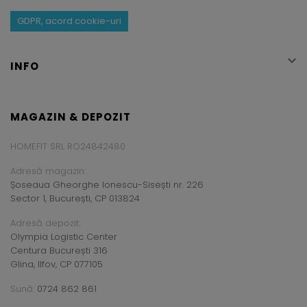
GDPR, acord cookie-uri

INFO
MAGAZIN & DEPOZIT
HOMEFIT SRL RO24842480
Adresă magazin:
Șoseaua Gheorghe Ionescu-Sisești nr. 226
Sector 1, București, CP 013824
Adresă depozit:
Olympia Logistic Center
Centura București 316
Glina, Ilfov, CP 077105
Sună:
0724 862 861