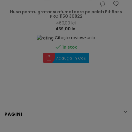
hea
Husa pentru gratar si afumatoare pe peleti Pit Boss
PRO 1150 30822
469,00 lei
439,00 lei
Citește review-urile

În stoc
Adaugă în Coș

PAGINI