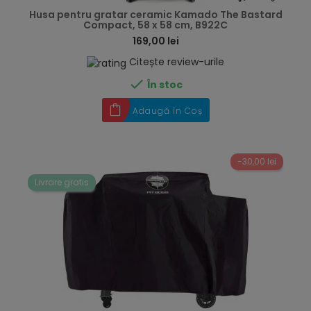
Husa pentru gratar ceramic Kamado The Bastard
Compact, 58 x 58 cm, B922C
169,00 lei
Citește review-urile

În stoc
Adaugă în Coș
-30,00 lei
Livrare gratis