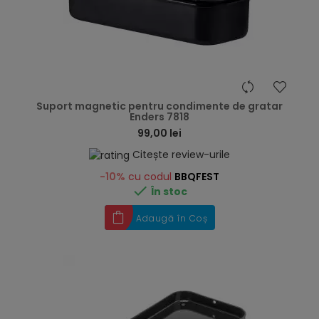
hea
Suport magnetic pentru condimente de gratar
Enders 7818
99,00 lei
Citește review-urile
-10%
cu codul
BBQFEST

În stoc
Adaugă în Coș