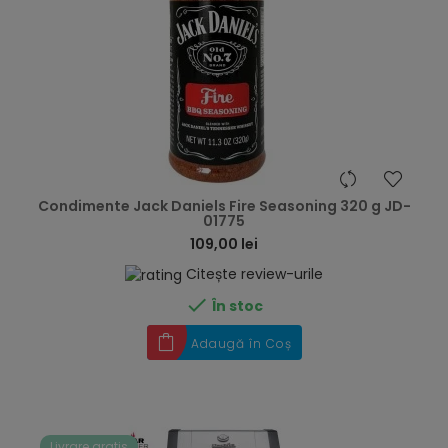
hea
Condimente Jack Daniels Fire Seasoning 320 g JD-
01775
109,00 lei
Citește review-urile

În stoc
Adaugă în Coș
Livrare gratis