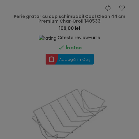
hea
Perie gratar cu cap schimbabil Cool Clean 44 cm
Premium Char-Broil 140533
109,00 lei
Citește review-urile

În stoc
Adaugă în Coș