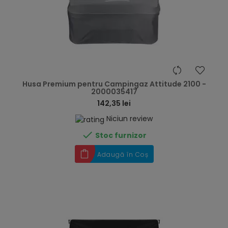
hea
Husa Premium pentru Campingaz Attitude 2100 -
2000035417
142,35 lei
Niciun review

Stoc furnizor
Adaugă în Coș