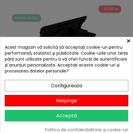
-30,00 lei
Livrare gratis
×
Acest magazin vă solicită să acceptați cookie-uri pentru
performanță, statistici și publicitate. Cookie-urile unor terțe
părți sunt utilizate pentru a vă oferi funcții de autentificare
și anunțuri personalizate. Acceptați aceste cookie-uri și
procesarea datelor personale?
hea
Tava din fonta cu capac - cuptor olandez pentru
Configureaza
sistemul culinar modular Enders 7795
469,00 lei
Respinge
439,00 lei
Niciun review
Acceptă
-10%
cu codul
BBQFEST

În stoc
Politica de confidențialitate și cookie-uri