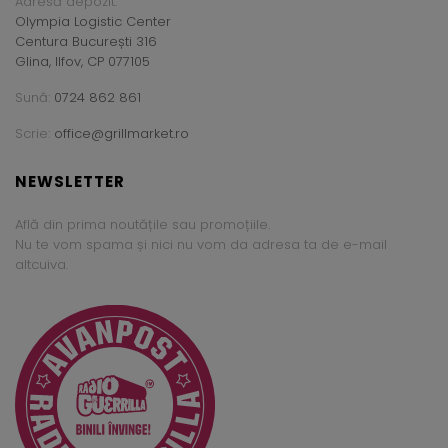
Adresă depozit:
Olympia Logistic Center
Centura București 316
Glina, Ilfov, CP 077105
Sună:
0724 862 861
Scrie:
office@grillmarket.ro
NEWSLETTER
Află din prima noutățile sau promoțiile.
Nu te vom spama și nici nu vom da adresa ta de e-mail
altcuiva.