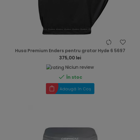
hea
Husa Premium Enders pentru gratar Hyde 6 5697
375,00 lei
Niciun review

În stoc
Adaugă în Coș