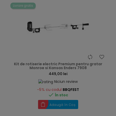
Livrare gratis
hea
Kit de rotiserie electric Premium pentru gratar
Monroe si Kansas Enders 7908
449,00 lei
Niciun review
-5%
cu codul
BBQFEST

În stoc
Adaugă în Coș