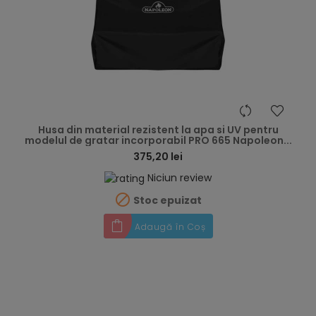
hea
Husa din material rezistent la apa si UV pentru
modelul de gratar incorporabil PRO 665 Napoleon...
375,20 lei
Niciun review

Stoc epuizat
Adaugă în Coș