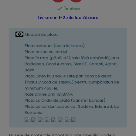

În stoc
Livrare în 1-2 zile lucrătoare
Metode de plata:
Plata ramburs (cash la livrare)
Plata online cu cardul
Plata în rate (pănă la 12 rate fără dobândă) prin
Raiffeisen, Card Avantaj, Star BT, Garanti, Alpha
Bank
Plata Oney în 3 sau 4 rate prin card de debit
(inclusiv card de salariu) pentru cumpărături de
minimum 450 lei.
Rate online prin TBI BANK
Plata cu Ordin de plată (transfer bancar)
Plata cu carduri cadou tip : Sodexo, Edenred, Up
Romania
Husele de protectie impotriva intemperiilor Enders