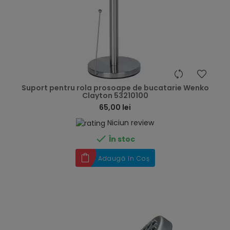
hea
Suport pentru rola prosoape de bucatarie Wenko
Clayton 53210100
65,00 lei
Niciun review

În stoc
Adaugă în Coș