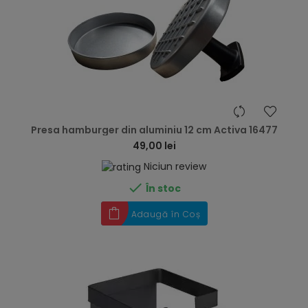
hea
Presa hamburger din aluminiu 12 cm Activa 16477
49,00 lei
Niciun review

În stoc
Adaugă în Coș