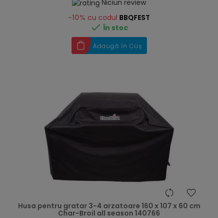
Niciun review
-10%
cu codul
BBQFEST

În stoc
Adaugă în Coș
hea
Husa pentru gratar 3-4 arzatoare 160 x 107 x 60 cm
Char-Broil all season 140766