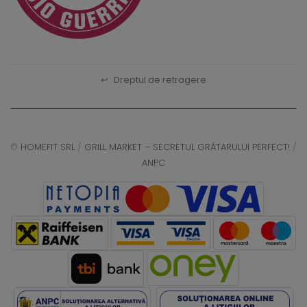
↩
Dreptul de retragere
©
HOMEFIT SRL
/
GRILL MARKET – SECRETUL GRĂTARULUI PERFECT!
/
ANPC