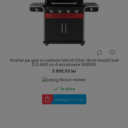
hea
Gratar pe gaz si carbuni hibrid Char-Broil Gas2Coal
2.0 440 cu 4 arzatoare 140926
3.999,00 lei
Niciun review

În stoc
Adaugă în Coș