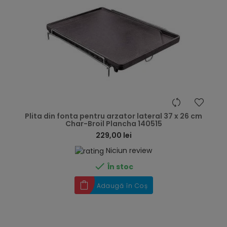
hea
Plita din fonta pentru arzator lateral 37 x 26 cm
Char-Broil Plancha 140515
229,00 lei
Niciun review

În stoc
Adaugă în Coș