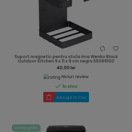
hea
Suport magnetic pentru sticla Ima Wenko Black
Outdoor Kitchen 9 x 11 x 9 cm negru 55069100
40,00 lei
Niciun review

În stoc
Adaugă în Coș
Livrare gratis