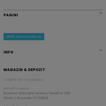

PAGINI
GDPR, acord cookie-uri

INFO
MAGAZIN & DEPOZIT
HOMEFIT SRL RO24842480
Adresă magazin:
Șoseaua Gheorghe Ionescu-Sisești nr. 226
Sector 1, București, CP 013824