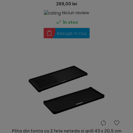
269,00 lei
Niciun review

În stoc
Adaugă în Coș
hea
Plita din fonta cu 2 fete neteda si grill 43 x 20,5 cm