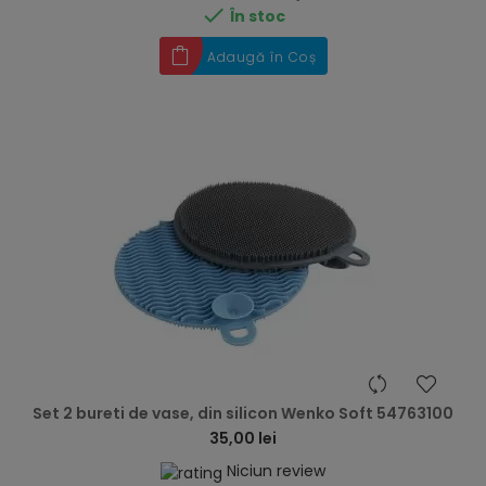

În stoc
Adaugă în Coș
hea
Set 2 bureti de vase, din silicon Wenko Soft 54763100
35,00 lei
Niciun review