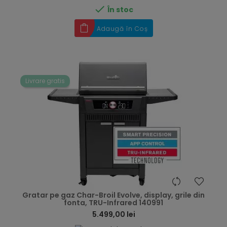

În stoc
Adaugă în Coș
Livrare gratis
hea
Gratar pe gaz Char-Broil Evolve, display, grile din
fonta, TRU-Infrared 140991
5.499,00 lei