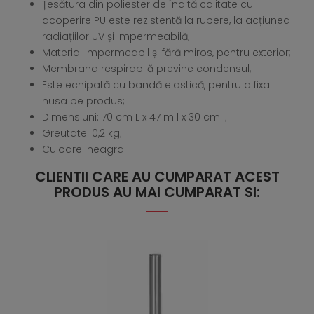
Țesătura din poliester de înaltă calitate cu
acoperire PU este rezistentă la rupere, la acțiunea
radiațiilor UV și impermeabilă;
Material impermeabil și fără miros, pentru exterior;
Membrana respirabilă previne condensul;
Este echipată cu bandă elastică, pentru a fixa
husa pe produs;
Dimensiuni: 70 cm L x 47 m l x 30 cm I;
Greutate: 0,2 kg;
Culoare: neagra.
CLIENTII CARE AU CUMPARAT ACEST
PRODUS AU MAI CUMPARAT SI: