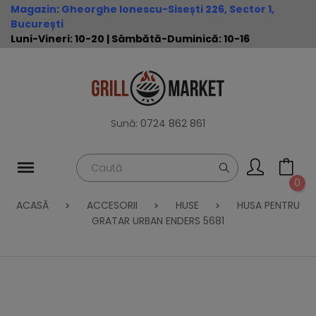
Magazin
:
Gheorghe Ionescu-Sisești 226, Sector 1,
București
Luni-Vineri: 10-20 | Sâmbătă-Duminică: 10-16
Sună:
0724 862 861
0
ACASĂ
ACCESORII
HUSE
HUSA PENTRU
GRATAR URBAN ENDERS 5681