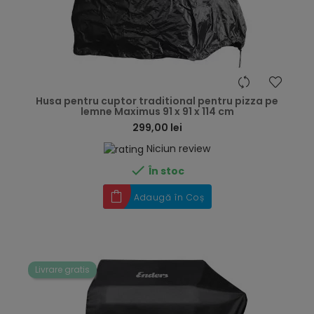
hea
Husa pentru cuptor traditional pentru pizza pe
lemne Maximus 91 x 91 x 114 cm
299,00 lei
Niciun review

În stoc
Adaugă în Coș
Livrare gratis