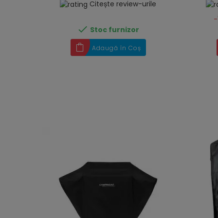
Citește review-urile
-

Stoc furnizor
Adaugă în Coș