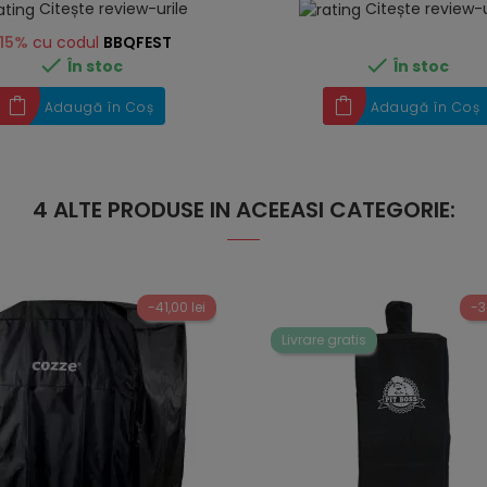
Citește review-urile
Citește review-u
15%
cu codul
BBQFEST


În stoc
În stoc
Adaugă în Coș
Adaugă în Coș
4 ALTE PRODUSE IN ACEEASI CATEGORIE:
-41,00 lei
-3
Livrare gratis