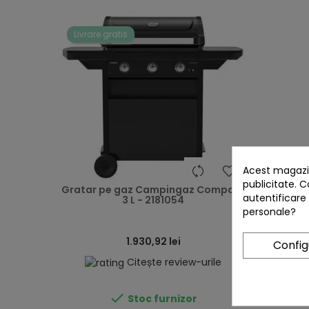
Livrare gratis
Acest magazin
heart
publicitate. C
Gratar pe gaz Campingaz Compact
Perie
autentificare
3 L - 2181054
personale?
1.930,92 lei
Confi
Citește review-urile

Stoc furnizor