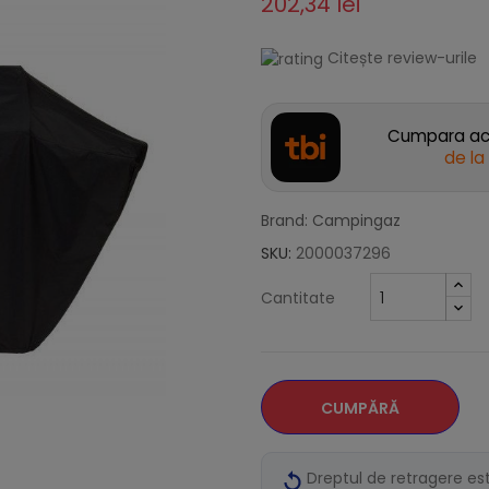
202,34 lei
Citește review-urile
Cumpara acu
de la
Brand: Campingaz
SKU:
2000037296
Cantitate
CUMPĂRĂ
Dreptul de retragere es