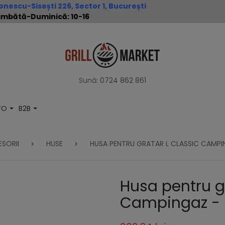
nescu-Sisești 226, Sector 1, București
 Sâmbătă-Duminică: 10-16
Sună:
0724 862 861
NFO
B2B
SORII
HUSE
HUSA PENTRU GRATAR L CLASSIC CAMPI
Husa pentru g
Campingaz -