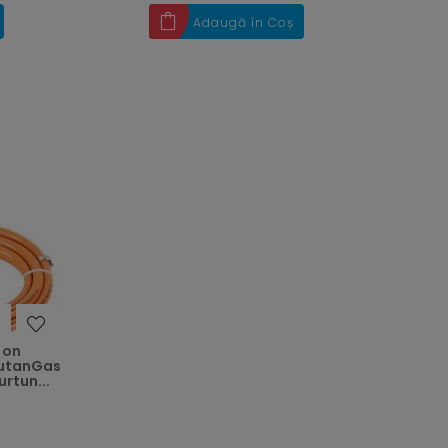
Adaugă în Coș
heart
 on
ButanGas
rtun...