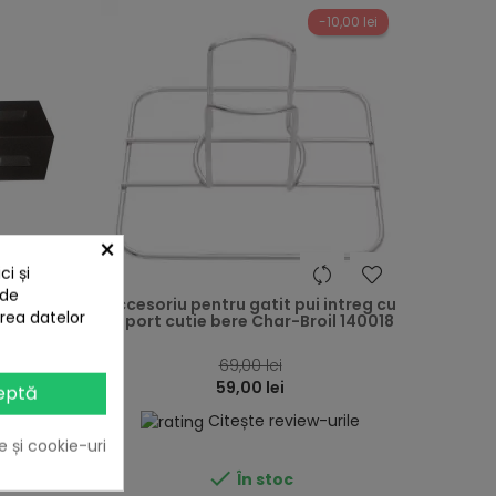
-10,00 lei
×
i și
heart
heart
 de
toare
Accesoriu pentru gatit pui intreg cu
area datelor
ratarele
suport cutie bere Char-Broil 140018
gaz
69,00 lei
59,00 lei
eptă
rile
Citește review-urile
e și cookie-uri

În stoc