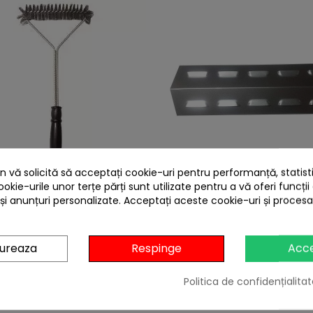
 vă solicită să acceptați cookie-uri pentru performanță, statistic
heart
ookie-urile unor terțe părți sunt utilizate pentru a vă oferi funcții
 gratar 37 cm Activa 16400
Protectie gratar apara
 și anunțuri personalizate. Acceptați aceste cookie-uri și proces
flacara arzatoare pentru g
seria 3 sau 4 Campin
5010001598...
29,00 lei
40,67 lei
gureaza
Respinge
Acc
Citește review-urile
Citește review-u
Politica de confidențialitat


În stoc
Stoc furnizor