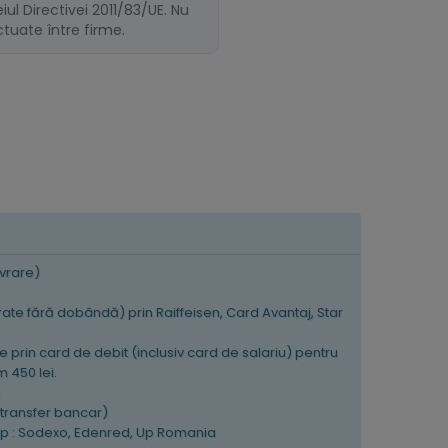
ul Directivei 2011/83/UE. Nu
ectuate între firme.
ivrare)
 rate fără dobândă) prin Raiffeisen, Card Avantaj, Star
e prin card de debit (inclusiv card de salariu) pentru
 450 lei.
K
(transfer bancar)
tip : Sodexo, Edenred, Up Romania