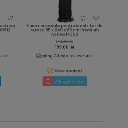
heart
heart
ectrica
Husa universala pentru incalzitor de
30812
terasa 85 x 240 x 85 cm Premium
Activa 14300
219,00 lei
199,00 lei
rile
Citește review-urile

Stoc epuizat
Adaugă în Coș