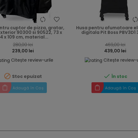
heart
tru cuptor de pizza, gratar,
Husa pentru afumatoare el
terior 90300 si 90522, 73 x
digitala Pit Boss PBV3D1 
4 x 109 cm, material...
280,00 lei
469,00 lei
239,00 lei
439,00 lei
Citește review-urile
Citește review-u


Stoc epuizat
În stoc
Adaugă în Coș
Adaugă în Coș