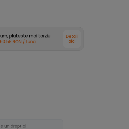
m, plateste mai tarziu
Detalii
aici
60.58 RON
/ Luna
te un drept al