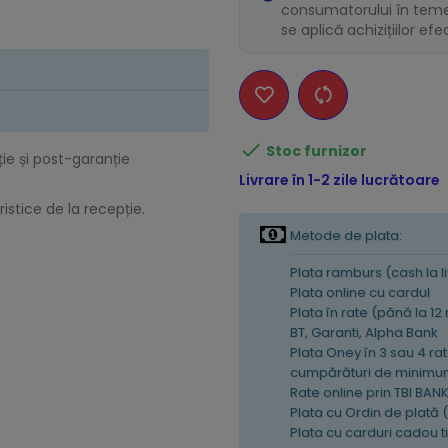
consumatorului în temei
se aplică achizițiilor ef

Stoc furnizor
ție și post-garanție
Livrare în 1-2 zile lucrătoare
istice de la recepție.
Metode de plata:
Plata ramburs (cash la l
Plata online cu cardul
Plata în rate (pănă la 12
BT, Garanti, Alpha Bank
Plata Oney în 3 sau 4 rat
cumpărături de minimum
Rate online prin TBI BAN
Plata cu Ordin de plată 
Plata cu carduri cadou 