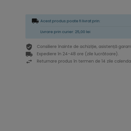
Acest produs poate fi livrat prin:
Livrare prin curier: 25,00 lei
Consiliere înainte de achiziție, asistență garan
Expediere în 24-48 ore (zile lucrătoare).
Returnare produs în termen de 14 zile calendar