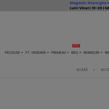
Magazin
:
Gheorghe Io
Luni-Vineri: 10-20 |
FEST
PRODUSE
PT. GRĂDINĂ
PREMIUM
BBQ
BRANDURI
I
ACASĂ
ACCE