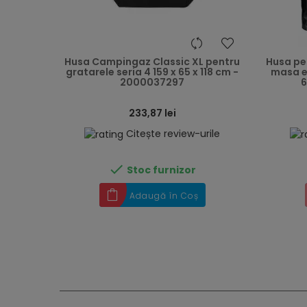
heart
Husa Campingaz Classic XL pentru
Husa pen
gratarele seria 4 159 x 65 x 118 cm -
masa ex
2000037297
6
233,87 lei
Citește review-urile

Stoc furnizor
Adaugă în Coș