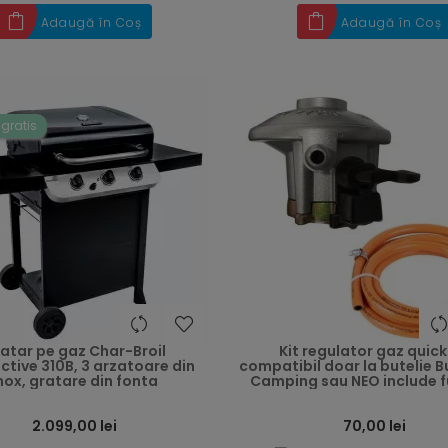
Adaugă în Coș
Adaugă în Coș
 gratis
heart
atar pe gaz Char-Broil
Kit regulator gaz quick
tive 310B, 3 arzatoare din
compatibil doar la butelie 
nox, gratare din fonta
Camping sau NEO include fu
2.099,00 lei
70,00 lei