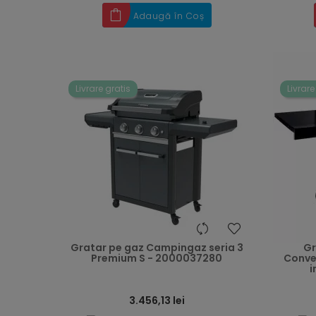
Adaugă în Coș
Livrare gratis
Livrare
heart
Gratar pe gaz Campingaz seria 3
Gr
Premium S - 2000037280
Convec
i
3.456,13 lei