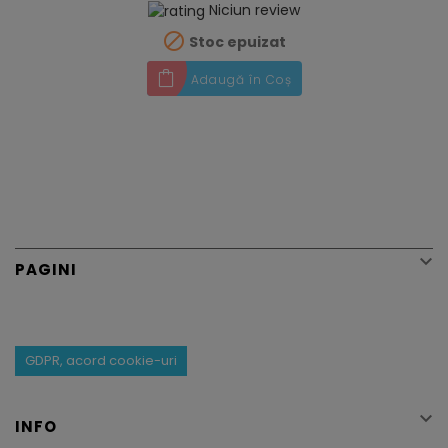
Niciun review

Stoc epuizat
Adaugă în Coș

PAGINI
GDPR, acord cookie-uri

INFO