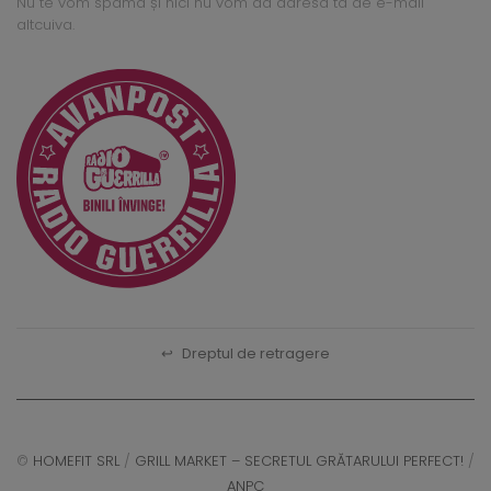
Nu te vom spama și nici nu vom da adresa ta de e-mail
altcuiva.
↩
Dreptul de retragere
©
HOMEFIT SRL
/
GRILL MARKET – SECRETUL GRĂTARULUI PERFECT!
/
ANPC