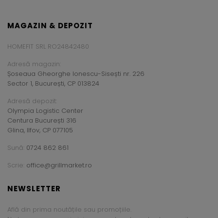
MAGAZIN & DEPOZIT
HOMEFIT SRL RO24842480
Adresă magazin:
Șoseaua Gheorghe Ionescu-Sisești nr. 226
Sector 1, București, CP 013824
Adresă depozit:
Olympia Logistic Center
Centura București 316
Glina, Ilfov, CP 077105
Sună:
0724 862 861
Scrie:
office@grillmarket.ro
NEWSLETTER
Află din prima noutățile sau promoțiile.