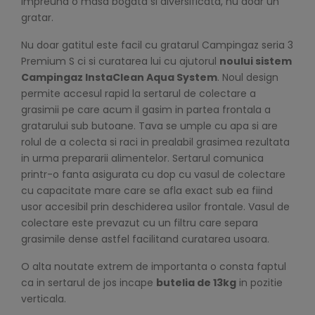
impreuna o masa bogata si diversificata, nu doar un
gratar.
Nu doar gatitul este facil cu gratarul Campingaz seria 3
Premium S ci si curatarea lui cu ajutorul
noului sistem
Campingaz InstaClean Aqua System
. Noul design
permite accesul rapid la sertarul de colectare a
grasimii pe care acum il gasim in partea frontala a
gratarului sub butoane. Tava se umple cu apa si are
rolul de a colecta si raci in prealabil grasimea rezultata
in urma prepararii alimentelor. Sertarul comunica
printr-o fanta asigurata cu dop cu vasul de colectare
cu capacitate mare care se afla exact sub ea fiind
usor accesibil prin deschiderea usilor frontale. Vasul de
colectare este prevazut cu un filtru care separa
grasimile dense astfel facilitand curatarea usoara.
O alta noutate extrem de importanta o consta faptul
ca in sertarul de jos incape
butelia de 13kg
in pozitie
verticala.