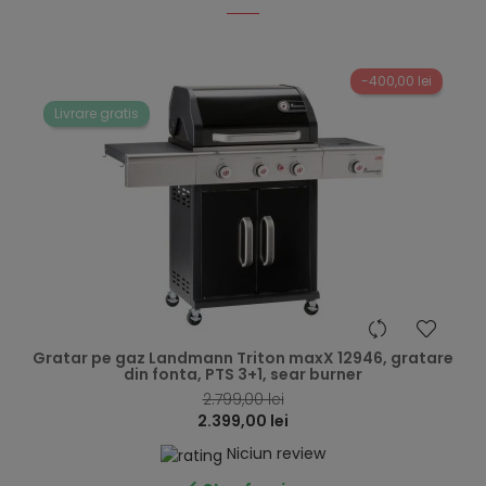
-400,00 lei
Livrare gratis
hea
Gratar pe gaz Landmann Triton maxX 12946, gratare
din fonta, PTS 3+1, sear burner
2.799,00 lei
2.399,00 lei
Niciun review