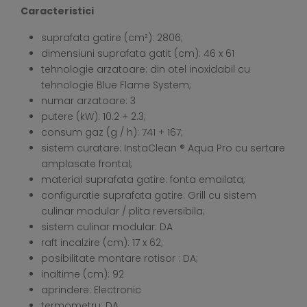
Caracteristici
suprafata gatire (cm²): 2806;
dimensiuni suprafata gatit (cm): 46 x 61
tehnologie arzatoare: din otel inoxidabil cu
tehnologie Blue Flame System;
numar arzatoare: 3
putere (kW): 10.2 + 2.3;
consum gaz (g / h): 741 + 167;
sistem curatare: InstaClean ® Aqua Pro cu sertare
amplasate frontal;
material suprafata gatire: fonta emailata;
configuratie suprafata gatire: Grill cu sistem
culinar modular / plita reversibila;
sistem culinar modular: DA
raft incalzire (cm): 17 x 62;
posibilitate montare rotisor : DA;
inaltime (cm): 92
aprindere: Electronic
termometru: DA