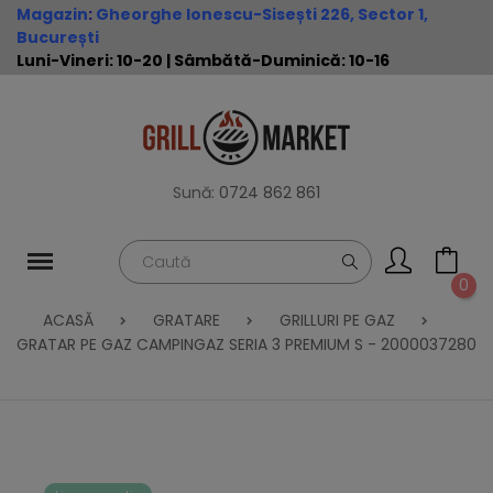
Magazin
:
Gheorghe Ionescu-Sisești 226, Sector 1,
București
Luni-Vineri: 10-20 | Sâmbătă-Duminică: 10-16
Sună:
0724 862 861
0
ACASĂ
GRATARE
GRILLURI PE GAZ
GRATAR PE GAZ CAMPINGAZ SERIA 3 PREMIUM S - 2000037280