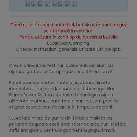
Dacă nu este specificat altfel, butelia standard de gaz
se utilizează în exterior.
Pentru utilizare în zona tip dulap există butelia
ButanGas Camping
.
Citește:
Instrucțiuni generale utilizare Grill pe gaz.
Creati adevarate festinuri culinare in aer liber cu
ajutorul gratarului Campingaz seria 3 Premium S
Beneficiind de performantele arzatoare din otel
inoxidabil cu reglaj independent si tehnologie Blue
Flame Power System. Aceasta tehnologie asigura
alimente mai suculente fara arsuri intrucat previne
eruptia sporadica a flacarilor in timpul prepararii.
Suprafata mare de gatire din fonta emailata cu
portelan asigura o excelenta retentie a caldurii si ofera
suficient spatiu pentru a gati pentru grupuri mari.