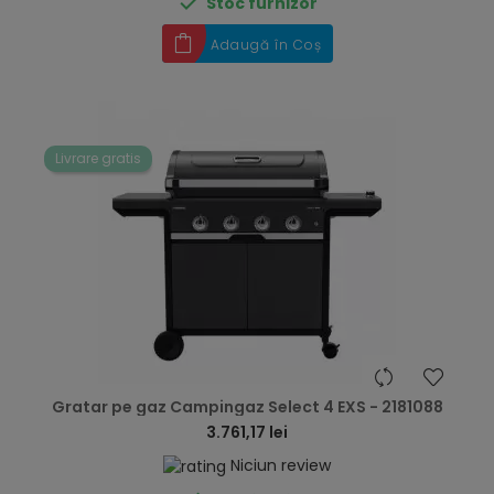

Stoc furnizor
Adaugă în Coș
Livrare gratis
hea
Gratar pe gaz Campingaz Select 4 EXS - 2181088
3.761,17 lei
Niciun review