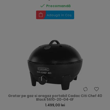

Precomandă
Adaugă în Coș
hea
Gratar pe gaz si aragaz portabil Cadac Citi Chef 40
Black 5610-20-04-EF
1.499,00 lei