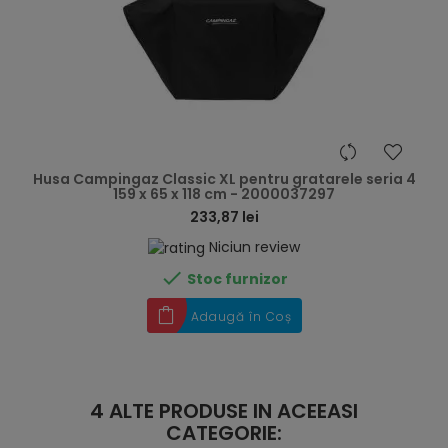
hea
Husa Campingaz Classic XL pentru gratarele seria 4
159 x 65 x 118 cm - 2000037297
233,87 lei
Niciun review

Stoc furnizor
Adaugă în Coș
4 ALTE PRODUSE IN ACEEASI
CATEGORIE: