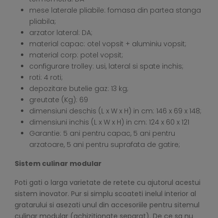
mese laterale pliabile: fomasa din partea stanga
pliabila;
arzator lateral: DA;
material capac: otel vopsit + aluminiu vopsit;
material corp: potel vopsit;
configurare trolley: usi, lateral si spate inchis;
roti: 4 roti;
depozitare butelie gaz: 13 kg;
greutate (Kg): 69
dimensiuni deschis (L x W x H) in cm: 146 x 69 x 148;
dimensiuni inchis (L x W x H) in cm: 124 x 60 x 121
Garantie: 5 ani pentru capac, 5 ani pentru
arzatoare, 5 ani pentru suprafata de gatire;
Sistem culinar modular
Poti gati o larga varietate de retete cu ajutorul acestui
sistem inovator. Pur si simplu scoateti inelul interior al
gratarului si asezati unul din accesoriile pentru sitemul
culinar modular (achizitionate separat). De ce sa nu