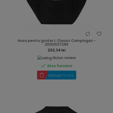
hea
Husa pentru gratar L Classic Campingaz -
2000037296
202,34 lei
Niciun review

Stoc furnizor
Adaugă în Coș