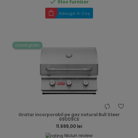

Stoc furnizor
Adaugă în Coș
Livrare gratis
hea
Gratar incorporabil pe gaz natural Bull Steer
69009CE
11.699,00 lei
Niciun review