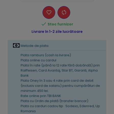

Stoc furnizor
Livrare în 1-2 zile lucrătoare
Metode de plata:
Plata ramburs (cash la livrare)
Plata online cu cardul
Plata în rate (pănă la 12 rate fără dobândă) prin
Raiffeisen, Card Avantaj, Star BT, Garanti, Alpha
Bank
Plata Oney în 3 sau 4 rate prin card de debit
(inclusiv card de salariu) pentru cumpărături de
minimum 450 lei.
Rate online prin TBI BANK
Plata cu Ordin de plată (transfer bancar)
Plata cu carduri cadou tip : Sodexo, Edenred, Up
Romania