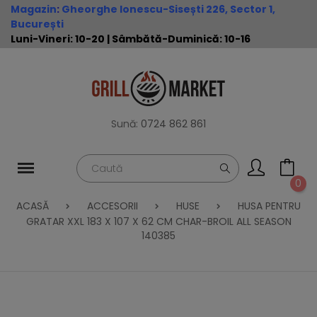
Magazin
:
Gheorghe Ionescu-Sisești 226, Sector 1,
București
Luni-Vineri: 10-20 | Sâmbătă-Duminică: 10-16
Sună:
0724 862 861
0
ACASĂ
ACCESORII
HUSE
HUSA PENTRU
GRATAR XXL 183 X 107 X 62 CM CHAR-BROIL ALL SEASON
140385