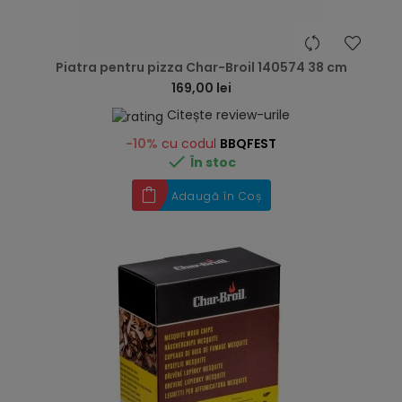
hea
Piatra pentru pizza Char-Broil 140574 38 cm
169,00 lei
Citește review-urile
-10%
cu codul
BBQFEST

În stoc
Adaugă în Coș