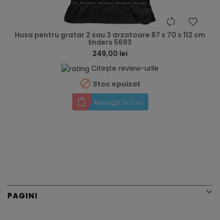
hea
Husa pentru gratar 2 sau 3 arzatoare 87 x 70 x 112 cm
Enders 5693
249,00 lei
Citește review-urile

Stoc epuizat
Adaugă în Coș

PAGINI