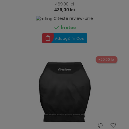
469,00 lei
439,00 lei
Citește review-urile

În stoc
Adaugă în Coș
-20,00 lei
hea