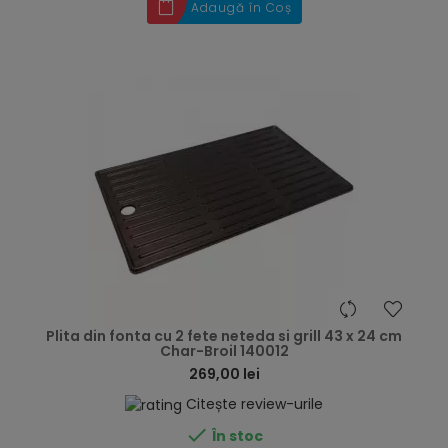
Adaugă în Coș
hea
Plita din fonta cu 2 fete neteda si grill 43 x 24 cm
Char-Broil 140012
269,00 lei
Citește review-urile

În stoc