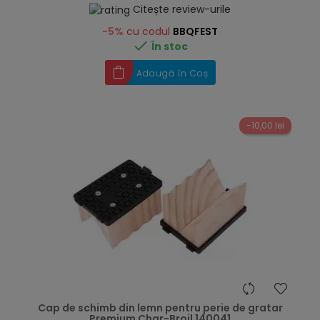
Citește review-urile
-5%
cu codul
BBQFEST

În stoc
Adaugă în Coș
-10,00 lei
hea
Cap de schimb din lemn pentru perie de gratar
Premium Char-Broil 140041