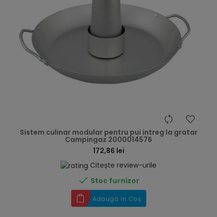
hea
Sistem culinar modular pentru pui intreg la gratar
Campingaz 2000014576
172,86 lei
Citește review-urile

Stoc furnizor
Adaugă în Coș