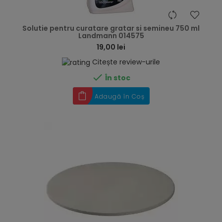
hea
Solutie pentru curatare gratar si semineu 750 ml
Landmann 014575
19,00 lei
Citește review-urile

În stoc
Adaugă în Coș