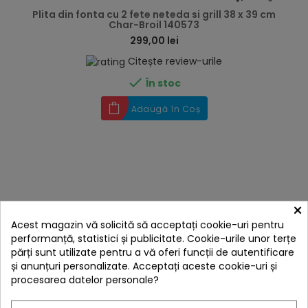
Plita din fonta cu 2 fete neteda si grill 38 x 39 cm
Char-Broil 140573
299,00 lei
Citește review-urile

În stoc
Adaugă în Coș
×
Acest magazin vă solicită să acceptați cookie-uri pentru
performanță, statistici și publicitate. Cookie-urile unor terțe
părți sunt utilizate pentru a vă oferi funcții de autentificare
și anunțuri personalizate. Acceptați aceste cookie-uri și
procesarea datelor personale?