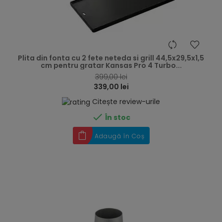
hea
Plita din fonta cu 2 fete neteda si grill 44,5x29,5x1,5
cm pentru gratar Kansas Pro 4 Turbo...
399,00 lei
339,00 lei
Citește review-urile

În stoc
Adaugă în Coș