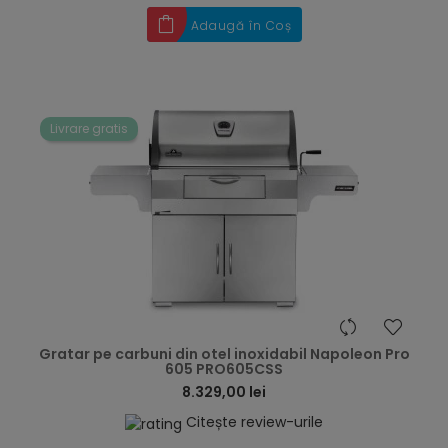
Adaugă în Coș
Livrare gratis
hea
Gratar pe carbuni din otel inoxidabil Napoleon Pro
605 PRO605CSS
8.329,00 lei
Citește review-urile