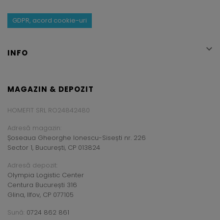
GDPR, acord cookie-uri

INFO
MAGAZIN & DEPOZIT
HOMEFIT SRL RO24842480
Adresă magazin:
Șoseaua Gheorghe Ionescu-Sisești nr. 226
Sector 1, București, CP 013824
Adresă depozit:
Olympia Logistic Center
Centura București 316
Glina, Ilfov, CP 077105
Sună:
0724 862 861