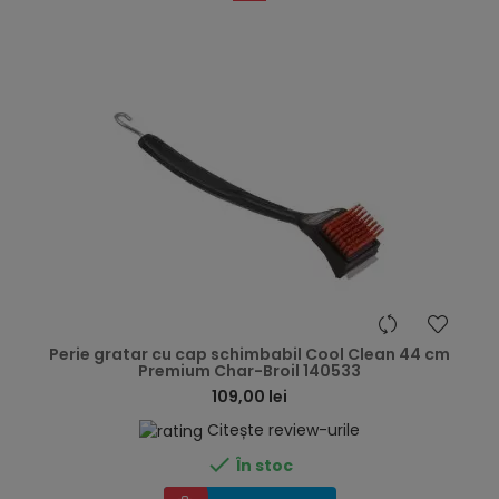
hea
Perie gratar cu cap schimbabil Cool Clean 44 cm
Premium Char-Broil 140533
109,00 lei
Citește review-urile

În stoc