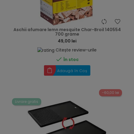
hea
Aschii afumare lemn mesquite Char-Broil 140554
700 grame
49,00 lei
Citește review-urile

În stoc
Adaugă în Coș
-60,00 lei
Livrare gratis