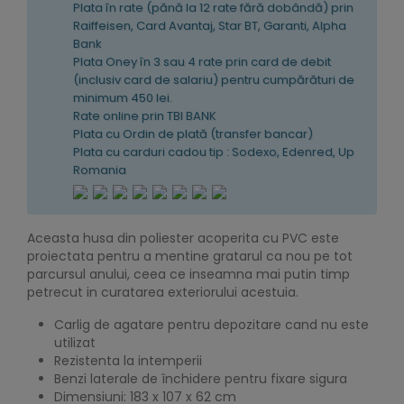
Plata în rate (pănă la 12 rate fără dobândă) prin
Raiffeisen, Card Avantaj, Star BT, Garanti, Alpha
Bank
Plata Oney în 3 sau 4 rate prin card de debit
(inclusiv card de salariu) pentru cumpărături de
minimum 450 lei.
Rate online prin TBI BANK
Plata cu Ordin de plată (transfer bancar)
Plata cu carduri cadou tip : Sodexo, Edenred, Up
Romania
Aceasta husa din poliester acoperita cu PVC este
proiectata pentru a mentine gratarul ca nou pe tot
parcursul anului, ceea ce inseamna mai putin timp
petrecut in curatarea exteriorului acestuia.
Carlig de agatare pentru depozitare cand nu este
utilizat
Rezistenta la intemperii
Benzi laterale de închidere pentru fixare sigura
Dimensiuni: 183 x 107 x 62 cm