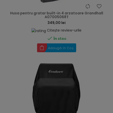
hea
Husa pentru gratar built-in 4 arzatoare Grandhall
A07005068T
349,00 lei
Citește review-urile

În stoc
Adaugă în Coș