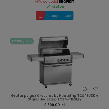
-5%
cu codul
BBQFEST

În stoc
Adaugă în Coș
Livrare gratis
hea
Gratar pe gaz Crossray by Heatstrip TCS4EU30 +
Stand Heatstrip TCS4-TROLLY
9.899,00 lei