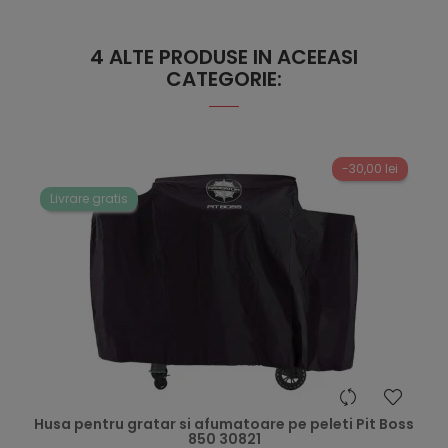
4 ALTE PRODUSE IN ACEEASI
CATEGORIE:
-30,00 lei
Livrare gratis
hea
Husa pentru gratar si afumatoare pe peleti Pit Boss
850 30821