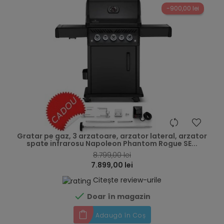
-900,00 lei
hea
Gratar pe gaz, 3 arzatoare, arzator lateral, arzator
spate infrarosu Napoleon Phantom Rogue SE...
8.799,00 lei
7.899,00 lei
Citește review-urile

Doar în magazin
Adaugă în Coș