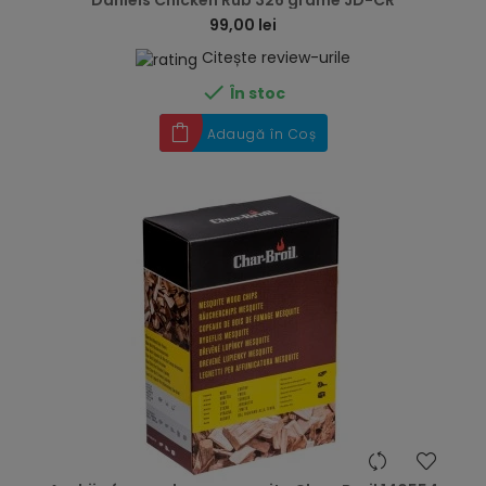
Daniels Chicken Rub 326 grame JD-CR
99,00 lei
Citește review-urile

În stoc
Adaugă în Coș
hea