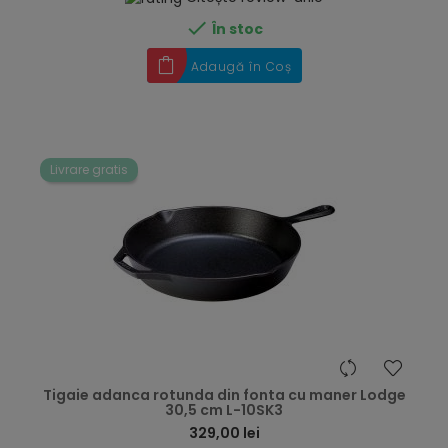

În stoc
Adaugă în Coș
Livrare gratis
hea
Tigaie adanca rotunda din fonta cu maner Lodge
30,5 cm L-10SK3
329,00 lei