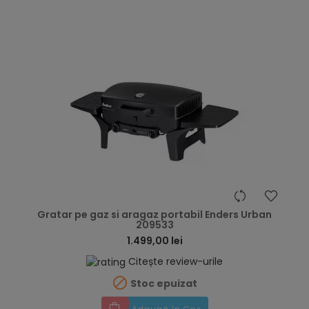
hea
Gratar pe gaz si aragaz portabil Enders Urban
209533
1.499,00 lei
Citește review-urile

Stoc epuizat