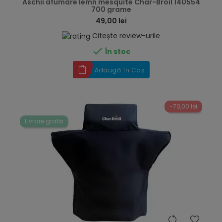
Aschii afumare lemn mesquite Char-Broil 140554
700 grame
49,00 lei
Citește review-urile

În stoc
Adaugă în Coș
-70,00 lei
Livrare gratis
hea