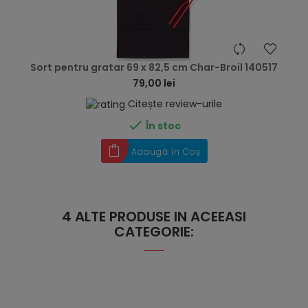
hea
Sort pentru gratar 69 x 82,5 cm Char-Broil 140517
79,00 lei
Citește review-urile

În stoc
Adaugă în Coș
4 ALTE PRODUSE IN ACEEASI
CATEGORIE: