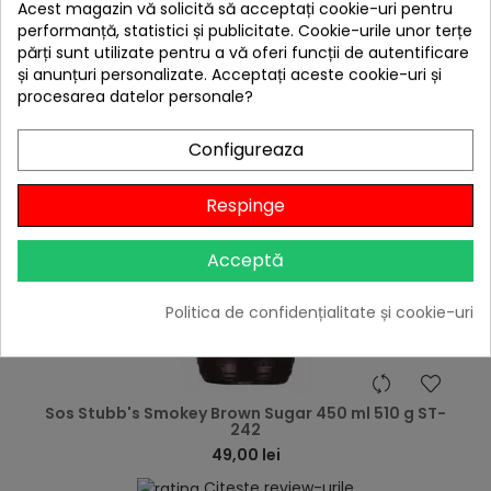
Acest magazin vă solicită să acceptați cookie-uri pentru

În stoc
performanță, statistici și publicitate. Cookie-urile unor terțe
părți sunt utilizate pentru a vă oferi funcții de autentificare
Adaugă în Coș
și anunțuri personalizate. Acceptați aceste cookie-uri și
procesarea datelor personale?
Configureaza
Respinge
Acceptă
Politica de confidențialitate și cookie-uri
hea
Sos Stubb's Smokey Brown Sugar 450 ml 510 g ST-
242
49,00 lei
Citește review-urile