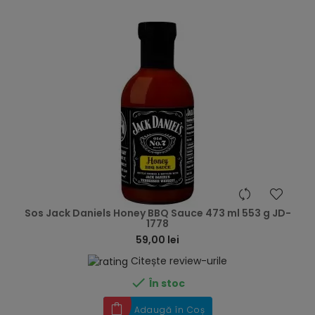
hea
Sos Jack Daniels Honey BBQ Sauce 473 ml 553 g JD-
1778
59,00 lei
Citește review-urile

În stoc
Adaugă în Coș