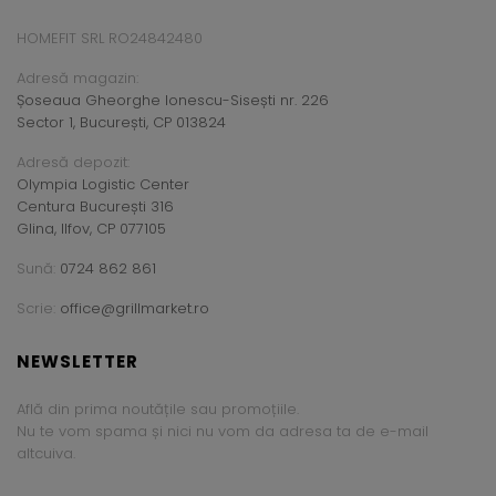
HOMEFIT SRL RO24842480
Adresă magazin:
Șoseaua Gheorghe Ionescu-Sisești nr. 226
Sector 1, București, CP 013824
Adresă depozit:
Olympia Logistic Center
Centura București 316
Glina, Ilfov, CP 077105
Sună:
0724 862 861
Scrie:
office@grillmarket.ro
NEWSLETTER
Află din prima noutățile sau promoțiile.
Nu te vom spama și nici nu vom da adresa ta de e-mail
altcuiva.