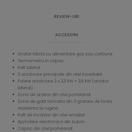
REVIEW-URI
ACCESORII
Gratar hibrid cu alimentare gaz sau carbune
Termometru in capac
Raft lateral
3 arzatoare principale din otel inoxidabil
Putere arzatoare 3 x 3,3 kW + 3,5 kW (arzator
lateral)
Zona de ardere din otel portelanat
Zona de gatit formata din 3 gratare de fonta
rezistenta la rugina
Raft de incalzire din otel emailat
Aprindere electronica din buton
Capac din otel portelanat