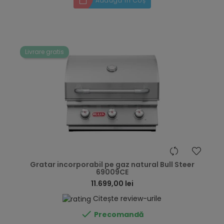
Adaugă în Coș
Livrare gratis
hea
Gratar incorporabil pe gaz natural Bull Steer
69009CE
11.699,00 lei
Citește review-urile

Precomandă