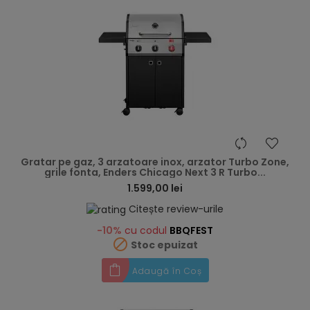
hea
Gratar pe gaz, 3 arzatoare inox, arzator Turbo Zone,
grile fonta, Enders Chicago Next 3 R Turbo...
1.599,00 lei
Citește review-urile
-10%
cu codul
BBQFEST

Stoc epuizat
Adaugă în Coș