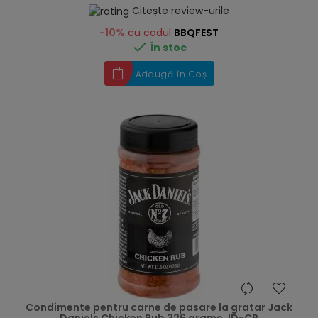
Citește review-urile
-10%
cu codul
BBQFEST

În stoc
Adaugă în Coș
hea
Condimente pentru carne de pasare la gratar Jack