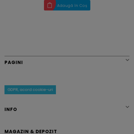
Adaugă în Coș

PAGINI
GDPR, acord cookie-uri

INFO
MAGAZIN & DEPOZIT