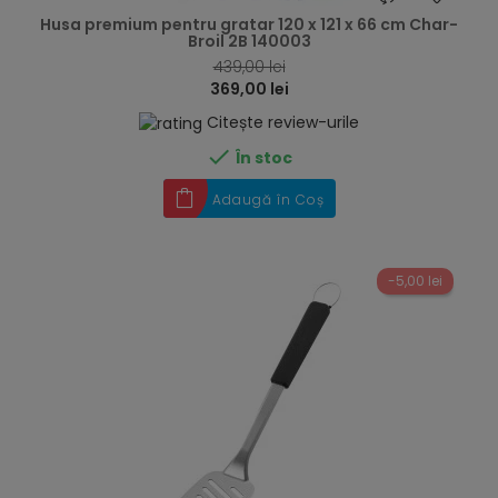
Husa premium pentru gratar 120 x 121 x 66 cm Char-
Broil 2B 140003
439,00 lei
369,00 lei
Citește review-urile

În stoc
Adaugă în Coș
-5,00 lei