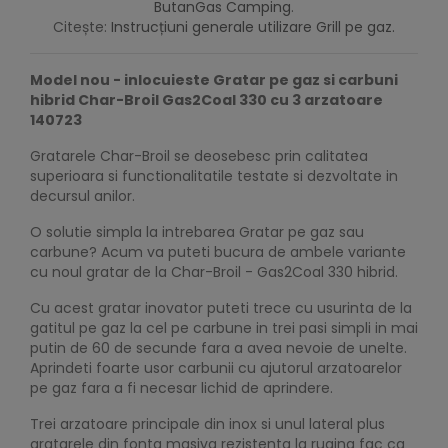
ButanGas Camping
.
Citește:
Instrucțiuni generale utilizare Grill pe gaz.
Model nou - inlocuieste Gratar pe gaz si carbuni
hibrid Char-Broil Gas2Coal 330 cu 3 arzatoare
140723
Gratarele Char-Broil se deosebesc prin calitatea
superioara si functionalitatile testate si dezvoltate in
decursul anilor.
O solutie simpla la intrebarea Gratar pe gaz sau
carbune? Acum va puteti bucura de ambele variante
cu noul gratar de la Char-Broil - Gas2Coal 330 hibrid.
Cu acest gratar inovator puteti trece cu usurinta de la
gatitul pe gaz la cel pe carbune in trei pasi simpli in mai
putin de 60 de secunde fara a avea nevoie de unelte.
Aprindeti foarte usor carbunii cu ajutorul arzatoarelor
pe gaz fara a fi necesar lichid de aprindere.
Trei arzatoare principale din inox si unul lateral plus
gratarele din fonta masiva rezistenta la rugina fac ca