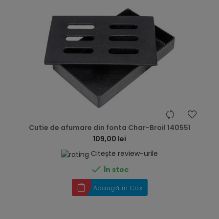
hea
Cutie de afumare din fonta Char-Broil 140551
109,00 lei
Citește review-urile

În stoc
Adaugă în Coș