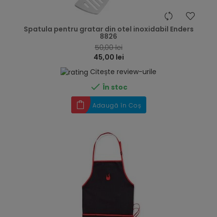
hea
Spatula pentru gratar din otel inoxidabil Enders
8826
50,00 lei
45,00 lei
Citește review-urile

În stoc
Adaugă în Coș