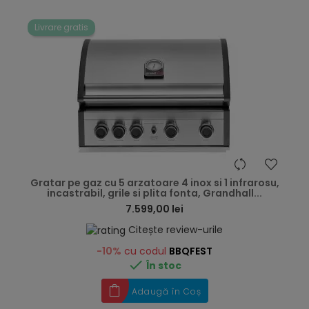
Livrare gratis
hea
Gratar pe gaz cu 5 arzatoare 4 inox si 1 infrarosu,
incastrabil, grile si plita fonta, Grandhall...
7.599,00 lei
Citește review-urile
-10%
cu codul
BBQFEST

În stoc
Adaugă în Coș