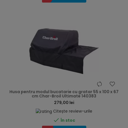
hea
Husa pentru modul bucatarie cu gratar 55 x 100 x 67
cm Char-Broil Ultimate 140383
279,00 lei
Citește review-urile

În stoc