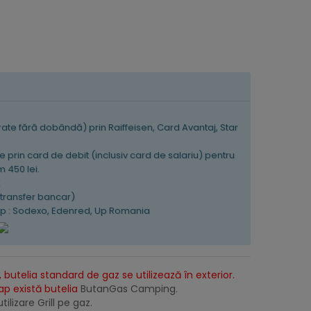
 rate fără dobândă) prin Raiffeisen, Card Avantaj, Star
e prin card de debit (inclusiv card de salariu) pentru
 450 lei.
K
(transfer bancar)
tip : Sodexo, Edenred, Up Romania
 butelia standard de gaz se utilizează în exterior.
lap există butelia
ButanGas Camping
.
tilizare Grill pe gaz.