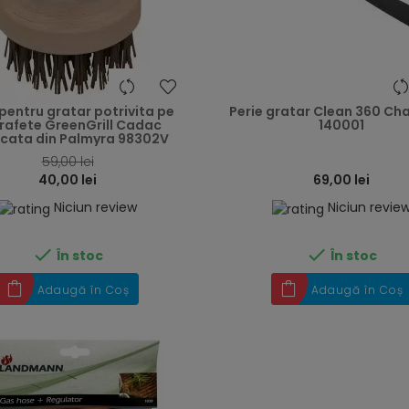
heart
 pentru gratar potrivita pe
Perie gratar Clean 360 Cha
rafete GreenGrill Cadac
140001
icata din Palmyra 98302V
59,00 lei
40,00 lei
69,00 lei
Niciun review
Niciun revie


În stoc
În stoc
Adaugă în Coș
Adaugă în Coș