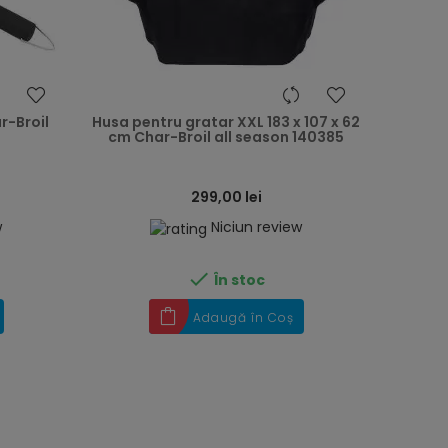
heart
heart
r-Broil
Husa pentru gratar XXL 183 x 107 x 62
cm Char-Broil all season 140385
299,00 lei
w
Niciun review

În stoc
Adaugă în Coș