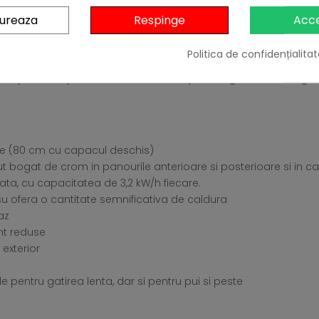
 dispozitive de gatit; oricum, CROSSRAY le face pe toate. Puteti p
osi drept cuptor in aer liber ori ca afumatoare. Veti obtine mereu 
gureaza
Respinge
Acc
-le suculente si proaspete. Este fabricat din cele mai robuste 
e – pentru o experienta de neuitat a gatitului in aer liber.
Politica de confidențialitat
iu, precum aprindere electrica si o suprafata generoasa de gati
ime (80 cm cu capacul deschis)
nut bogat de crom in panourile anterioare si posterioare si in 
ata, cu capacitatea de 3,2 kW/h fiecare.
u ofera o cantitate semnificativa de caldura
az
nt reduse
exterior
e pentru gatirea lenta, dar si pentru pui si peste