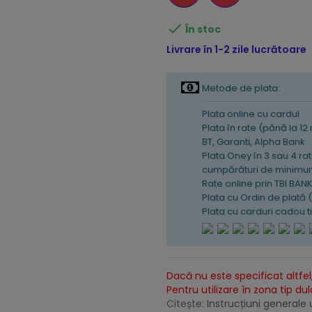

În stoc
Livrare în 1-2 zile lucrătoare
Metode de plata:
Plata online cu cardul
Plata în rate (pănă la 12
BT, Garanti, Alpha Bank
Plata Oney în 3 sau 4 rat
cumpărături de minimum
Rate online prin TBI BAN
Plata cu Ordin de plată 
Plata cu carduri cadou 
Dacă nu este specificat altfel,
Pentru utilizare în zona tip du
Citește:
Instrucțiuni generale u