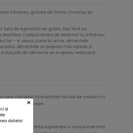
oare infrarosu, gratare din fonta, Crossray by
t fata de suprafata de gatire. Dat fiind ca
a deschisa. Caldura emisa de sistemul cu infrarosu
ul lor – si usuca, pana la urma, alimentele.
l acesta, alimentele se prepara mai repede si
si sucurile din alimente se evapora, reducand
ra care combina intensitatea focului de carbuni cu
×
ti alimente delicioase.
i și
 de
area datelor
nseamna performanta superioara si costuri mai mici