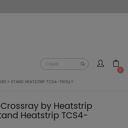
0
U30 + STAND HEATSTRIP TCS4-TROLLY
 Crossray by Heatstrip
tand Heatstrip TCS4-