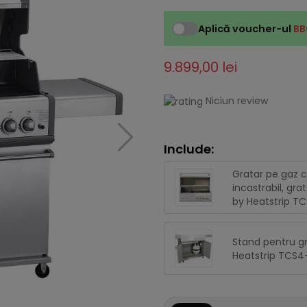
Aplică voucher-ul
BB
9.899,00 lei
Niciun review
Include:
Gratar pe gaz c
incastrabil, gra
by Heatstrip T
Stand pentru gr
Heatstrip TCS4