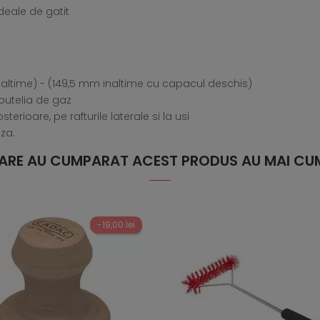
deale de gatit
inaltime) - (149,5 mm inaltime cu capacul deschis)
butelia de gaz
terioare, pe rafturile laterale si la usi
aza.
 CARE AU CUMPARAT ACEST PRODUS AU MAI CUM
-19,00 lei