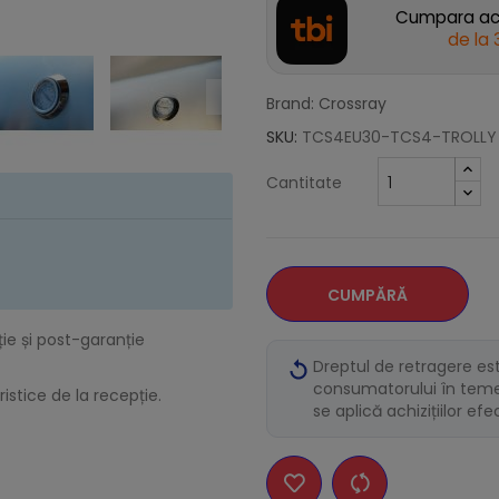
Cumpara acu
de la
Brand: Crossray
SKU:
TCS4EU30-TCS4-TROLLY
Cantitate
CUMPĂRĂ
ție și post-garanție
Dreptul de retragere es
consumatorului în temei
istice de la recepție.
se aplică achizițiilor ef