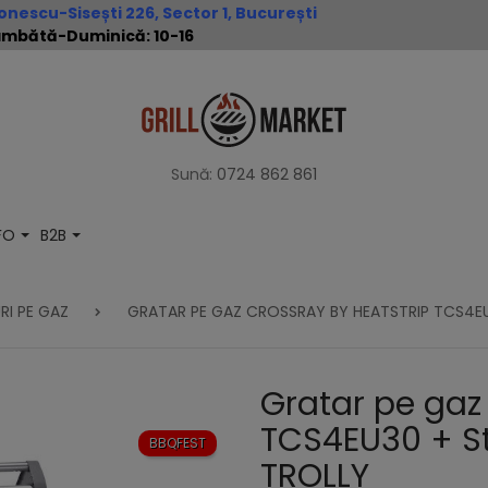
nescu-Sisești 226, Sector 1, București
 Sâmbătă-Duminică: 10-16
Sună:
0724 862 861
NFO
B2B
RI PE GAZ
GRATAR PE GAZ CROSSRAY BY HEATSTRIP TCS4E
Gratar pe gaz
TCS4EU30 + S
BBQFEST
TROLLY