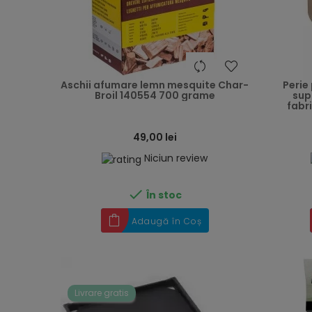
heart
Aschii afumare lemn mesquite Char-
Perie
Broil 140554 700 grame
sup
fabr
49,00 lei
Niciun review

În stoc
Adaugă în Coș
Livrare gratis