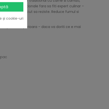
regati un gratar traditional cu carne si carnati,
rezultate exceptionale fara sa fiti expert culinar –
eptă
materiale si facut sa reziste. Reduce fumul si
e și cookie-uri
t in partea superioara – daca va doriti ce e mai
capac