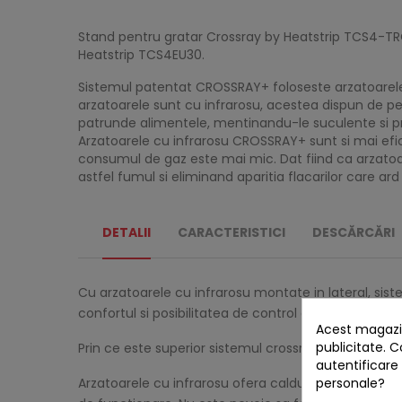
Stand pentru gratar Crossray by Heatstrip TCS4-TROLL
Heatstrip TCS4EU30.
Sistemul patentat CROSSRAY+ foloseste arzatoarele cu
arzatoarele sunt cu infrarosu, acestea dispun de p
patrunde alimentele, mentinandu-le suculente si proa
Arzatoarele cu infrarosu CROSSRAY+ sunt si mai efic
consumul de gaz este mai mic. Dat fiind ca arzatoa
astfel fumul si eliminand aparitia flacarilor care ard
DETALII
CARACTERISTICI
DESCĂRCĂRI
Cu arzatoarele cu infrarosu montate in lateral, si
confortul si posibilitatea de control oferite de gaz 
Acest magazin
publicitate. C
Prin ce este superior sistemul crossray?
autentificare
personale?
Arzatoarele cu infrarosu ofera caldura semnificat