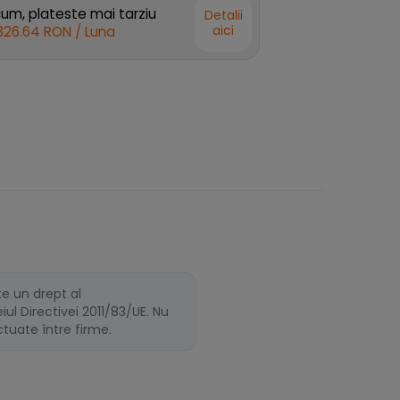
m, plateste mai tarziu
Detalii
aici
326.64 RON
/ Luna
te un drept al
ul Directivei 2011/83/UE. Nu
ectuate între firme.