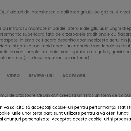
Y alaturi de intensitatea si calitatea grilului pe gaz cu 4 arzat
 infrarosu montate in partile laterale ale gillului, in unghi drep
erformanta superioara fata de arzatoarele traditionale cu flacar
spete, in timp ce flacara deschisa doar incalzeste aerul din jur
iente si gatesc mai rapid decat arzatoarele traditionale. In felu
rele nu sunt amplasate chiar sub suprafata de gatire, grasimea 
 alimentele (si le lasa nepatrunse in interior).
VIDEO
REVIEW-URI
ACCESORII
stemul de arzatoare CROSSRAY creeaza un strat uniform de caldu
– drept urmare, nu mai trebuie sa fiti expert culinar ca sa pregati
 vă solicită să acceptați cookie-uri pentru performanță, statistic
ookie-urile unor terțe părți sunt utilizate pentru a vă oferi funcții
 și anunțuri personalizate. Acceptați aceste cookie-uri și proces
iv mai intensa si necesita un consum mai mic de gaz, ceea ce i