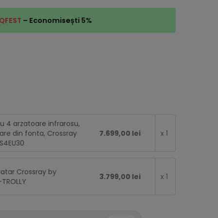
QFEST
– Economisești 5%
u 4 arzatoare infrarosu,
tare din fonta, Crossray
7.699,00 lei
x 1
CS4EU30
atar Crossray by
3.799,00 lei
x 1
-TROLLY