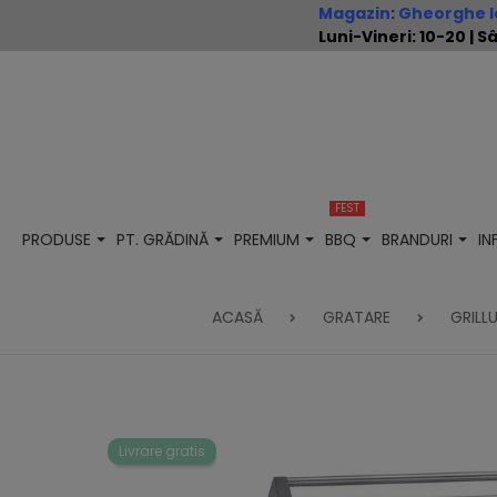
Magazin
:
Gheorghe Io
Luni-Vineri: 10-20 |
FEST
PRODUSE
PT. GRĂDINĂ
PREMIUM
BBQ
BRANDURI
I
ACASĂ
GRATARE
GRILLU
Livrare gratis