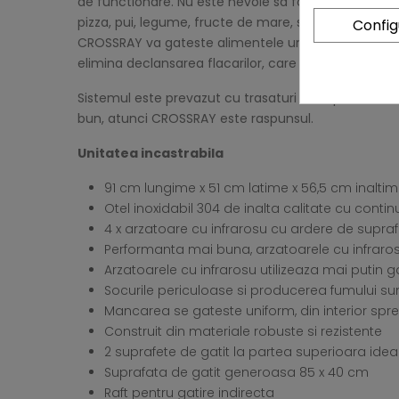
de functionare. Nu este nevoie sa folositi mai multe
pizza, pui, legume, fructe de mare, sau il puteti fol
Confi
CROSSRAY va gateste alimentele uniform, mentinandu
elimina declansarea flacarilor, care pot fi periculoas
Sistemul este prevazut cu trasaturi de top in domen
bun, atunci CROSSRAY este raspunsul.
Unitatea incastrabila
91 cm lungime x 51 cm latime x 56,5 cm inalt
Otel inoxidabil 304 de inalta calitate cu conti
4 x arzatoare cu infrarosu cu ardere de supraf
Performanta mai buna, arzatoarele cu infraros
Arzatoarele cu infrarosu utilizeaza mai putin g
Socurile periculoase si producerea fumului su
Mancarea se gateste uniform, din interior spre 
Construit din materiale robuste si rezistente
2 suprafete de gatit la partea superioara ideal
Suprafata de gatit generoasa 85 x 40 cm
Raft pentru gatire indirecta