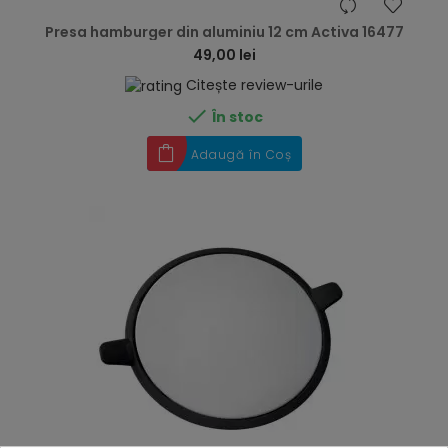
hea
Presa hamburger din aluminiu 12 cm Activa 16477
49,00 lei
Citește review-urile

În stoc
Adaugă în Coș