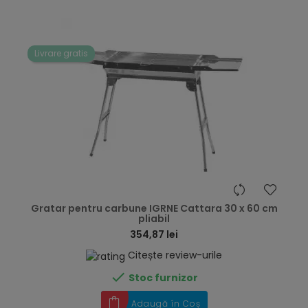
Livrare gratis
hea
Gratar pentru carbune IGRNE Cattara 30 x 60 cm
pliabil
354,87 lei
Citește review-urile

Stoc furnizor
Adaugă în Coș