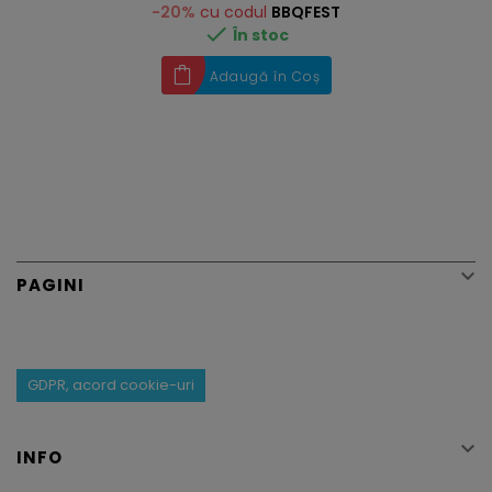
-20%
cu codul
BBQFEST

În stoc
Adaugă în Coș

PAGINI
GDPR, acord cookie-uri

INFO