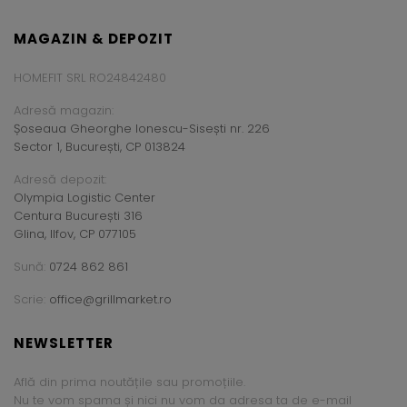
MAGAZIN & DEPOZIT
HOMEFIT SRL RO24842480
Adresă magazin:
Șoseaua Gheorghe Ionescu-Sisești nr. 226
Sector 1, București, CP 013824
Adresă depozit:
Olympia Logistic Center
Centura București 316
Glina, Ilfov, CP 077105
Sună:
0724 862 861
Scrie:
office@grillmarket.ro
NEWSLETTER
Află din prima noutățile sau promoțiile.
Nu te vom spama și nici nu vom da adresa ta de e-mail