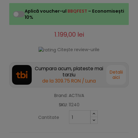
Aplică voucher-ul
BBQFEST
– Economisești
10%
1.199,00 lei
Citește review-urile
Cumpara acum, plateste mai
Detalii
tarziu
aici
de la
309.75 RON
/ Luna
Brand: ACTIVA
SKU:
11240
Cantitate