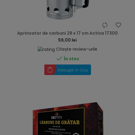
hea
Aprinzator de carbuni 28 x 17 cm Activa 17300
59,00 lei
Citește review-urile

În stoc
Adaugă în Coș