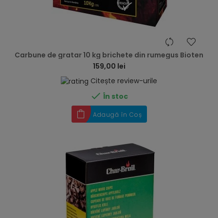
hea
Carbune de gratar 10 kg brichete din rumegus Bioten
159,00 lei
Citește review-urile

În stoc
Adaugă în Coș