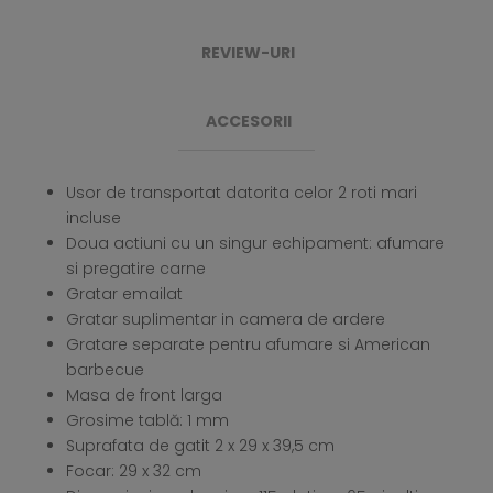
REVIEW-URI
ACCESORII
Usor de transportat datorita celor 2 roti mari
incluse
Doua actiuni cu un singur echipament: afumare
si pregatire carne
Gratar emailat
Gratar suplimentar in camera de ardere
Gratare separate pentru afumare si American
barbecue
Masa de front larga
Grosime tablă: 1 mm
Suprafata de gatit 2 x 29 x 39,5 cm
Focar: 29 x 32 cm