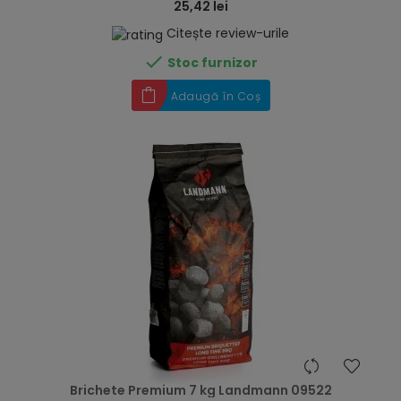
25,42 lei
Citește review-urile

Stoc furnizor
Adaugă în Coș
hea
Brichete Premium 7 kg Landmann 09522