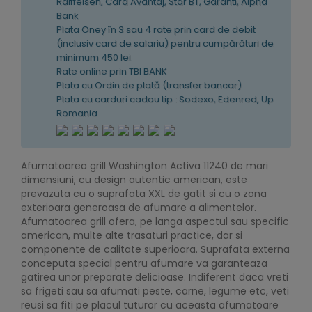
Raiffeisen, Card Avantaj, Star BT, Garanti, Alpha
Bank
Plata Oney în 3 sau 4 rate prin card de debit
(inclusiv card de salariu) pentru cumpărături de
minimum 450 lei.
Rate online prin TBI BANK
Plata cu Ordin de plată (transfer bancar)
Plata cu carduri cadou tip : Sodexo, Edenred, Up
Romania
Afumatoarea grill Washington Activa 11240 de mari
dimensiuni, cu design autentic american, este
prevazuta cu o suprafata XXL de gatit si cu o zona
exterioara generoasa de afumare a alimentelor.
Afumatoarea grill ofera, pe langa aspectul sau specific
american, multe alte trasaturi practice, dar si
componente de calitate superioara. Suprafata externa
conceputa special pentru afumare va garanteaza
gatirea unor preparate delicioase. Indiferent daca vreti
sa frigeti sau sa afumati peste, carne, legume etc, veti
reusi sa fiti pe placul tuturor cu aceasta afumatoare