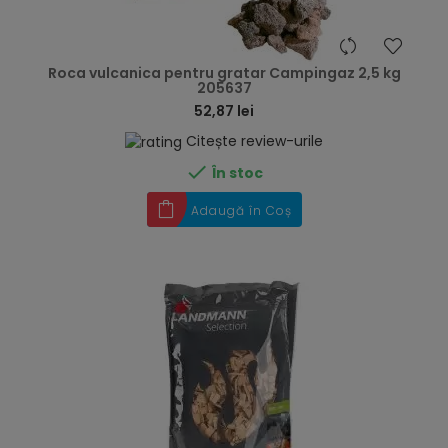
hea
Roca vulcanica pentru gratar Campingaz 2,5 kg
205637
52,87 lei
Citește review-urile

În stoc
Adaugă în Coș