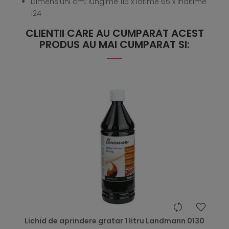
Dimensiuni cm: lungime 115 x latime 65 x inaltime
124
CLIENTII CARE AU CUMPARAT ACEST
PRODUS AU MAI CUMPARAT SI:
hea
Lichid de aprindere gratar 1 litru Landmann 0130