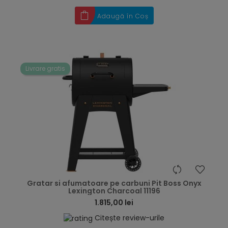
Adaugă în Coș
Livrare gratis
hea
Gratar si afumatoare pe carbuni Pit Boss Onyx
Lexington Charcoal 11196
1.815,00 lei
Citește review-urile