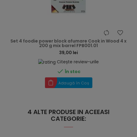
hea
Set 4 foodie power block afumare Cook in Wood 4 x
200 g mix barrel FPB001.01
39,00 lei
Citește review-urile

În stoc
Adaugă în Coș
4 ALTE PRODUSE IN ACEEASI
CATEGORIE: