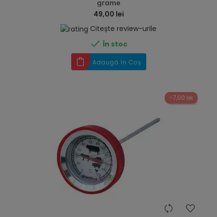
grame
49,00 lei
Citește review-urile

În stoc
Adaugă în Coș
-7,00 lei
hea