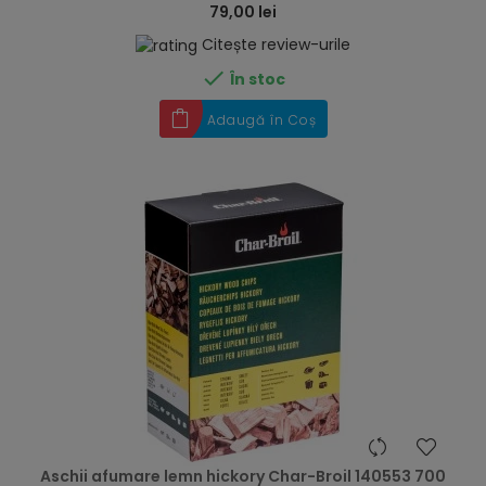
79,00 lei
Citește review-urile

În stoc
Adaugă în Coș
hea
Aschii afumare lemn hickory Char-Broil 140553 700