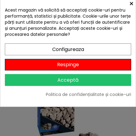
×
hea
Acest magazin vă solicită să acceptați cookie-uri pentru
Suport fonta cu piatra pizza pentru sistemul culinar
modular Activa 15219
performanță, statistici și publicitate. Cookie-urile unor terțe
părți sunt utilizate pentru a vă oferi funcții de autentificare
189,00 lei
și anunțuri personalizate. Acceptați aceste cookie-uri și
Citește review-urile
procesarea datelor personale?
-10%
cu codul
BBQFEST

În stoc
Configureaza
Adaugă în Coș
Respinge
Acceptă
Politica de confidențialitate și cookie-uri