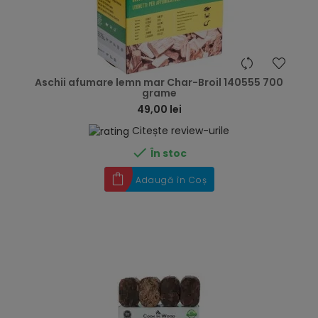
hea
Aschii afumare lemn mar Char-Broil 140555 700
grame
49,00 lei
Citește review-urile

În stoc
Adaugă în Coș