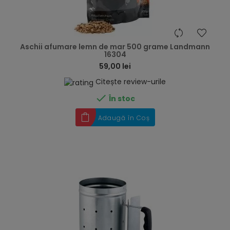
hea
Aschii afumare lemn de mar 500 grame Landmann
16304
59,00 lei
Citește review-urile

În stoc
Adaugă în Coș