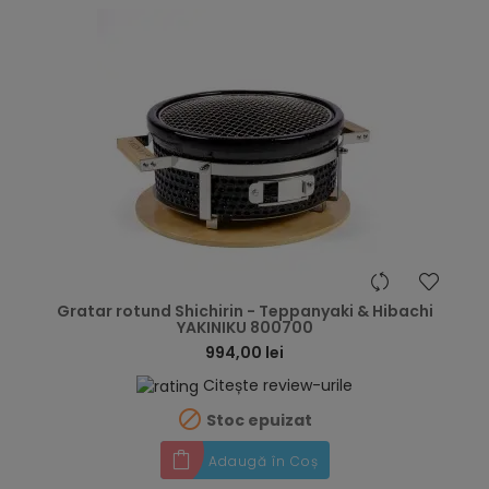
hea
Gratar rotund Shichirin - Teppanyaki & Hibachi
YAKINIKU 800700
994,00 lei
Citește review-urile

Stoc epuizat
Adaugă în Coș