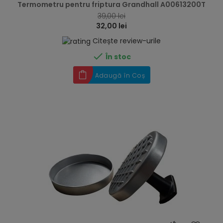
Termometru pentru friptura Grandhall A00613200T
39,00 lei
32,00 lei
Citește review-urile

În stoc
Adaugă în Coș