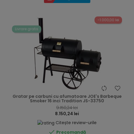
-1.000,00 lei
Livrare gratis
hea
Gratar pe carbuni cu afumatoare JOE's Barbeque
Smoker 16 inci Tradition JS-33750
9.150,24 lei
8.150,24 lei
Citește review-urile

Precomandă