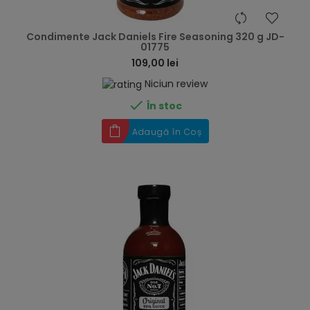
hea
Condimente Jack Daniels Fire Seasoning 320 g JD-
01775
109,00 lei
Niciun review

În stoc
Adaugă în Coș