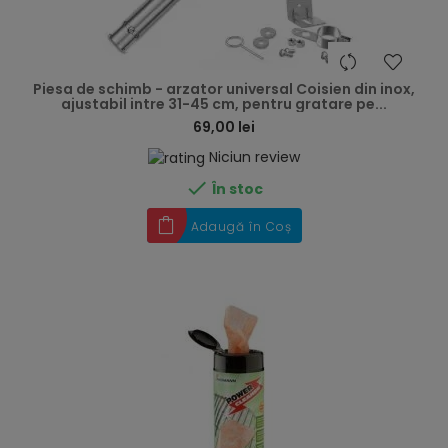
hea
Piesa de schimb - arzator universal Coisien din inox,
ajustabil intre 31-45 cm, pentru gratare pe...
69,00 lei
Niciun review

În stoc
Adaugă în Coș