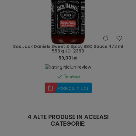
hea
Sos Jack Daniels Sweet & Spicy BBQ Sauce 473 ml
553 g JD-2393
59,00 lei
Niciun review

În stoc
Adaugă în Coș
4 ALTE PRODUSE IN ACEEASI
CATEGORIE: