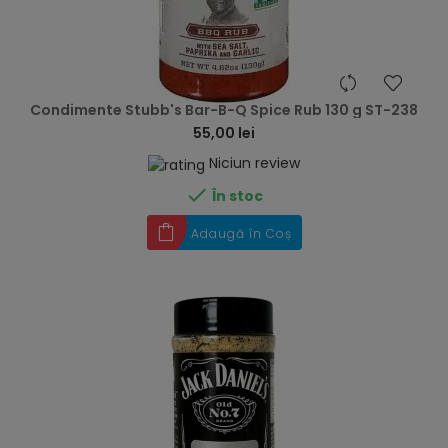
hea
Condimente Stubb's Bar-B-Q Spice Rub 130 g ST-238
55,00 lei
Niciun review

În stoc
Adaugă în Coș