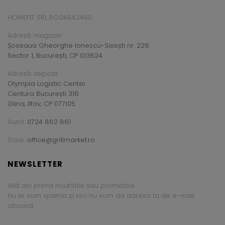
HOMEFIT SRL RO24842480
Adresă magazin:
Șoseaua Gheorghe Ionescu-Sisești nr. 226
Sector 1, București, CP 013824
Adresă depozit:
Olympia Logistic Center
Centura București 316
Glina, Ilfov, CP 077105
Sună:
0724 862 861
Scrie:
office@grillmarket.ro
NEWSLETTER
Află din prima noutățile sau promoțiile.
Nu te vom spama și nici nu vom da adresa ta de e-mail
altcuiva.