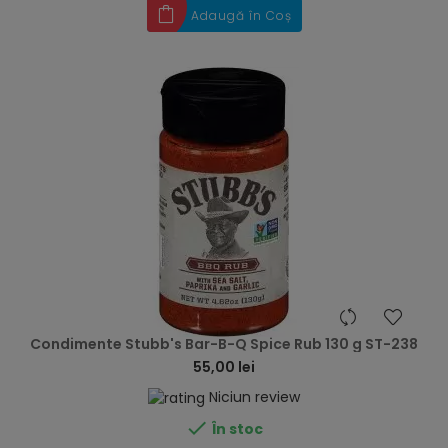
Adaugă în Coș
hea
Condimente Stubb's Bar-B-Q Spice Rub 130 g ST-238
55,00 lei
Niciun review

În stoc