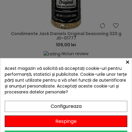
hea
Condimente Jack Daniels Original Seasoning 320 g
JD-01777
109,00 lei
Niciun review
×

În stoc
Acest magazin vă solicită să acceptați cookie-uri pentru
performanță, statistici și publicitate. Cookie-urile unor terțe
Adaugă în Coș
părți sunt utilizate pentru a vă oferi funcții de autentificare
și anunțuri personalizate. Acceptați aceste cookie-uri și
procesarea datelor personale?
Configureaza
Respinge