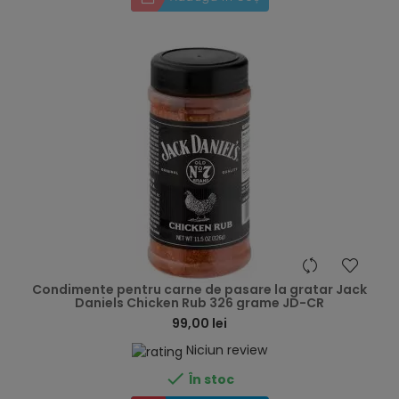
hea
Condimente pentru carne de pasare la gratar Jack
Daniels Chicken Rub 326 grame JD-CR
99,00 lei
Niciun review

În stoc