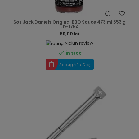
hea
Sos Jack Daniels Original BBQ Sauce 473 ml 553 g
JD-1754
59,00 lei
Niciun review

În stoc
Adaugă în Coș