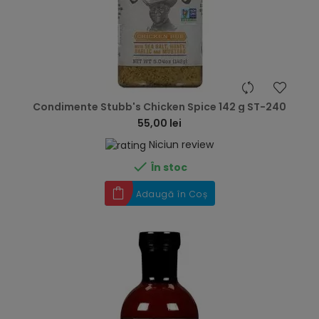
hea
Condimente Stubb's Chicken Spice 142 g ST-240
55,00 lei
Niciun review

În stoc
Adaugă în Coș