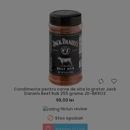
hea
Condimente pentru carne de vita la gratar Jack
Daniels Beef Rub 255 grame JD-BR9OZ
99,00 lei
Niciun review

Stoc epuizat
Adaugă în Coș