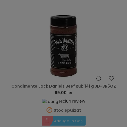
hea
Condimente Jack Daniels Beef Rub 141 g JD-BR5OZ
89,00 lei
Niciun review

Stoc epuizat
Adaugă în Coș