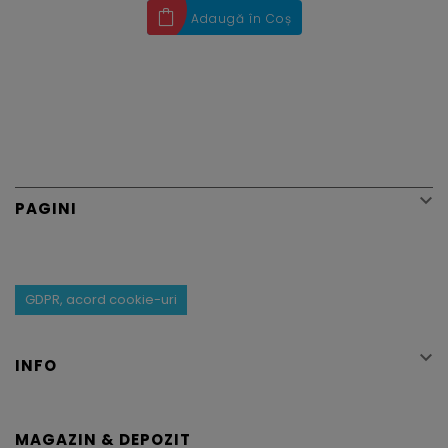
Adaugă în Coș

PAGINI
GDPR, acord cookie-uri

INFO
MAGAZIN & DEPOZIT