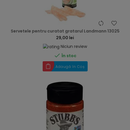
hea
Servetele pentru curatat gratarul Landmann 13025
29,00 lei
Niciun review

În stoc
Adaugă în Coș