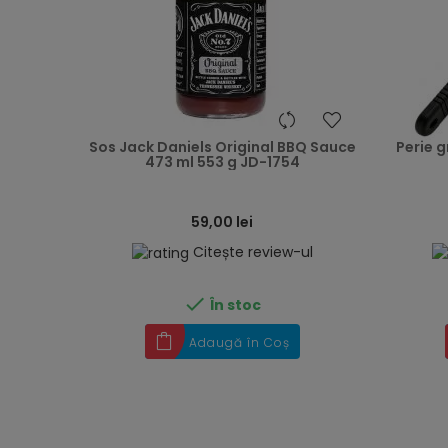
heart
Sos Jack Daniels Original BBQ Sauce
Perie g
473 ml 553 g JD-1754
59,00 lei
Citește review-ul

În stoc
Adaugă în Coș