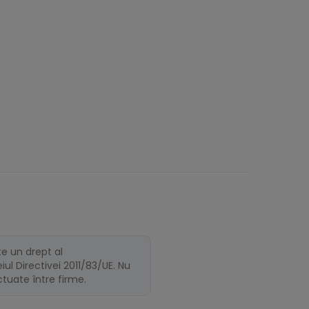
te un drept al
ul Directivei 2011/83/UE. Nu
ectuate între firme.