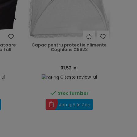
heart
heart
zatoare
Capac pentru protectie alimente
il all
Coghlans C8623
31,52 lei
-ul
Citește review-ul

Stoc furnizor
Adaugă în Coș