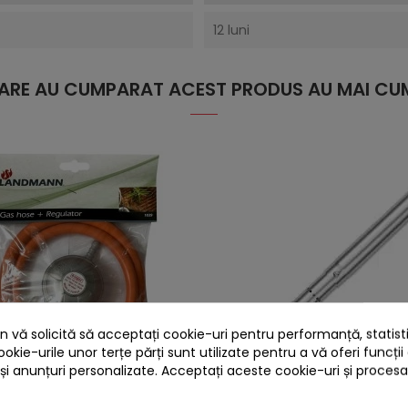
12 luni
 CARE AU CUMPARAT ACEST PRODUS AU MAI CUM
 vă solicită să acceptați cookie-uri pentru performanță, statistic
ookie-urile unor terțe părți sunt utilizate pentru a vă oferi funcții
 și anunțuri personalizate. Acceptați aceste cookie-uri și proces
heart
ulator de presiune gaz plus
Piesa de schimb - arzator u