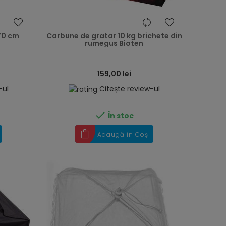
heart
heart
 70 cm
Carbune de gratar 10 kg brichete din
rumegus Bioten
159,00 lei
-ul
Citește review-ul

În stoc
Adaugă în Coș