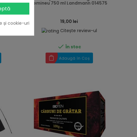
tre 31-45
semineu 750 ml Landmann 014575
..
eptă
19,00 lei
e și cookie-uri
-ul
Citește review-ul

În stoc
Adaugă în Coș