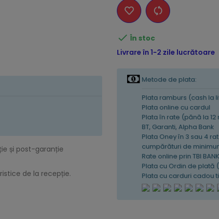

În stoc
Livrare în 1-2 zile lucrătoare
Metode de plata:
Plata ramburs (cash la l
Plata online cu cardul
Plata în rate (pănă la 12
BT, Garanti, Alpha Bank
Plata Oney în 3 sau 4 rat
cumpărături de minimum
ție și post-garanție
Rate online prin TBI BAN
Plata cu Ordin de plată 
istice de la recepție.
Plata cu carduri cadou 