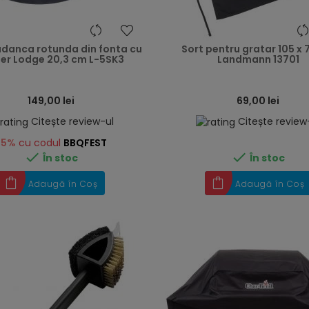
heart
adanca rotunda din fonta cu
Sort pentru gratar 105 x
er Lodge 20,3 cm L-5SK3
Landmann 13701
149,00 lei
69,00 lei
Citește review-ul
Citește review
-5%
cu codul
BBQFEST


În stoc
În stoc
Adaugă în Coș
Adaugă în Coș