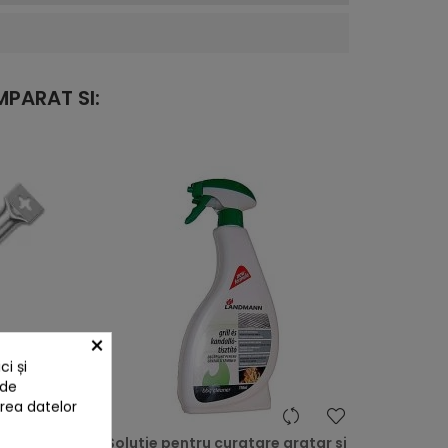
PARAT SI:
×
i și
 de
area datelor
heart
heart
niversal
Solutie pentru curatare gratar si