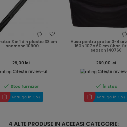
heart
ratar 3 in 1 din plastic 38 cm
Husa pentru gratar 3-4 ar
Landmann 10900
160 x 107 x 60 cm Char-Bro
season 140766
29,00 lei
269,00 lei
Citește review-ul
Citește review


Stoc furnizor
În stoc
Adaugă în Coș
Adaugă în Coș
4 ALTE PRODUSE IN ACEEASI CATEGORIE: