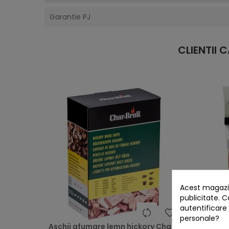
Garantie PJ
CLIENTII
Acest magazin
publicitate. C
autentificare
heart
personale?
Aschii afumare lemn hickory Char-
Set reg