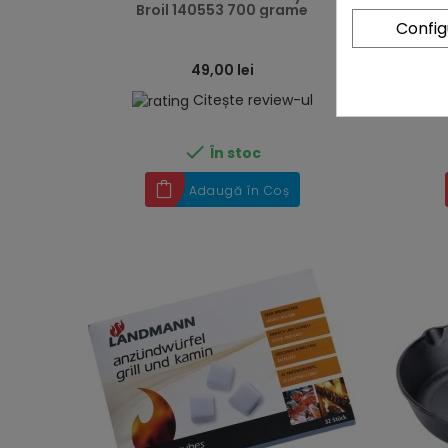
Broil 140553 700 grame
furtu
Confi
49,00 lei
Citește review-ul

În stoc
Adaugă în Coș