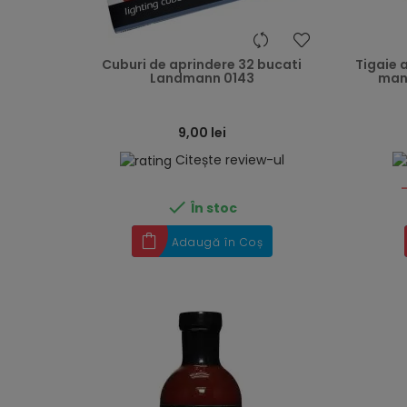
heart
Cuburi de aprindere 32 bucati
Tigaie 
Landmann 0143
man
9,00 lei
Citește review-ul

În stoc
Adaugă în Coș