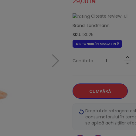
29,00 lei
Citește review-ul
Brand: Landmann
SKU:
13025
DISPONIBIL ÎN MAGAZIN
Cantitate
CUMPĂRĂ
Dreptul de retragere es
consumatorului în temei
se aplică achizițiilor ef