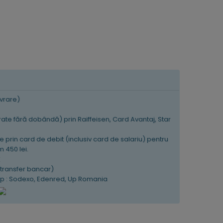
ivrare)
 rate fără dobândă) prin Raiffeisen, Card Avantaj, Star
e prin card de debit (inclusiv card de salariu) pentru
 450 lei.
K
(transfer bancar)
tip : Sodexo, Edenred, Up Romania