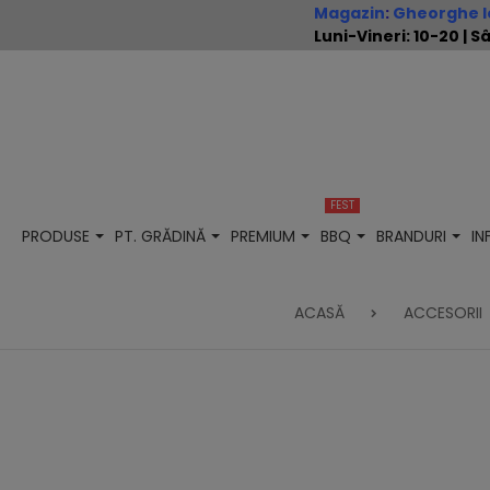
Magazin
:
Gheorghe Io
Luni-Vineri: 10-20 |
FEST
PRODUSE
PT. GRĂDINĂ
PREMIUM
BBQ
BRANDURI
I
ACASĂ
ACCESORII