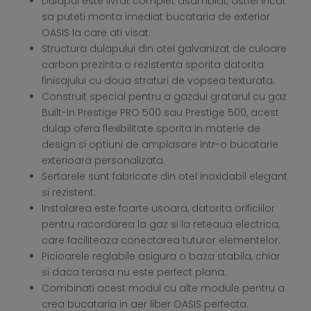
Dulapul este livrat complet asamblat, astfel incat
sa puteti monta imediat bucataria de exterior
OASIS la care ati visat.
Structura dulapului din otel galvanizat de culoare
carbon prezinta o rezistenta sporita datorita
finisajului cu doua straturi de vopsea texturata.
Construit special pentru a gazdui gratarul cu gaz
Built-In Prestige PRO 500 sau Prestige 500, acest
dulap ofera flexibilitate sporita in materie de
design si optiuni de amplasare intr-o bucatarie
exterioara personalizata.
Sertarele sunt fabricate din otel inoxidabil elegant
si rezistent.
Instalarea este foarte usoara, datorita orificiilor
pentru racordarea la gaz si la reteaua electrica,
care faciliteaza conectarea tuturor elementelor.
Picioarele reglabile asigura o baza stabila, chiar
si daca terasa nu este perfect plana.
Combinati acest modul cu alte module pentru a
crea bucataria in aer liber OASIS perfecta.