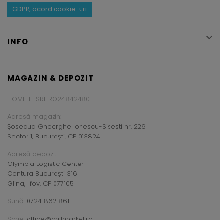
GDPR, acord cookie-uri

INFO
MAGAZIN & DEPOZIT
HOMEFIT SRL RO24842480
Adresă magazin:
Șoseaua Gheorghe Ionescu-Sisești nr. 226
Sector 1, București, CP 013824
Adresă depozit:
Olympia Logistic Center
Centura București 316
Glina, Ilfov, CP 077105
Sună:
0724 862 861
Scrie:
office@grillmarket.ro