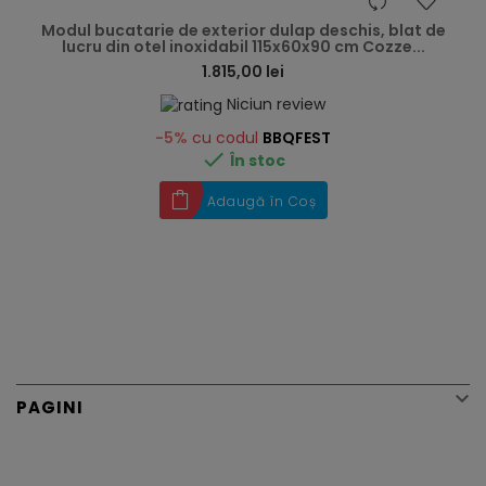
hea
Modul bucatarie de exterior dulap deschis, blat de
lucru din otel inoxidabil 115x60x90 cm Cozze...
1.815,00 lei
Niciun review
-5%
cu codul
BBQFEST

În stoc
Adaugă în Coș

PAGINI