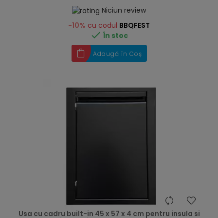
Niciun review
-10%
cu codul
BBQFEST

În stoc
Adaugă în Coș
hea
Usa cu cadru built-in 45 x 57 x 4 cm pentru insula si