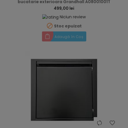
bucatarie exterioara Grandhall A08001001T
499,00 lei
Niciun review

Stoc epuizat
Adaugă în Coș
hea