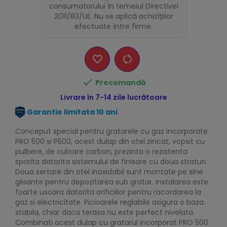
consumatorului în temeiul Directivei
2011/83/UE. Nu se aplică achizițiilor
efectuate între firme.

Precomandă
Livrare în 7-14 zile lucrătoare
Garantie limitata 10 ani
Conceput special pentru gratarele cu gaz incorporate
PRO 500 si P500, acest dulap din otel zincat, vopsit cu
pulbere, de culoare carbon, prezinta o rezistenta
sporita datorita sistemului de finisare cu doua straturi.
Doua sertare din otel inoxidabil sunt montate pe sine
glisante pentru depozitarea sub gratar. Instalarea este
foarte usoara datorita orificiilor pentru racordarea la
gaz si electricitate. Picioarele reglabile asigura o baza
stabila, chiar daca terasa nu este perfect nivelata.
Combinati acest dulap cu gratarul incorporat PRO 500