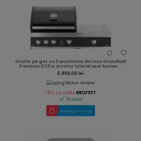
hea
Gratar pe gaz cu 3 arzatoare din inox Grandhall
Premium GT3 si arzator lateral sear burner...
5.999,00 lei
Niciun review
-5%
cu codul
BBQFEST

În stoc
Adaugă în Coș