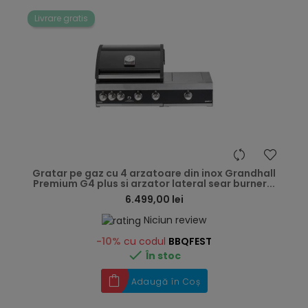
Livrare gratis
hea
Gratar pe gaz cu 4 arzatoare din inox Grandhall
Premium G4 plus si arzator lateral sear burner...
6.499,00 lei
Niciun review
-10%
cu codul
BBQFEST

În stoc
Adaugă în Coș