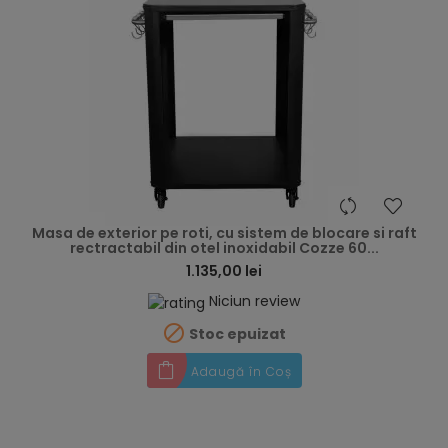
hea
Masa de exterior pe roti, cu sistem de blocare si raft
rectractabil din otel inoxidabil Cozze 60...
1.135,00 lei
Niciun review

Stoc epuizat
Adaugă în Coș