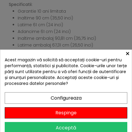
Specificatii:
Garantie 10 ani limitata
Inaltime 90 cm (35,50 inci)
Latime 61 cm (24 inci)
Adancime 61 cm (24 inci)
Inaltime ambalaj 90,81 cm (35,75 inci)
Latime ambalaj 67,31 cm (26,50 inci)
×
Adancime ambalaj 67,31 cm (26,50 inci)
Greutate ambalaj 38,55 kg (85 lb)
Acest magazin vă solicită să acceptați cookie-uri pentru
performanță, statistici și publicitate. Cookie-urile unor terțe
4 ALTE PRODUSE IN ACEEASI
părți sunt utilizate pentru a vă oferi funcții de autentificare
CATEGORIE:
și anunțuri personalizate. Acceptați aceste cookie-uri și
procesarea datelor personale?
Configureaza
Livrare gratis
Respinge
Acceptă