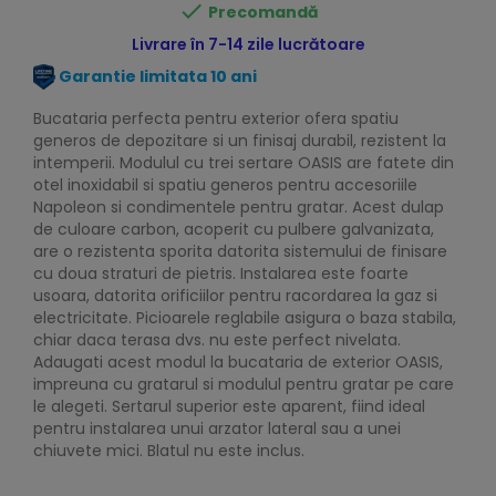

Precomandă
Livrare în 7-14 zile lucrătoare
Garantie limitata 10 ani
Bucataria perfecta pentru exterior ofera spatiu
generos de depozitare si un finisaj durabil, rezistent la
intemperii. Modulul cu trei sertare OASIS are fatete din
otel inoxidabil si spatiu generos pentru accesoriile
Napoleon si condimentele pentru gratar. Acest dulap
de culoare carbon, acoperit cu pulbere galvanizata,
are o rezistenta sporita datorita sistemului de finisare
cu doua straturi de pietris. Instalarea este foarte
usoara, datorita orificiilor pentru racordarea la gaz si
electricitate. Picioarele reglabile asigura o baza stabila,
chiar daca terasa dvs. nu este perfect nivelata.
Adaugati acest modul la bucataria de exterior OASIS,
impreuna cu gratarul si modulul pentru gratar pe care
le alegeti. Sertarul superior este aparent, fiind ideal
pentru instalarea unui arzator lateral sau a unei
chiuvete mici. Blatul nu este inclus.