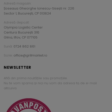
Adresă magazin:
Șoseaua Gheorghe Ionescu-Sisești nr. 226
Sector 1, București, CP 013824
Adresă depozit:
Olympia Logistic Center
Centura București 316
Glina, Ilfov, CP 077105
Sună:
0724 862 861
Scrie:
office@grillmarket.ro
NEWSLETTER
Află din prima noutățile sau promoțiile.
Nu te vom spama și nici nu vom da adresa ta de e-mail
altcuiva.