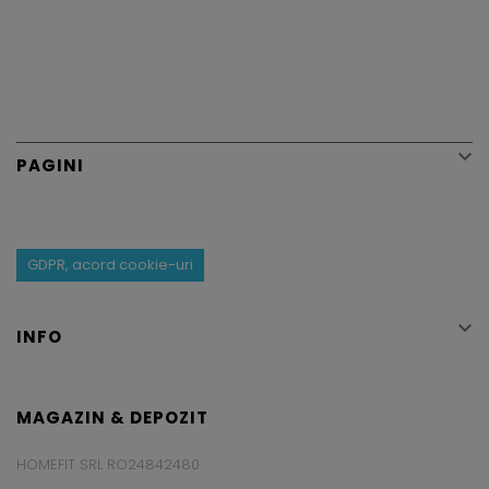

PAGINI
GDPR, acord cookie-uri

INFO
MAGAZIN & DEPOZIT
HOMEFIT SRL RO24842480