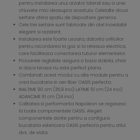
pentru instalarea unui arzator lateral sau a unei
chiuvete mici deasupra acestuia. Celelalte doua
sertare ofera spatiu de depozitare generos.
Cele trei sertare sunt fabricate din otel inoxidabil
elegant si rezistent.
Instalarea este foarte usoara, datorita orificiilor
pentru racordarea la gaz si la reteaua electrica,
care faciliteaza conectarea tuturor elementelor.
Picioarele reglabile asigura o baza stabila, chiar
si daca terasa nu este perfect plana.
Combinati acest modul cu alte module pentru a
crea bucataria in aer liber OASIS perfecta.
INALTIME 90 cm (35,9 inci) LATIME 61 cm (24 inci)
ADANCIME 61 cm (24 inci)
Calitatea si performanta Napoleon se regasesc
la toate componentele OASIS. Alegeti
componentele dorite pentru a configura
bucataria exterioara OASIS perfecta pentru stilul
dvs. de viata.