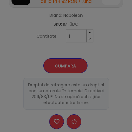
de la
144.92 RON
/ Luna
Brand: Napoleon
SKU:
IM-3DC
Cantitate
CUMPĂRĂ
Dreptul de retragere este un drept al
consumatorului în temeiul Directivei
2011/83/UE. Nu se aplică achizițiilor
efectuate între firme.