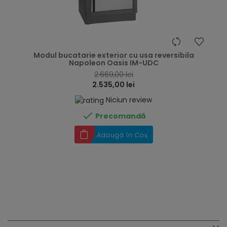
hea
Modul bucatarie exterior cu usa reversibila
Napoleon Oasis IM-UDC
2.669,00 lei
2.535,00 lei
Niciun review

Precomandă
Adaugă în Coș