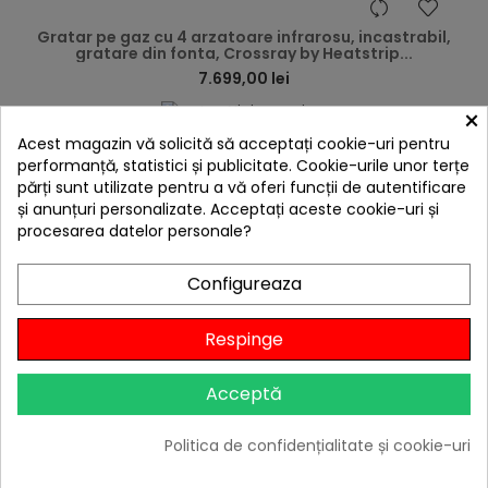
hea
Gratar pe gaz cu 4 arzatoare infrarosu, incastrabil,
gratare din fonta, Crossray by Heatstrip...
7.699,00 lei
Niciun review
×

Acest magazin vă solicită să acceptați cookie-uri pentru
În stoc
performanță, statistici și publicitate. Cookie-urile unor terțe
părți sunt utilizate pentru a vă oferi funcții de autentificare
Adaugă în Coș
și anunțuri personalizate. Acceptați aceste cookie-uri și
procesarea datelor personale?
Configureaza
Respinge
Acceptă
Politica de confidențialitate și cookie-uri