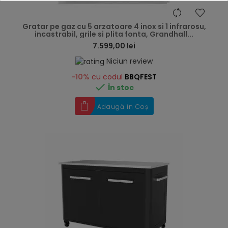
hea
Gratar pe gaz cu 5 arzatoare 4 inox si 1 infrarosu,
incastrabil, grile si plita fonta, Grandhall...
7.599,00 lei
Niciun review
-10%
cu codul
BBQFEST

În stoc
Adaugă în Coș