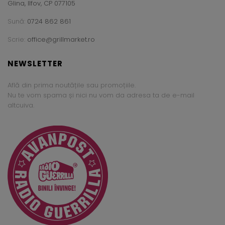
Glina, Ilfov, CP 077105
Sună:
0724 862 861
Scrie:
office@grillmarket.ro
NEWSLETTER
Află din prima noutățile sau promoțiile.
Nu te vom spama și nici nu vom da adresa ta de e-mail
altcuiva.