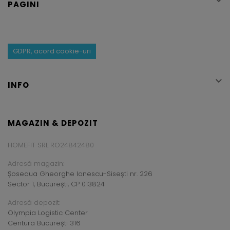

PAGINI
GDPR, acord cookie-uri

INFO
MAGAZIN & DEPOZIT
HOMEFIT SRL RO24842480
Adresă magazin:
Șoseaua Gheorghe Ionescu-Sisești nr. 226
Sector 1, București, CP 013824
Adresă depozit:
Olympia Logistic Center
Centura București 316