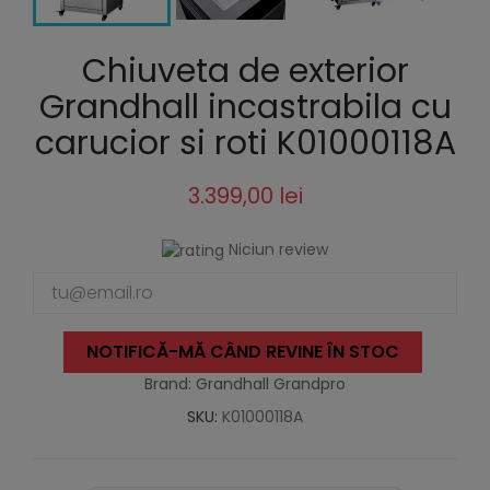
Chiuveta de exterior
Grandhall incastrabila cu
carucior si roti K01000118A
3.399,00 lei
Niciun review
NOTIFICĂ-MĂ CÂND REVINE ÎN STOC
Brand: Grandhall Grandpro
SKU:
K01000118A