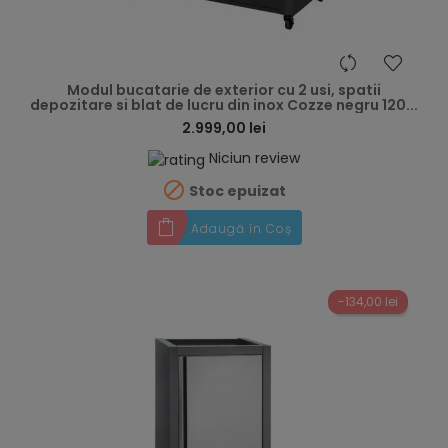
hea
Modul bucatarie de exterior cu 2 usi, spatii
depozitare si blat de lucru din inox Cozze negru 120...
2.999,00 lei
Niciun review

Stoc epuizat
Adaugă în Coș
-134,00 lei