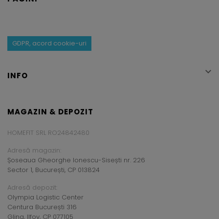
GDPR, acord cookie-uri

INFO
MAGAZIN & DEPOZIT
HOMEFIT SRL RO24842480
Adresă magazin:
Șoseaua Gheorghe Ionescu-Sisești nr. 226
Sector 1, București, CP 013824
Adresă depozit:
Olympia Logistic Center
Centura București 316
Glina, Ilfov, CP 077105