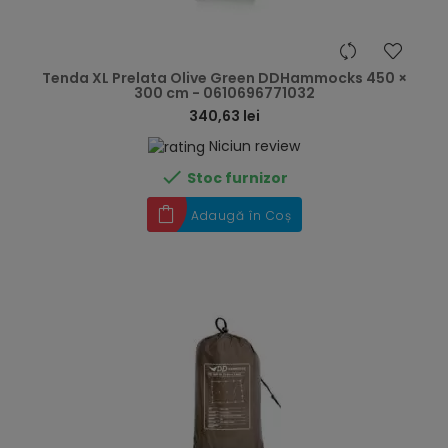
hea
Tenda XL Prelata Olive Green DDHammocks 450 ×
300 cm - 0610696771032
340,63 lei
Niciun review

Stoc furnizor
Adaugă în Coș