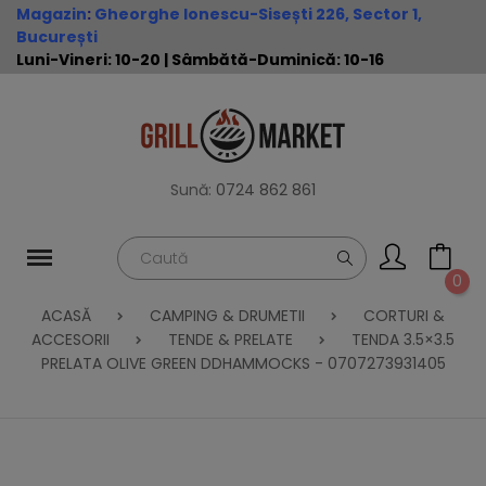
Magazin
:
Gheorghe Ionescu-Sisești 226, Sector 1,
București
Luni-Vineri: 10-20 | Sâmbătă-Duminică: 10-16
Sună:
0724 862 861
0
ACASĂ
CAMPING & DRUMETII
CORTURI &
ACCESORII
TENDE & PRELATE
TENDA 3.5×3.5
PRELATA OLIVE GREEN DDHAMMOCKS - 0707273931405