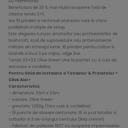
DD Hammocks.
Beneficiaza de 33 % mai multa acoperire fata de
clasica tenda 3×3.
Are 19 prinderi si ranforsari etansate care iti ofera
posibilitati multiple de setup.
Este alegerea tuturor amatorilor sau profesionistilor de
bushcraft, scoli de supravietuire sau antrenamente
militare din intreaga lume. 16 prinderi pentru colturi si
laterale si inca 3 pe mijloc, ridge line.
Tenda 3.5×3.5 Olive Green vine la pachet cu 4 cuie de
ancorare si cordelina
Pentru Ghid de instalare a Tendelor & Prelatelor
>
Click Aici <
Caracteristici:
- dimensiuni: 3.5m x 3.5m
- culoare: Olive Green
- greutate: 1,050g (fara cuie & cordelina)
- 19 puncte de atasare ranforsate: 16 in jurul laturilor si
colturilor si 3 de-a lungul centrului (linia crestei)
- Fabricat din poliester 190T cu acoperire impermeabila