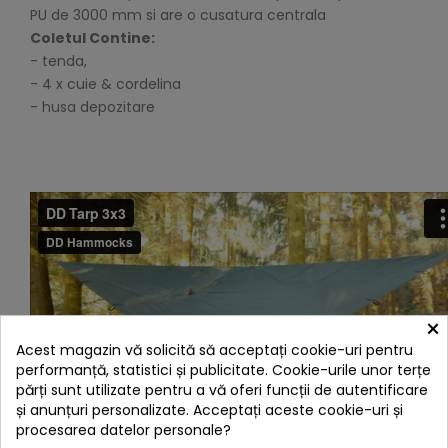
PU de 3000 mm si are o cusatura centrala
Coletul Contine:
- tenda,
- 4 x cuie & cordelina
- husa depozitare
×
Acest magazin vă solicită să acceptați cookie-uri pentru
performanță, statistici și publicitate. Cookie-urile unor terțe
părți sunt utilizate pentru a vă oferi funcții de autentificare
și anunțuri personalizate. Acceptați aceste cookie-uri și
procesarea datelor personale?