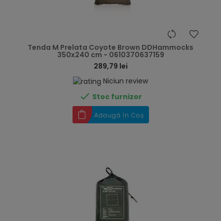
hea
Tenda M Prelata Coyote Brown DDHammocks
350x240 cm - 0610370637159
289,79 lei
Niciun review

Stoc furnizor
Adaugă în Coș