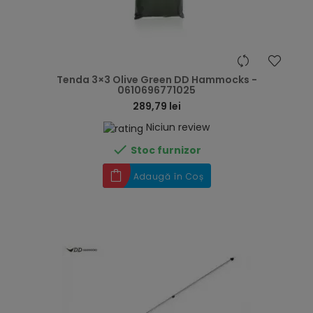
hea
Tenda 3×3 Olive Green DD Hammocks -
0610696771025
289,79 lei
Niciun review

Stoc furnizor
Adaugă în Coș