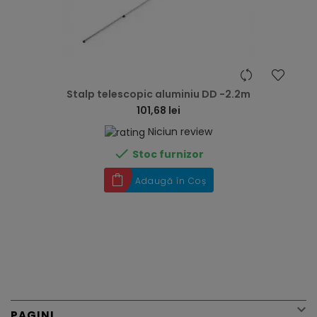
hea
Stalp telescopic aluminiu DD -2.2m
101,68 lei
Niciun review

Stoc furnizor
Adaugă în Coș

PAGINI