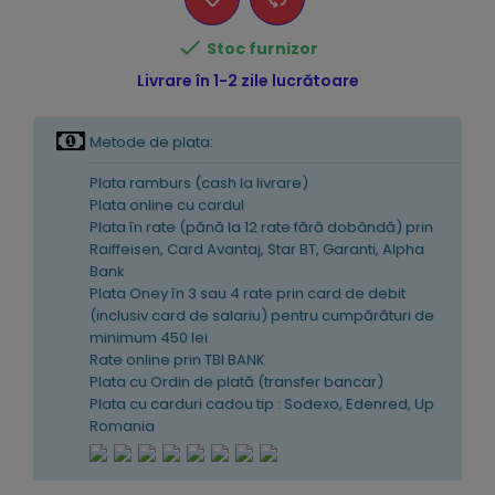

Stoc furnizor
Livrare în 1-2 zile lucrătoare
Metode de plata:
Plata ramburs (cash la livrare)
Plata online cu cardul
Plata în rate (pănă la 12 rate fără dobândă) prin
Raiffeisen, Card Avantaj, Star BT, Garanti, Alpha
Bank
Plata Oney în 3 sau 4 rate prin card de debit
(inclusiv card de salariu) pentru cumpărături de
minimum 450 lei.
Rate online prin TBI BANK
Plata cu Ordin de plată (transfer bancar)
Plata cu carduri cadou tip : Sodexo, Edenred, Up
Romania