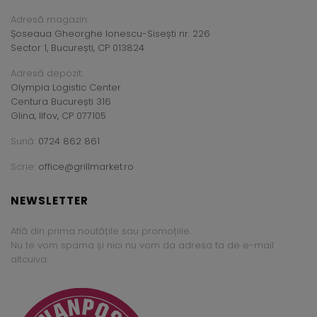
Adresă magazin:
Șoseaua Gheorghe Ionescu-Sisești nr. 226
Sector 1, București, CP 013824
Adresă depozit:
Olympia Logistic Center
Centura București 316
Glina, Ilfov, CP 077105
Sună:
0724 862 861
Scrie:
office@grillmarket.ro
NEWSLETTER
Află din prima noutățile sau promoțiile.
Nu te vom spama și nici nu vom da adresa ta de e-mail
altcuiva.