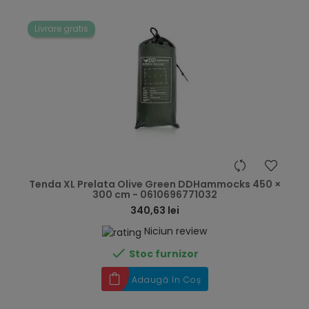
Livrare gratis
hea
Tenda XL Prelata Olive Green DDHammocks 450 ×
300 cm - 0610696771032
340,63 lei
Niciun review

Stoc furnizor
Adaugă în Coș