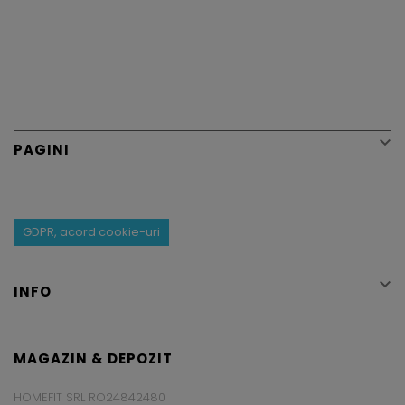

PAGINI
GDPR, acord cookie-uri

INFO
MAGAZIN & DEPOZIT
HOMEFIT SRL RO24842480