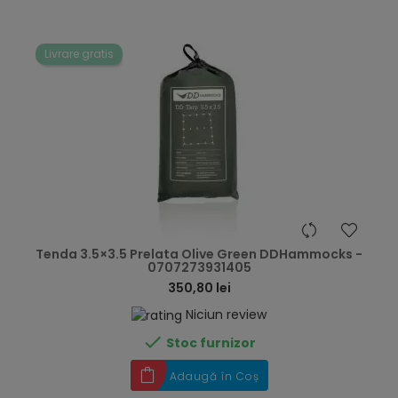
Livrare gratis
hea
Tenda 3.5×3.5 Prelata Olive Green DDHammocks -
0707273931405
350,80 lei
Niciun review

Stoc furnizor
Adaugă în Coș