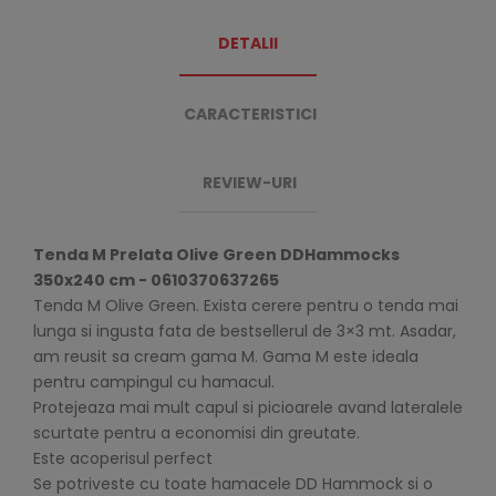
DETALII
CARACTERISTICI
REVIEW-URI
Tenda M Prelata Olive Green DDHammocks
350x240 cm - 0610370637265
Tenda M Olive Green. Exista cerere pentru o tenda mai
lunga si ingusta fata de bestsellerul de 3×3 mt. Asadar,
am reusit sa cream gama M. Gama M este ideala
pentru campingul cu hamacul.
Protejeaza mai mult capul si picioarele avand lateralele
scurtate pentru a economisi din greutate.
Este acoperisul perfect
Se potriveste cu toate hamacele DD Hammock si o