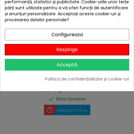
performanță, statistici și publicitate. Cookie-urile unor terțe
părți sunt utilizate pentru a vă oferi funcții de autentificare
și anunțuri personalizate. Acceptați aceste cookie-uri și
procesarea datelor personale?
Configureaza
Respinge
Acceptă
hea
Stalp telescopic aluminiu DD -2.2m
Politica de confidențialitate și cookie-uri
101,68 lei
Niciun review

Stoc furnizor
Adaugă în Coș