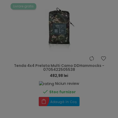
Livrare gratis
hea
Tenda 4x4 Prelata Multi Camo DDHammocks -
0705422505538
482,98 lei
Niciun review

Stoc furnizor
Adaugă în Coș