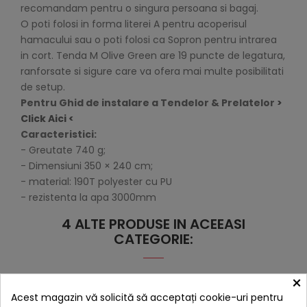
recomandam pentru o singura persoana si bagaj.
O poti folosi in forma literei A pentru acoperisul
hamacului sau o poti folosi ca Sopron pentru intrarea
in cort. Tenda M Olive Green are 19 puncte de legatura,
ranforsate si sigure care va ofera mai multe posibilitati
de setup.
Pentru Ghid de instalare a Tendelor & Prelatelor
>
Click Aici <
Caracteristici:
- Greutate 740 g;
- Dimensiuni 350 × 240 cm;
- material: 190T polyester cu PU
- rezistenta la apa 3000mm
4 ALTE PRODUSE IN ACEEASI
CATEGORIE:
×
Acest magazin vă solicită să acceptați cookie-uri pentru