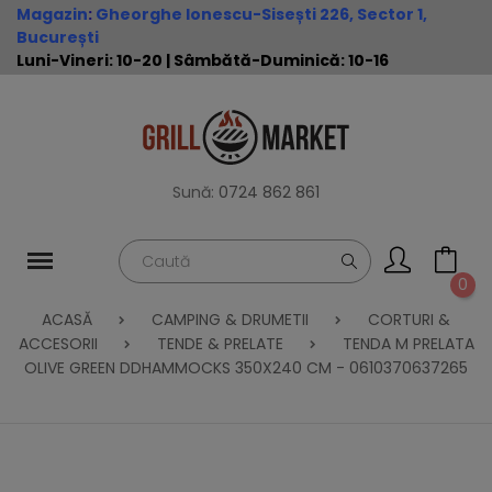
Magazin
:
Gheorghe Ionescu-Sisești 226, Sector 1,
București
Luni-Vineri: 10-20 | Sâmbătă-Duminică: 10-16
Sună:
0724 862 861
0
ACASĂ
CAMPING & DRUMETII
CORTURI &
ACCESORII
TENDE & PRELATE
TENDA M PRELATA
OLIVE GREEN DDHAMMOCKS 350X240 CM - 0610370637265