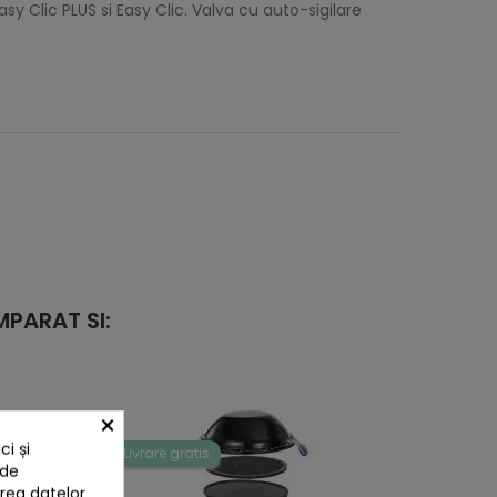
Clic PLUS si Easy Clic. Valva cu auto-sigilare
PARAT SI:
×
i și
Livrare gratis
 de
area datelor