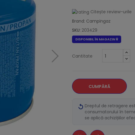
Citește review-urile
Brand: Campingaz
SKU:
203429
DISPONIBIL ÎN MAGAZIN
Cantitate
CUMPĂRĂ
Dreptul de retragere es
consumatorului în temei
se aplică achizițiilor ef