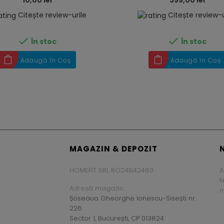
10,00 lei
399,00 lei
Citește review-urile
Citește review-u


În stoc
În stoc
Adaugă în Coș
Adaugă în Coș
MAGAZIN & DEPOZIT
HOMEFIT SRL RO24842480
A
N
Adresă magazin:
m
Șoseaua Gheorghe Ionescu-Sisești nr.
226
Sector 1, București, CP 013824