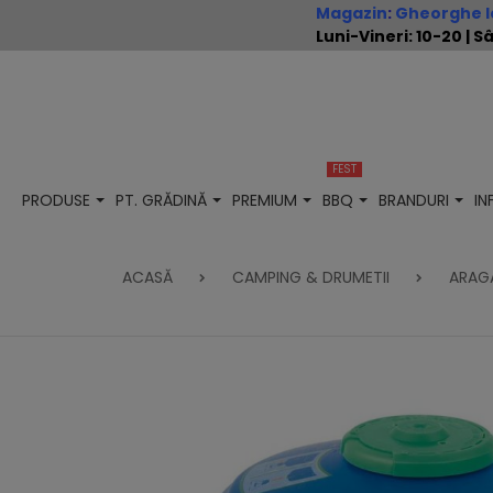
Magazin
:
Gheorghe Io
Luni-Vineri: 10-20 |
FEST
PRODUSE
PT. GRĂDINĂ
PREMIUM
BBQ
BRANDURI
I
ACASĂ
CAMPING & DRUMETII
ARAGA