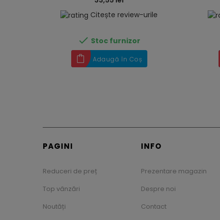
33,55 lei
Citește review-urile

Stoc furnizor
Adaugă în Coș
PAGINI
INFO
Reduceri de preț
Prezentare magazin
Top vânzări
Despre noi
Noutăți
Contact