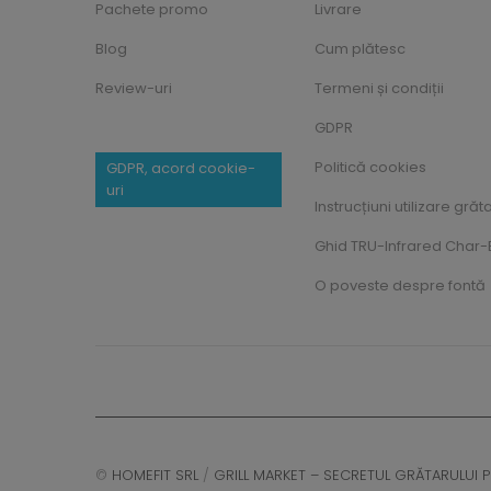
Pachete promo
Livrare
Blog
Cum plătesc
Review-uri
Termeni și condiții
GDPR
Politică cookies
GDPR, acord cookie-
uri
Instrucțiuni utilizare grăt
Ghid TRU-Infrared Char-B
O poveste despre fontă
©
HOMEFIT SRL
/
GRILL MARKET – SECRETUL GRĂTARULUI P