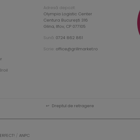
Adresă depozit:
Olympia Logistic Center
Centura București 316
Glina, Ilfov, CP 077105
Sună:
0724 862 861
Scrie:
office@grillmarket.ro
ar
roil
↩
Dreptul de retragere
ERFECT!
/
ANPC