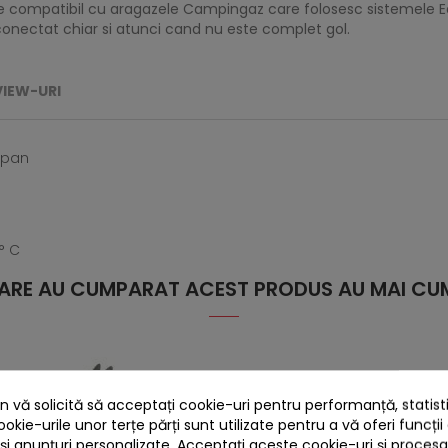
ompatibil cu aragazele Campingaz care folosesc sistemele Easy 
econectat chiar si atunci cand nu este complet gol.
VIEW-URI
opan
° C
 CARE AU CUMPARAT ACEST PRODUS AU MAI CUM
 vă solicită să acceptați cookie-uri pentru performanță, statistic
ookie-urile unor terțe părți sunt utilizate pentru a vă oferi funcții
 și anunțuri personalizate. Acceptați aceste cookie-uri și proces