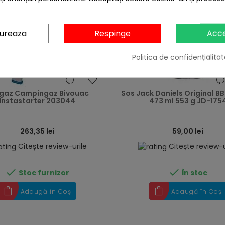
gureaza
Respinge
Acc
Politica de confidențialitat
heart
gaz Campingaz Bivouac
Sos Jack Daniels Original B
Instastarter 203044
473 ml 553 g JD-175
263,35 lei
59,00 lei
Citește review-urile
Citește review-u


Stoc furnizor
În stoc
Adaugă în Coș
Adaugă în Coș