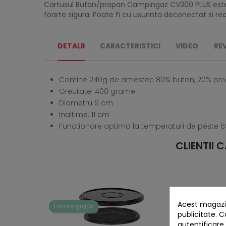
Cartusul Butan/propan Campingaz CV300 PLUS este c
foarte sigura. Poate fi cu usurinta deconectat si r
DETALII
CARACTERISTICI
VIDEO
RE
Contine 240g de amestec 80% butan, 20% pr
Greutate: 400 grame
Diametru 9 cm
Inaltime: 11 cm
Functionare optima la temperaturi de peste 5
CLIENTII
Acest magazin
Livrare gratis
publicitate. C
autentificare