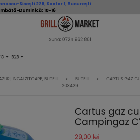
nescu-Sisești 226, Sector 1, București
 Sâmbătă-Duminică: 10-16
Sună:
0724 862 861
NFO
B2B
ZURI, INCALZITOARE, BUTELII
BUTELII
CARTUS GAZ CU
203429
Cartus gaz cu
Campingaz CV
29,00 lei