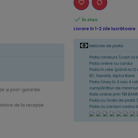

În stoc
Livrare în 1-2 zile lucrătoare
Metode de plata:
Plata ramburs (cash la l
Plata online cu cardul
Plata în rate (pănă la 12
BT, Garanti, Alpha Bank
Plata Oney în 3 sau 4 rat
cumpărături de minimum
ție și post-garanție
Rate online prin TBI BAN
Plata cu Ordin de plată 
istice de la recepție.
Plata cu carduri cadou 