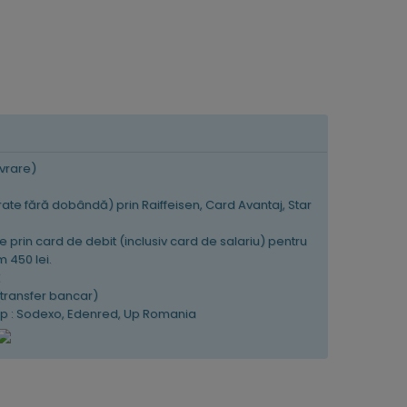
ivrare)
 rate fără dobândă) prin Raiffeisen, Card Avantaj, Star
e prin card de debit (inclusiv card de salariu) pentru
 450 lei.
K
(transfer bancar)
tip : Sodexo, Edenred, Up Romania