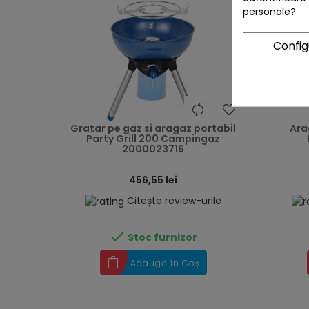
personale?
Confi
heart
Gratar pe gaz si aragaz portabil
Ara
Party Grill 200 Campingaz
2000023716
456,55 lei
Citește review-urile

Stoc furnizor
Adaugă în Coș