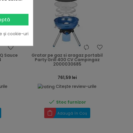
eptă
e și cookie-uri
heart
heart
BQ Sauce
Gratar pe gaz si aragaz portabil
4
Party Grill 400 CV Campingaz
2000030685
761,59 lei
rile
Citește review-urile

Stoc furnizor
Adaugă în Coș