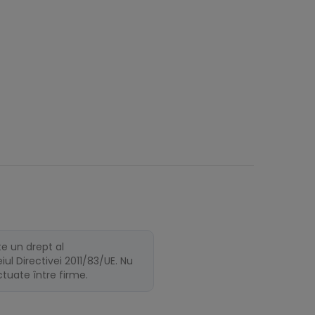
te un drept al
ul Directivei 2011/83/UE. Nu
ectuate între firme.