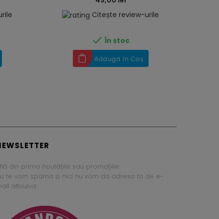
49,00 lei
rile
Citește review-urile

În stoc
Adaugă în Coș
NEWSLETTER
flă din prima noutățile sau promoțiile.
u te vom spama și nici nu vom da adresa ta de e-
ail altcuiva.