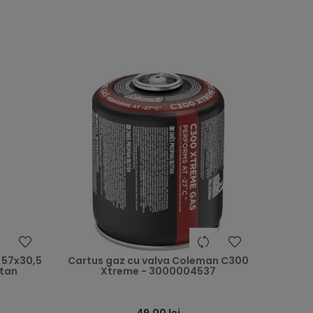
heart
heart
 57x30,5
Cartus gaz cu valva Coleman C300
utan
Xtreme - 3000004537