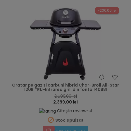
-200,00 lei
hea
Gratar pe gaz si carbuni hibrid Char-Broil All-Star
120B TRU-Infrared grill din fonta 140881
2.599,00 lei
2.399,00 lei
Citește review-ul

Stoc epuizat