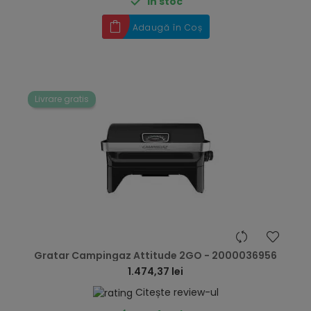

În stoc
Adaugă în Coș
Livrare gratis
hea
Gratar Campingaz Attitude 2GO - 2000036956
1.474,37 lei
Citește review-ul