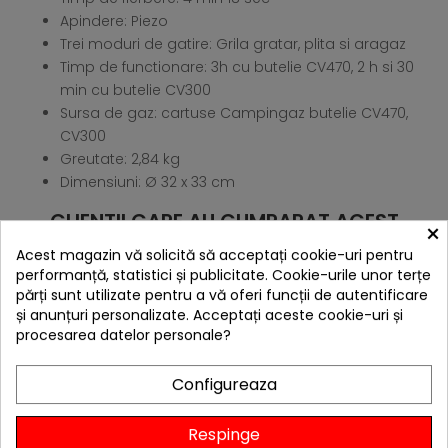
Apindere: Piezo
Trei moduri de gatire: Grila gratar, plita si aragaz
Timp de functionare: 3h cu butelie CV470, 2 h si 30
min cu butelie CV300
Sursa de gaz: cartuse Campingaz butelie CV470,
CV300
Greutate: 2,84 kg
Dimensiuni: Ø 32 x 33 cm
CLIENTII CARE AU CUMPARAT ACEST
×
PRODUS AU MAI CUMPARAT SI:
Acest magazin vă solicită să acceptați cookie-uri pentru
performanță, statistici și publicitate. Cookie-urile unor terțe
părți sunt utilizate pentru a vă oferi funcții de autentificare
și anunțuri personalizate. Acceptați aceste cookie-uri și
procesarea datelor personale?
Configureaza
Respinge