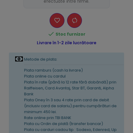
efectuate între firme.

Stoc furnizor
Livrare în 1-2 zile lucrătoare
Metode de plata:
Plata ramburs (cash la livrare)
Plata online cu cardul
Plata în rate (pănă la 12 rate fără dobândă) prin
Raiffeisen, Card Avantaj, Star BT, Garanti, Alpha
Bank
Plata Oney în 3 sau 4 rate prin card de debit
(inclusiv card de salariu) pentru cumpărături de
minimum 450 lei.
Rate online prin TBI BANK
Plata cu Ordin de plată (transfer bancar)
Plata cu carduri cadou tip : Sodexo, Edenred, Up