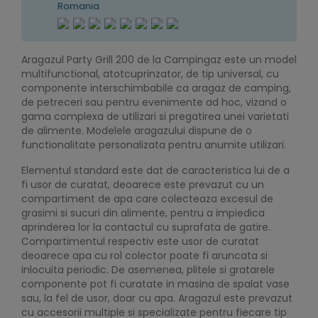
Romania
Aragazul Party Grill 200 de la Campingaz este un model
multifunctional, atotcuprinzator, de tip universal, cu
componente interschimbabile ca aragaz de camping,
de petreceri sau pentru evenimente ad hoc, vizand o
gama complexa de utilizari si pregatirea unei varietati
de alimente. Modelele aragazului dispune de o
functionalitate personalizata pentru anumite utilizari.
Elementul standard este dat de caracteristica lui de a
fi usor de curatat, deoarece este prevazut cu un
compartiment de apa care colecteaza excesul de
grasimi si sucuri din alimente, pentru a impiedica
aprinderea lor la contactul cu suprafata de gatire.
Compartimentul respectiv este usor de curatat
deoarece apa cu rol colector poate fi aruncata si
inlocuita periodic. De asemenea, plitele si gratarele
componente pot fi curatate in masina de spalat vase
sau, la fel de usor, doar cu apa. Aragazul este prevazut
cu accesorii multiple si specializate pentru fiecare tip