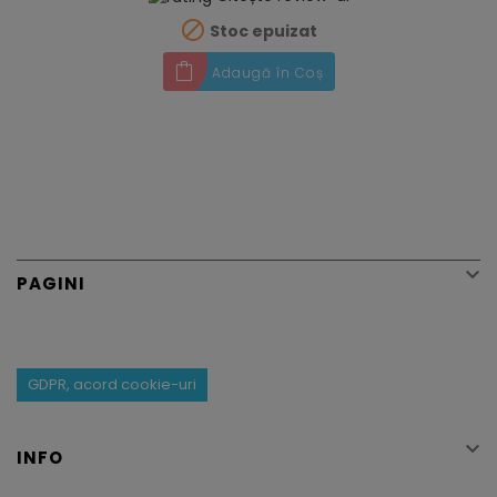

Stoc epuizat
Adaugă în Coș

PAGINI
GDPR, acord cookie-uri

INFO