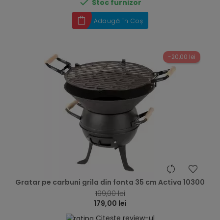

Stoc furnizor
Adaugă în Coș
-20,00 lei
hea
Gratar pe carbuni grila din fonta 35 cm Activa 10300
199,00 lei
179,00 lei
Citește review-ul