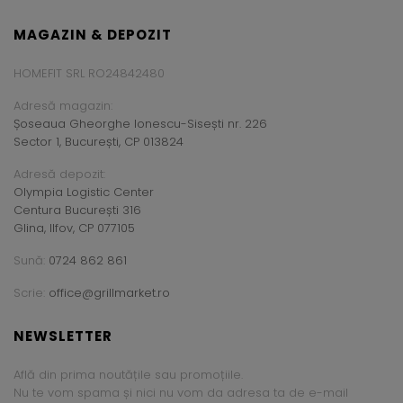
MAGAZIN & DEPOZIT
HOMEFIT SRL RO24842480
Adresă magazin:
Șoseaua Gheorghe Ionescu-Sisești nr. 226
Sector 1, București, CP 013824
Adresă depozit:
Olympia Logistic Center
Centura București 316
Glina, Ilfov, CP 077105
Sună:
0724 862 861
Scrie:
office@grillmarket.ro
NEWSLETTER
Află din prima noutățile sau promoțiile.
Nu te vom spama și nici nu vom da adresa ta de e-mail