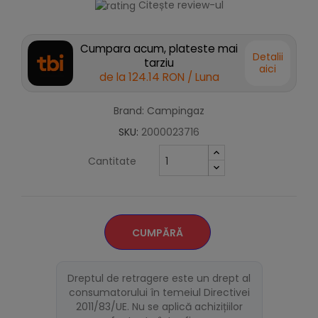
Citește review-ul
Cumpara acum, plateste mai
Detalii
tarziu
aici
de la
124.14 RON
/ Luna
Brand: Campingaz
SKU:
2000023716
Cantitate
CUMPĂRĂ
Dreptul de retragere este un drept al
consumatorului în temeiul Directivei
2011/83/UE. Nu se aplică achizițiilor