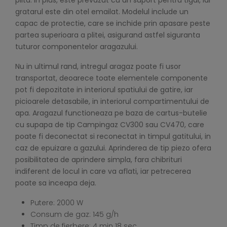
plita. In plus, este prevazut cu un suport pentru tigai, iar
gratarul este din otel emailat. Modelul include un
capac de protectie, care se inchide prin apasare peste
partea superioara a plitei, asigurand astfel siguranta
tuturor componentelor aragazului.
Nu in ultimul rand, intregul aragaz poate fi usor
transportat, deoarece toate elementele componente
pot fi depozitate in interiorul spatiului de gatire, iar
picioarele detasabile, in interiorul compartimentului de
apa. Aragazul functioneaza pe baza de cartus-butelie
cu supapa de tip Campingaz CV300 sau CV470, care
poate fi deconectat si reconectat in timpul gatitului, in
caz de epuizare a gazului. Aprinderea de tip piezo ofera
posibilitatea de aprindere simpla, fara chibrituri
indiferent de locul in care va aflati, iar petrecerea
poate sa inceapa deja.
Putere: 2000 W
Consum de gaz: 145 g/h
Timp de fierbere: 4 min 18 sec