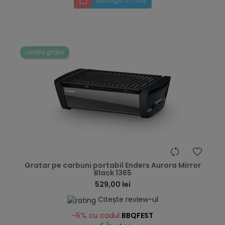
Adaugă în Coș
Livrare gratis
hea
Gratar pe carbuni portabil Enders Aurora Mirror
Black 1365
529,00 lei
Citește review-ul
-5%
cu codul
BBQFEST