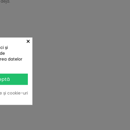
 deja.
×
i și
 de
area datelor
eptă
PARAT SI:
e și cookie-uri