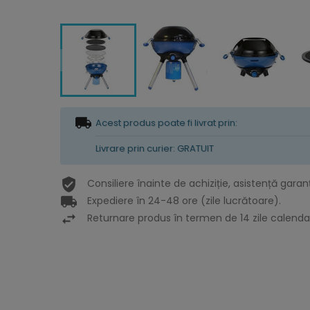
Acest produs poate fi livrat prin:
Livrare prin curier: GRATUIT
Consiliere înainte de achiziție, asistență garan
Expediere în 24-48 ore (zile lucrătoare).
Returnare produs în termen de 14 zile calendar