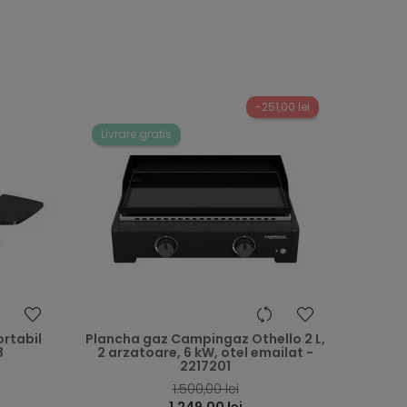
-251,00 lei
Livrare gratis
heart
heart
ortabil
Plancha gaz Campingaz Othello 2 L,
3
2 arzatoare, 6 kW, otel emailat -
2217201
1.500,00 lei