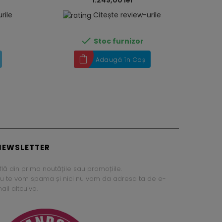
1.249,00 lei
rile
Citește review-urile

Stoc furnizor
Adaugă în Coș
NEWSLETTER
flă din prima noutățile sau promoțiile.
u te vom spama și nici nu vom da adresa ta de e-
ail altcuiva.