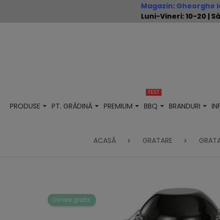
Magazin
:
Gheorghe Io
Luni-Vineri: 10-20 |
FEST
PRODUSE
PT. GRĂDINĂ
PREMIUM
BBQ
BRANDURI
I
ACASĂ
GRATARE
GRATA
Livrare gratis