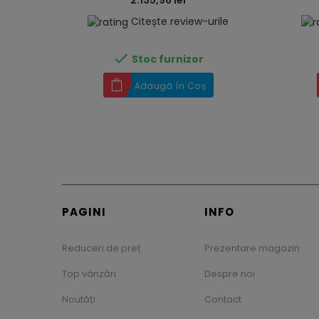
2.135,96 lei
Citește review-urile

Stoc furnizor
Adaugă în Coș
PAGINI
INFO
Reduceri de preț
Prezentare magazin
Top vânzări
Despre noi
Noutăți
Contact