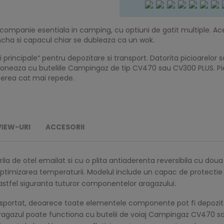
companie esentiala in camping, cu optiuni de gatit multiple. Ac
ancha si capacul chiar se dubleaza ca un wok.
ei principale“ pentru depozitare si transport. Datorita picioarelor
ctioneaza cu buteliile Campingaz de tip CV470 sau CV300 PLUS. Pi
ecerea cat mai repede.
VIEW-URI
ACCESORII
ila de otel emailat si cu o plita antiaderenta reversibila cu doua 
optimizarea temperaturii. Modelul include un capac de protectie ce
 astfel siguranta tuturor componentelor aragazului.
ansportat, deoarece toate elementele componente pot fi depozitate 
 Aragazul poate functiona cu butelii de voiaj Campingaz CV470 s