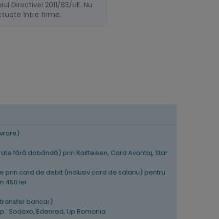
ul Directivei 2011/83/UE. Nu
ectuate între firme.
ivrare)
 rate fără dobândă) prin Raiffeisen, Card Avantaj, Star
e prin card de debit (inclusiv card de salariu) pentru
 450 lei.
K
(transfer bancar)
tip : Sodexo, Edenred, Up Romania