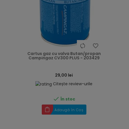
heart
Cartus gaz cu valva Butan/propan
Campingaz CV300 PLUS - 203429
29,00 lei
Citește review-urile

În stoc
Adaugă în Coș