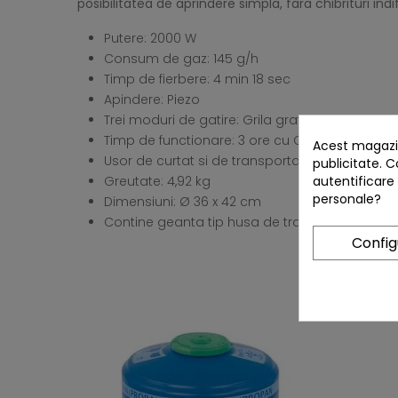
posibilitatea de aprindere simpla, fara chibrituri ind
Putere: 2000 W
Consum de gaz: 145 g/h
Timp de fierbere: 4 min 18 sec
Apindere: Piezo
Trei moduri de gatire: Grila gratar, plita reversi
Timp de functionare: 3 ore cu CV470 Plus, 1 or
Acest magazin
Usor de curtat si de transportat
publicitate. C
autentificare
Greutate: 4,92 kg
personale?
Dimensiuni: Ø 36 x 42 cm
Contine geanta tip husa de transport din poli
Confi
CLIENTII