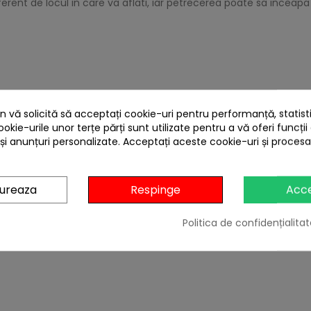
iferent de locul in care va aflati, iar petrecerea poate sa inceapa
bila si aragaz
a si 40 min cu CV300 Plus
 vă solicită să acceptați cookie-uri pentru performanță, statistic
ookie-urile unor terțe părți sunt utilizate pentru a vă oferi funcții
 și anunțuri personalizate. Acceptați aceste cookie-uri și proces
ester
gureaza
Respinge
Acc
 CARE AU CUMPARAT ACEST PRODUS AU MAI CUM
Politica de confidențialitat