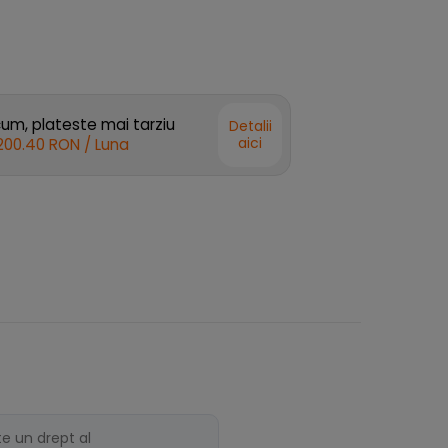
m, plateste mai tarziu
Detalii
aici
200.40 RON
/ Luna
te un drept al