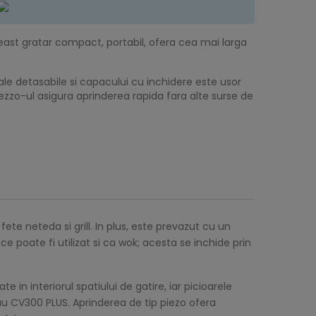
east gratar compact, portabil, ofera cea mai larga
 sale detasabile si capacului cu inchidere este usor
ezzo-ul asigura aprinderea rapida fara alte surse de
fete neteda si grill. In plus, este prevazut cu un
 poate fi utilizat si ca wok; acesta se inchide prin
in interiorul spatiului de gatire, iar picioarele
au CV300 PLUS. Aprinderea de tip piezo ofera