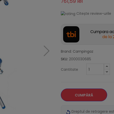
761,59 lei
Citește review-urile
Cumpara acu
de la
Brand: Campingaz
SKU:
2000030685
Cantitate
CUMPĂRĂ
Dreptul de retragere es