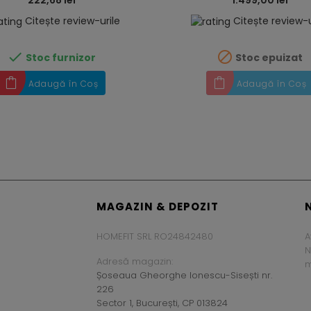
222,68 lei
1.499,00 lei
Citește review-urile
Citește review-u


Stoc furnizor
Stoc epuizat
Adaugă în Coș
Adaugă în Coș
MAGAZIN & DEPOZIT
HOMEFIT SRL RO24842480
A
N
Adresă magazin:
m
Șoseaua Gheorghe Ionescu-Sisești nr.
226
Sector 1, București, CP 013824