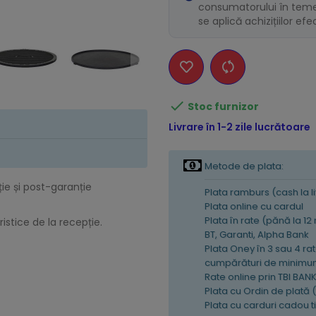
consumatorului în temei
se aplică achizițiilor ef

Stoc furnizor
Livrare în 1-2 zile lucrătoare
Metode de plata:
ție și post-garanție
Plata ramburs (cash la l
Plata online cu cardul
Plata în rate (pănă la 12
istice de la recepție.
BT, Garanti, Alpha Bank
Plata Oney în 3 sau 4 rat
cumpărături de minimum
Rate online prin TBI BAN
Plata cu Ordin de plată 
Plata cu carduri cadou 