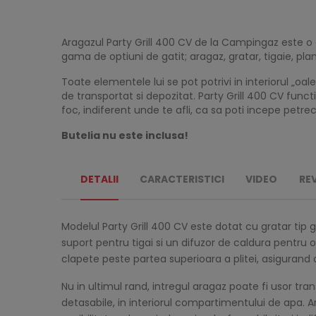
Aragazul Party Grill 400 CV de la Campingaz este o 
gama de optiuni de gatit; aragaz, gratar, tigaie, pl
Toate elementele lui se pot potrivi in interiorul „oal
de transportat si depozitat. Party Grill 400 CV fun
foc, indiferent unde te afli, ca sa poti incepe petr
Butelia nu este inclusa!
DETALII
CARACTERISTICI
VIDEO
RE
Modelul Party Grill 400 CV este dotat cu gratar tip gr
suport pentru tigai si un difuzor de caldura pentru 
clapete peste partea superioara a plitei, asigurand
Nu in ultimul rand, intregul aragaz poate fi usor tr
detasabile, in interiorul compartimentului de apa.