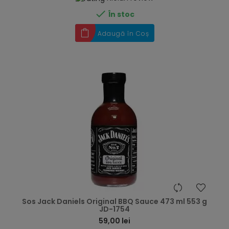

În stoc
Adaugă în Coș
hea
Sos Jack Daniels Original BBQ Sauce 473 ml 553 g
JD-1754
59,00 lei