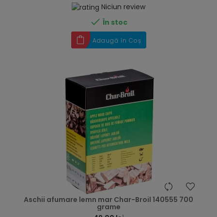
Niciun review

În stoc
Adaugă în Coș
hea
Aschii afumare lemn mar Char-Broil 140555 700
grame