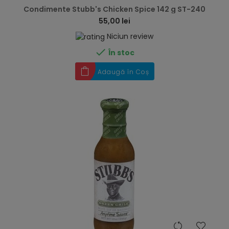
Condimente Stubb's Chicken Spice 142 g ST-240
55,00 lei
Niciun review

În stoc
Adaugă în Coș
hea