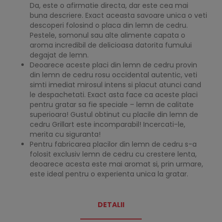
Da, este o afirmatie directa, dar este cea mai
buna descriere. Exact aceasta savoare unica o veti
descoperi folosind o placa din lemn de cedru.
Pestele, somonul sau alte alimente capata o
aroma incredibil de delicioasa datorita fumului
degajat de lemn.
Deoarece aceste placi din lemn de cedru provin
din lemn de cedru rosu occidental autentic, veti
simti imediat mirosul intens si placut atunci cand
le despachetati. Exact asta face ca aceste placi
pentru gratar sa fie speciale – lemn de calitate
superioara! Gustul obtinut cu placile din lemn de
cedru Grillart este incomparabil! Incercati-le,
merita cu siguranta!
Pentru fabricarea placilor din lemn de cedru s-a
folosit exclusiv lemn de cedru cu crestere lenta,
deoarece acesta este mai aromat si, prin urmare,
este ideal pentru o experienta unica la gratar.
DETALII