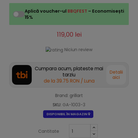
Aplică voucher-ul
BBQFEST
– Economisești
15%
119,00 lei
Niciun review
Cumpara acum, plateste mai
Detalii
tarziu
aici
de la
39.75 RON
/ Luna
Brand: grillart
SKU:
GA-1003-3
DISPONIBIL ÎN MAGAZIN
Cantitate