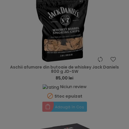
hea
Aschii afumare din butoaie de whiskey Jack Daniels
800 g JD-SW
85,00 lei
Niciun review

Stoc epuizat
Adaugă în Coș