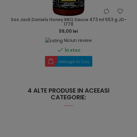
hea
Sos Jack Daniels Honey BBQ Sauce 473 ml 553 g JD-
1778
59,00 lei
Niciun review

În stoc
Adaugă în Coș
4 ALTE PRODUSE IN ACEEASI
CATEGORIE: