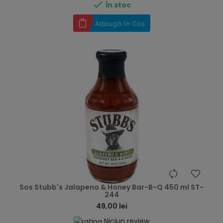

În stoc
Adaugă în Coș
hea
Sos Stubb's Jalapeno & Honey Bar-B-Q 450 ml ST-
244
49,00 lei
Niciun review