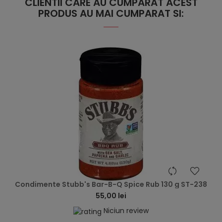
CLIENTII CARE AU CUMPARAT ACEST
PRODUS AU MAI CUMPARAT SI:
hea
Condimente Stubb's Bar-B-Q Spice Rub 130 g ST-238
55,00 lei
Niciun review