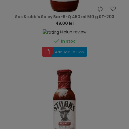
hea
Sos Stubb's Spicy Bar-B-Q 450 ml 510 g ST-203
49,00 lei
Niciun review

În stoc
Adaugă în Coș