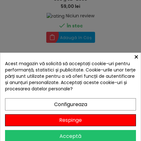
59,00 lei
Niciun review

În stoc
Adaugă în Coș
×
Acest magazin vă solicită să acceptați cookie-uri pentru
performanță, statistici și publicitate. Cookie-urile unor terțe
părți sunt utilizate pentru a vă oferi funcții de autentificare
și anunțuri personalizate. Acceptați aceste cookie-uri și
procesarea datelor personale?
Configureaza
Respinge
hea
Acceptă