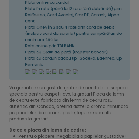
Plata online cu cardul
Plata în rate (pănă la 12 rate fără dobândă) prin
Raiffeisen, Card Avantaj, Star BT, Garanti, Alpha
Bank
Plata Oney în 3 sau 4 rate prin card de debit
(inclusiv card de salariu) pentru cumpărături de
minimum 450 lei.
Rate online prin TBI BANK
Plata cu Ordin de plată (transfer bancar)
Plata cu carduri cadou tip : Sodexo, Edenred, Up
Romania
Va garantam un gust de gratar de neuitat si o surpriza
speciala pentru oaspetii dvs. la gratar! Placa de lemn
de cedru este fabricata din lemn de cedru rosu
autentic din Canada, oferind astfel o aroma minunata
preparatelor din somon, peste, legume sau alte
produse la gratar!
De ce o placa din lemn de cedru:
Pentru o placere inegalabila a papilelor gustative!