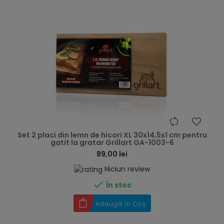
hea
Set 2 placi din lemn de hicori XL 30x14,5x1 cm pentru
gatit la gratar Grillart GA-1003-6
89,00 lei
Niciun review

În stoc
Adaugă în Coș