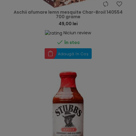
hea
Aschii afumare lemn mesquite Char-Broil 140554
700 grame
49,00 lei
Niciun review

În stoc
Adaugă în Coș