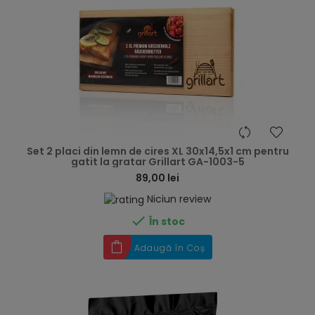
hea
Set 2 placi din lemn de cires XL 30x14,5x1 cm pentru
gatit la gratar Grillart GA-1003-5
89,00 lei
Niciun review

În stoc
Adaugă în Coș