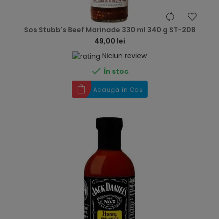
hea
Sos Stubb's Beef Marinade 330 ml 340 g ST-208
49,00 lei
Niciun review

În stoc
Adaugă în Coș