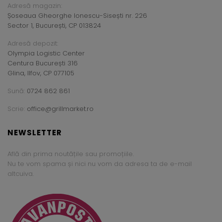
Adresă magazin:
Șoseaua Gheorghe Ionescu-Sisești nr. 226
Sector 1, București, CP 013824
Adresă depozit:
Olympia Logistic Center
Centura București 316
Glina, Ilfov, CP 077105
Sună:
0724 862 861
Scrie:
office@grillmarket.ro
NEWSLETTER
Află din prima noutățile sau promoțiile.
Nu te vom spama și nici nu vom da adresa ta de e-mail
altcuiva.