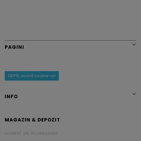

PAGINI
GDPR, acord cookie-uri

INFO
MAGAZIN & DEPOZIT
HOMEFIT SRL RO24842480