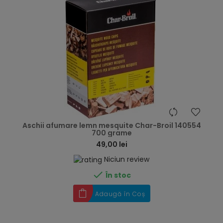
hea
Aschii afumare lemn mesquite Char-Broil 140554
700 grame
49,00 lei
Niciun review

În stoc
Adaugă în Coș