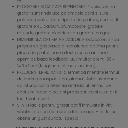
ori.
PROCESARE SI CALITATE SUPERIOARE: Placile pentru
gratar sunt rindeluite pe ambele parti si sunt
potrivite pentru toate tipurile de gratare, cum ar fi
gratarele cu carbuni, afumatoare, gratare
rotunde, gratare electrice sau gratare cu gaz.
DIMENSIUNEA OPTIMA A PLACILOR: Producatorii si-au
propus sa gaseasca dimensiunea optima pentru
placa de gratar, care a fost ajustata in mod
optim pe baza feedback-ului multor clienti. 30 x
14,5 x 1 cm (lungime x latime x inaltime)
PRELUCRAT ERMETIC: Folia ermetica mentine lemnul
de cedru proaspat si nu „afuma”. Asta inseamna
ca, atunci cand deschizi ambalajul, lemnul de
cedru miroase placut si proaspat, ca si cum ar fi
fost taiat recent.
SFAT: Placile pentru gratar pot fi inmuiate in vin,
whisky sau suc de mere in loc de apa – astfel se
obtine un gust cu totul special!