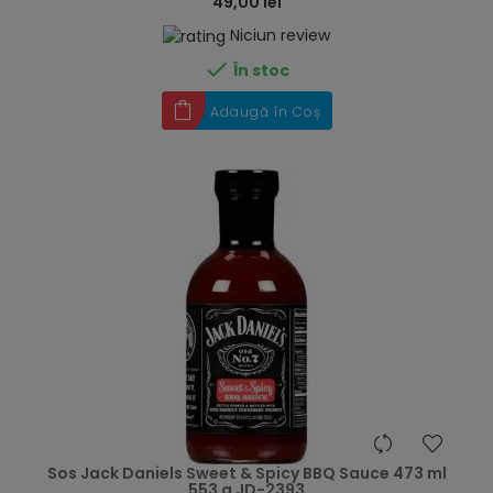
49,00 lei
Niciun review

În stoc
Adaugă în Coș
hea
Sos Jack Daniels Sweet & Spicy BBQ Sauce 473 ml
553 g JD-2393