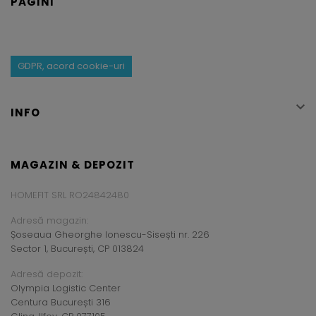
PAGINI
GDPR, acord cookie-uri

INFO
MAGAZIN & DEPOZIT
HOMEFIT SRL RO24842480
Adresă magazin:
Șoseaua Gheorghe Ionescu-Sisești nr. 226
Sector 1, București, CP 013824
Adresă depozit:
Olympia Logistic Center
Centura București 316