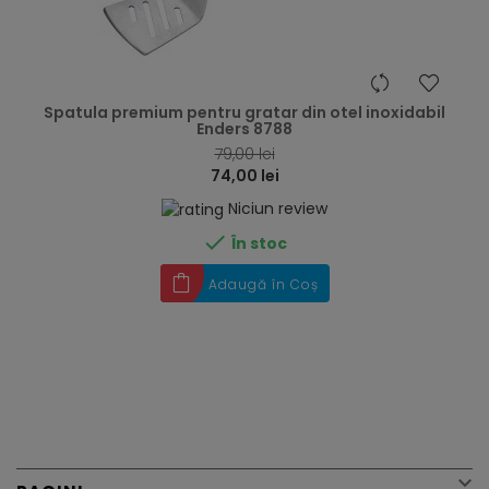
hea
Spatula premium pentru gratar din otel inoxidabil
Enders 8788
79,00 lei
74,00 lei
Niciun review

În stoc
Adaugă în Coș
