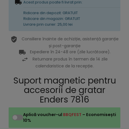
Acest produs poate fi livrat prin:
Ridicare din depozit: GRATUIT
Ridicare din magazin: GRATUIT
Livrare prin curier: 25,00 lei
Consiliere înainte de achiziție, asistență garanție
și post-garanție
Expediere în 24-48 ore (zile lucrătoare).
Returnare produs în termen de 14 zile
calendaristice de la recepție.
Suport magnetic pentru
accesorii de gratar
Enders 7816
Aplică voucher-ul
BBQFEST
– Economisești
10%