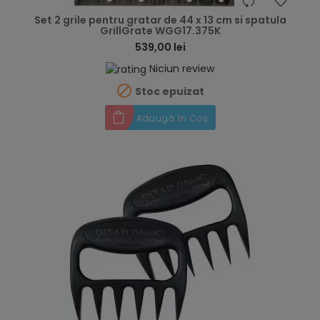
hea
Set 2 grile pentru gratar de 44 x 13 cm si spatula
GrillGrate WGG17.375K
539,00 lei
Niciun review

Stoc epuizat
Adaugă în Coș