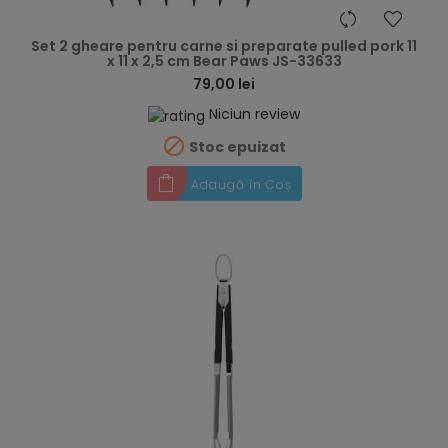
hea
Set 2 gheare pentru carne si preparate pulled pork 11
x 11 x 2,5 cm Bear Paws JS-33633
79,00 lei
Niciun review

Stoc epuizat
Adaugă în Coș