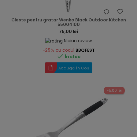
hea
Cleste pentru gratar Wenko Black Outdoor Kitchen
55004100
75,00 lei
Niciun review
-25%
cu codul
BBQFEST

În stoc
Adaugă în Coș
-5,00 lei