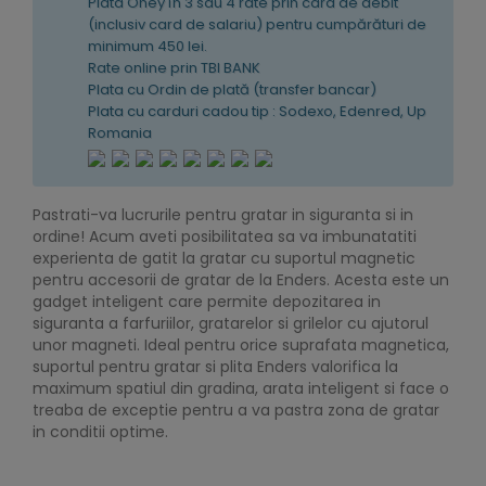
Plata Oney în 3 sau 4 rate prin card de debit
(inclusiv card de salariu) pentru cumpărături de
minimum 450 lei.
Rate online prin TBI BANK
Plata cu Ordin de plată (transfer bancar)
Plata cu carduri cadou tip : Sodexo, Edenred, Up
Romania
Pastrati-va lucrurile pentru gratar in siguranta si in
ordine! Acum aveti posibilitatea sa va imbunatatiti
experienta de gatit la gratar cu suportul magnetic
pentru accesorii de gratar de la Enders. Acesta este un
gadget inteligent care permite depozitarea in
siguranta a farfuriilor, gratarelor si grilelor cu ajutorul
unor magneti. Ideal pentru orice suprafata magnetica,
suportul pentru gratar si plita Enders valorifica la
maximum spatiul din gradina, arata inteligent si face o
treaba de exceptie pentru a va pastra zona de gratar
in conditii optime.