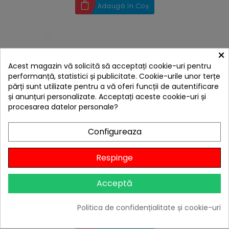
Adaugă în Coș
×
Acest magazin vă solicită să acceptați cookie-uri pentru
performanță, statistici și publicitate. Cookie-urile unor terțe
părți sunt utilizate pentru a vă oferi funcții de autentificare
și anunțuri personalizate. Acceptați aceste cookie-uri și
procesarea datelor personale?
Configureaza
Respinge
hea
Set 2 tacamuri pentru gratar 24cm Cattara
Acceptă
39,66 lei
Niciun review
Politica de confidențialitate și cookie-uri

Stoc furnizor