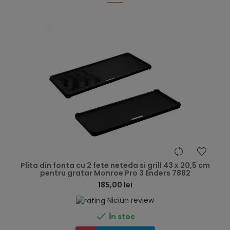
hea
Plita din fonta cu 2 fete neteda si grill 43 x 20,5 cm
pentru gratar Monroe Pro 3 Enders 7882
185,00 lei
Niciun review

În stoc