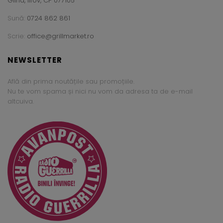
Glina, Ilfov, CP 077105
Sună:
0724 862 861
Scrie:
office@grillmarket.ro
NEWSLETTER
Află din prima noutățile sau promoțiile.
Nu te vom spama și nici nu vom da adresa ta de e-mail
altcuiva.