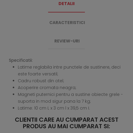
DETALII
CARACTERISTICI
REVIEW-URI
Specificatii:
Latime reglabila intre punctele de sustinere, deci
este foarte versatil;
Cadru robust din otel;
Acoperire cromata neagra;
Magneti puternici pentru a sustine obiecte grele -
suporta in mod sigur pana la 7 kg;
Latime: 10 cm L x 3 cm l x 39,5 cm I.
CLIENTII CARE AU CUMPARAT ACEST
PRODUS AU MAI CUMPARAT SI: