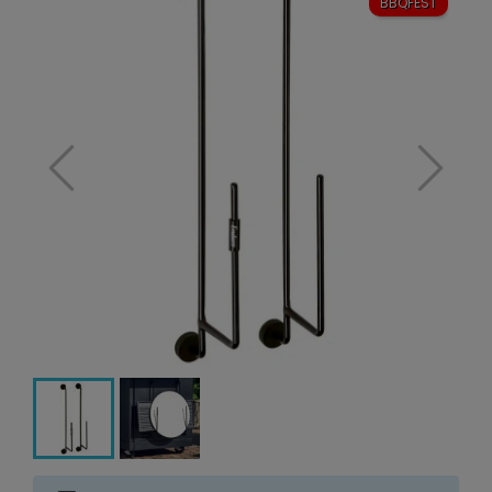
BBQFEST