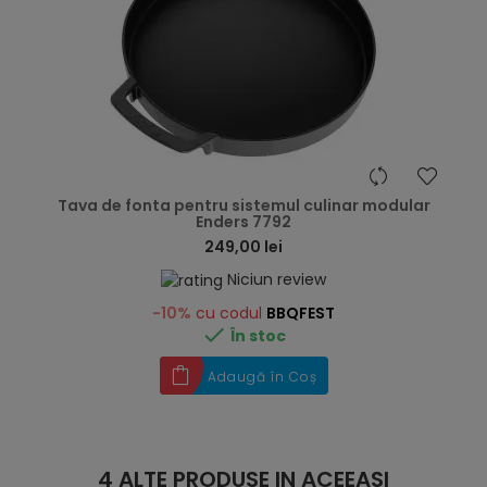
hea
Tava de fonta pentru sistemul culinar modular
Enders 7792
249,00 lei
Niciun review
-10%
cu codul
BBQFEST

În stoc
Adaugă în Coș
4 ALTE PRODUSE IN ACEEASI