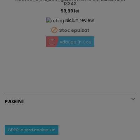
13343
59,99 lei
Niciun review

Stoc epuizat
Adaugă în Coș

PAGINI
GDPR, acord cookie-uri