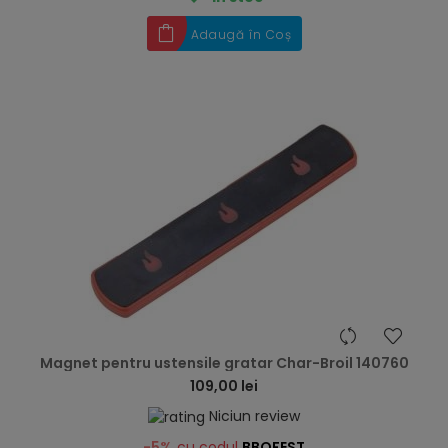
Adaugă în Coș
hea
Magnet pentru ustensile gratar Char-Broil 140760
109,00 lei
Niciun review
-5%
cu codul
BBQFEST