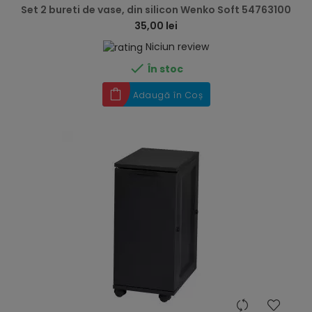
Set 2 bureti de vase, din silicon Wenko Soft 54763100
35,00 lei
Niciun review

În stoc
Adaugă în Coș
hea