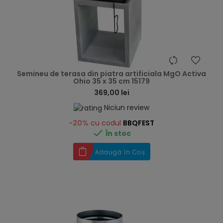
hea
Semineu de terasa din piatra artificiala MgO Activa
Ohio 35 x 35 cm 15179
369,00 lei
Niciun review
-20%
cu codul
BBQFEST

În stoc
Adaugă în Coș