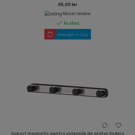
65,00 lei
Niciun review

În stoc
Adaugă în Coș
hea
Suport magnetic pentru ustensile de gratar Enders