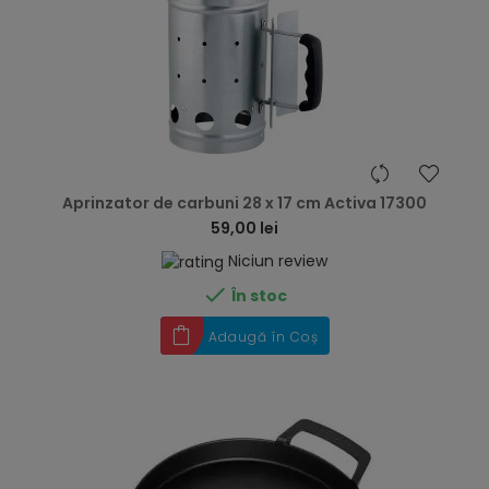
hea
Aprinzator de carbuni 28 x 17 cm Activa 17300
59,00 lei
Niciun review

În stoc
Adaugă în Coș