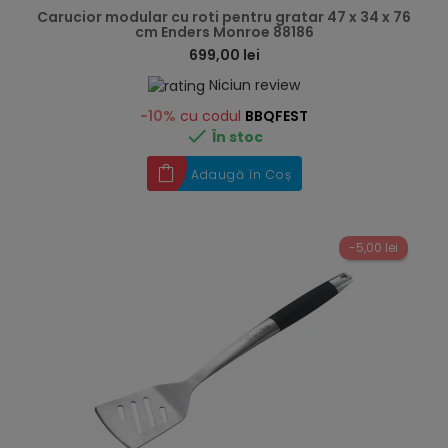
Carucior modular cu roti pentru gratar 47 x 34 x 76
cm Enders Monroe 88186
699,00 lei
Niciun review
-10%
cu codul
BBQFEST

În stoc
Adaugă în Coș
-5,00 lei