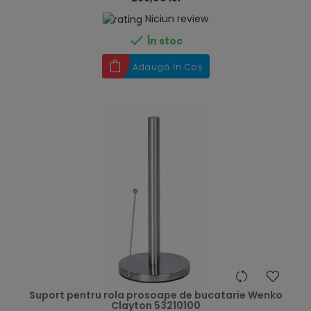
Niciun review

În stoc
Adaugă în Coș
hea
Suport pentru rola prosoape de bucatarie Wenko
Clayton 53210100