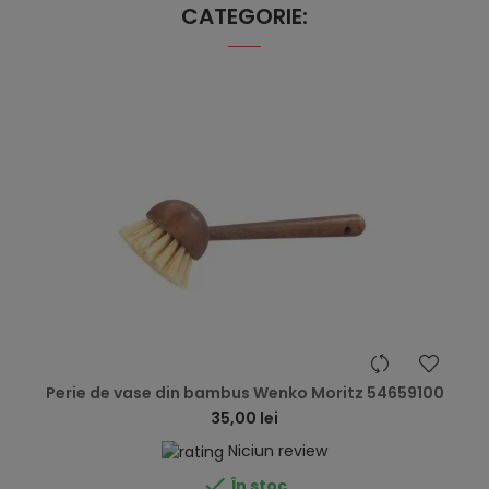
CATEGORIE:
hea
Perie de vase din bambus Wenko Moritz 54659100
35,00 lei
Niciun review

În stoc