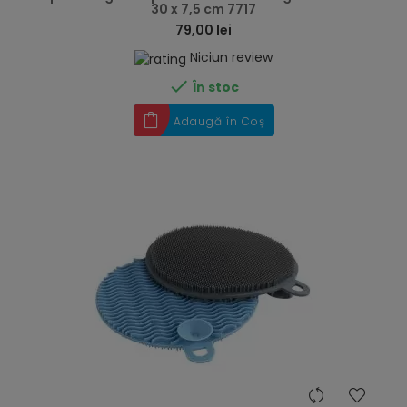
30 x 7,5 cm 7717
79,00 lei
Niciun review

În stoc
Adaugă în Coș
hea