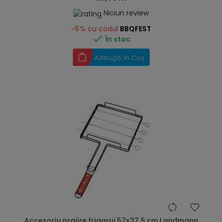
Niciun review
-5%
cu codul
BBQFEST

În stoc
Adaugă în Coș
hea
Accesoriu prajire frigarui 57x37,5 cm Landmann