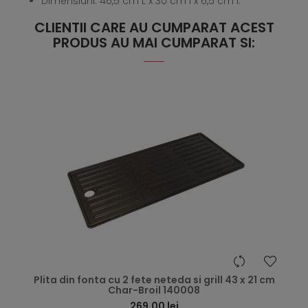
Dimensiuni: 46,5 cm L x 30 cm l x 6,5 cm I.
CLIENTII CARE AU CUMPARAT ACEST
PRODUS AU MAI CUMPARAT SI:
hea
Plita din fonta cu 2 fete neteda si grill 43 x 21 cm
Char-Broil 140008
269,00 lei