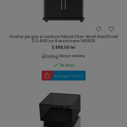
hea
Gratar pe gaz si carbuni hibrid Char-Broil Gas2Coal
2.0 440 cu 4 arzatoare 140926
3.999,00 lei
Niciun review

În stoc
Adaugă în Coș