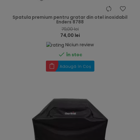
hea
Spatula premium pentru gratar din otel inoxidabil
Enders 8788
79,00 lei
74,00 lei
Niciun review

În stoc
Adaugă în Coș