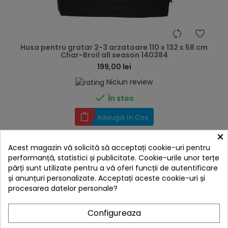
hea
Husa pentru gratar 2-3 arzatoare 110 x 132 x 58 cm
Char-Broil all season 140384
199,00 lei
Niciun review

În stoc
Adaugă în Coș
×
Acest magazin vă solicită să acceptați cookie-uri pentru
performanță, statistici și publicitate. Cookie-urile unor terțe
părți sunt utilizate pentru a vă oferi funcții de autentificare
și anunțuri personalizate. Acceptați aceste cookie-uri și
procesarea datelor personale?
Configureaza