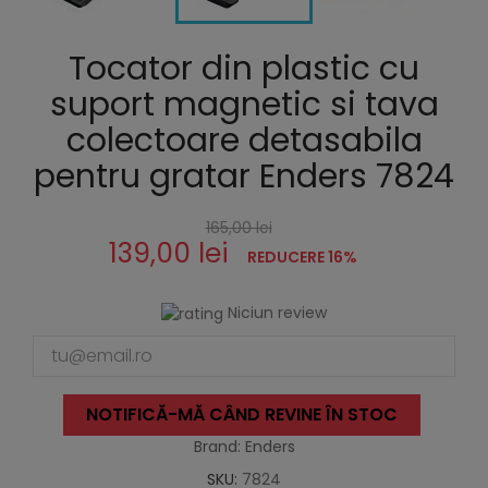
Tocator din plastic cu
suport magnetic si tava
colectoare detasabila
pentru gratar Enders 7824
165,00 lei
139,00 lei
REDUCERE 16%
Niciun review
NOTIFICĂ-MĂ CÂND REVINE ÎN STOC
Brand: Enders
SKU:
7824