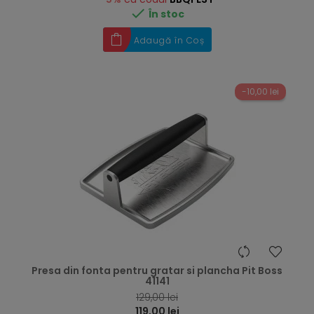

În stoc
Adaugă în Coș
-10,00 lei
hea
Presa din fonta pentru gratar si plancha Pit Boss
41141
129,00 lei
119,00 lei