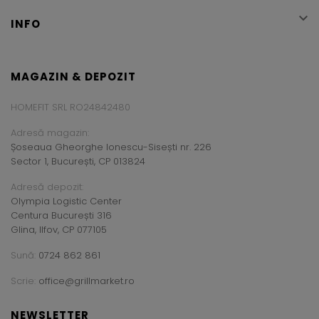

INFO
MAGAZIN & DEPOZIT
HOMEFIT SRL RO24842480
Adresă magazin:
Șoseaua Gheorghe Ionescu-Sisești nr. 226
Sector 1, București, CP 013824
Adresă depozit:
Olympia Logistic Center
Centura București 316
Glina, Ilfov, CP 077105
Sună:
0724 862 861
Scrie:
office@grillmarket.ro
NEWSLETTER