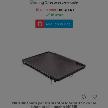
Citește review-urile
-10%
cu codul
BBQFEST

În stoc
Adaugă în Coș
hea
Plita din fonta pentru arzator lateral 37 x 26 cm
Char-Broil Plancha 140515