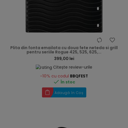
hea
Plita din fonta emailata cu doua fete neteda si grill
pentru seriile Rogue 425, 525, 625,...
399,00 lei
Citește review-urile
-10%
cu codul
BBQFEST

În stoc
Adaugă în Coș