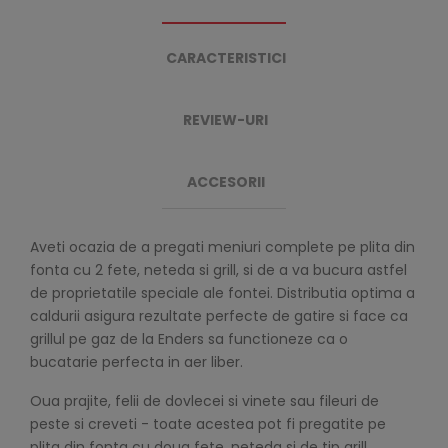
CARACTERISTICI
REVIEW-URI
ACCESORII
Aveti ocazia de a pregati meniuri complete pe plita din
fonta cu 2 fete, neteda si grill, si de a va bucura astfel
de proprietatile speciale ale fontei. Distributia optima a
caldurii asigura rezultate perfecte de gatire si face ca
grillul pe gaz de la Enders sa functioneze ca o
bucatarie perfecta in aer liber.
Oua prajite, felii de dovlecei si vinete sau fileuri de
peste si creveti - toate acestea pot fi pregatite pe
plita din fonta cu doua fete, neteda si de tip grill,