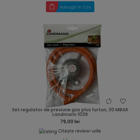
Adaugă în Coș
hea
Set regulator de presiune gaz plus furtun, 30 MBAR
Landmann 1039
79,00 lei
Citește review-urile