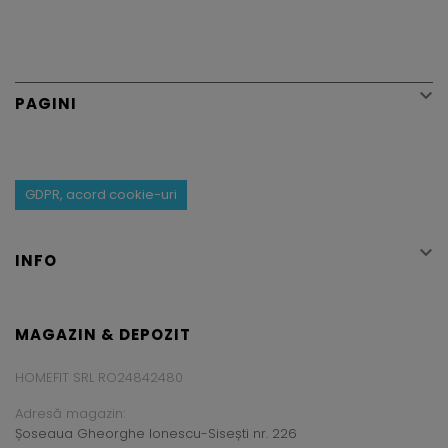

PAGINI
GDPR, acord cookie-uri

INFO
MAGAZIN & DEPOZIT
HOMEFIT SRL RO24842480
Adresă magazin:
Șoseaua Gheorghe Ionescu-Sisești nr. 226