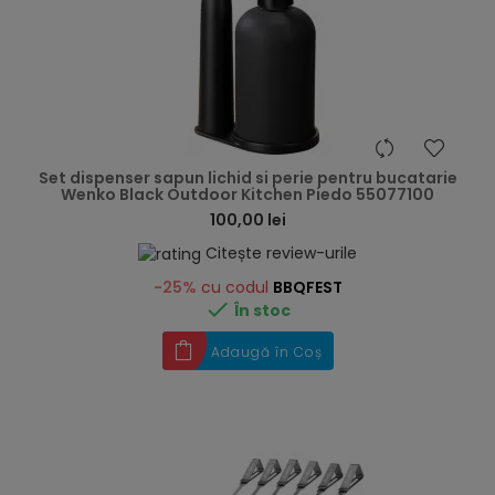
hea
Set dispenser sapun lichid si perie pentru bucatarie
Wenko Black Outdoor Kitchen Piedo 55077100
100,00 lei
Citește review-urile
-25%
cu codul
BBQFEST

În stoc
Adaugă în Coș