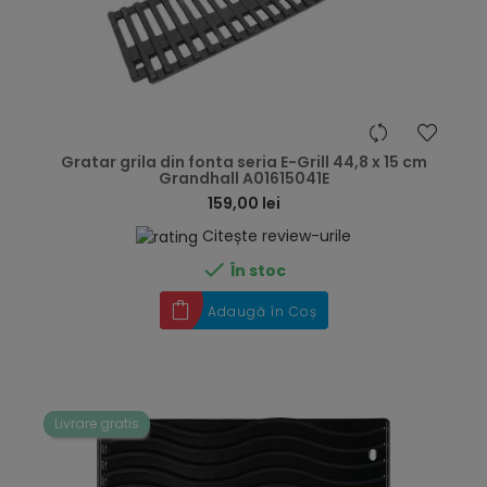
hea
Gratar grila din fonta seria E-Grill 44,8 x 15 cm
Grandhall A01615041E
159,00 lei
Citește review-urile

În stoc
Adaugă în Coș
Livrare gratis