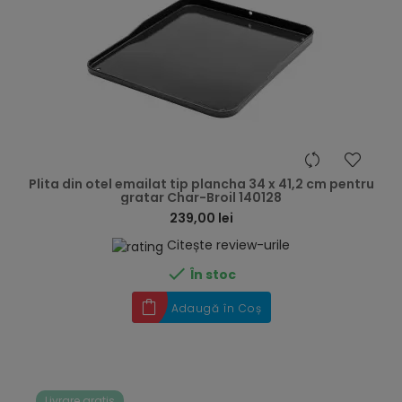
hea
Plita din otel emailat tip plancha 34 x 41,2 cm pentru
gratar Char-Broil 140128
239,00 lei
Citește review-urile

În stoc
Adaugă în Coș
Livrare gratis