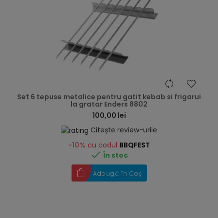
hea
Set 6 tepuse metalice pentru gatit kebab si frigarui
la gratar Enders 8802
100,00 lei
Citește review-urile
-10%
cu codul
BBQFEST

În stoc
Adaugă în Coș