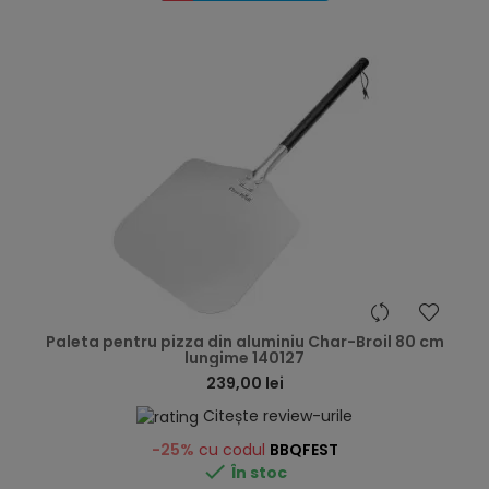
hea
Paleta pentru pizza din aluminiu Char-Broil 80 cm
lungime 140127
239,00 lei
Citește review-urile
-25%
cu codul
BBQFEST

În stoc