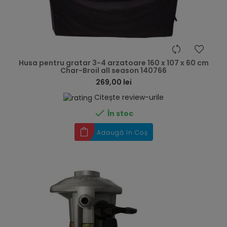
hea
Husa pentru gratar 3-4 arzatoare 160 x 107 x 60 cm
Char-Broil all season 140766
269,00 lei
Citește review-urile

În stoc
Adaugă în Coș