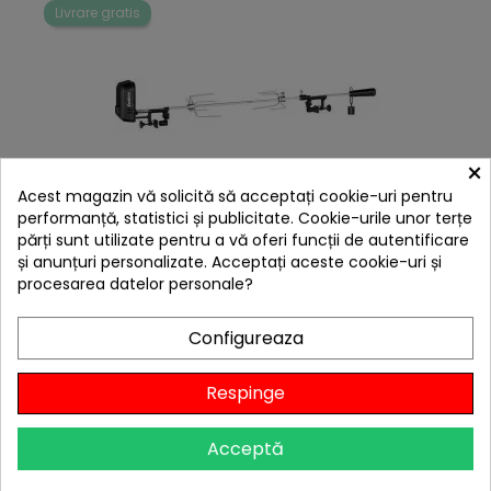
Livrare gratis
×
Acest magazin vă solicită să acceptați cookie-uri pentru
performanță, statistici și publicitate. Cookie-urile unor terțe
hea
părți sunt utilizate pentru a vă oferi funcții de autentificare
Kit de rotiserie electric Premium pentru gratar
și anunțuri personalizate. Acceptați aceste cookie-uri și
Monroe si Kansas Enders 7908
procesarea datelor personale?
449,00 lei
Citește review-urile
Configureaza
-5%
cu codul
BBQFEST

În stoc
Respinge
Adaugă în Coș
Acceptă