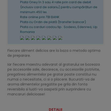
Plata Oney în 3 sau 4 rate prin card de debit
(inclusiv card de salariu) pentru cumpărături de
minimum 450 lei.
Rate online prin TBI BANK
Plata cu Ordin de plată (transfer bancar)
Plata cu carduri cadou tip : Sodexo, Edenred, Up
Romania
Fiecare aliment delicios are la baza o metoda optima
de preparare.
Iar fiecare maestru adevarat al gratarului se bazeaza
pe accesoriile sale, deoarece, cu accesoriile potrivite,
pregatirea alimentelor pe gratar poate constitui nu
numai o necesitate, ci si o placere. Bucurati-va de
aroma alimentelor pregatite pe grila din fonta
reversibila si luati-va oaspetii prin surprindere cu
mancaruri delicioase!
DETALII