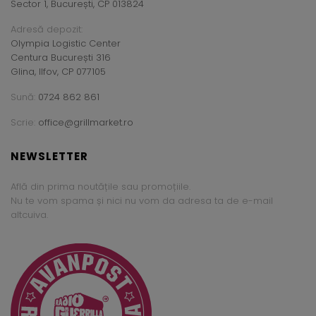
Sector 1, București, CP 013824
Adresă depozit:
Olympia Logistic Center
Centura București 316
Glina, Ilfov, CP 077105
Sună:
0724 862 861
Scrie:
office@grillmarket.ro
NEWSLETTER
Află din prima noutățile sau promoțiile.
Nu te vom spama și nici nu vom da adresa ta de e-mail
altcuiva.