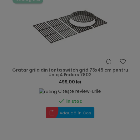
hea
Gratar grila din fonta switch grid 73x45 cm pentru
Uniq 4 Enders 7802
499,00 lei
Citește review-urile

În stoc
Adaugă în Coș