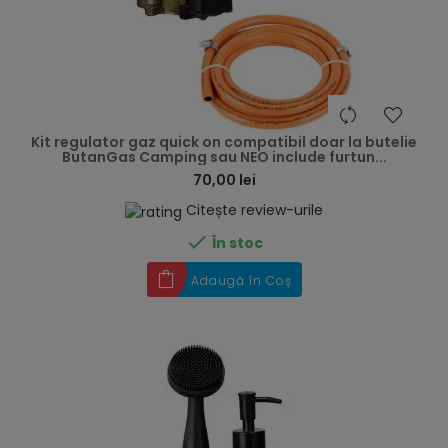
hea
Kit regulator gaz quick on compatibil doar la butelie
ButanGas Camping sau NEO include furtun...
70,00 lei
Citește review-urile

În stoc
Adaugă în Coș