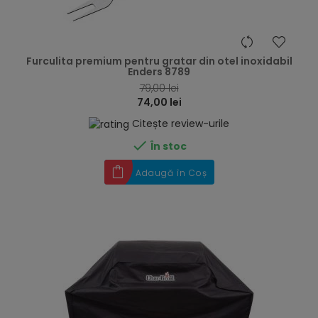
hea
Furculita premium pentru gratar din otel inoxidabil
Enders 8789
79,00 lei
74,00 lei
Citește review-urile

În stoc
Adaugă în Coș