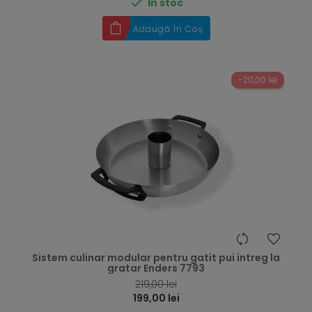

În stoc
Adaugă în Coș
-20,00 lei
hea
Sistem culinar modular pentru gatit pui intreg la
gratar Enders 7793
219,00 lei
199,00 lei