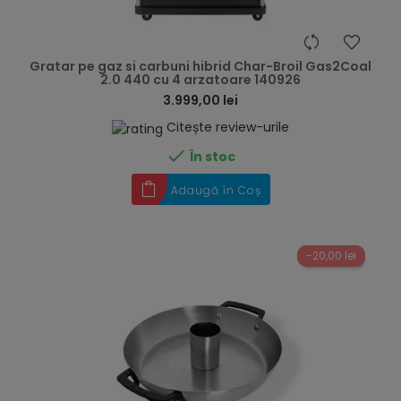
hea
Gratar pe gaz si carbuni hibrid Char-Broil Gas2Coal
2.0 440 cu 4 arzatoare 140926
3.999,00 lei
Citește review-urile

În stoc
Adaugă în Coș
-20,00 lei