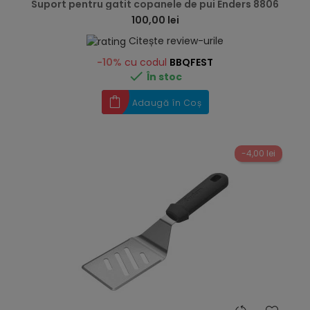
Suport pentru gatit copanele de pui Enders 8806
100,00 lei
Citește review-urile
-10%
cu codul
BBQFEST

În stoc
Adaugă în Coș
-4,00 lei