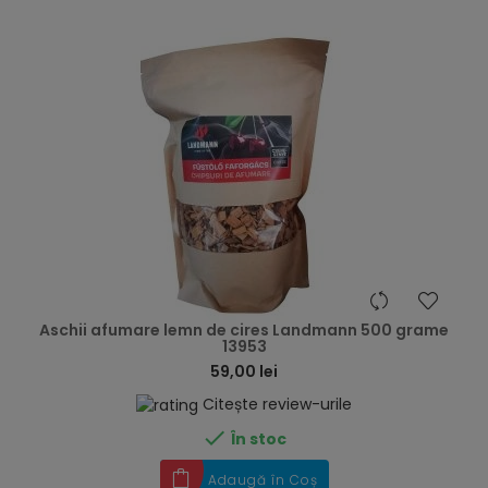
hea
Aschii afumare lemn de cires Landmann 500 grame
13953
59,00 lei
Citește review-urile

În stoc
Adaugă în Coș