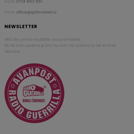
Sună:
0724 862 861
Scrie:
office@grillmarket.ro
NEWSLETTER
Află din prima noutățile sau promoțiile.
Nu te vom spama și nici nu vom da adresa ta de e-mail
altcuiva.