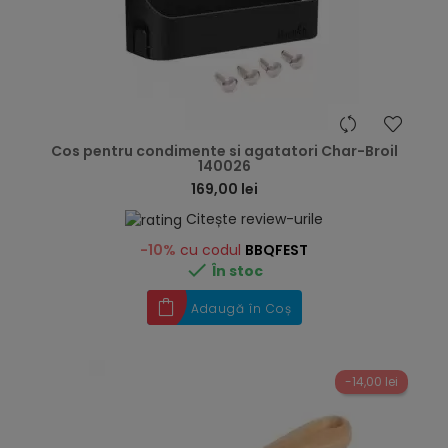
hea
Cos pentru condimente si agatatori Char-Broil
140026
169,00 lei
Citește review-urile
-10%
cu codul
BBQFEST

În stoc
Adaugă în Coș
-14,00 lei