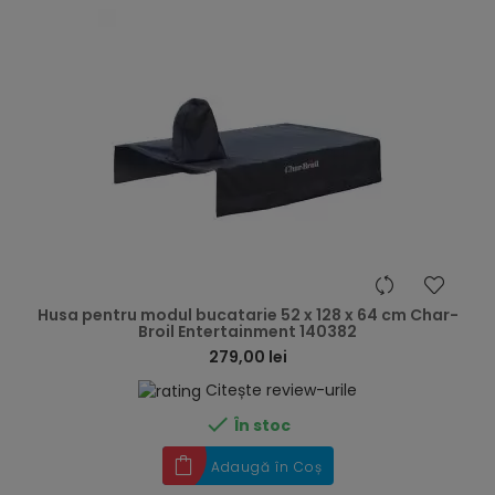
hea
Husa pentru modul bucatarie 52 x 128 x 64 cm Char-
Broil Entertainment 140382
279,00 lei
Citește review-urile

În stoc
Adaugă în Coș