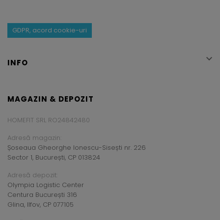
GDPR, acord cookie-uri

INFO
MAGAZIN & DEPOZIT
HOMEFIT SRL RO24842480
Adresă magazin:
Șoseaua Gheorghe Ionescu-Sisești nr. 226
Sector 1, București, CP 013824
Adresă depozit:
Olympia Logistic Center
Centura București 316
Glina, Ilfov, CP 077105