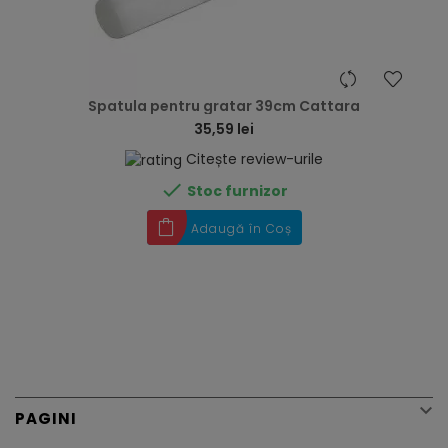
hea
Spatula pentru gratar 39cm Cattara
35,59 lei
Citește review-urile

Stoc furnizor
Adaugă în Coș

PAGINI