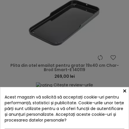
hea
Plita din otel emailat pentru gratar 19x40 cm Char-
Broil Smart-E 140119
269,00 lei
Citește review-urile
×

În stoc
Acest magazin vă solicită să acceptați cookie-uri pentru
performanță, statistici și publicitate. Cookie-urile unor terțe
Adaugă în Coș
părți sunt utilizate pentru a vă oferi funcții de autentificare
și anunțuri personalizate. Acceptați aceste cookie-uri și
procesarea datelor personale?