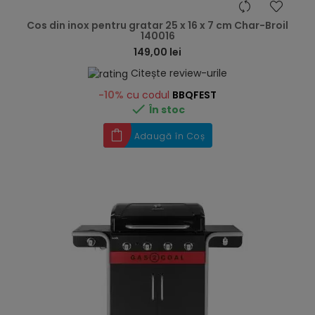
hea
Cos din inox pentru gratar 25 x 16 x 7 cm Char-Broil
140016
149,00 lei
Citește review-urile
-10%
cu codul
BBQFEST

În stoc
Adaugă în Coș