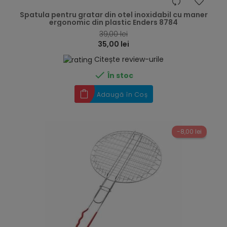
hea
Spatula pentru gratar din otel inoxidabil cu maner
ergonomic din plastic Enders 8784
39,00 lei
35,00 lei
Citește review-urile

În stoc
Adaugă în Coș
-8,00 lei