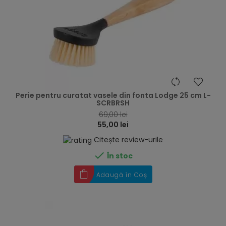
hea
Perie pentru curatat vasele din fonta Lodge 25 cm L-
SCRBRSH
69,00 lei
55,00 lei
Citește review-urile

În stoc
Adaugă în Coș