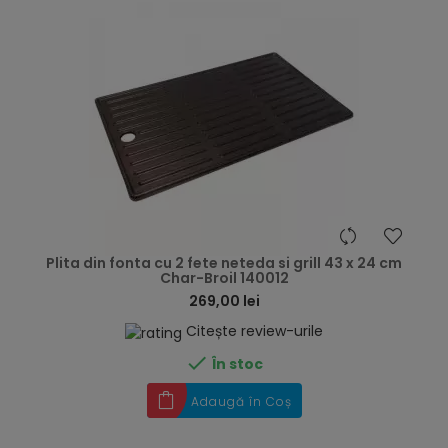
hea
Plita din fonta cu 2 fete neteda si grill 43 x 24 cm
Char-Broil 140012
269,00 lei
Citește review-urile

În stoc
Adaugă în Coș