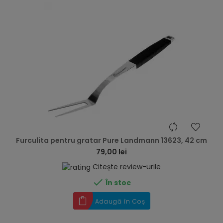
hea
Furculita pentru gratar Pure Landmann 13623, 42 cm
79,00 lei
Citește review-urile

În stoc
Adaugă în Coș