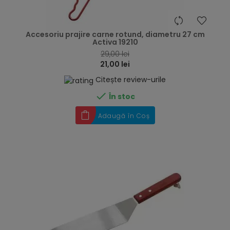
hea
Accesoriu prajire carne rotund, diametru 27 cm
Activa 19210
29,00 lei
21,00 lei
Citește review-urile

În stoc
Adaugă în Coș