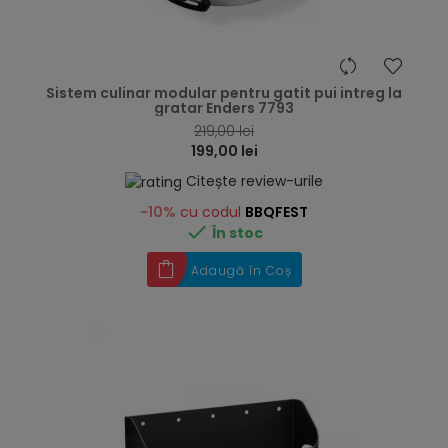
hea
Sistem culinar modular pentru gatit pui intreg la
gratar Enders 7793
219,00 lei
199,00 lei
Citește review-urile
-10%
cu codul
BBQFEST

În stoc
Adaugă în Coș