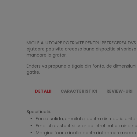
MICILE AJUTOARE POTRIVITE PENTRU PETRECEREA DVS. LA
ajutoare potrivite creeaza buna dispozitie si variaza d
mancare la gratar.
Enders va propune o tigaie din fonta, de dimensiun
gatire.
DETALII
CARACTERISTICI
REVIEW-URI
Specificatii:
Fonta solida, emailata, pentru distributie unifo
Emailul rezistent si usor de intretinut elimin
Margine foarte inalta pentru intoarcere usoar