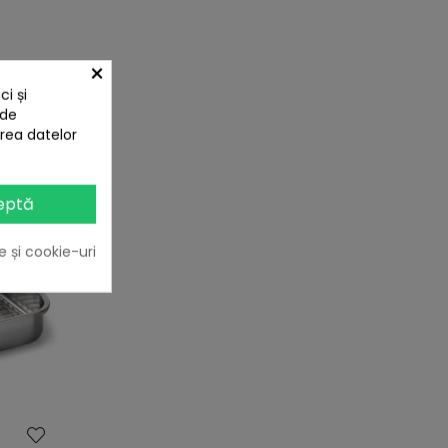
×
i și
PARAT SI:
 de
area datelor
eptă
e și cookie-uri
heart