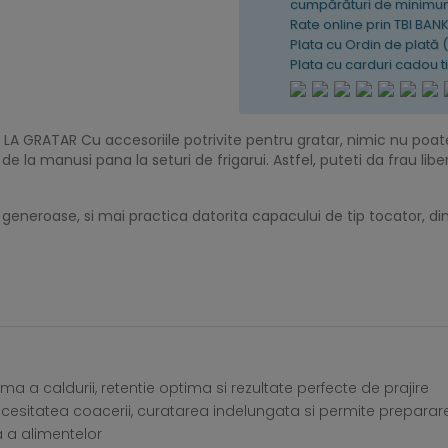
cumpărături de minimum
Rate online prin TBI BAN
Plata cu Ordin de plată 
Plata cu carduri cadou 
 GRATAR Cu accesoriile potrivite pentru gratar, nimic nu poate 
e la manusi pana la seturi de frigarui. Astfel, puteti da frau liber 
i generoase, si mai practica datorita capacului de tip tocator, 
rma a caldurii, retentie optima si rezultate perfecte de prajire
a necesitatea coacerii, curatarea indelungata si permite prepar
a a alimentelor