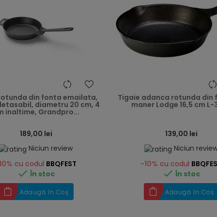
heart
rotunda din fonta emailata,
Tigaie adanca rotunda din 
etasabil, diametru 20 cm, 4
maner Lodge 16,5 cm L-
 inaltime, Grandpro...
189,00 lei
139,00 lei
Niciun review
Niciun revie
10%
cu codul
BBQFEST
-10%
cu codul
BBQFE


În stoc
În stoc
Adaugă în Coș
Adaugă în Coș