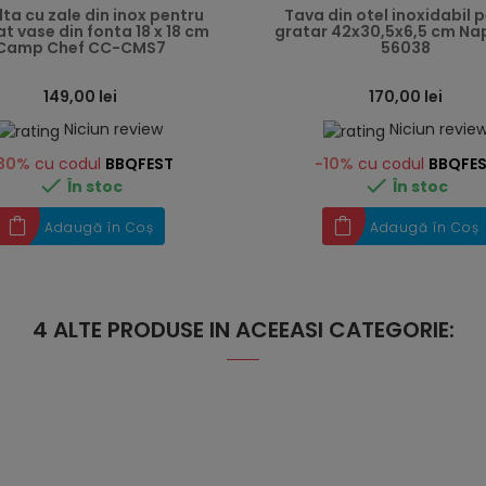
ta cu zale din inox pentru
Tava din otel inoxidabil 
t vase din fonta 18 x 18 cm
gratar 42x30,5x6,5 cm Na
Camp Chef CC-CMS7
56038
149,00 lei
170,00 lei
Niciun review
Niciun revie
30%
cu codul
BBQFEST
-10%
cu codul
BBQFE


În stoc
În stoc
Adaugă în Coș
Adaugă în Coș
4 ALTE PRODUSE IN ACEEASI CATEGORIE: