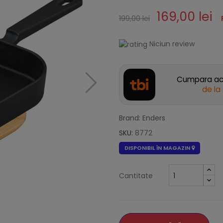
169,00 lei
199,00 lei
Niciun review
Cumpara acu
de la
Brand: Enders
SKU:
8772
DISPONIBIL ÎN MAGAZIN
Cantitate