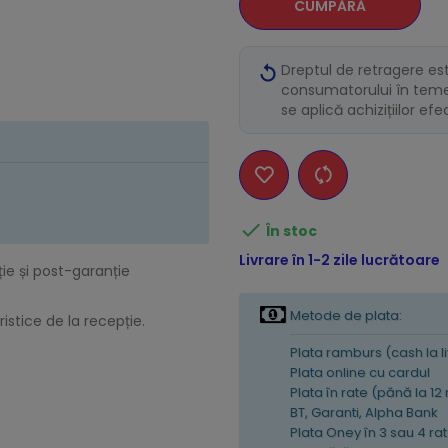
CUMPĂRĂ
Dreptul de retragere es
consumatorului în temei
se aplică achizițiilor ef

În stoc
Livrare în 1-2 zile lucrătoare
ție și post-garanție
Metode de plata:
istice de la recepție.
Plata ramburs (cash la l
Plata online cu cardul
Plata în rate (pănă la 12
BT, Garanti, Alpha Bank
Plata Oney în 3 sau 4 rat