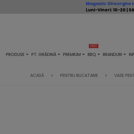
Magazin
:
Gheorghe Io
Luni-Vineri: 10-20 |
FEST
PRODUSE
PT. GRĂDINĂ
PREMIUM
BBQ
BRANDURI
I
ACASĂ
PENTRU BUCATARIE
VASE PEN