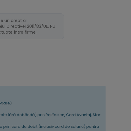
te un drept al
ul Directivei 2011/83/UE. Nu
ectuate între firme.
ivrare)
 rate fără dobândă) prin Raiffeisen, Card Avantaj, Star
e prin card de debit (inclusiv card de salariu) pentru