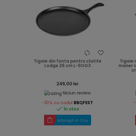
heart
Tigaie din fonta pentru clatite
Tigaie 
Lodge 26 cm L-9OG3
maner d
cm
249,00 lei
Niciun review
-10%
cu codul
BBQFEST
-

În stoc
Adaugă în Coș