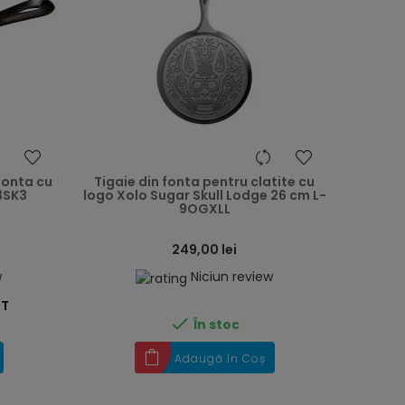
heart
heart
fonta cu
Tigaie din fonta pentru clatite cu
3SK3
logo Xolo Sugar Skull Lodge 26 cm L-
9OGXLL
249,00 lei
w
Niciun review
ST

În stoc
Adaugă în Coș