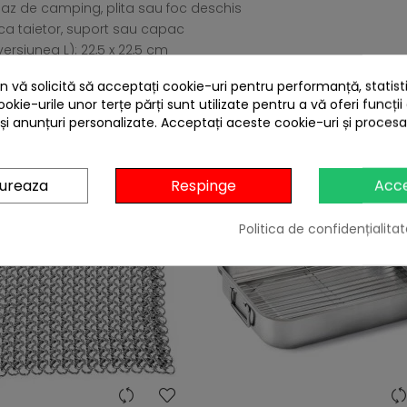
aragaz de camping, plita sau foc deschis
 ca taietor, suport sau capac
ersiunea L): 22,5 x 22,5 cm
inaltime)
 vă solicită să acceptați cookie-uri pentru performanță, statistic
 CARE AU CUMPARAT ACEST PRODUS AU MAI CUM
ookie-urile unor terțe părți sunt utilizate pentru a vă oferi funcții
 și anunțuri personalizate. Acceptați aceste cookie-uri și proces
gureaza
Respinge
Acc
Politica de confidențialitat
heart