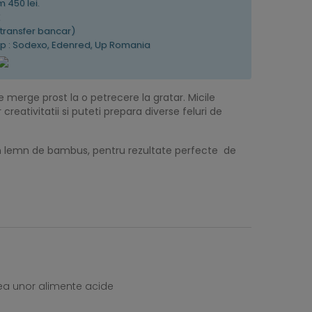
 450 lei.
K
(transfer bancar)
tip : Sodexo, Edenred, Up Romania
merge prost la o petrecere la gratar. Micile
creativitatii si puteti prepara diverse feluri de
din lemn de bambus, pentru rezultate perfecte de
area unor alimente acide