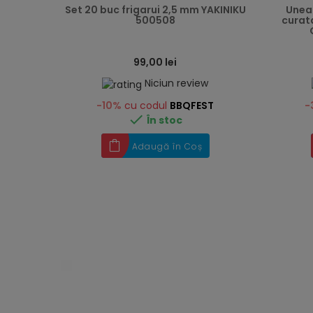
Set 20 buc frigarui 2,5 mm YAKINIKU
Uneal
500508
curata
99,00 lei
Niciun review
-10%
cu codul
BBQFEST
-

În stoc
Adaugă în Coș