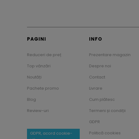
PAGINI
INFO
Reduceri de preț
Prezentare magazin
Top vânzări
Despre noi
Noutăți
Contact
Pachete promo
Livrare
Blog
Cum plătesc
Review-uri
Termeni și condiții
GDPR
Politică cookies
GDPR, acord cookie-