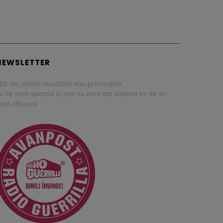
NEWSLETTER
flă din prima noutățile sau promoțiile.
u te vom spama și nici nu vom da adresa ta de e-
ail altcuiva.