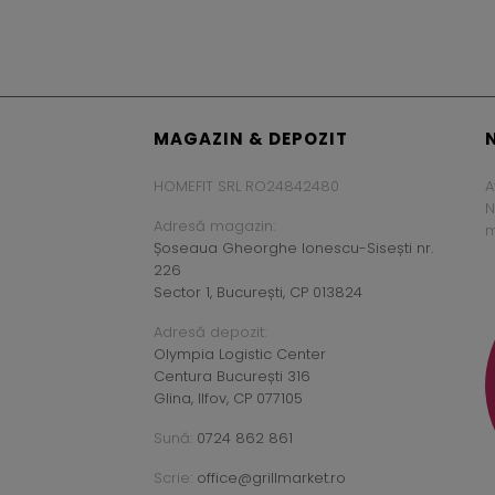
MAGAZIN & DEPOZIT
HOMEFIT SRL RO24842480
A
N
Adresă magazin:
m
Șoseaua Gheorghe Ionescu-Sisești nr.
226
Sector 1, București, CP 013824
Adresă depozit:
Olympia Logistic Center
Centura București 316
Glina, Ilfov, CP 077105
Sună:
0724 862 861
Scrie:
office@grillmarket.ro