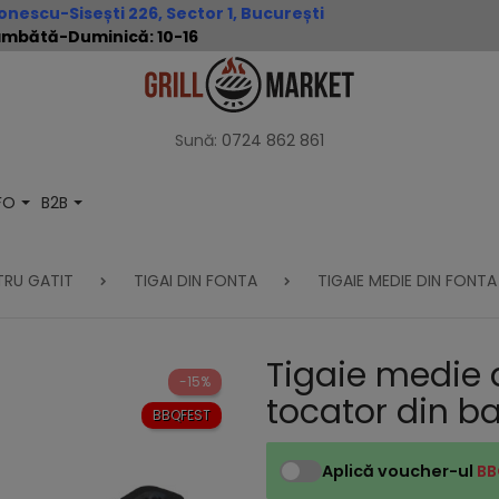
nescu-Sisești 226, Sector 1, București
 Sâmbătă-Duminică: 10-16
Sună:
0724 862 861
NFO
B2B
TRU GATIT
TIGAI DIN FONTA
TIGAIE MEDIE DIN FONT
Tigaie medie 
-15%
tocator din b
BBQFEST
Aplică voucher-ul
BB