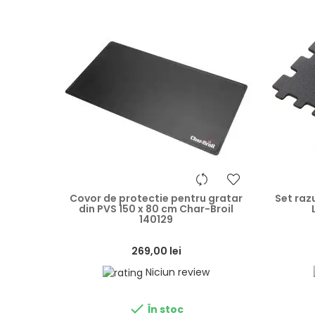
heart
Covor de protectie pentru gratar
Set raz
din PVS 150 x 80 cm Char-Broil
140129
269,00 lei
Niciun review

În stoc