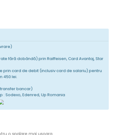
ivrare)
 rate fără dobândă) prin Raiffeisen, Card Avantaj, Star
e prin card de debit (inclusiv card de salariu) pentru
 450 lei.
K
(transfer bancar)
tip : Sodexo, Edenred, Up Romania
ntru o spalare mai usoara.