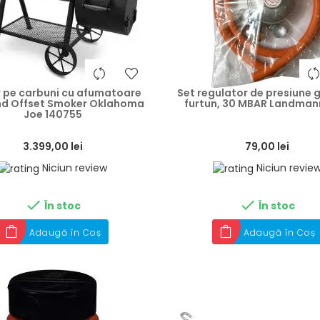
heart
 pe carbuni cu afumatoare
Set regulator de presiune 
nd Offset Smoker Oklahoma
furtun, 30 MBAR Landman
Joe 140755
3.399,00 lei
79,00 lei
Niciun review
Niciun revie


În stoc
În stoc
Adaugă în Coș
Adaugă în Coș