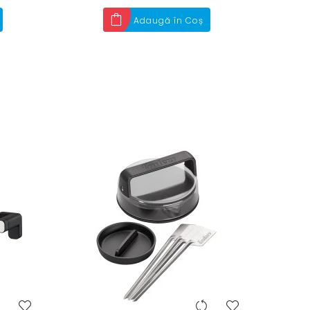
Adaugă în Coș
heart
heart