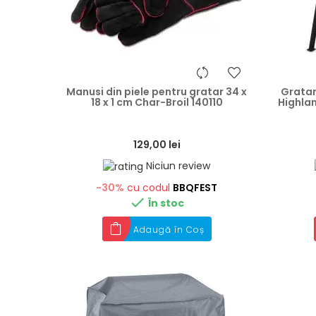
heart
Manusi din piele pentru gratar 34 x
Gratar
18 x 1 cm Char-Broil 140110
Highla
129,00 lei
Niciun review
-30%
cu codul
BBQFEST

În stoc
Adaugă în Coș