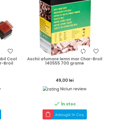
heart
heart
bil Cool
Aschii afumare lemn mar Char-Broil
-Broil
140555 700 grame
49,00 lei
w
Niciun review

În stoc
Adaugă în Coș