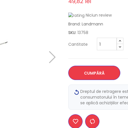
49,82 lei
Niciun review
Brand: Landmann
SKU:
13758
Cantitate
CUMPĂRĂ
Dreptul de retragere es
consumatorului în temei
se aplică achizițiilor ef