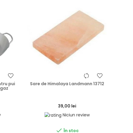
heart
heart
tru pui
Sare de Himalaya Landmann 13712
ngaz
39,00 lei
w
Niciun review

În stoc