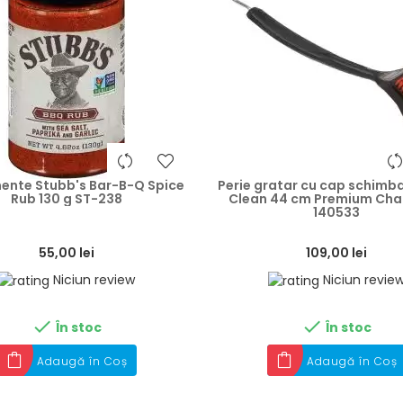
heart
ente Stubb's Bar-B-Q Spice
Perie gratar cu cap schimba
Rub 130 g ST-238
Clean 44 cm Premium Char
140533
55,00 lei
109,00 lei
Niciun review
Niciun revie


În stoc
În stoc
Adaugă în Coș
Adaugă în Coș