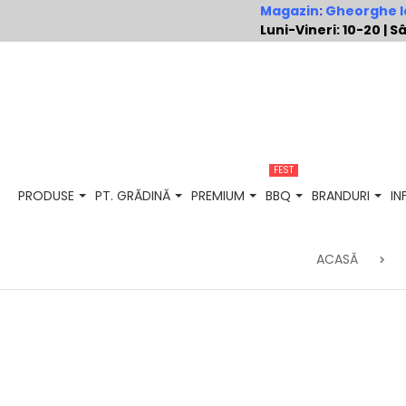
Magazin
:
Gheorghe Io
Luni-Vineri: 10-20 |
FEST
PRODUSE
PT. GRĂDINĂ
PREMIUM
BBQ
BRANDURI
I
ACASĂ