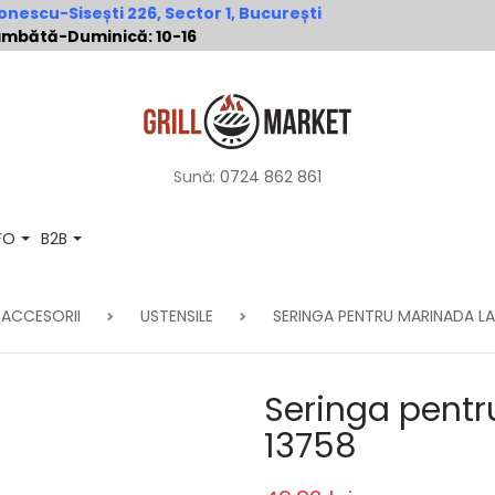
nescu-Sisești 226, Sector 1, București
 Sâmbătă-Duminică: 10-16
Sună:
0724 862 861
NFO
B2B
ACCESORII
USTENSILE
SERINGA PENTRU MARINADA L
Seringa pent
13758