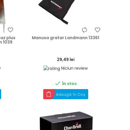
heart
heart
gaz plus
Manusa gratar Landmann 13361
n 1039
29,49 lei
w
Niciun review

În stoc
Adaugă în Coș