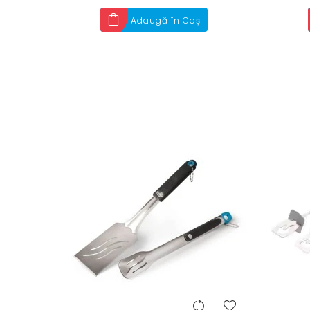
Adaugă în Coș
heart