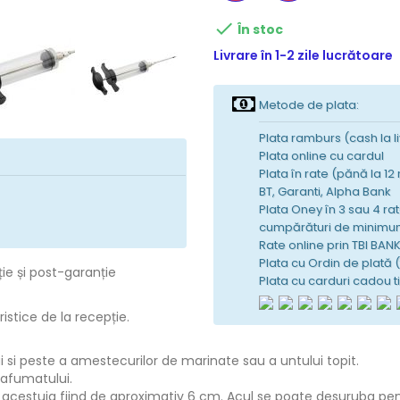

În stoc
Livrare în 1-2 zile lucrătoare
Metode de plata:
Plata ramburs (cash la l
Plata online cu cardul
Plata în rate (pănă la 12
BT, Garanti, Alpha Bank
Plata Oney în 3 sau 4 rat
cumpărături de minimum
Rate online prin TBI BAN
Plata cu Ordin de plată 
ție și post-garanție
Plata cu carduri cadou 
istice de la recepție.
ui si peste a amestecurilor de marinate sau a untului topit.
 afumatului.
a acestuia fiind de aproximativ 6 cm. Acul se poate desuruba pe