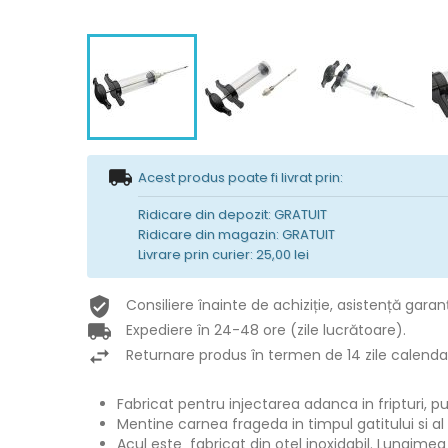
Acest produs poate fi livrat prin:
Ridicare din depozit: GRATUIT
Ridicare din magazin: GRATUIT
Livrare prin curier: 25,00 lei
Consiliere înainte de achiziție, asistență garan
Expediere în 24-48 ore (zile lucrătoare).
Returnare produs în termen de 14 zile calendar
Fabricat pentru injectarea adanca in fripturi, p
Mentine carnea frageda in timpul gatitului si al
Acul este fabricat din otel inoxidabil. Lungime