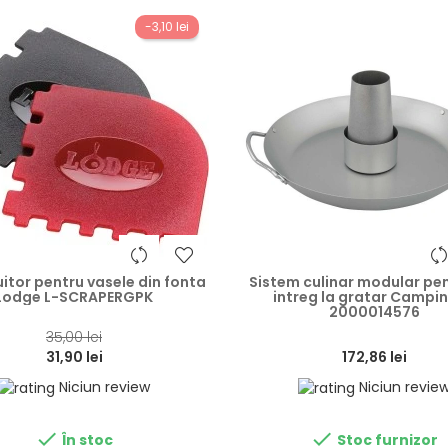
-3,10 lei
heart
uitor pentru vasele din fonta
Sistem culinar modular pen
Lodge L-SCRAPERGPK
intreg la gratar Campi
2000014576
35,00 lei
31,90 lei
172,86 lei
Niciun review
Niciun revie


În stoc
Stoc furnizor