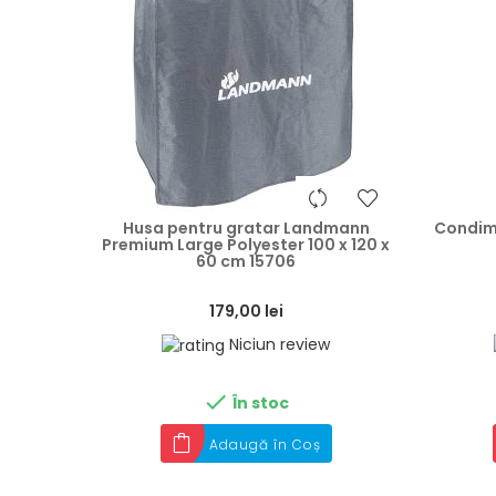
heart
Husa pentru gratar Landmann
Condim
Premium Large Polyester 100 x 120 x
60 cm 15706
179,00 lei
Niciun review

În stoc
Adaugă în Coș