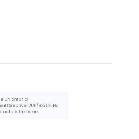
te un drept al
ul Directivei 2011/83/UE. Nu
ectuate între firme.