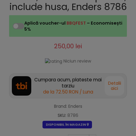
include husa, Enders 8786
Aplică voucher-ul
BBQFEST
– Economisești
5%
250,00 lei
Niciun review
Cumpara acum, plateste mai
Detalii
tarziu
aici
de la
72.50 RON
/ Luna
Brand: Enders
SKU:
8786
DISPONIBIL ÎN MAGAZIN