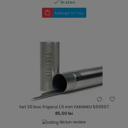

În stoc
Adaugă în Coș
hea
Set 20 buc frigarui 1,5 mm YAKINIKU 500507
85,00 lei
Niciun review