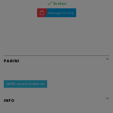

În stoc
Adaugă în Coș

PAGINI
GDPR, acord cookie-uri

INFO