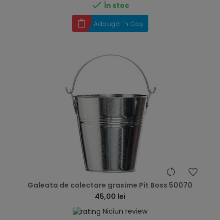

În stoc
Adaugă în Coș
hea
Galeata de colectare grasime Pit Boss 50070
45,00 lei
Niciun review