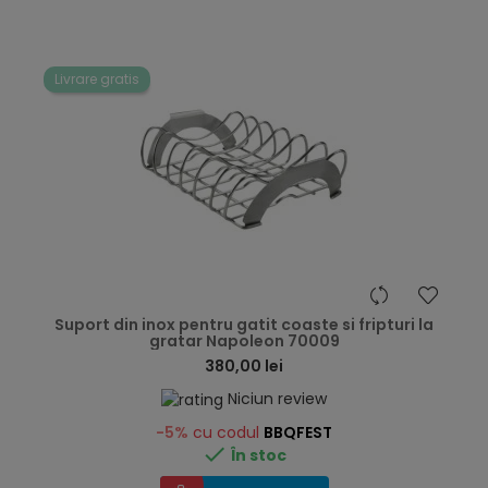
Livrare gratis
hea
Suport din inox pentru gatit coaste si fripturi la
gratar Napoleon 70009
380,00 lei
Niciun review
-5%
cu codul
BBQFEST

În stoc