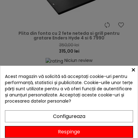
hea
Plita din fonta cu 2 fete neteda si grill pentru
gratare Enders Hyde 4 si 6 7990
350,00 lei
315,00 lei
Niciun review
×

În stoc
Acest magazin vă solicită să acceptați cookie-uri pentru
Adaugă în Coș
performanță, statistici și publicitate. Cookie-urile unor terțe
părți sunt utilizate pentru a vă oferi funcții de autentificare
și anunțuri personalizate. Acceptați aceste cookie-uri și
procesarea datelor personale?
Configureaza
Respinge