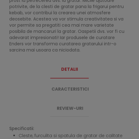
prost la petrecerea dvs. la gratar. Micile ajutoare
potrivite, de la clesti de gratar pana la frigarui pentru
kebab, vor contribui la crearea unei atmosfere
deosebite. Acestea va vor stimula creativitatea si va
vor permite sa pregatiti cea mai mare varietate
posibila de mancaruri la gratar. Oaspetii dvs. vor fi cu
adevarat impresionati! Iar produsele de curatare
Enders vor transforma curatarea gratarului intr-o
sarcina mai usoara ca niciodata.
DETALII
CARACTERISTICI
REVIEW-URI
Specificatii:
Cleste, furculita si spatula de gratar de calitate