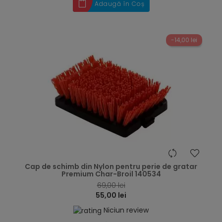
Adaugă în Coș
-14,00 lei
hea
Cap de schimb din Nylon pentru perie de gratar
Premium Char-Broil 140534
69,00 lei
55,00 lei
Niciun review