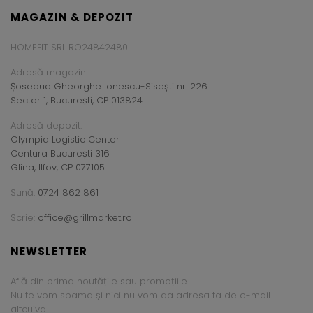
MAGAZIN & DEPOZIT
HOMEFIT SRL RO24842480
Adresă magazin:
Șoseaua Gheorghe Ionescu-Sisești nr. 226
Sector 1, București, CP 013824
Adresă depozit:
Olympia Logistic Center
Centura București 316
Glina, Ilfov, CP 077105
Sună:
0724 862 861
Scrie:
office@grillmarket.ro
NEWSLETTER
Află din prima noutățile sau promoțiile.
Nu te vom spama și nici nu vom da adresa ta de e-mail
altcuiva.