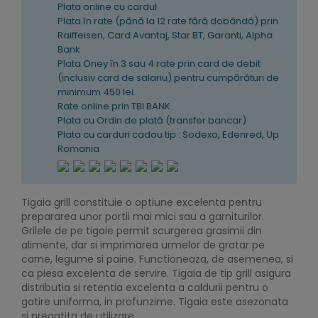
Plata online cu cardul
Plata în rate (pănă la 12 rate fără dobândă) prin
Raiffeisen, Card Avantaj, Star BT, Garanti, Alpha
Bank
Plata Oney în 3 sau 4 rate prin card de debit
(inclusiv card de salariu) pentru cumpărături de
minimum 450 lei.
Rate online prin TBI BANK
Plata cu Ordin de plată (transfer bancar)
Plata cu carduri cadou tip : Sodexo, Edenred, Up
Romania
Tigaia grill constituie o optiune excelenta pentru
prepararea unor portii mai mici sau a garniturilor.
Grilele de pe tigaie permit scurgerea grasimii din
alimente, dar si imprimarea urmelor de gratar pe
carne, legume si paine. Functioneaza, de asemenea, si
ca piesa excelenta de servire. Tigaia de tip grill asigura
distributia si retentia excelenta a caldurii pentru o
gatire uniforma, in profunzime. Tigaia este asezonata
si pregatita de utilizare.