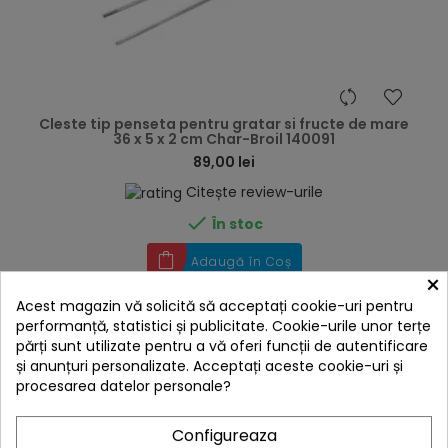
hea
Cleste tip penseta pentru gratar si fructe de mare
36 x 5 x 2 cm Char-Broil 140091
89,00 lei
Citește review-urile

În stoc
Adaugă în Coș
×
Acest magazin vă solicită să acceptați cookie-uri pentru
performanță, statistici și publicitate. Cookie-urile unor terțe
părți sunt utilizate pentru a vă oferi funcții de autentificare
și anunțuri personalizate. Acceptați aceste cookie-uri și
procesarea datelor personale?
Configureaza