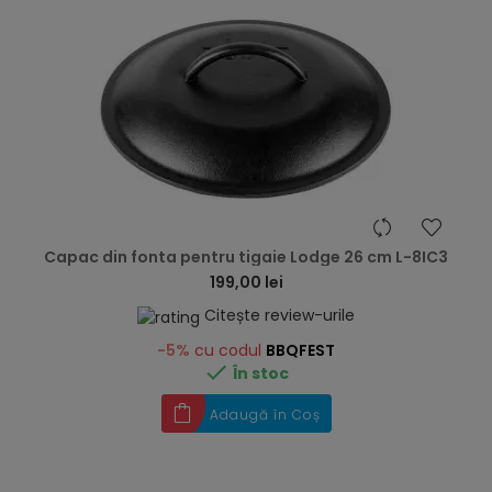
hea
Capac din fonta pentru tigaie Lodge 26 cm L-8IC3
199,00 lei
Citește review-urile
-5%
cu codul
BBQFEST

În stoc
Adaugă în Coș