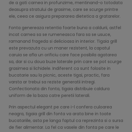
de a gati carnea in profunzime, mentinand-o totodata
deasupra stratului de grasime, care se scurge printre
ele, ceea ce asigura prepararea dietetica a gratarelor.
Fonta genereaza retentia foarte buna a caldurii, astfel
incat carnea sa se rumeneasca fara sa se usuce,
ramanand frageda si delicioasa in interior. Tigaia grill
este prevazuta cu un maner rezistent, la capatul
caruia se afla un orificiu care face posibila agatarea
sa, dar si cu doua buze laterale prin care se pot scurge
grasimea si lichidele. Indiferent ca sunt folosite in
bucatarie sau la picnic, aceste tigai, practic, fara
varsta ar trebui sa reziste generatii intregi.
Confectionata din fonta, tigaia distribuie caldura
uniform de la baza catre peretii laterali.
Prin aspectul elegant pe care i-l confera culoarea
neagra, tigaia grill din fonta va arata bine in toate
bucatariile, asta pe langa faptul ca reprezinta si o sursa
de fier alimentar. La fel ca vasele din fonta pe care le