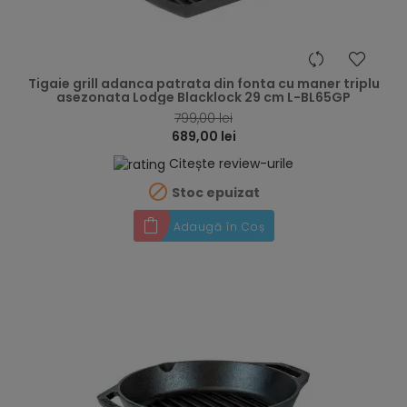
hea
Tigaie grill adanca patrata din fonta cu maner triplu
asezonata Lodge Blacklock 29 cm L-BL65GP
799,00 lei
689,00 lei
Citește review-urile

Stoc epuizat
Adaugă în Coș