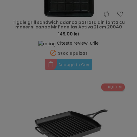
hea
Tigaie grill sandwich adanca patrata din fonta cu
maner si capac Mr Padellas Activa 21 cm 20040
149,00 lei
Citește review-urile

Stoc epuizat
Adaugă în Coș
-110,00 lei