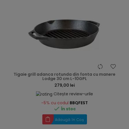
hea
Tigaie grill adanca rotunda din fonta cu manere
Lodge 30 cm L-10GPL
279,00 lei
Citește review-urile
-5%
cu codul
BBQFEST

În stoc
Adaugă în Coș