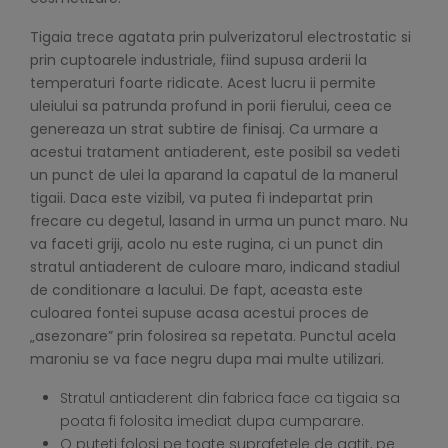
Tigaia trece agatata prin pulverizatorul electrostatic si
prin cuptoarele industriale, fiind supusa arderii la
temperaturi foarte ridicate. Acest lucru ii permite
uleiului sa patrunda profund in porii fierului, ceea ce
genereaza un strat subtire de finisaj. Ca urmare a
acestui tratament antiaderent, este posibil sa vedeti
un punct de ulei la aparand la capatul de la manerul
tigaii. Daca este vizibil, va putea fi indepartat prin
frecare cu degetul, lasand in urma un punct maro. Nu
va faceti griji, acolo nu este rugina, ci un punct din
stratul antiaderent de culoare maro, indicand stadiul
de conditionare a lacului. De fapt, aceasta este
culoarea fontei supuse acasa acestui proces de
„asezonare” prin folosirea sa repetata. Punctul acela
maroniu se va face negru dupa mai multe utilizari.
Stratul antiaderent din fabrica face ca tigaia sa
poata fi folosita imediat dupa cumparare.
O puteti folosi pe toate suprafetele de gatit, pe