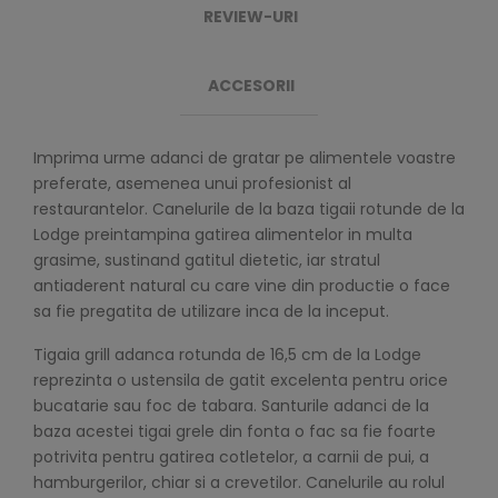
REVIEW-URI
ACCESORII
Imprima urme adanci de gratar pe alimentele voastre
preferate, asemenea unui profesionist al
restaurantelor. Canelurile de la baza tigaii rotunde de la
Lodge preintampina gatirea alimentelor in multa
grasime, sustinand gatitul dietetic, iar stratul
antiaderent natural cu care vine din productie o face
sa fie pregatita de utilizare inca de la inceput.
Tigaia grill adanca rotunda de 16,5 cm de la Lodge
reprezinta o ustensila de gatit excelenta pentru orice
bucatarie sau foc de tabara. Santurile adanci de la
baza acestei tigai grele din fonta o fac sa fie foarte
potrivita pentru gatirea cotletelor, a carnii de pui, a
hamburgerilor, chiar si a crevetilor. Canelurile au rolul