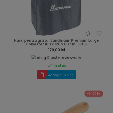
hea
Husa pentru gratar Landmann Premium Large
Polyester 100 x 120 x 60 cm 15706
179,00 lei
Citește review-urile

În stoc
Adaugă în Coș
-14,00 lei