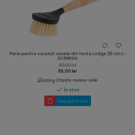
hea
Perie pentru curatat vasele din fonta Lodge 25 cm L-
SCRBRSH
69,00 lei
55,00 lei
Citește review-urile

În stoc
Adaugă în Coș