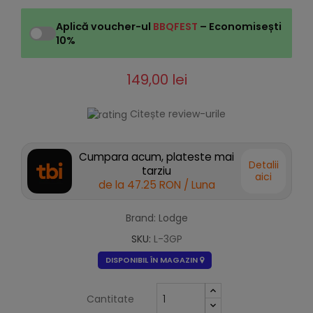
Aplică voucher-ul
BBQFEST
– Economisești
10%
149,00 lei
Citește review-urile
Cumpara acum, plateste mai
Detalii
tarziu
aici
de la
47.25 RON
/ Luna
Brand: Lodge
SKU:
L-3GP
DISPONIBIL ÎN MAGAZIN
Cantitate