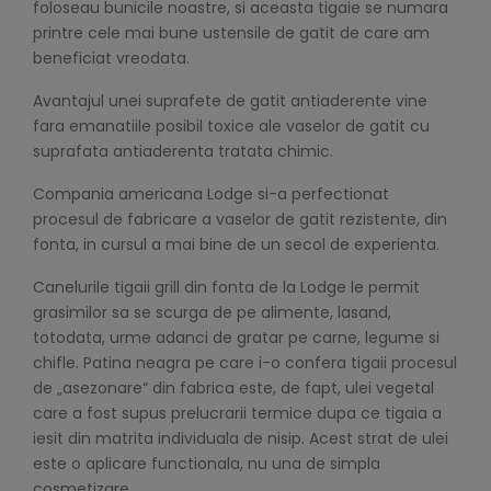
foloseau bunicile noastre, si aceasta tigaie se numara
printre cele mai bune ustensile de gatit de care am
beneficiat vreodata.
Avantajul unei suprafete de gatit antiaderente vine
fara emanatiile posibil toxice ale vaselor de gatit cu
suprafata antiaderenta tratata chimic.
Compania americana Lodge si-a perfectionat
procesul de fabricare a vaselor de gatit rezistente, din
fonta, in cursul a mai bine de un secol de experienta.
Canelurile tigaii grill din fonta de la Lodge le permit
grasimilor sa se scurga de pe alimente, lasand,
totodata, urme adanci de gratar pe carne, legume si
chifle. Patina neagra pe care i-o confera tigaii procesul
de „asezonare“ din fabrica este, de fapt, ulei vegetal
care a fost supus prelucrarii termice dupa ce tigaia a
iesit din matrita individuala de nisip. Acest strat de ulei
este o aplicare functionala, nu una de simpla
cosmetizare.