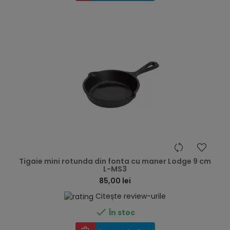
hea
Tigaie mini rotunda din fonta cu maner Lodge 9 cm
L-MS3
85,00 lei
Citește review-urile

În stoc