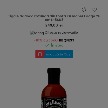
hea
Tigaie adanca rotunda din fonta cu maner Lodge 26
cm L-8SK3
249,00 lei
Citește review-urile
-10%
cu codul
BBQFEST

În stoc
Adaugă în Coș