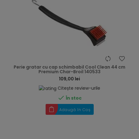
hea
Perie gratar cu cap schimbabil Cool Clean 44 cm
Premium Char-Broil 140533
109,00 lei
Citește review-urile

În stoc
Adaugă în Coș