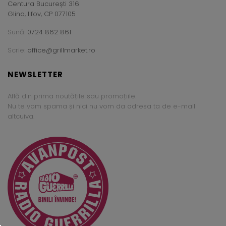
Centura București 316
Glina, Ilfov, CP 077105
Sună:
0724 862 861
Scrie:
office@grillmarket.ro
NEWSLETTER
Află din prima noutățile sau promoțiile.
Nu te vom spama și nici nu vom da adresa ta de e-mail
altcuiva.