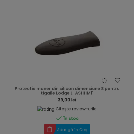
hea
Protectie maner din silicon dimensiune S pentru
tigaile Lodge L-ASHHM11
39,00 lei
Citește review-urile

În stoc
Adaugă în Coș