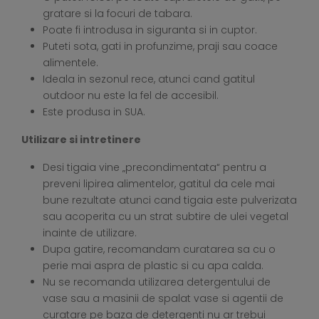
gratare si la focuri de tabara.
Poate fi introdusa in siguranta si in cuptor.
Puteti sota, gati in profunzime, praji sau coace
alimentele.
Ideala in sezonul rece, atunci cand gatitul
outdoor nu este la fel de accesibil.
Este produsa in SUA.
Utilizare si intretinere
Desi tigaia vine „precondimentata“ pentru a
preveni lipirea alimentelor, gatitul da cele mai
bune rezultate atunci cand tigaia este pulverizata
sau acoperita cu un strat subtire de ulei vegetal
inainte de utilizare.
Dupa gatire, recomandam curatarea sa cu o
perie mai aspra de plastic si cu apa calda.
Nu se recomanda utilizarea detergentului de
vase sau a masinii de spalat vase si agentii de
curatare pe baza de detergenti nu ar trebui