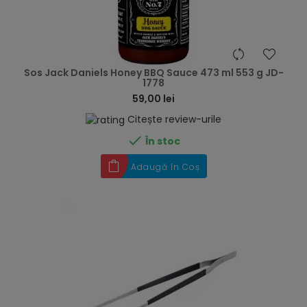
hea
Sos Jack Daniels Honey BBQ Sauce 473 ml 553 g JD-
1778
59,00 lei
Citește review-urile

În stoc
Adaugă în Coș