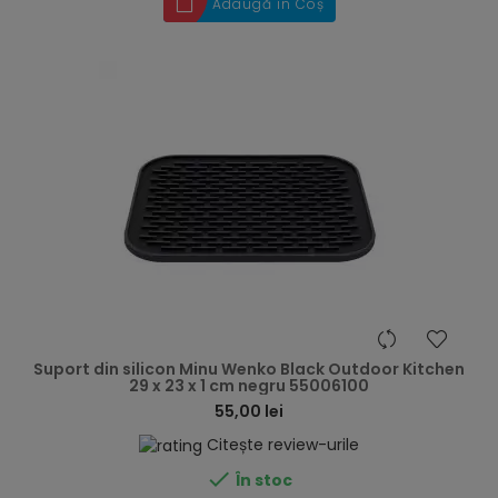
Adaugă în Coș
hea
Suport din silicon Minu Wenko Black Outdoor Kitchen
29 x 23 x 1 cm negru 55006100
55,00 lei
Citește review-urile

În stoc