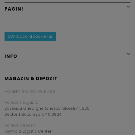

PAGINI
GDPR, acord cookie-uri

INFO
MAGAZIN & DEPOZIT
HOMEFIT SRL RO24842480
Adresă magazin:
Șoseaua Gheorghe Ionescu-Sisești nr. 226
Sector 1, București, CP 013824
Adresă depozit:
Olympia Logistic Center