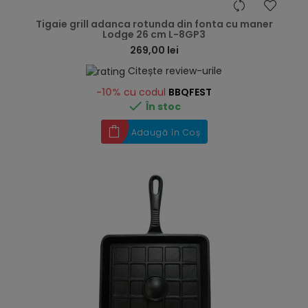
hea
Tigaie grill adanca rotunda din fonta cu maner
Lodge 26 cm L-8GP3
269,00 lei
Citește review-urile
-10%
cu codul
BBQFEST

În stoc
Adaugă în Coș