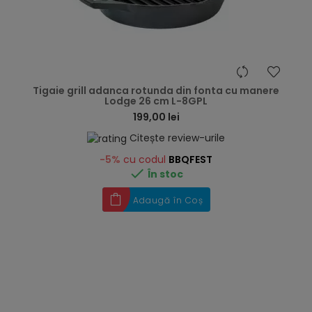
hea
Tigaie grill adanca rotunda din fonta cu manere
Lodge 26 cm L-8GPL
199,00 lei
Citește review-urile
-5%
cu codul
BBQFEST

În stoc
Adaugă în Coș