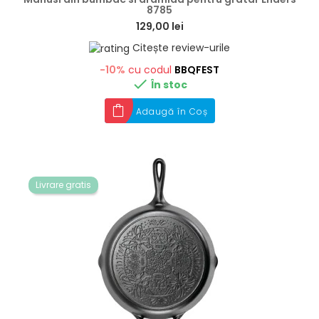
8785
129,00 lei
Citește review-urile
-10%
cu codul
BBQFEST

În stoc
Adaugă în Coș
Livrare gratis