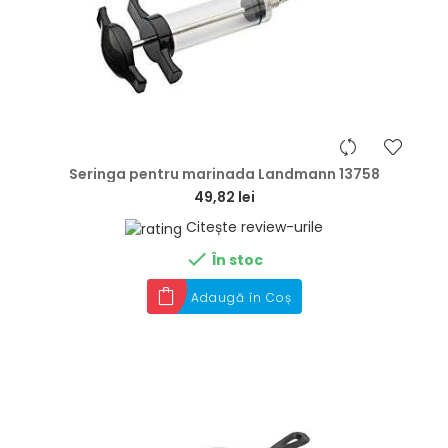
hea
Seringa pentru marinada Landmann 13758
49,82 lei
Citește review-urile

În stoc
Adaugă în Coș