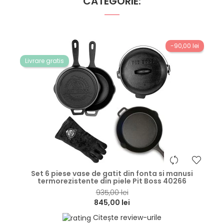
CATEGORIE:
-90,00 lei
Livrare gratis
hea
Set 6 piese vase de gatit din fonta si manusi
termorezistente din piele Pit Boss 40266
935,00 lei
845,00 lei
Citește review-urile