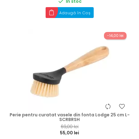

În stoc
Adaugă în Coș
-14,00 lei
hea
Perie pentru curatat vasele din fonta Lodge 25 cm L-
SCRBRSH
69,00 lei
55,00 lei