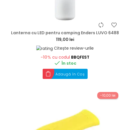
hea
Lanterna cu LED pentru camping Enders LUVO 6488
119,00 lei
Citește review-urile
-10%
cu codul
BBQFEST

În stoc
Adaugă în Coș
-10,00 lei