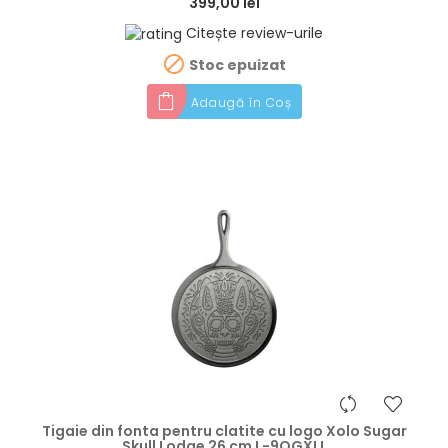
399,00 lei
Citește review-urile

Stoc epuizat
Adaugă în Coș
hea
Tigaie din fonta pentru clatite cu logo Xolo Sugar
Skull Lodge 26 cm L-9OGXLL