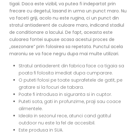
tigaii. Daca este vizibil, va putea fi indepartat prin
frecare cu degetul, lasand in urma un punct maro. Nu
va faceti griji, acolo nu este rugina, ci un punct din
stratul antiaderent de culoare maro, indicand stadiul
de conditionare a lacului. De fapt, aceasta este
culoarea fontei supuse acasa acestui proces de
„asezonare” prin folosirea sa repetata. Punctul acela
maroniu se va face negru dupa mai multe utilizari.
Stratul antiaderent din fabrica face ca tigaia sa
poata fi folosita imediat dupa cumparare.
O puteti folosi pe toate suprafetele de gatit, pe
gratare si la focuri de tabara.
Poate fi introdusa in siguranta si in cuptor.
Puteti sota, gati in profunzime, praji sau coace
alimentele.
Ideala in sezonul rece, atunci cand gatitul
outdoor nu este la fel de accesibil.
Este produsa in SUA.