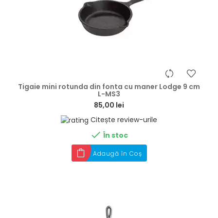
hea
Tigaie mini rotunda din fonta cu maner Lodge 9 cm
L-MS3
85,00 lei
Citește review-urile

În stoc
Adaugă în Coș