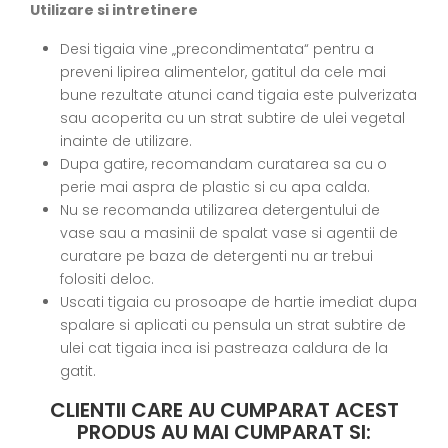
Utilizare si intretinere
Desi tigaia vine „precondimentata“ pentru a
preveni lipirea alimentelor, gatitul da cele mai
bune rezultate atunci cand tigaia este pulverizata
sau acoperita cu un strat subtire de ulei vegetal
inainte de utilizare.
Dupa gatire, recomandam curatarea sa cu o
perie mai aspra de plastic si cu apa calda.
Nu se recomanda utilizarea detergentului de
vase sau a masinii de spalat vase si agentii de
curatare pe baza de detergenti nu ar trebui
folositi deloc.
Uscati tigaia cu prosoape de hartie imediat dupa
spalare si aplicati cu pensula un strat subtire de
ulei cat tigaia inca isi pastreaza caldura de la
gatit.
CLIENTII CARE AU CUMPARAT ACEST
PRODUS AU MAI CUMPARAT SI: