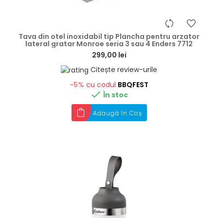
hea
Tava din otel inoxidabil tip Plancha pentru arzator
lateral gratar Monroe seria 3 sau 4 Enders 7712
299,00 lei
Citește review-urile
-5%
cu codul
BBQFEST

În stoc
Adaugă în Coș