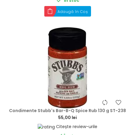

În stoc
Adaugă în Coș
hea
Condimente Stubb's Bar-B-Q Spice Rub 130 g ST-238
55,00 lei
Citește review-urile