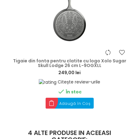
hea
Tigaie din fonta pentru clatite cu logo Xolo Sugar
Skull Lodge 26 cm L-9OGXLL
249,00 lei
Citește review-urile

În stoc
Adaugă în Coș
4 ALTE PRODUSE IN ACEEASI