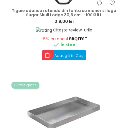
hea
Tigaie adanca rotunda din fonta cu maner si logo
Sugar Skull Lodge 30,5 cm L-10SKULL
319,00 lei
Citește review-urile
-5%
cu codul
BBQFEST

În stoc
Adaugă în Coș
Livrare gratis