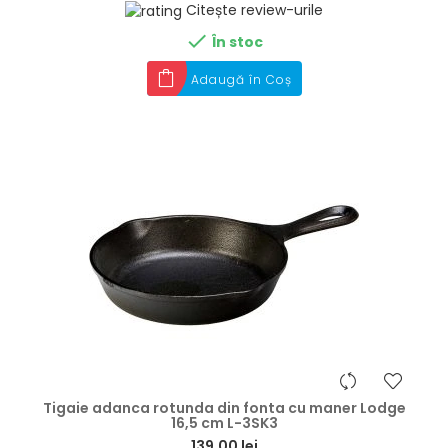
Citește review-urile

În stoc
Adaugă în Coș
hea
Tigaie adanca rotunda din fonta cu maner Lodge
16,5 cm L-3SK3
139,00 lei