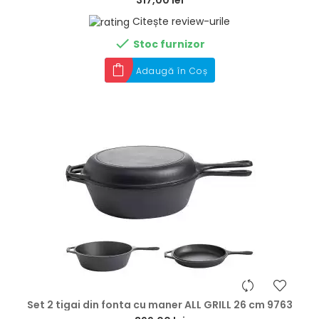
Citește review-urile

Stoc furnizor
Adaugă în Coș
hea
Set 2 tigai din fonta cu maner ALL GRILL 26 cm 9763