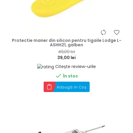
hea
Protectie maner din silicon pentru tigaile Lodge L-
ASHH21, galben
49,00 lei
39,00 lei
Citește review-urile

În stoc
Adaugă în Coș