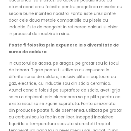
atunci cand erau folosite pentru pregatirea meselor cu
secole bune inaintea noastra. Fonta este unul dintre
doar cele doua metale compatibile cu plitele cu
inductie. Este de neegalat in retinerea caldurii si chiar
in procesul de incalzire in sine.
Poate fi folosita prin expunere la o diversitate de
surse de caldura
In cuptorul de acasa, pe aragaz, pe gratar sau la focul
de tabara. Tigaia poate fi utilizata cu expunere la
diferite surse de caldura, inclusiv plite si cuptoare cu
gaz, electrice, cu inductie sau din sticla ceramica.
Atunci cand o folositi pe suprafete de sticla, aveti grija
sa nu o deplasati prin alunecarea sa pe plita pentru ca
exista riscul sa se zgarie suprafata. Fonta asezonata
din productie poate fi, de asemenea, utilizata pe gratar
cu carbuni sau la foc in aer liber. Incepeti incalzirea
tigarii la o temperatura scazuta si cresteti treptat
temperatura pana la un nivel mediu sau ridicat. Dupa