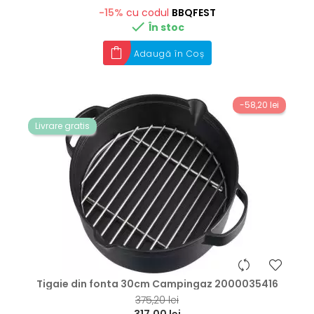
-15%
cu codul
BBQFEST

În stoc
Adaugă în Coș
-58,20 lei
Livrare gratis
hea
Tigaie din fonta 30cm Campingaz 2000035416
375,20 lei
317,00 lei