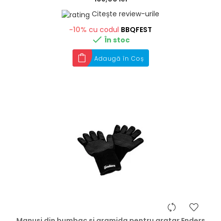
Citește review-urile
-10%
cu codul
BBQFEST

În stoc
Adaugă în Coș
hea
Manusi din bumbac si aramida pentru gratar Enders