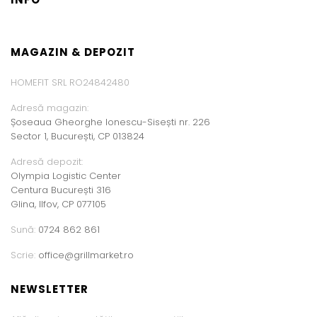
MAGAZIN & DEPOZIT
HOMEFIT SRL RO24842480
Adresă magazin:
Șoseaua Gheorghe Ionescu-Sisești nr. 226
Sector 1, București, CP 013824
Adresă depozit:
Olympia Logistic Center
Centura București 316
Glina, Ilfov, CP 077105
Sună:
0724 862 861
Scrie:
office@grillmarket.ro
NEWSLETTER