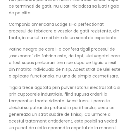
ce terminati de gatit, nu uitati niciodata sa luati tigaia
de pe plita.
Compania americana Lodge si-a perfectionat
procesul de fabricare a vaselor de gatit rezistente, din
fonta, in cursul a mai bine de un secol de experienta.
Patina neagra pe care i-o confera tigaii procesul de
„asezonare“ din fabrica este, de fapt, ulei vegetal care
a fost supus prelucrarii termice dupa ce tigaia a iesit
din matrita individuala de nisip. Acest strat de ulei este
o aplicare functionala, nu una de simpla cosmetizare.
Tigaia trece agatata prin pulverizatorul electrostatic si
prin cuptoarele industriale, fiind supusa arderii la
temperaturi foarte ridicate. Acest lucru ii permite
uleiului sa patrunda profund in porii fierului, ceea ce
genereaza un strat subtire de finisaj. Ca urmare a
acestui tratament antiaderent, este posibil sa vedeti
un punct de ulei la aparand la capatul de la manerul