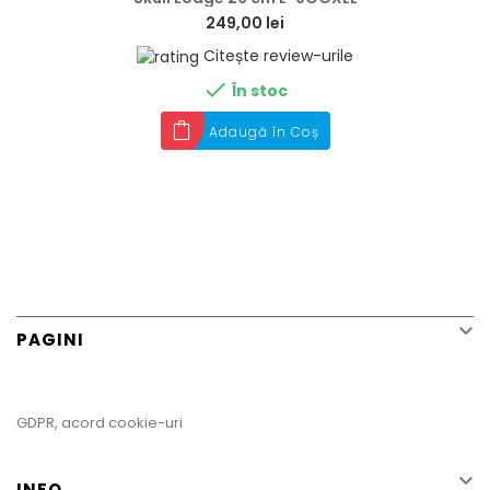
249,00 lei
Citește review-urile

În stoc
Adaugă în Coș

PAGINI
GDPR, acord cookie-uri

INFO