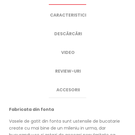
CARACTERISTICI
DESCĂRCĂRI
VIDEO
REVIEW-URI
ACCESORII
Fabricata din fonta
Vasele de gatit din fonta sunt ustensile de bucatarie
create cu mai bine de un mileniu in urma, dar
bucurandu-se si astazi de aceeasi popularitate ca