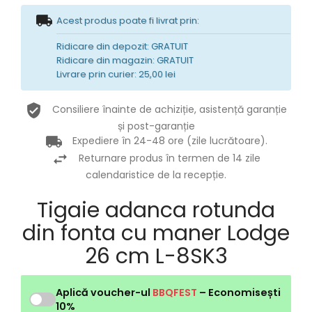
Acest produs poate fi livrat prin:
Ridicare din depozit: GRATUIT
Ridicare din magazin: GRATUIT
Livrare prin curier: 25,00 lei
Consiliere înainte de achiziție, asistență garanție
și post-garanție
Expediere în 24-48 ore (zile lucrătoare).
Returnare produs în termen de 14 zile
calendaristice de la recepție.
Tigaie adanca rotunda
din fonta cu maner Lodge
26 cm L-8SK3
Aplică voucher-ul
BBQFEST
– Economisești
10%