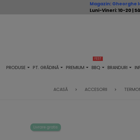
Magazin
:
Gheorghe Io
Luni-Vineri: 10-20 |
FEST
PRODUSE
PT. GRĂDINĂ
PREMIUM
BBQ
BRANDURI
I
ACASĂ
ACCESORII
TERMO
Livrare gratis