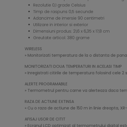
Rezolutie 0,1 grade Celsius
Timp de raspuns 0,5 secunde
Adancime de imersie 90 centimetri
Utilizare in interior si exterior
Dimensiuni produs: 21,6 x 6,35 x 17,8 cm
Greutate articol: 380 grame
WIRELESS
» Monitorizati temperatura de la o distanta de pana
MONITORIZATI DOUA TEMPERATURI IN ACELASI TIMP
» Inregistrati citirile de temperatura folosind cele 
ALERTE PROGRAMABILE
» Termometrul pentru carne va alerteaza daca tem
RAZA DE ACTIUNE EXTINSA
» Cu o raza de actiune de 150 m in linie dreapta, 
AFISAJ USOR DE CITIT
» Ecranul LCD optimizat al termometrului digital este