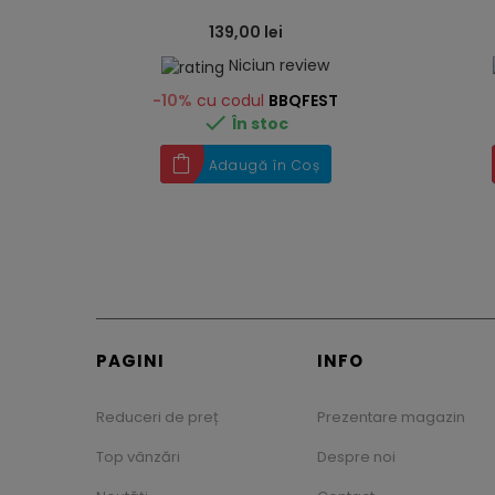
139,00 lei
Niciun review
-10%
cu codul
BBQFEST

În stoc
Adaugă în Coș
PAGINI
INFO
Reduceri de preț
Prezentare magazin
Top vânzări
Despre noi