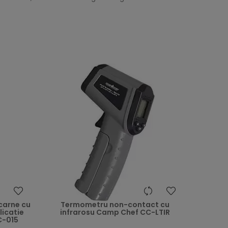
heart
heart
carne cu
Termometru non-contact cu
licatie
infrarosu Camp Chef CC-LTIR
C-015