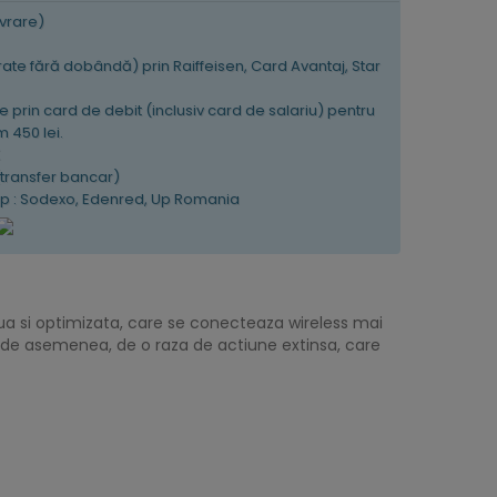
ivrare)
 rate fără dobândă) prin Raiffeisen, Card Avantaj, Star
e prin card de debit (inclusiv card de salariu) pentru
 450 lei.
K
(transfer bancar)
tip : Sodexo, Edenred, Up Romania
ua si optimizata, care se conecteaza wireless mai
 de asemenea, de o raza de actiune extinsa, care