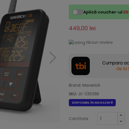
Aplică voucher-ul
BB
449,00 lei
Niciun review
Cumpara acu
de la
Brand: Maverick
SKU:
JS-33638B
DISPONIBIL ÎN MAGAZIN
Cantitate