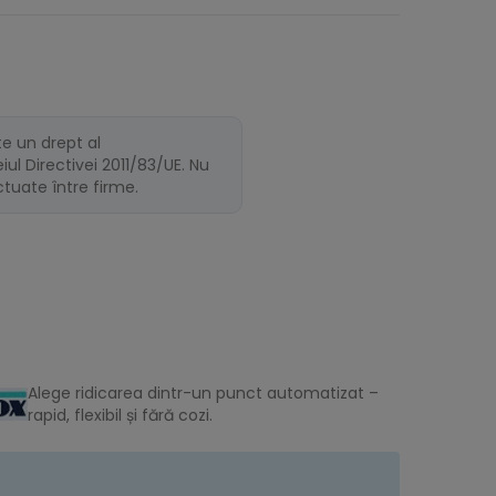
te un drept al
ul Directivei 2011/83/UE. Nu
ectuate între firme.
Alege ridicarea dintr-un punct automatizat –
rapid, flexibil și fără cozi.