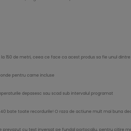
 la 150 de metri, ceea ce face ca acest produs sa fie unul dintr
2 sonde pentru carne incluse
peraturile depasesc sau scad sub intervalul programat
XR-40 bate toate recordurile! O raza de actiune mult mai buna d
 prevazut cu text inversat pe fundal portocaliu, pentru citire mai