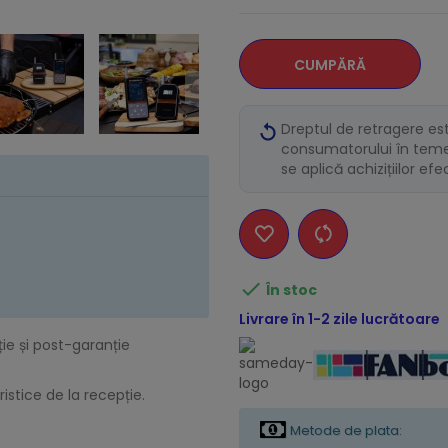
CUMPĂRĂ
Dreptul de retragere es
consumatorului în temei
se aplică achizițiilor ef

În stoc
Livrare în 1-2 zile lucrătoare
ție și post-garanție
istice de la recepție.
Metode de plata: