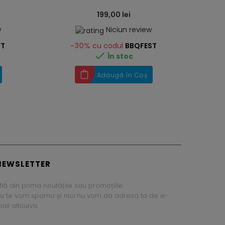
199,00 lei
w
Niciun review
ST
-30%
cu codul
BBQFEST

În stoc
Adaugă în Coș
NEWSLETTER
flă din prima noutățile sau promoțiile.
u te vom spama și nici nu vom da adresa ta de e-
ail altcuiva.