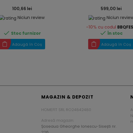
100,66 lei
599,00 lei
Niciun review
Niciun revie
-10%
cu codul
BBQFE


Stoc furnizor
În stoc
Adaugă în Coș
Adaugă în Coș
MAGAZIN & DEPOZIT
HOMEFIT SRL RO24842480
A
N
Adresă magazin:
m
Șoseaua Gheorghe Ionescu-Sisești nr.
226