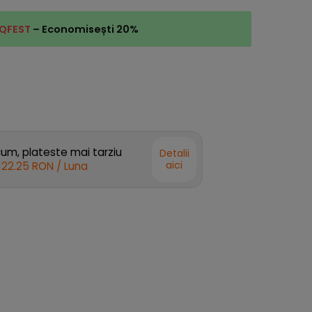
QFEST
– Economisești 20%
m, plateste mai tarziu
Detalii
aici
122.25 RON
/ Luna