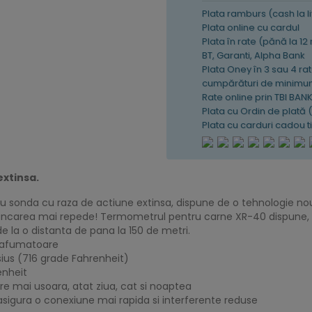
Plata ramburs (cash la l
Plata online cu cardul
Plata în rate (pănă la 12
BT, Garanti, Alpha Bank
Plata Oney în 3 sau 4 rat
cumpărături de minimum
Rate online prin TBI BAN
Plata cu Ordin de plată 
Plata cu carduri cadou 
xtinsa.
cu sonda cu raza de actiune extinsa, dispune de o tehnologie no
i mancarea mai repede! Termometrul pentru carne XR-40 dispune,
e la o distanta de pana la 150 de metri.
 afumatoare
ius (716 grade Fahrenheit)
enheit
re mai usoara, atat ziua, cat si noaptea
sigura o conexiune mai rapida si interferente reduse