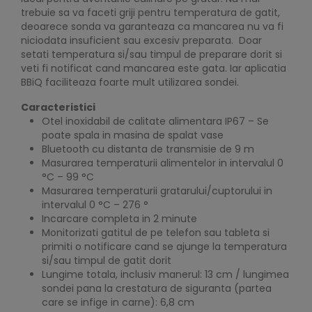
trebuie sa va faceti griji pentru temperatura de gatit,
deoarece sonda va garanteaza ca mancarea nu va fi
niciodata insuficient sau excesiv preparata. Doar
setati temperatura si/sau timpul de preparare dorit si
veti fi notificat cand mancarea este gata. Iar aplicatia
BBiQ faciliteaza foarte mult utilizarea sondei.
Caracteristici
Otel inoxidabil de calitate alimentara IP67 – Se
poate spala in masina de spalat vase
Bluetooth cu distanta de transmisie de 9 m
Masurarea temperaturii alimentelor in intervalul 0
°C – 99 °C
Masurarea temperaturii gratarului/cuptorului in
intervalul 0 °C – 276 °
Incarcare completa in 2 minute
Monitorizati gatitul de pe telefon sau tableta si
primiti o notificare cand se ajunge la temperatura
si/sau timpul de gatit dorit
Lungime totala, inclusiv manerul: 13 cm / lungimea
sondei pana la crestatura de siguranta (partea
care se infige in carne): 6,8 cm