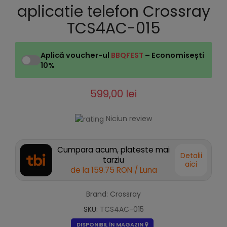
aplicatie telefon Crossray
TCS4AC-015
Aplică voucher-ul
BBQFEST
– Economisești
10%
599,00 lei
Niciun review
Cumpara acum, plateste mai
Detalii
tarziu
aici
de la
159.75 RON
/ Luna
Brand: Crossray
SKU:
TCS4AC-015
DISPONIBIL ÎN MAGAZIN