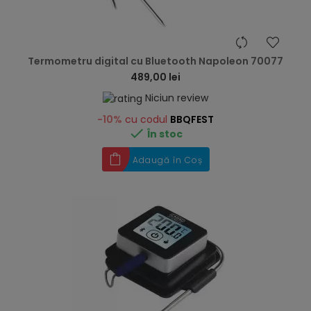
hea
Termometru digital cu Bluetooth Napoleon 70077
489,00 lei
Niciun review
-10%
cu codul
BBQFEST

În stoc
Adaugă în Coș