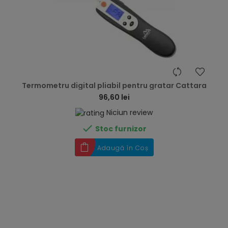
hea
Termometru digital pliabil pentru gratar Cattara
96,60 lei
Niciun review

Stoc furnizor
Adaugă în Coș