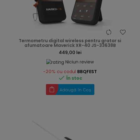
hea
Termometru digital wireless pentru gratar si
afumatoare Maverick XR-40 JS-33638B
449,00 lei
Niciun review
-20%
cu codul
BBQFEST

În stoc
Adaugă în Coș