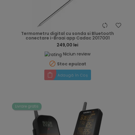
hea
Termometru digital cu sonda si Bluetooth
conectare i-Braai app Cadac 2017001
249,00 lei
Niciun review

Stoc epuizat
Adaugă în Coș
Livrare gratis