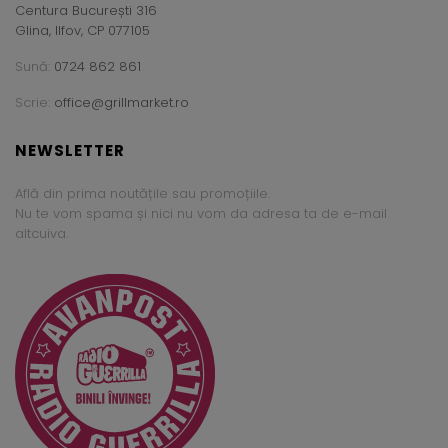
Centura București 316
Glina, Ilfov, CP 077105
Sună:
0724 862 861
Scrie:
office@grillmarket.ro
NEWSLETTER
Află din prima noutățile sau promoțiile.
Nu te vom spama și nici nu vom da adresa ta de e-mail
altcuiva.