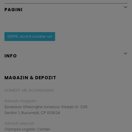

PAGINI
GDPR, acord cookie-uri

INFO
MAGAZIN & DEPOZIT
HOMEFIT SRL RO24842480
Adresă magazin:
Șoseaua Gheorghe Ionescu-Sisești nr. 226
Sector 1, București, CP 013824
Adresă depozit:
Olympia Logistic Center