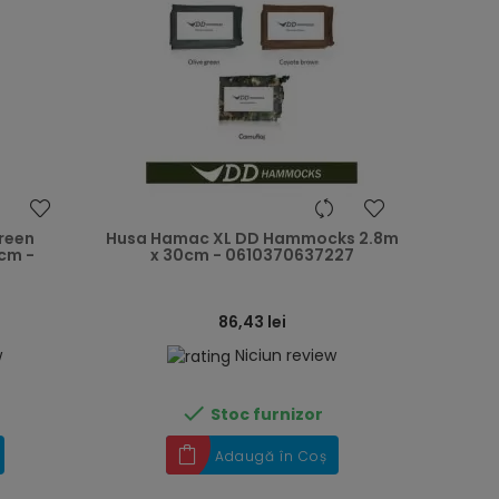
heart
heart
reen
Husa Hamac XL DD Hammocks 2.8m
cm -
x 30cm - 0610370637227
86,43 lei
w
Niciun review

Stoc furnizor
Adaugă în Coș