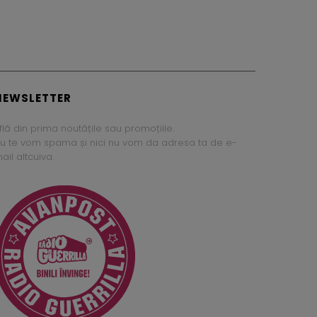
NEWSLETTER
flă din prima noutățile sau promoțiile.
u te vom spama și nici nu vom da adresa ta de e-
ail altcuiva.