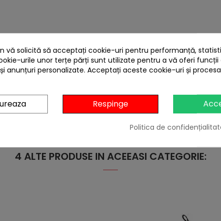
 vă solicită să acceptați cookie-uri pentru performanță, statistic
ookie-urile unor terțe părți sunt utilizate pentru a vă oferi funcții
 și anunțuri personalizate. Acceptați aceste cookie-uri și proces
gureaza
Respinge
Acc
Politica de confidențialitat
4 ALTE PRODUSE IN ACEEASI CATEGORIE: