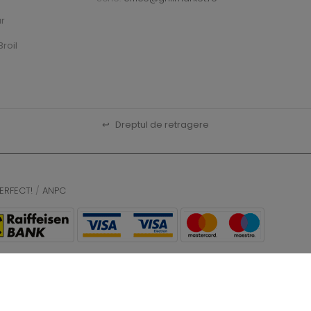
ar
roil
↩
Dreptul de retragere
ERFECT!
/
ANPC