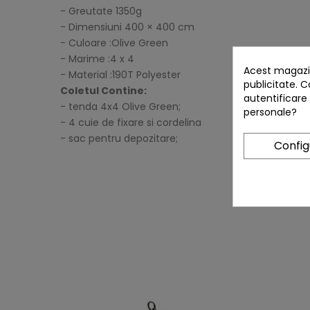
- Greutate
1350g
- Dimensiuni 400 × 400 cm
- Culoare :Olive Green
- Marime :4 x 4
Acest magazin
- Material :190T Polyester
publicitate. C
Coletul Contine:
autentificare
- tenda 4x4 Olive Green;
personale?
- 4 cuie de fixare si cordelina
- sac pentru depozitare;
Confi