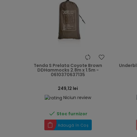
heart
Tenda S Prelata Coyote Brown
Underbl
DDHammocks 2.8m x 1.5m -
0610370637135
249,12 lei
Niciun review

Stoc furnizor
Adaugă în Coș