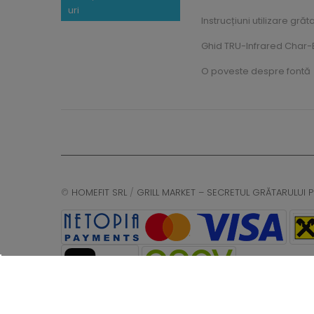
uri
Instrucțiuni utilizare grăt
Ghid TRU-Infrared Char-B
O poveste despre fontă
©
HOMEFIT SRL
/
GRILL MARKET – SECRETUL GRĂTARULUI P