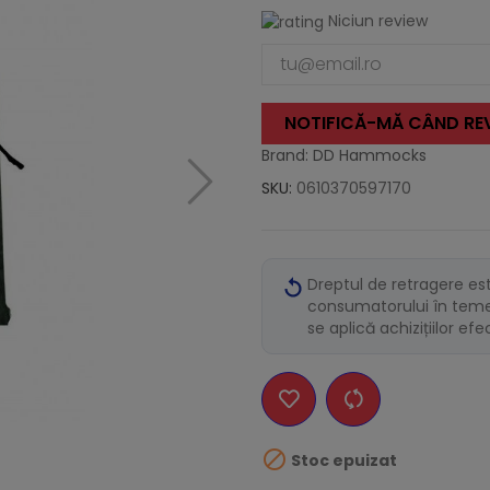
Niciun review
NOTIFICĂ-MĂ CÂND REV
Brand: DD Hammocks
SKU:
0610370597170
Dreptul de retragere es
consumatorului în temei
se aplică achizițiilor ef

Stoc epuizat