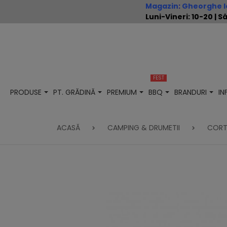
Magazin
:
Gheorghe Io
Luni-Vineri: 10-20 |
FEST
PRODUSE
PT. GRĂDINĂ
PREMIUM
BBQ
BRANDURI
I
ACASĂ
CAMPING & DRUMETII
CORT