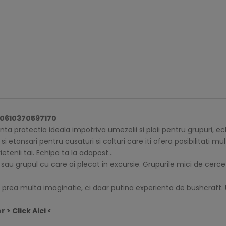
 0610370597170
protectia ideala impotriva umezelii si ploii pentru grupuri, ech
 etansari pentru cusaturi si colturi care iti ofera posibilitati m
etenii tai. Echipa ta la adapost…
u grupul cu care ai plecat in excursie. Grupurile mici de cerceta
uie prea multa imaginatie, ci doar putina experienta de bushcraft
or
> Click Aici <