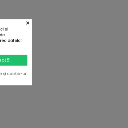
×
i și
 de
area datelor
eptă
e și cookie-uri