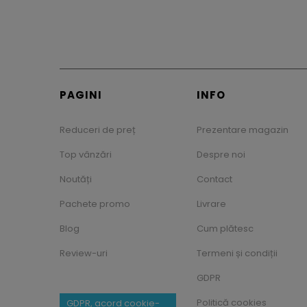
PAGINI
INFO
Reduceri de preț
Prezentare magazin
Top vânzări
Despre noi
Noutăți
Contact
Pachete promo
Livrare
Blog
Cum plătesc
Review-uri
Termeni și condiții
GDPR
Politică cookies
GDPR, acord cookie-