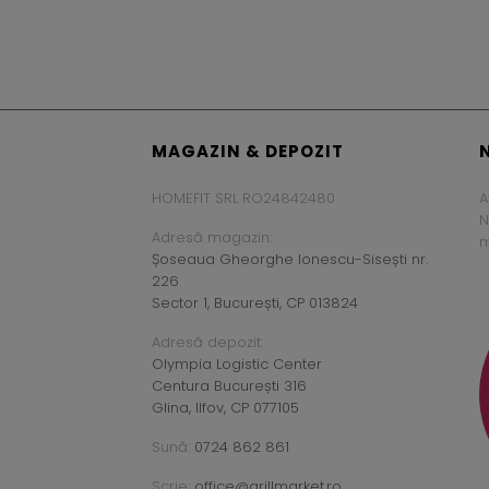
MAGAZIN & DEPOZIT
HOMEFIT SRL RO24842480
A
N
Adresă magazin:
m
Șoseaua Gheorghe Ionescu-Sisești nr.
226
Sector 1, București, CP 013824
Adresă depozit:
Olympia Logistic Center
Centura București 316
Glina, Ilfov, CP 077105
Sună:
0724 862 861
Scrie:
office@grillmarket.ro