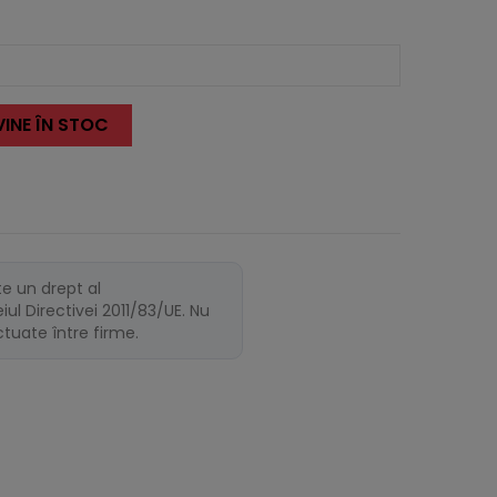
INE ÎN STOC
te un drept al
ul Directivei 2011/83/UE. Nu
ectuate între firme.