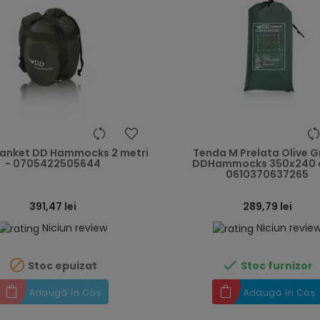
heart
anket DD Hammocks 2 metri
Tenda M Prelata Olive G
- 0705422505644
DDHammocks 350x240 
0610370637265
391,47 lei
289,79 lei
Niciun review
Niciun revie


Stoc epuizat
Stoc furnizor
Adaugă în Coș
Adaugă în Coș