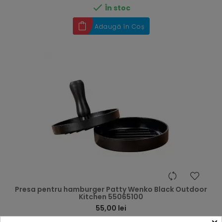

În stoc
Adaugă în Coș
hea
Presa pentru hamburger Patty Wenko Black Outdoor
Kitchen 55065100
55,00 lei