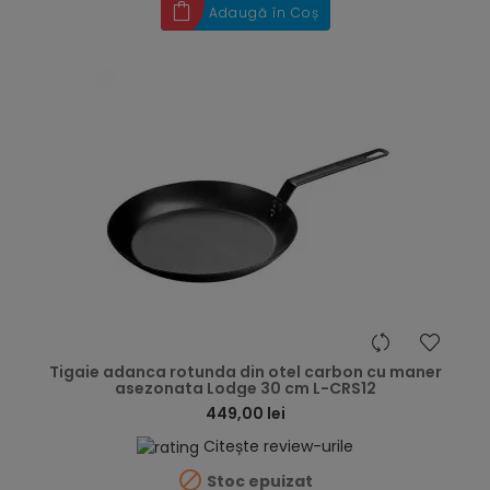
Adaugă în Coș
hea
Tigaie adanca rotunda din otel carbon cu maner
asezonata Lodge 30 cm L-CRS12
449,00 lei
Citește review-urile

Stoc epuizat