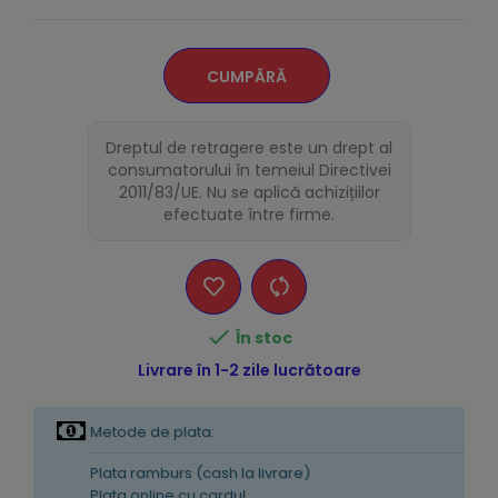
CUMPĂRĂ
Dreptul de retragere este un drept al
consumatorului în temeiul Directivei
2011/83/UE. Nu se aplică achizițiilor
efectuate între firme.

În stoc
Livrare în 1-2 zile lucrătoare
Metode de plata:
Plata ramburs (cash la livrare)
Plata online cu cardul