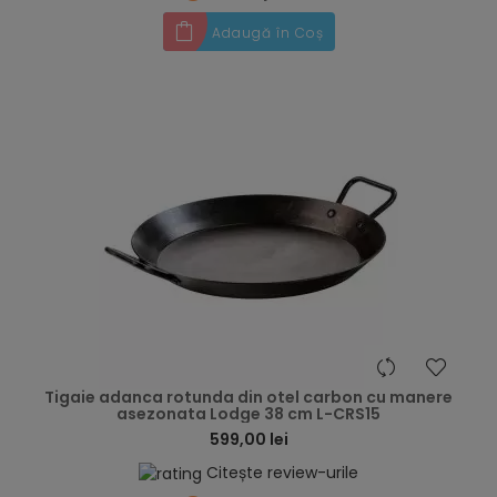
Adaugă în Coș
hea
Tigaie adanca rotunda din otel carbon cu manere
asezonata Lodge 38 cm L-CRS15
599,00 lei
Citește review-urile