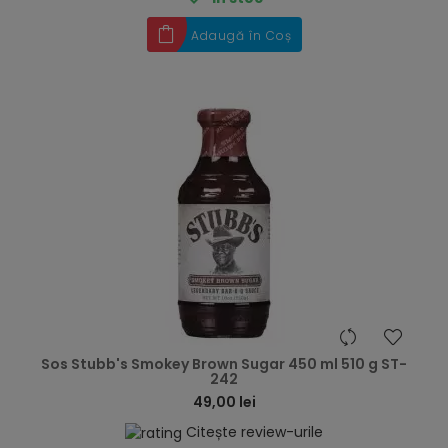
Adaugă în Coș
hea
Sos Stubb's Smokey Brown Sugar 450 ml 510 g ST-
242
49,00 lei
Citește review-urile