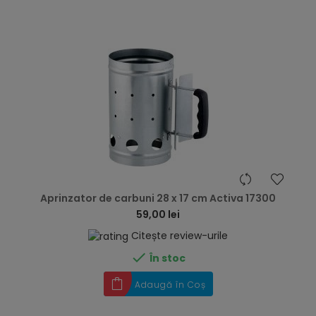
hea
Aprinzator de carbuni 28 x 17 cm Activa 17300
59,00 lei
Citește review-urile

În stoc
Adaugă în Coș