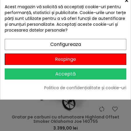
×
Citește review-urile
Acest magazin vă solicită să acceptați cookie-uri pentru

În stoc
performanță, statistici și publicitate. Cookie-urile unor terțe
părți sunt utilizate pentru a vă oferi funcții de autentificare
Adaugă în Coș
și anunțuri personalizate. Acceptați aceste cookie-uri și
procesarea datelor personale?
Configureaza
Livrare gratis
Respinge
Acceptă
Politica de confidențialitate și cookie-uri
hea
Gratar pe carbuni cu afumatoare Highland Offset
Smoker Oklahoma Joe 140755
3.399,00 lei