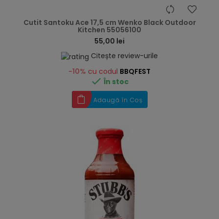
hea
Cutit Santoku Ace 17,5 cm Wenko Black Outdoor
Kitchen 55056100
55,00 lei
Citește review-urile
-10%
cu codul
BBQFEST

În stoc
Adaugă în Coș