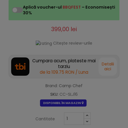
Aplică voucher-ul
BBQFEST
– Economisești
30%
399,00 lei
Citește review-urile
Cumpara acum, plateste mai
Detalii
tarziu
aici
de la
109.75 RON
/ Luna
Brand: Camp Chef
SKU:
CC-SLJ16
DISPONIBIL ÎN MAGAZIN
Cantitate