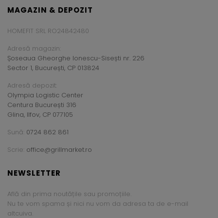
MAGAZIN & DEPOZIT
HOMEFIT SRL RO24842480
Adresă magazin:
Șoseaua Gheorghe Ionescu-Sisești nr. 226
Sector 1, București, CP 013824
Adresă depozit:
Olympia Logistic Center
Centura București 316
Glina, Ilfov, CP 077105
Sună:
0724 862 861
Scrie:
office@grillmarket.ro
NEWSLETTER
Află din prima noutățile sau promoțiile.
Nu te vom spama și nici nu vom da adresa ta de e-mail
altcuiva.