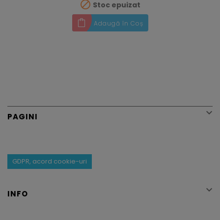

Stoc epuizat
Adaugă în Coș

PAGINI
GDPR, acord cookie-uri

INFO