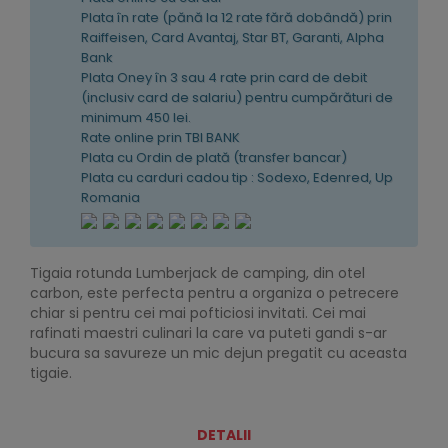
Plata în rate (pănă la 12 rate fără dobândă) prin
Raiffeisen, Card Avantaj, Star BT, Garanti, Alpha
Bank
Plata Oney în 3 sau 4 rate prin card de debit
(inclusiv card de salariu) pentru cumpărături de
minimum 450 lei.
Rate online prin TBI BANK
Plata cu Ordin de plată (transfer bancar)
Plata cu carduri cadou tip : Sodexo, Edenred, Up
Romania
Tigaia rotunda Lumberjack de camping, din otel
carbon, este perfecta pentru a organiza o petrecere
chiar si pentru cei mai pofticiosi invitati. Cei mai
rafinati maestri culinari la care va puteti gandi s-ar
bucura sa savureze un mic dejun pregatit cu aceasta
tigaie.
DETALII