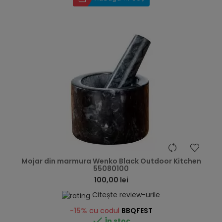
hea
Mojar din marmura Wenko Black Outdoor Kitchen
55080100
100,00 lei
Citește review-urile
-15%
cu codul
BBQFEST

În stoc