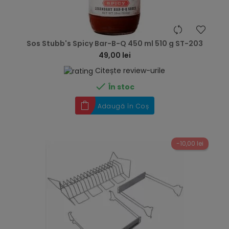
hea
Sos Stubb's Spicy Bar-B-Q 450 ml 510 g ST-203
49,00 lei
Citește review-urile

În stoc
Adaugă în Coș
-10,00 lei