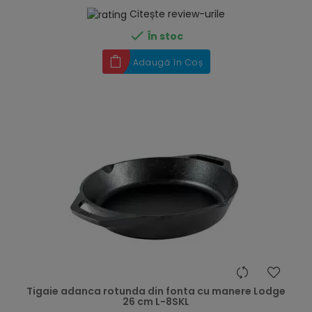
Citește review-urile

În stoc
Adaugă în Coș
hea
Tigaie adanca rotunda din fonta cu manere Lodge
26 cm L-8SKL