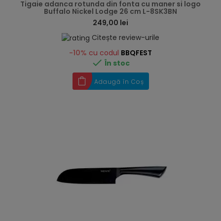
Tigaie adanca rotunda din fonta cu maner si logo
Buffalo Nickel Lodge 26 cm L-8SK3BN
249,00 lei
Citește review-urile
-10%
cu codul
BBQFEST

În stoc
Adaugă în Coș