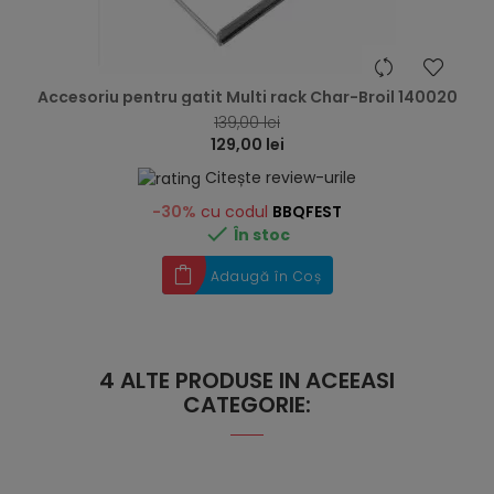
hea
Accesoriu pentru gatit Multi rack Char-Broil 140020
139,00 lei
129,00 lei
Citește review-urile
-30%
cu codul
BBQFEST

În stoc
Adaugă în Coș
4 ALTE PRODUSE IN ACEEASI
CATEGORIE: