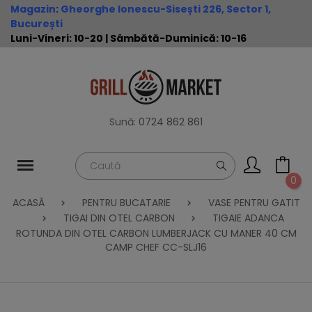
Magazin
:
Gheorghe Ionescu-Sisești 226, Sector 1,
București
Luni-Vineri: 10-20 | Sâmbătă-Duminică: 10-16
Sună:
0724 862 861
0
ACASĂ
PENTRU BUCATARIE
VASE PENTRU GATIT
TIGAI DIN OTEL CARBON
TIGAIE ADANCA
ROTUNDA DIN OTEL CARBON LUMBERJACK CU MANER 40 CM
CAMP CHEF CC-SLJ16