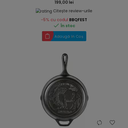
199,00 lei
Citește review-urile
-5%
cu codul
BBQFEST

În stoc
Adaugă în Coș
hea