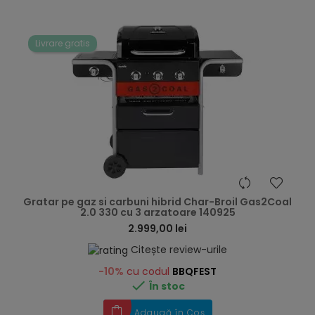
Livrare gratis
hea
Gratar pe gaz si carbuni hibrid Char-Broil Gas2Coal
2.0 330 cu 3 arzatoare 140925
2.999,00 lei
Citește review-urile
-10%
cu codul
BBQFEST

În stoc
Adaugă în Coș