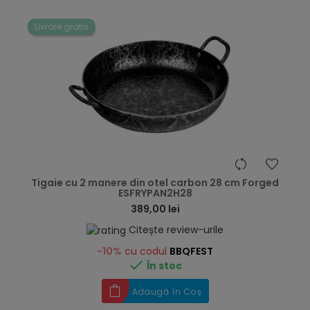
Livrare gratis
hea
Tigaie cu 2 manere din otel carbon 28 cm Forged
ESFRYPAN2H28
389,00 lei
Citește review-urile
-10%
cu codul
BBQFEST

În stoc
Adaugă în Coș