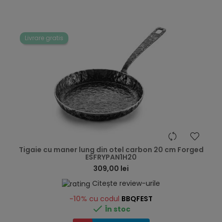
Livrare gratis
hea
Tigaie cu maner lung din otel carbon 20 cm Forged
ESFRYPAN1H20
309,00 lei
Citește review-urile
-10%
cu codul
BBQFEST

În stoc