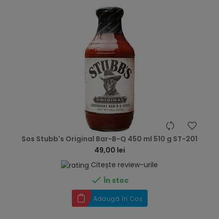
hea
Sos Stubb's Original Bar-B-Q 450 ml 510 g ST-201
49,00 lei
Citește review-urile

În stoc
Adaugă în Coș