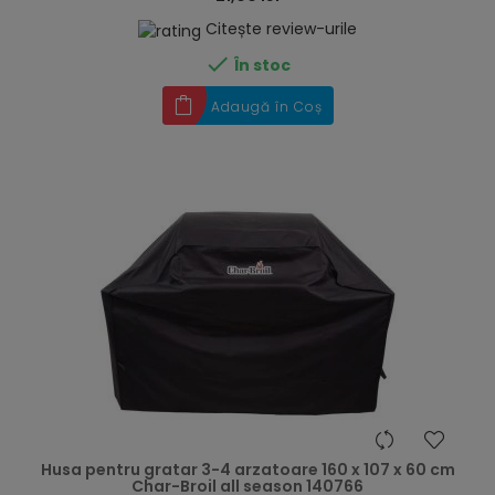
Citește review-urile

În stoc
Adaugă în Coș
hea
Husa pentru gratar 3-4 arzatoare 160 x 107 x 60 cm
Char-Broil all season 140766