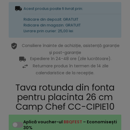
Acest produs poate fi livrat prin:
Ridicare din depozit: GRATUIT
Ridicare din magazin: GRATUIT
Livrare prin curier: 25,00 lei
Consiliere înainte de achiziție, asistență garanție
și post-garanție
Expediere în 24-48 ore (zile lucrătoare).
Returnare produs în termen de 14 zile
calendaristice de la recepție.
Tava rotunda din fonta
pentru placinta 26 cm
Camp Chef CC-CIPIE10
Aplică voucher-ul
BBQFEST
– Economisești
30%