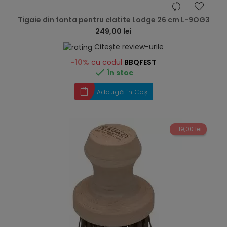
hea
Tigaie din fonta pentru clatite Lodge 26 cm L-9OG3
249,00 lei
Citește review-urile
-10%
cu codul
BBQFEST

În stoc
Adaugă în Coș
-19,00 lei