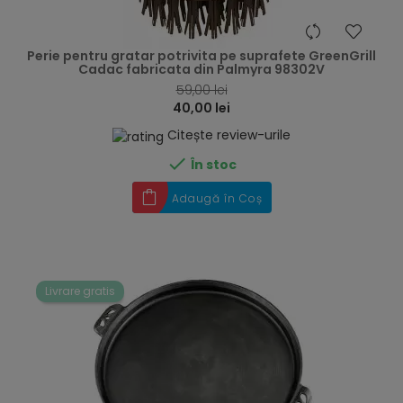
hea
Perie pentru gratar potrivita pe suprafete GreenGrill
Cadac fabricata din Palmyra 98302V
59,00 lei
40,00 lei
Citește review-urile

În stoc
Adaugă în Coș
Livrare gratis