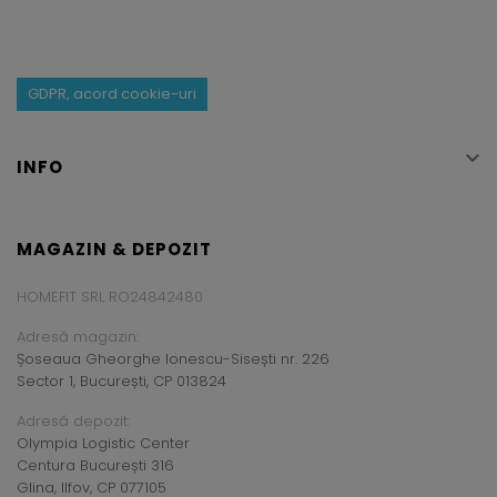
GDPR, acord cookie-uri

INFO
MAGAZIN & DEPOZIT
HOMEFIT SRL RO24842480
Adresă magazin:
Șoseaua Gheorghe Ionescu-Sisești nr. 226
Sector 1, București, CP 013824
Adresă depozit:
Olympia Logistic Center
Centura București 316
Glina, Ilfov, CP 077105