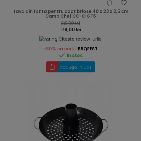
hea
Tava din fonta pentru copt briose 40 x 23 x 2,5 cm
Camp Chef CC-CIGT6
219,00 lei
179,00 lei
Citește review-urile
-30%
cu codul
BBQFEST

În stoc
Adaugă în Coș