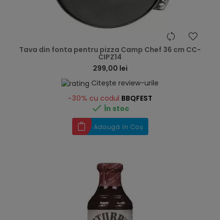
hea
Tava din fonta pentru pizza Camp Chef 36 cm CC-
CIPZ14
299,00 lei
Citește review-urile
-30%
cu codul
BBQFEST

În stoc
Adaugă în Coș