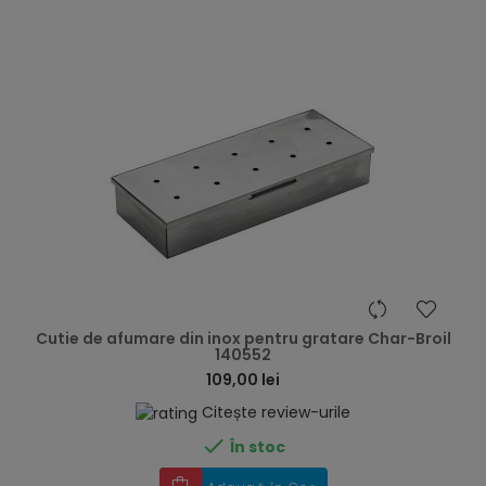
hea
Cutie de afumare din inox pentru gratare Char-Broil
140552
109,00 lei
Citește review-urile

În stoc