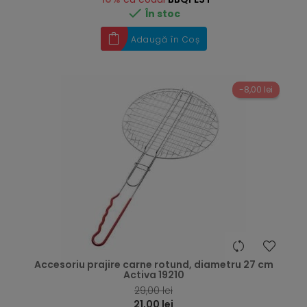

În stoc
Adaugă în Coș
-8,00 lei
hea
Accesoriu prajire carne rotund, diametru 27 cm
Activa 19210
29,00 lei
21,00 lei