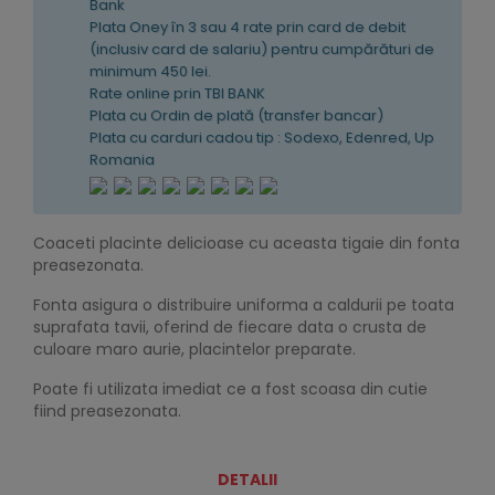
Bank
Plata Oney în 3 sau 4 rate prin card de debit
(inclusiv card de salariu) pentru cumpărături de
minimum 450 lei.
Rate online prin TBI BANK
Plata cu Ordin de plată (transfer bancar)
Plata cu carduri cadou tip : Sodexo, Edenred, Up
Romania
Coaceti placinte delicioase cu aceasta tigaie din fonta
preasezonata.
Fonta asigura o distribuire uniforma a caldurii pe toata
suprafata tavii, oferind de fiecare data o crusta de
culoare maro aurie, placintelor preparate.
Poate fi utilizata imediat ce a fost scoasa din cutie
fiind preasezonata.
DETALII