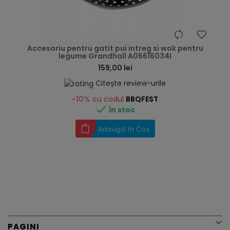
hea
Accesoriu pentru gatit pui intreg si wok pentru
legume Grandhall A06616034I
159,00 lei
Citește review-urile
-10%
cu codul
BBQFEST

În stoc
Adaugă în Coș

PAGINI