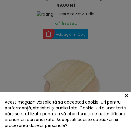
49,00 lei
Citește review-urile

În stoc
Adaugă în Coș
×
Acest magazin vă solicită să acceptați cookie-uri pentru
performanță, statistici și publicitate. Cookie-urile unor terțe
părți sunt utilizate pentru a vă oferi funcții de autentificare
și anunțuri personalizate. Acceptați aceste cookie-uri și
hea
procesarea datelor personale?
Set pizza piatra si paleta Char-Broil 140513