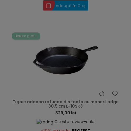
Adaugă în Coș
Livrare gratis
hea
Tigaie adanca rotunda din fonta cu maner Lodge
30,5 cm L-10SK3
329,00 lei
Citește review-urile
-10%
cu codul
BBQFEST