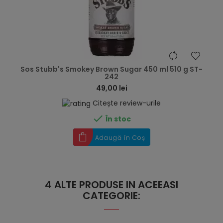
hea
Sos Stubb's Smokey Brown Sugar 450 ml 510 g ST-
242
49,00 lei
Citește review-urile

În stoc
Adaugă în Coș
4 ALTE PRODUSE IN ACEEASI
CATEGORIE: