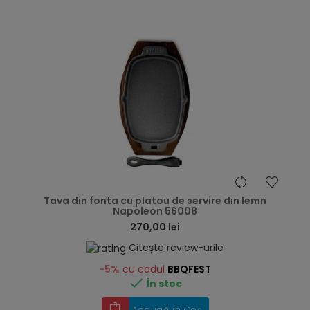
hea
Tava din fonta cu platou de servire din lemn
Napoleon 56008
270,00 lei
Citește review-urile
-5%
cu codul
BBQFEST

În stoc
Adaugă în Coș