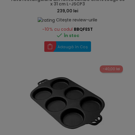
x 31 cm L-JSCP3
239,00 lei
Citește review-urile
-10%
cu codul
BBQFEST

În stoc
Adaugă în Coș
-40,00 lei