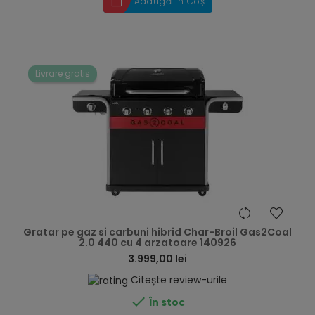
Adaugă în Coș
Livrare gratis
hea
Gratar pe gaz si carbuni hibrid Char-Broil Gas2Coal
2.0 440 cu 4 arzatoare 140926
3.999,00 lei
Citește review-urile

În stoc