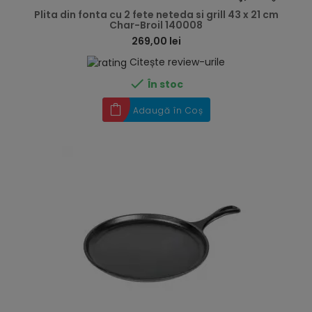
Plita din fonta cu 2 fete neteda si grill 43 x 21 cm
Char-Broil 140008
269,00 lei
Citește review-urile

În stoc
Adaugă în Coș