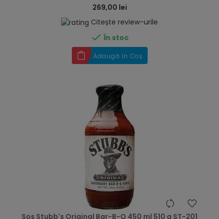
269,00 lei
Citește review-urile

În stoc
Adaugă în Coș
hea
Sos Stubb's Original Bar-B-Q 450 ml 510 g ST-201