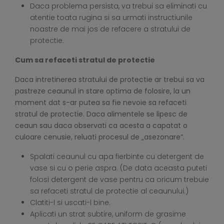
Daca problema persista, va trebui sa eliminati cu
atentie toata rugina si sa urmati instructiunile
noastre de mai jos de refacere a stratului de
protectie.
Cum sa refaceti stratul de protectie
Daca intretinerea stratului de protectie ar trebui sa va
pastreze ceaunul in stare optima de folosire, la un
moment dat s-ar putea sa fie nevoie sa refaceti
stratul de protectie. Daca alimentele se lipesc de
ceaun sau daca observati ca acesta a capatat o
culoare cenusie, reluati procesul de „asezonare”.
Spalati ceaunul cu apa fierbinte cu detergent de
vase si cu o perie aspra. (De data aceasta puteti
folosi detergent de vase pentru ca oricum trebuie
sa refaceti stratul de protectie al ceaunului.)
Clatiti-l si uscati-l bine.
Aplicati un strat subtire, uniform de grasime