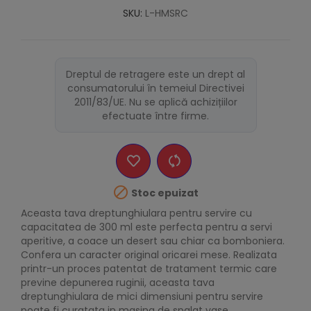
SKU:
L-HMSRC
Dreptul de retragere este un drept al
consumatorului în temeiul Directivei
2011/83/UE. Nu se aplică achizițiilor
efectuate între firme.

Stoc epuizat
Aceasta tava dreptunghiulara pentru servire cu
capacitatea de 300 ml este perfecta pentru a servi
aperitive, a coace un desert sau chiar ca bomboniera.
Confera un caracter original oricarei mese. Realizata
printr-un proces patentat de tratament termic care
previne depunerea ruginii, aceasta tava
dreptunghiulara de mici dimensiuni pentru servire
poate fi curatata in masina de spalat vase.