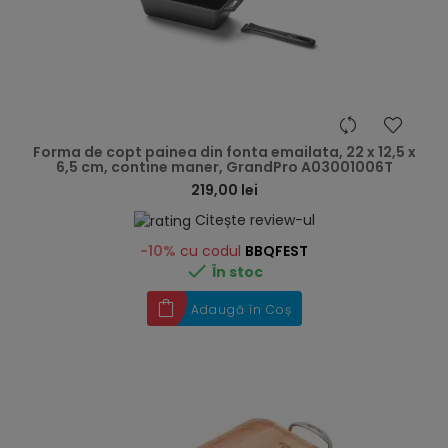
hea
Forma de copt painea din fonta emailata, 22 x 12,5 x
6,5 cm, contine maner, GrandPro A03001006T
219,00 lei
Citește review-ul
-10%
cu codul
BBQFEST

În stoc
Adaugă în Coș