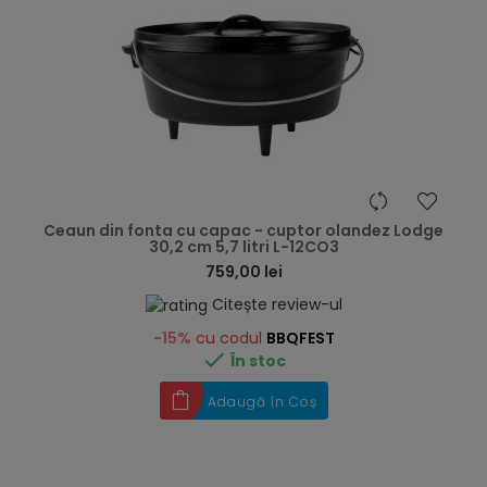
hea
Ceaun din fonta cu capac - cuptor olandez Lodge
30,2 cm 5,7 litri L-12CO3
759,00 lei
Citește review-ul
-15%
cu codul
BBQFEST

În stoc
Adaugă în Coș