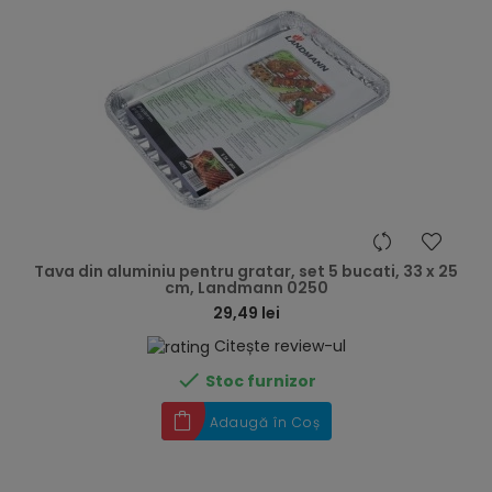
hea
Tava din aluminiu pentru gratar, set 5 bucati, 33 x 25
cm, Landmann 0250
29,49 lei
Citește review-ul

Stoc furnizor
Adaugă în Coș