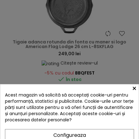
hea
Tigaie adanca rotunda din fonta cu maner si logo
American Flag Lodge 26 cm L-8SKFLAG
249,00 lei
Citește review-ul
-5%
cu codul
BBQFEST

În stoc
×
Adaugă în Coș
Acest magazin vă solicită să acceptați cookie-uri pentru
performanță, statistici și publicitate. Cookie-urile unor terțe
părți sunt utilizate pentru a vă oferi funcții de autentificare
și anunțuri personalizate. Acceptați aceste cookie-uri și
procesarea datelor personale?
Configureaza