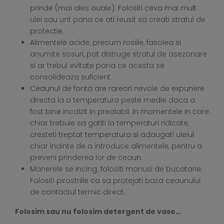
prinde (mai ales ouale). Folositi ceva mai mult
ulei sau unt pana ce ati reusit sa creati stratul de
protectie.
Alimentele acide, precum rosiile, fasolea si
anumite sosuri, pot distruge stratul de asezonare
si ar trebui evitate pana ce acesta se
consolideaza suficient.
Ceaunul de fonta are rareori nevoie de expunere
directa la o temperatura peste medie daca a
fost bine incalzit in prealabil. In momentele in care
chiar trebuie sa gatiti la temperaturi ridicate,
cresteti treptat temperatura si adaugati uleiul
chiar inainte de a introduce alimentele, pentru a
preveni prinderea lor de ceaun.
Manerele se incing; folositi manusi de bucatarie.
Folositi pirostriile ca sa protejati baza ceaunului
de contactul termic direct.
Folosim sau nu folosim detergent de vase…