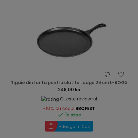
hea
Tigaie din fonta pentru clatite Lodge 26 cm L-9OG3
249,00 lei
Citește review-ul
-10%
cu codul
BBQFEST

În stoc
Adaugă în Coș