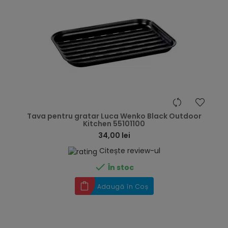
hea
Tava pentru gratar Luca Wenko Black Outdoor
Kitchen 55101100
34,00 lei
Citește review-ul

În stoc
Adaugă în Coș