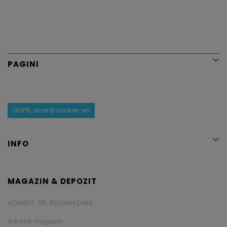

PAGINI
GDPR, acord cookie-uri

INFO
MAGAZIN & DEPOZIT
HOMEFIT SRL RO24842480
Adresă magazin: