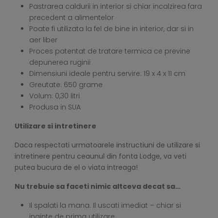
Pastrarea caldurii in interior si chiar incalzirea fara
precedent a alimentelor
Poate fi utilizata la fel de bine in interior, dar si in
aer liber
Proces patentat de tratare termica ce previne
depunerea ruginii
Dimensiuni ideale pentru servire: 19 x 4 x 11 cm
Greutate: 650 grame
Volum: 0,30 litri
Produsa in SUA
Utilizare si intretinere
Daca respectati urmatoarele instructiuni de utilizare si
intretinere pentru ceaunul din fonta Lodge, va veti
putea bucura de el o viata intreaga!
Nu trebuie sa faceti nimic altceva decat sa…
Il spalati la mana. Il uscati imediat – chiar si
inainte de prima utilizare.