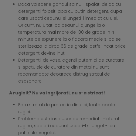
Daca va sperie gandul sa nu-l spalati deloc cu
detergenti, folositi apa cu putin detergent, dupa
care uscati ceaunul si ungeti-l imediat cu ulei.
Oricum, nu uitati ca ceaunul ajunge la o
temperatura mai mare de 100 de grade in 4
minute de expunere la o flacara medie si ca se
sterilizeaza la circa 66 de grade, astfel incat orice
detergent devine inutil.
Detergentii de vase, agentii puternici de curatare
si spatulele de curatare din metal nu sunt
recomandate deoarece distrug stratul de
asezonare.
A ruginit? Nu va ingrijorati, nu s-a stricat!
Fara stratul de protectie din ulei, fonta poate
rugini.
Problema este insa usor de remediat. Inlaturati
rugina, spalati ceaunul, uscati-l si ungeti-l cu
putin ulei vegetal.