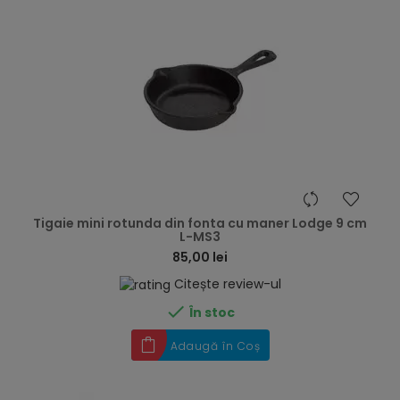
hea
Tigaie mini rotunda din fonta cu maner Lodge 9 cm
L-MS3
85,00 lei
Citește review-ul

În stoc
Adaugă în Coș