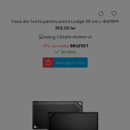
hea
Tava din fonta pentru pizza Lodge 38 cm L-BW15PP
359,00 lei
Citește review-ul
-5%
cu codul
BBQFEST

În stoc
Adaugă în Coș