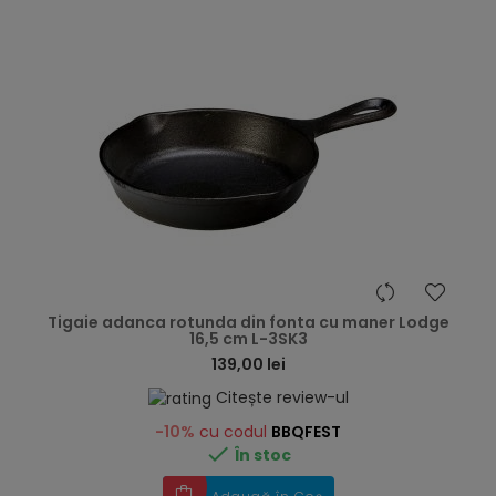
hea
Tigaie adanca rotunda din fonta cu maner Lodge
16,5 cm L-3SK3
139,00 lei
Citește review-ul
-10%
cu codul
BBQFEST

În stoc