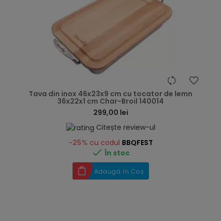
hea
Tava din inox 46x23x9 cm cu tocator de lemn
36x22x1 cm Char-Broil 140014
299,00 lei
Citește review-ul
-25%
cu codul
BBQFEST

În stoc
Adaugă în Coș