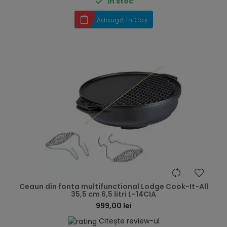

În stoc
Adaugă în Coș
hea
Ceaun din fonta multifunctional Lodge Cook-It-All
35,5 cm 6,5 litri L-14CIA
999,00 lei
Citește review-ul