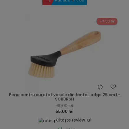
Adaugă în Coș
-14,00 lei
hea
Perie pentru curatat vasele din fonta Lodge 25 cm L-
SCRBRSH
69,00 lei
55,00 lei
Citește review-ul