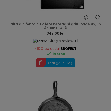
hea
Plita din fonta cu 2 fete neteda si grill Lodge 42,5 x
24 cm L-DP3
349,00 lei
Citește review-ul
-10%
cu codul
BBQFEST

În stoc
Adaugă în Coș