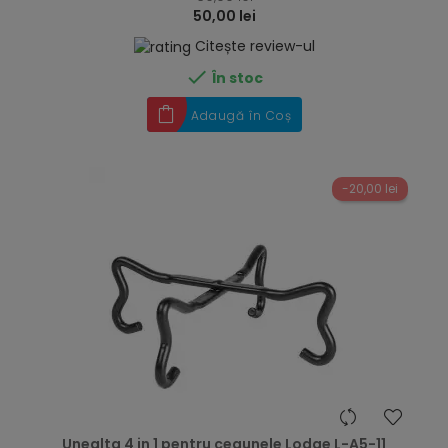
50,00 lei
Citește review-ul

În stoc
Adaugă în Coș
-20,00 lei
hea
Unealta 4 in 1 pentru ceaunele Lodge L-A5-11