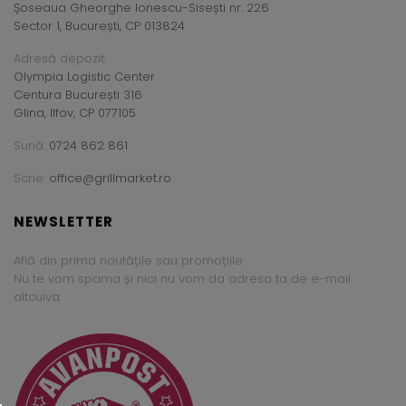
Șoseaua Gheorghe Ionescu-Sisești nr. 226
Sector 1, București, CP 013824
Adresă depozit:
Olympia Logistic Center
Centura București 316
Glina, Ilfov, CP 077105
Sună:
0724 862 861
Scrie:
office@grillmarket.ro
NEWSLETTER
Află din prima noutățile sau promoțiile.
Nu te vom spama și nici nu vom da adresa ta de e-mail
altcuiva.