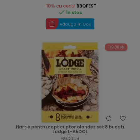
-10%
cu codul
BBQFEST

În stoc
Adaugă în Coș
-19,00 lei
hea
Hartie pentru copt cuptor olandez set 8 bucati
Lodge L-A5DOL
69,00 lei