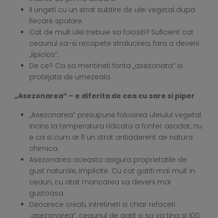
Il ungeti cu un strat subtire de ulei vegetal dupa
fiecare spalare.
Cat de mult ulei trebuie sa folositi? Suficient cat
ceaunul sa-si recapete stralucirea, fara a deveni
„lipicios”.
De ce? Ca sa mentineti fonta „asezonata” si
protejata de umezeala.
„Asezonarea” – e diferita de cea cu sare si piper
„Asezonarea” presupune folosirea uleiului vegetal
incins la temperatura ridicata a fontei: asadar, nu
e ca si cum ar fi un strat antiaderent de natura
chimica.
Asezonarea aceasta asigura proprietatile de
gust naturale, implicite. Cu cat gatiti mai mult in
ceaun, cu atat mancarea va deveni mai
gustoasa.
Deoarece creati, intretineti si chiar refaceti
„asezonarea”, ceaunul de gatit o sa va tina si 100