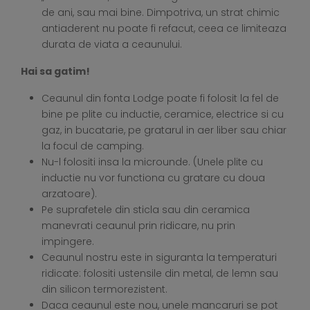
de ani, sau mai bine. Dimpotriva, un strat chimic
antiaderent nu poate fi refacut, ceea ce limiteaza
durata de viata a ceaunului.
Hai sa gatim!
Ceaunul din fonta Lodge poate fi folosit la fel de
bine pe plite cu inductie, ceramice, electrice si cu
gaz, in bucatarie, pe gratarul in aer liber sau chiar
la focul de camping.
Nu-l folositi insa la microunde. (Unele plite cu
inductie nu vor functiona cu gratare cu doua
arzatoare).
Pe suprafetele din sticla sau din ceramica
manevrati ceaunul prin ridicare, nu prin
impingere.
Ceaunul nostru este in siguranta la temperaturi
ridicate: folositi ustensile din metal, de lemn sau
din silicon termorezistent.
Daca ceaunul este nou, unele mancaruri se pot