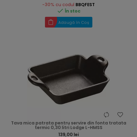
-30%
cu codul
BBQFEST

În stoc
Adaugă în Coș
hea
Tava mica patrata pentru servire din fonta tratata
termic 0,30 litri Lodge L-HMSS
139,00 lei