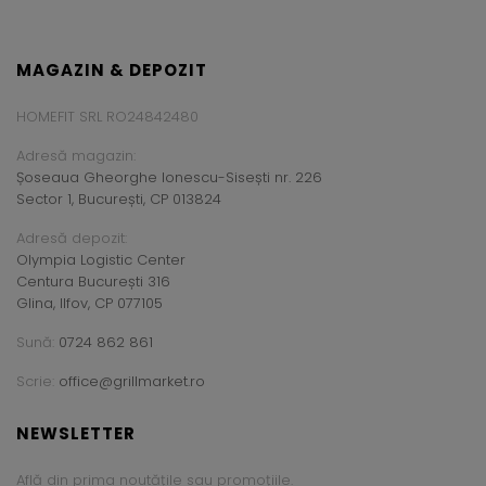
MAGAZIN & DEPOZIT
HOMEFIT SRL RO24842480
Adresă magazin:
Șoseaua Gheorghe Ionescu-Sisești nr. 226
Sector 1, București, CP 013824
Adresă depozit:
Olympia Logistic Center
Centura București 316
Glina, Ilfov, CP 077105
Sună:
0724 862 861
Scrie:
office@grillmarket.ro
NEWSLETTER
Află din prima noutățile sau promoțiile.