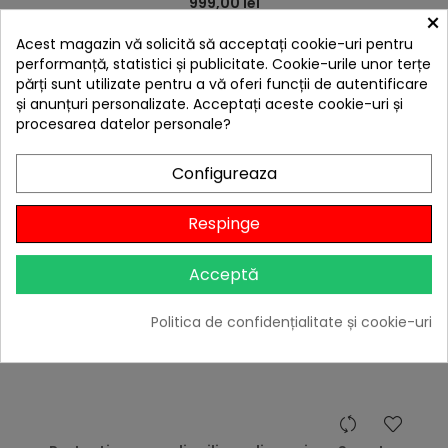
999,00 lei
×
Citește review-urile
Acest magazin vă solicită să acceptați cookie-uri pentru
performanță, statistici și publicitate. Cookie-urile unor terțe
-10%
cu codul
BBQFEST

părți sunt utilizate pentru a vă oferi funcții de autentificare
În stoc
și anunțuri personalizate. Acceptați aceste cookie-uri și
procesarea datelor personale?
Adaugă în Coș
Configureaza
Respinge
Acceptă
Politica de confidențialitate și cookie-uri
hea