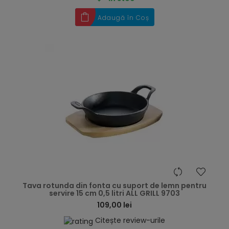
Adaugă în Coș
hea
Tava rotunda din fonta cu suport de lemn pentru
servire 15 cm 0,5 litri ALL GRILL 9703
109,00 lei
Citește review-urile