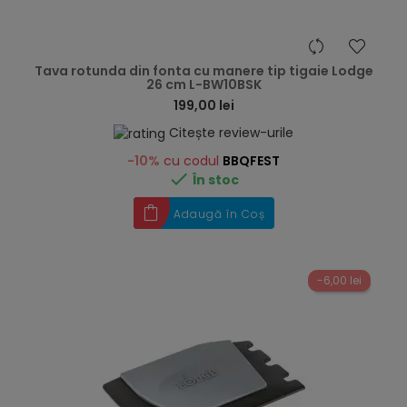
hea
Tava rotunda din fonta cu manere tip tigaie Lodge
26 cm L-BW10BSK
199,00 lei
Citește review-urile
-10%
cu codul
BBQFEST

În stoc
Adaugă în Coș
-6,00 lei