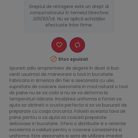
Dreptul de retragere este un drept al
consumatorului în temeiul Directivei
2011/83/UE. Nu se aplică achizițiilor
efectuate între firme.

Stoc epuizat
Spuneti adio amprentelor de degete in aluat si bun
venit usurintei de manevrare a tavii in bucatarie.
Fabricata in America din fier si asezonata cu ulei,
suprafata de coacere asezonata in mod natural a tavii
de paine nu se va ciobi si nu se va deforma la
temperaturi ridicate. Incalzirea uniforma a fontei va
ajuta sa obtineti o crusta perfecta si sa va bucurati de
preparate cu coaja crocanta. Folositi aceasta tava de
paine pentru a va ajuta sa coaceti preparate
delicioase in bucatarie. Ofera o distributie si o retentie
excelenta a caldurii pentru o coacere consistenta si
uniforma. Este asezonata si gata de utilizare imediat