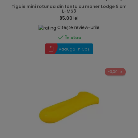
Tigaie mini rotunda din fonta cu maner Lodge 9 cm
L-MS3
85,00 lei
Citește review-urile

În stoc
Adaugă în Coș
-3,00 lei