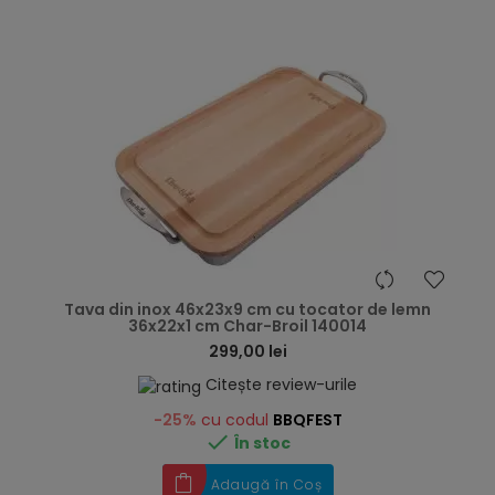
hea
Tava din inox 46x23x9 cm cu tocator de lemn
36x22x1 cm Char-Broil 140014
299,00 lei
Citește review-urile
-25%
cu codul
BBQFEST

În stoc
Adaugă în Coș