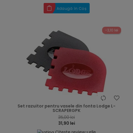
Adaugă în Coș
-3,10 lei
hea
Set razuitor pentru vasele din fonta Lodge L-
SCRAPERGPK
35,00 lei
31,90 lei
Citește review-urile