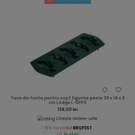
hea
Tava din fonta pentru copt figurine peste 39 x 14 x 3
cm Lodge L-5PP3
139,00 lei
Citește review-urile
-5%
cu codul
BBQFEST

În stoc