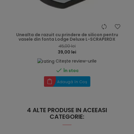
hea
Unealta de razuit cu prindere de silicon pentru
vasele din fonta Lodge Deluxe L-SCRAPERDX
45,00 lei
39,00 lei
Citește review-urile

În stoc
Adaugă în Coș
4 ALTE PRODUSE IN ACEEASI
CATEGORIE: