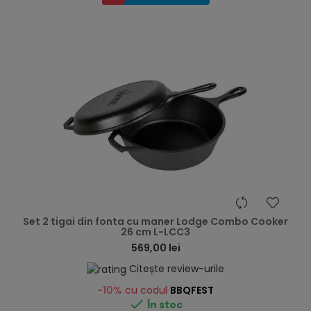
hea
Set 2 tigai din fonta cu maner Lodge Combo Cooker
26 cm L-LCC3
569,00 lei
Citește review-urile
-10%
cu codul
BBQFEST

În stoc