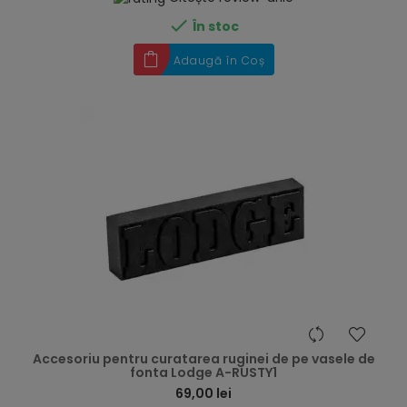

În stoc
Adaugă în Coș
hea
Accesoriu pentru curatarea ruginei de pe vasele de
fonta Lodge A-RUSTY1
69,00 lei