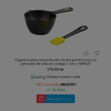
hea
Tigaie inalta rotunda din fonta pentru sos cu
pensula de silicon Lodge 7 cm L-MPB21
179,00 lei
Citește review-urile
-10%
cu codul
BBQFEST

În stoc
Adaugă în Coș