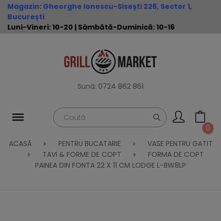
Magazin
:
Gheorghe Ionescu-Sisești 226, Sector 1,
București
Luni-Vineri: 10-20 | Sâmbătă-Duminică: 10-16
Sună:
0724 862 861
0
ACASĂ
PENTRU BUCATARIE
VASE PENTRU GATIT
TAVI & FORME DE COPT
FORMA DE COPT
PAINEA DIN FONTA 22 X 11 CM LODGE L-BW8LP