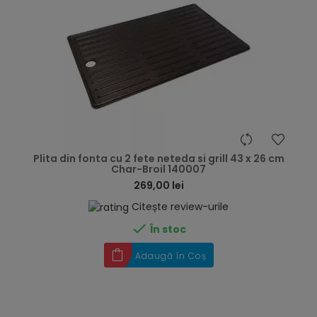
hea
Plita din fonta cu 2 fete neteda si grill 43 x 26 cm
Char-Broil 140007
269,00 lei
Citește review-urile

În stoc
Adaugă în Coș