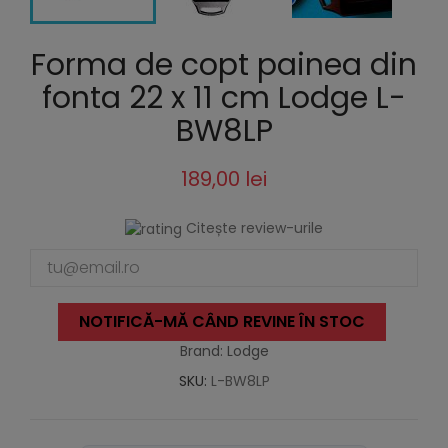
Forma de copt painea din
fonta 22 x 11 cm Lodge L-
BW8LP
189,00 lei
Citește review-urile
NOTIFICĂ-MĂ CÂND REVINE ÎN STOC
Brand: Lodge
SKU:
L-BW8LP