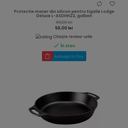
hea
Protectie maner din silicon pentru tigaile Lodge
Deluxe L-ASDHH22, galben
59,00 lei
56,00 lei
Citește review-urile

În stoc
Adaugă în Coș