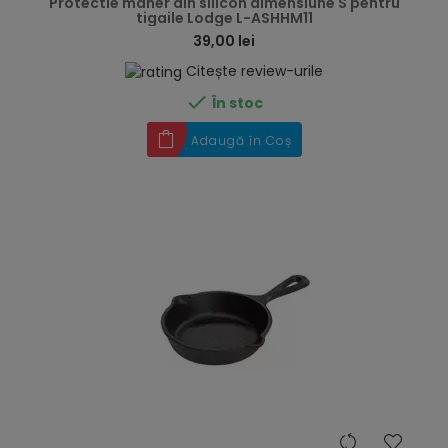
Protectie maner din silicon dimensiune S pentru
tigaile Lodge L-ASHHM11
39,00 lei
Citește review-urile

În stoc
Adaugă în Coș
hea