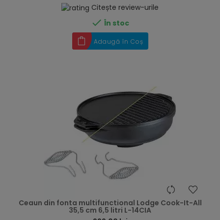
Citește review-urile

În stoc
Adaugă în Coș
hea
Ceaun din fonta multifunctional Lodge Cook-It-All
35,5 cm 6,5 litri L-14CIA