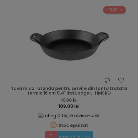
-10,00 lei
hea
Tava mica rotunda pentru servire din fonta tratata
termic 16 cm 0,41 litri Lodge L-HMSRD
119,00 lei
109,00 lei
Citește review-urile

Stoc epuizat
Adaugă în Coș