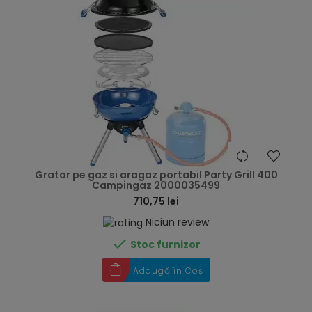
hea
Gratar pe gaz si aragaz portabil Party Grill 400
Campingaz 2000035499
710,75 lei
Niciun review

Stoc furnizor
Adaugă în Coș