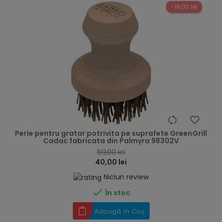
-19,00 lei
hea
Perie pentru gratar potrivita pe suprafete GreenGrill
Cadac fabricata din Palmyra 98302V
59,00 lei
40,00 lei
Niciun review

În stoc
Adaugă în Coș