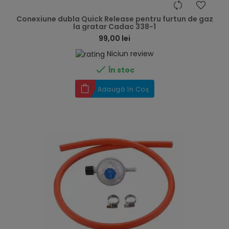
hea
Conexiune dubla Quick Release pentru furtun de gaz
la gratar Cadac 338-1
99,00 lei
Niciun review

În stoc
Adaugă în Coș