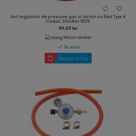
hea
Set regulator de presiune gaz si furtun cu filet 1 pe 4
Cadac 30mBar 8515
99,00 lei
Niciun review

În stoc
Adaugă în Coș