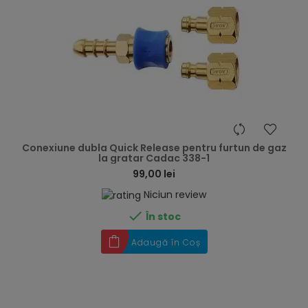
hea
Conexiune dubla Quick Release pentru furtun de gaz
la gratar Cadac 338-1
99,00 lei
Niciun review

În stoc
Adaugă în Coș