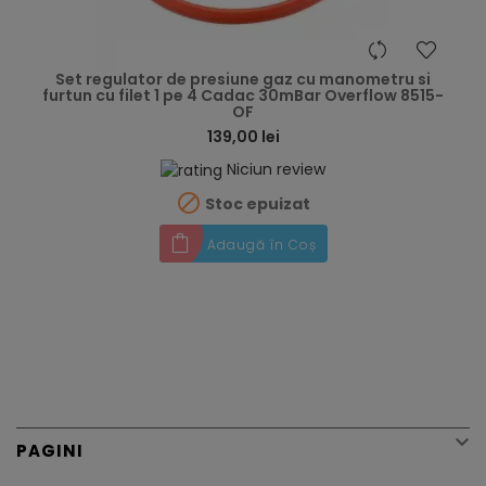
hea
Set regulator de presiune gaz cu manometru si
furtun cu filet 1 pe 4 Cadac 30mBar Overflow 8515-
OF
139,00 lei
Niciun review

Stoc epuizat
Adaugă în Coș

PAGINI