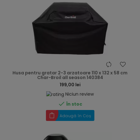
hea
Husa pentru gratar 2-3 arzatoare 110 x 132 x 58 cm
Char-Broil all season 140384
199,00 lei
Niciun review

În stoc
Adaugă în Coș