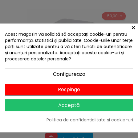
-50,00 lei
×
Acest magazin vă solicită să acceptați cookie-uri pentru
performanță, statistici și publicitate. Cookie-urile unor terțe
părți sunt utilizate pentru a vă oferi funcții de autentificare
și anunțuri personalizate. Acceptați aceste cookie-uri și
procesarea datelor personale?
Configureaza
hea
Respinge
Toaleta portabila Enders Supreme 22 litri 4999
649,00 lei
Acceptă
599,00 lei
Niciun review
Politica de confidențialitate și cookie-uri

În stoc