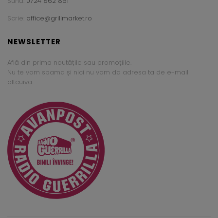
Sună:
0724 862 861
Scrie:
office@grillmarket.ro
NEWSLETTER
Află din prima noutățile sau promoțiile.
Nu te vom spama și nici nu vom da adresa ta de e-mail
altcuiva.