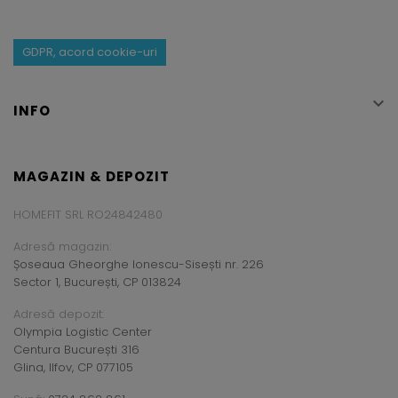
GDPR, acord cookie-uri

INFO
MAGAZIN & DEPOZIT
HOMEFIT SRL RO24842480
Adresă magazin:
Șoseaua Gheorghe Ionescu-Sisești nr. 226
Sector 1, București, CP 013824
Adresă depozit:
Olympia Logistic Center
Centura București 316
Glina, Ilfov, CP 077105