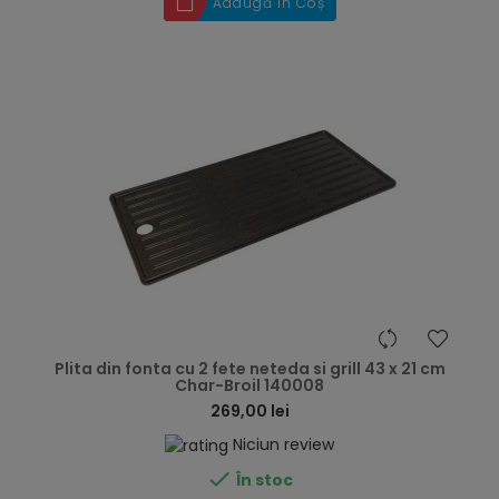
Adaugă în Coș
hea
Plita din fonta cu 2 fete neteda si grill 43 x 21 cm
Char-Broil 140008
269,00 lei
Niciun review

În stoc