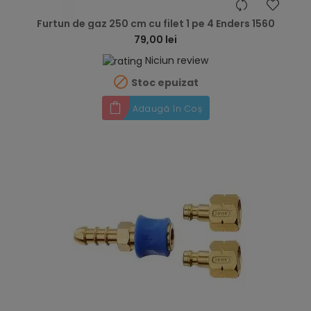
hea
Furtun de gaz 250 cm cu filet 1 pe 4 Enders 1560
79,00 lei
Niciun review

Stoc epuizat
Adaugă în Coș